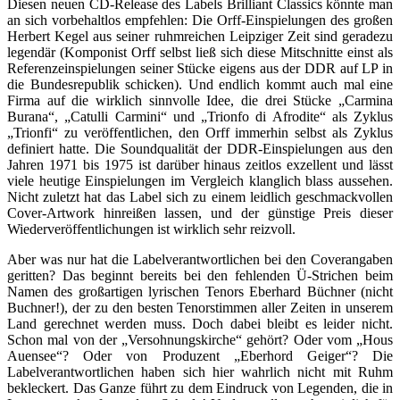
Diesen neuen CD-Release des Labels Brilliant Classics könnte man
an sich vorbehaltlos empfehlen: Die Orff-Einspielungen des großen
Herbert Kegel aus seiner ruhmreichen Leipziger Zeit sind geradezu
legendär (Komponist Orff selbst ließ sich diese Mitschnitte einst als
Referenzeinspielungen seiner Stücke eigens aus der DDR auf LP in
die Bundesrepublik schicken). Und endlich kommt auch mal eine
Firma auf die wirklich sinnvolle Idee, die drei Stücke „Carmina
Burana“, „Catulli Carmini“ und „Trionfo di Afrodite“ als Zyklus
„Trionfi“ zu veröffentlichen, den Orff immerhin selbst als Zyklus
definiert hatte. Die Soundqualität der DDR-Einspielungen aus den
Jahren 1971 bis 1975 ist darüber hinaus zeitlos exzellent und lässt
viele heutige Einspielungen im Vergleich klanglich blass aussehen.
Nicht zuletzt hat das Label sich zu einem leidlich geschmackvollen
Cover-Artwork hinreißen lassen, und der günstige Preis dieser
Wiederveröffentlichungen ist wirklich sehr reizvoll.
Aber was nur hat die Labelverantwortlichen bei den Coverangaben
geritten? Das beginnt bereits bei den fehlenden Ü-Strichen beim
Namen des großartigen lyrischen Tenors Eberhard Büchner (nicht
Buchner!), der zu den besten Tenorstimmen aller Zeiten in unserem
Land gerechnet werden muss. Doch dabei bleibt es leider nicht.
Schon mal von der „Versohnungskirche“ gehört? Oder vom „Hous
Auensee“? Oder von Produzent „Eberhord Geiger“? Die
Labelverantwortlichen haben sich hier wahrlich nicht mit Ruhm
bekleckert. Das Ganze führt zu dem Eindruck von Legenden, die in