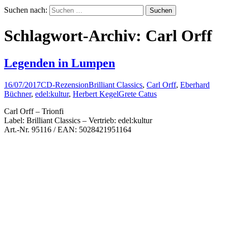
Suchen nach:
Schlagwort-Archiv: Carl Orff
Legenden in Lumpen
16/07/2017
CD-Rezension
Brilliant Classics
,
Carl Orff
,
Eberhard
Büchner
,
edel:kultur
,
Herbert Kegel
Grete Catus
Carl Orff – Trionfi
Label: Brilliant Classics – Vertrieb: edel:kultur
Art.-Nr. 95116 / EAN: 5028421951164