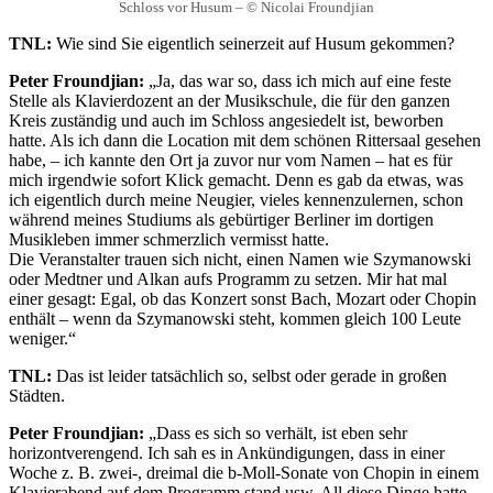
Schloss vor Husum – © Nicolai Froundjian
TNL:
Wie sind Sie eigentlich seinerzeit auf Husum gekommen?
Peter Froundjian:
„Ja, das war so, dass ich mich auf eine feste
Stelle als Klavierdozent an der Musikschule, die für den ganzen
Kreis zuständig und auch im Schloss angesiedelt ist, beworben
hatte. Als ich dann die Location mit dem schönen Rittersaal gesehen
habe, – ich kannte den Ort ja zuvor nur vom Namen – hat es für
mich irgendwie sofort Klick gemacht. Denn es gab da etwas, was
ich eigentlich durch meine Neugier, vieles kennenzulernen, schon
während meines Studiums als gebürtiger Berliner im dortigen
Musikleben immer schmerzlich vermisst hatte.
Die Veranstalter trauen sich nicht, einen Namen wie Szymanowski
oder Medtner und Alkan aufs Programm zu setzen. Mir hat mal
einer gesagt: Egal, ob das Konzert sonst Bach, Mozart oder Chopin
enthält – wenn da Szymanowski steht, kommen gleich 100 Leute
weniger.“
TNL:
Das ist leider tatsächlich so, selbst oder gerade in großen
Städten.
Peter Froundjian:
„Dass es sich so verhält, ist eben sehr
horizontverengend. Ich sah es in Ankündigungen, dass in einer
Woche z. B. zwei-, dreimal die b-Moll-Sonate von Chopin in einem
Klavierabend auf dem Programm stand usw. All diese Dinge hatte