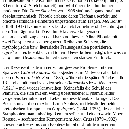
ist insbesondere die Kammermusik sensationell (Klavierquintett, 2.
Klaviertrio, 4. Streichquartett) und wird über die Jahre immer
moderner. Die
Three Sketches
von 1906 sind noch ganz tonal und
absolut romantisch. Piboule erfasste deren Tiefgang perfekt und
brachte sämtliche Feinheiten unprätentiös zum Tragen.
Mel
B
onis‘
(1858–1937) Kammermusik fand zuletzt zunehmend Beachtung auf
dem Tonträgermarkt. Dass ihre Klavierwerke genauso
anspruchsvoll, zugleich dankbar sind, bewies Aline Piboule mit
zwei Beispielen aus einer ganzen Reihe von Stücken, die
mythologische bzw. literarische Frauengestalten porträtieren.
Ophélia
– nachdenklich, mit tollen Klavierfarben, lediglich etwas zu
lang – und
Desdémona
hinterließen einen starken Eindruck.
Der Rezensent hatte immer schon gewisse Probleme mit dem
Spätwerk
Gabriel Faurés
. So begeisterte am Mittwoch allenfalls
dessen
Barcarolle Nr. 3
von 1885, während die späten Stücke – die
13. und damit jeweils letzten seiner
Barcarolles
bzw.
Nocturnes
(1921) – mal wieder langweilten. Keinesfalls die Schuld der
Pianistin, die sich mit ein wenig übertriebener Dynamik leider
vergebens bemühte, mehr Leben in diese Musik zu bringen. Das
Beste kam an diesem Abend zum Schluss, mit Musik der beiden
bretonischen Komponisten
Guy Ropartz
(1864–1955), dessen tolle
Symphonien man unbedingt kennen sollte, und einem – wie Albert
Roussel – seefahrenden Komponisten:
Jean Cras
(1879–1932).
Dieser brachte es bis zum Konteradmiral und führte immer ein