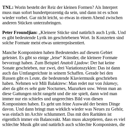
TNL:
Worin besteht der Reiz der kleinen Formen? Als Interpret
muss man sofort hundertprozentig da sein, und dann ist es schon
wieder vorbei. Gar nicht leicht, so etwas in einem Abend zwischen
anderen Stücken unterzubringen.
Peter Froundjian:
„Kleinere Stücke sind natürlich auch Lyrik. Und
es gibt bedeutende Lyrik im geschriebenen Wort. In Konzerten sind
solche Formate meist etwas unterrepräsentiert.
Manche Komponisten haben Bedeutendes auf diesem Gebiet
geleistet. Es gibt so einige „leise“ Künstler, die kleinere Formate
bevorzugt haben. Zum Beispiel
Anatoli Ljadow
: Der hat keine
Sonate geschrieben, nur zwei, drei Variationszyklen: Das ist dann
auch das Umfangreichste in seinem Schaffen. Gerade bei den
Russen gibt es Leute, die bedeutende Klaviermusik geschrieben
haben. Nehmen wir Mili Balakirew: Man redet nur von
Islamey
,
aber da gibt es sehr gute Nocturnes, Mazurken usw. Wenn man an
diese Gattungen nicht rangeht und die nie spielt, dann wird man
immer nur ein schiefes und ungerechtes Bild von diesen
Komponisten haben. Es geht um feine Auswahl der besten Dinge
davon. Und dann bringt man wirklich wieder was Neues zu Gehör,
was einfach im Archiv schlummert. Das mit den Raritäten ist
eigentlich immer ein Balanceakt. Man muss akzeptieren, dass es viel
schlechte Musik gibt und natürlich auch schlechte Komponisten, die