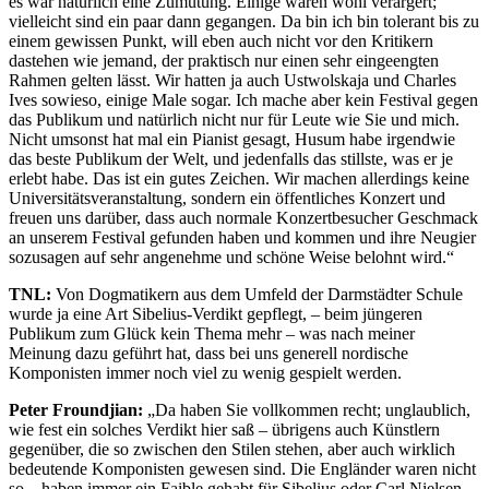
es war natürlich eine Zumutung. Einige waren wohl verärgert;
vielleicht sind ein paar dann gegangen. Da bin ich bin tolerant bis zu
einem gewissen Punkt, will eben auch nicht vor den Kritikern
dastehen wie jemand, der praktisch nur einen sehr eingeengten
Rahmen gelten lässt. Wir hatten ja auch Ustwolskaja und Charles
Ives sowieso, einige Male sogar. Ich mache aber kein Festival gegen
das Publikum und natürlich nicht nur für Leute wie Sie und mich.
Nicht umsonst hat mal ein Pianist gesagt, Husum habe irgendwie
das beste Publikum der Welt, und jedenfalls das stillste, was er je
erlebt habe. Das ist ein gutes Zeichen. Wir machen allerdings keine
Universitätsveranstaltung, sondern ein öffentliches Konzert und
freuen uns darüber, dass auch normale Konzertbesucher Geschmack
an unserem Festival gefunden haben und kommen und ihre Neugier
sozusagen auf sehr angenehme und schöne Weise belohnt wird.“
TNL:
Von Dogmatikern aus dem Umfeld der Darmstädter Schule
wurde ja eine Art Sibelius-Verdikt gepflegt, – beim jüngeren
Publikum zum Glück kein Thema mehr – was nach meiner
Meinung dazu geführt hat, dass bei uns generell nordische
Komponisten immer noch viel zu wenig gespielt werden.
Peter Froundjian:
„Da haben Sie vollkommen recht; unglaublich,
wie fest ein solches Verdikt hier saß – übrigens auch Künstlern
gegenüber, die so zwischen den Stilen stehen, aber auch wirklich
bedeutende Komponisten gewesen sind. Die Engländer waren nicht
so – haben immer ein Faible gehabt für Sibelius oder Carl Nielsen.