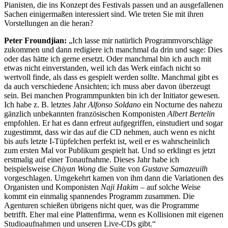
Pianisten, die ins Konzept des Festivals passen und an ausgefallenen
Sachen einigermaßen interessiert sind. Wie treten Sie mit ihren
Vorstellungen an die heran?
Peter Froundjian:
„Ich lasse mir natürlich Programmvorschläge
zukommen und dann redigiere ich manchmal da drin und sage: Dies
oder das hätte ich gerne ersetzt. Oder manchmal bin ich auch mit
etwas nicht einverstanden, weil ich das Werk einfach nicht so
wertvoll finde, als dass es gespielt werden sollte. Manchmal gibt es
da auch verschiedene Ansichten; ich muss aber davon überzeugt
sein. Bei manchen Programmpunkten bin ich der Initiator gewesen.
Ich habe z. B. letztes Jahr
Alfonso Soldano
ein Nocturne des nahezu
gänzlich unbekannten französischen Komponisten
Albert Bertelin
empfohlen. Er hat es dann erfreut aufgegriffen, einstudiert und sogar
zugestimmt, dass wir das auf die CD nehmen, auch wenn es nicht
bis aufs letzte I-Tüpfelchen perfekt ist, weil er es wahrscheinlich
zum ersten Mal vor Publikum gespielt hat. Und so erklingt es jetzt
erstmalig auf einer Tonaufnahme. Dieses Jahr habe ich
beispielsweise
Chiyan Wong
die Suite von
Gustave Samazeuilh
vorgeschlagen. Umgekehrt kamen von ihm dann die Variationen des
Organisten und Komponisten
Naji Hakim
– auf solche Weise
kommt ein einmalig spannendes Programm zusammen. Die
Agenturen schießen übrigens nicht quer, was die Programme
betrifft. Eher mal eine Plattenfirma, wenn es Kollisionen mit eigenen
Studioaufnahmen und unseren Live-CDs gibt.“