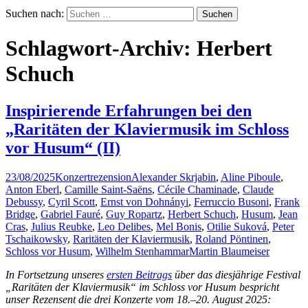
Suchen nach:
Schlagwort-Archiv: Herbert
Schuch
Inspirierende Erfahrungen bei den
„Raritäten der Klaviermusik im Schloss
vor Husum“ (II)
23/08/2025
Konzertrezension
Alexander Skrjabin
,
Aline Piboule
,
Anton Eberl
,
Camille Saint-Saëns
,
Cécile Chaminade
,
Claude
Debussy
,
Cyril Scott
,
Ernst von Dohnányi
,
Ferruccio Busoni
,
Frank
Bridge
,
Gabriel Fauré
,
Guy Ropartz
,
Herbert Schuch
,
Husum
,
Jean
Cras
,
Julius Reubke
,
Leo Delibes
,
Mel Bonis
,
Otilie Suková
,
Peter
Tschaikowsky
,
Raritäten der Klaviermusik
,
Roland Pöntinen
,
Schloss vor Husum
,
Wilhelm Stenhammar
Martin Blaumeiser
In Fortsetzung unseres
ersten Beitrags
über das diesjährige Festival
„Raritäten der Klaviermusik“ im Schloss vor Husum bespricht
unser Rezensent die drei Konzerte vom 18.–20. August 2025: