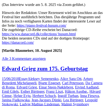
(Das Interview wurde am 5. 8. 2025 via Zoom geführt.)
Hinweis der Redaktion: Unser Rezensent wird im Anschluss an das
Festival hier ausführlich berichten. Das diesjährige Programm und
Infos zu noch verfügbaren Karten findet der interessierte Leser auf
der Seite:
https://piano-festival-husum.com/
Die zugehörige CD-Reihe erscheint bei Danacord:
https://www.danacord.dk/collections/ husum.html
Die beiden neuesten CDs sind auf der dortigen Homepage:
https://danacord.com/
[Martin Blaumeiser, 10. August 2025]
Alle 3 Kommentare anzeigen
Edvard Grieg zum 175. Geburtstag
15/06/2018
Essay
Aleksey Semenenko
,
Alice Sara Ott
,
Arturo
Benedetti Michelangeli
,
Bjarte Engeset
,
Carl Petersson
,
Da Camera
di Roma
,
Edvard Grieg
,
Einar Steen-Nøkleberg
,
Eivind Aadland
,
Emil Gilels
,
Esther Birringer
,
Franz Liszt
,
Håkon Austbø.
,
Håvard
Gimse
,
Helge Evju
,
Herbert Schuch
,
Ingolf Turban
,
Inna Firsova
,
Janina Fialkowska
,
Jean-Jacques Dünki
,
Lea Birringer
,
Leopold
Stokowski
,
Ludvig Mathias Lindeman
,
Malmö Symphony