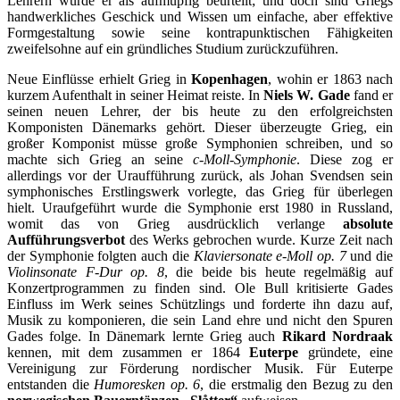
Lehrern wurde er als aufmüpfig beurteilt; und doch sind Griegs
handwerkliches Geschick und Wissen um einfache, aber effektive
Formgestaltung sowie seine kontrapunktischen Fähigkeiten
zweifelsohne auf ein gründliches Studium zurückzuführen.
Neue Einflüsse erhielt Grieg in
Kopenhagen
, wohin er 1863 nach
kurzem Aufenthalt in seiner Heimat reiste. In
Niels W. Gade
fand er
seinen neuen Lehrer, der bis heute zu den erfolgreichsten
Komponisten Dänemarks gehört. Dieser überzeugte Grieg, ein
großer Komponist müsse große Symphonien schreiben, und so
machte sich Grieg an seine
c-Moll-Symphonie
. Diese zog er
allerdings vor der Uraufführung zurück, als Johan Svendsen sein
symphonisches Erstlingswerk vorlegte, das Grieg für überlegen
hielt. Uraufgeführt wurde die Symphonie erst 1980 in Russland,
womit das von Grieg ausdrücklich verlange
absolute
Aufführungsverbot
des Werks gebrochen wurde. Kurze Zeit nach
der Symphonie folgten auch die
Klaviersonate e-Moll op. 7
und die
Violinsonate F-Dur op. 8
, die beide bis heute regelmäßig auf
Konzertprogrammen zu finden sind. Ole Bull kritisierte Gades
Einfluss im Werk seines Schützlings und forderte ihn dazu auf,
Musik zu komponieren, die sein Land ehre und nicht den Spuren
Gades folge. In Dänemark lernte Grieg auch
Rikard Nordraak
kennen, mit dem zusammen er 1864
Euterpe
gründete, eine
Vereinigung zur Förderung nordischer Musik. Für Euterpe
entstanden die
Humoresken op. 6
, die erstmalig den Bezug zu den