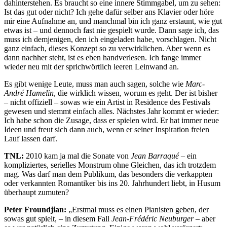
dahinterstehen. Es braucht so eine innere Stimmgabel, um zu sehen:
Ist das gut oder nicht? Ich gehe dafür selber ans Klavier oder höre
mir eine Aufnahme an, und manchmal bin ich ganz erstaunt, wie gut
etwas ist – und dennoch fast nie gespielt wurde. Dann sage ich, das
muss ich demjenigen, den ich eingeladen habe, vorschlagen. Nicht
ganz einfach, dieses Konzept so zu verwirklichen. Aber wenn es
dann nachher steht, ist es eben handverlesen. Ich fange immer
wieder neu mit der sprichwörtlich leeren Leinwand an.
Es gibt wenige Leute, muss man auch sagen, solche wie
Marc-
André Hamelin
, die wirklich wissen, worum es geht. Der ist bisher
– nicht offiziell – sowas wie ein Artist in Residence des Festivals
gewesen und stemmt einfach alles. Nächstes Jahr kommt er wieder:
Ich habe schon die Zusage, dass er spielen wird. Er hat immer neue
Ideen und freut sich dann auch, wenn er seiner Inspiration freien
Lauf lassen darf.
TNL:
2010 kam ja mal die Sonate von
Jean Barraqué –
ein
kompliziertes, serielles Monstrum ohne Gleichen, das ich trotzdem
mag. Was darf man dem Publikum, das besonders die verkappten
oder verkannten Romantiker bis ins 20. Jahrhundert liebt, in Husum
überhaupt zumuten?
Peter Froundjian:
„Erstmal muss es einen Pianisten geben, der
sowas gut spielt, – in diesem Fall
Jean-Frédéric Neuburger
– aber