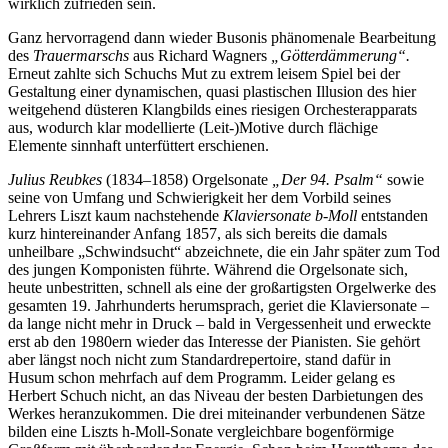
wirklich zufrieden sein.
Ganz hervorragend dann wieder Busonis phänomenale Bearbeitung
des
Trauermarschs
aus Richard Wagners
„Götterdämmerung“.
Erneut zahlte sich Schuchs Mut zu extrem leisem Spiel bei der
Gestaltung einer dynamischen, quasi plastischen Illusion des hier
weitgehend düsteren Klangbilds eines riesigen Orchesterapparats
aus, wodurch klar modellierte (Leit-)Motive durch flächige
Elemente sinnhaft unterfüttert erschienen.
Julius Reubkes
(1834–1858) Orgelsonate
„
Der 94. Psalm“
sowie
seine von Umfang und Schwierigkeit her dem Vorbild seines
Lehrers Liszt kaum nachstehende
Klaviersonate b-Moll
entstanden
kurz hintereinander Anfang 1857, als sich bereits die damals
unheilbare „Schwindsucht“ abzeichnete, die ein Jahr später zum Tod
des jungen Komponisten führte. Während die Orgelsonate sich,
heute unbestritten, schnell als eine der großartigsten Orgelwerke des
gesamten 19. Jahrhunderts herumsprach, geriet die Klaviersonate –
da lange nicht mehr in Druck – bald in Vergessenheit und erweckte
erst ab den 1980ern wieder das Interesse der Pianisten. Sie gehört
aber längst noch nicht zum Standardrepertoire, stand dafür in
Husum schon mehrfach auf dem Programm. Leider gelang es
Herbert Schuch nicht, an das Niveau der besten Darbietungen des
Werkes heranzukommen. Die drei miteinander verbundenen Sätze
bilden eine Liszts h-Moll-Sonate vergleichbare bogenförmige