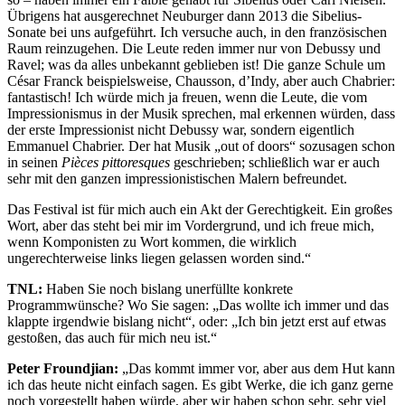
Übrigens hat ausgerechnet Neuburger dann 2013 die Sibelius-
Sonate bei uns aufgeführt. Ich versuche auch, in den französischen
Raum reinzugehen. Die Leute reden immer nur von Debussy und
Ravel; was da alles unbekannt geblieben ist! Die ganze Schule um
César Franck beispielsweise, Chausson, d’Indy, aber auch Chabrier:
fantastisch! Ich würde mich ja freuen, wenn die Leute, die vom
Impressionismus in der Musik sprechen, mal erkennen würden, dass
der erste Impressionist nicht Debussy war, sondern eigentlich
Emmanuel Chabrier. Der hat Musik „out of doors“ sozusagen schon
in seinen
Pièces pittoresques
geschrieben; schließlich war er auch
sehr mit den ganzen impressionistischen Malern befreundet.
Das Festival ist für mich auch ein Akt der Gerechtigkeit. Ein großes
Wort, aber das steht bei mir im Vordergrund, und ich freue mich,
wenn Komponisten zu Wort kommen, die wirklich
ungerechterweise links liegen gelassen worden sind.“
TNL:
Haben Sie noch bislang unerfüllte konkrete
Programmwünsche? Wo Sie sagen: „Das wollte ich immer und das
klappte irgendwie bislang nicht“, oder: „Ich bin jetzt erst auf etwas
gestoßen, das auch für mich neu ist.“
Peter Froundjian:
„Das kommt immer vor, aber aus dem Hut kann
ich das heute nicht einfach sagen. Es gibt Werke, die ich ganz gerne
noch vorgestellt haben würde, aber wir haben schon sehr, sehr viel