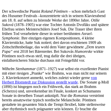
Der schwedische Pianist
Roland Pöntinen
– schon mehrfach Gast
des Husumer Festivals –konzentrierte sich in seinem Klavierabend
am 18. 8. auf selten zu hörende Werke der 1890er Jahre.
Otilie
Suková
(1878–1905) war eine Tochter Antonín Dvořáks und spätere
Ehefrau seines Meisterschülers Josef Suk. Die Trauer über ihren
frühen Tod verarbeitete dieser in seiner berühmten
Asrael-
Symphonie
. Ihre einzigen eigenen Kompositionen, 4 kleine
Klavierstücke, hatte Suk notiert; drei davon erschienen 1909 als
Zeitschriftenbeilage, das wohl dem Vater gewidmete „
Dem teuren
Papa“
erst 2018 bei Bärenreiter. Bei Sukovás
Humoreske
wirkte
Pöntinen noch etwas steif, trug dafür die drei übrigen,
einfallsreicheren Stücke durchaus mit Feingefühl vor.
Wilhelm Stenhammar
(1871–1927) war selbst ein exzellenter Pianist
mit einer riesigen „Pranke“ wie Brahms, was man nicht nur seinem
2. Klavierkonzert anmerkt, welches zuletzt wieder gerne
von
Herbert Blomstedt zur Diskussion gestellt wurde
. Die Sonate g-Moll
(1890) ist hingegen noch ein Frühwerk, das stark an Brahms
(Scherzo) und, unverkennbar im Finale, konkret an Schumanns
Sonate in derselben Tonart anknüpft. Nur die
Romanza
verströmt
bereits ansatzweise typisch nordische Melancholie. Pöntinen
gestaltete im gesamten Stück die Tempi flexibel, hätte stellenweise
aber rhythmisch noch prägnanter sein können. Er brachte die