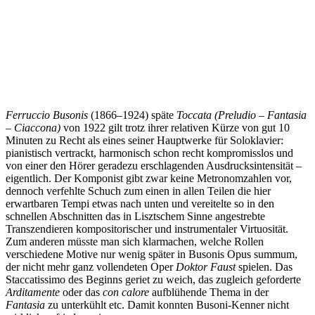
Ferruccio Busonis
(1866–1924) späte
Toccata
(Preludio – Fantasia
– Ciaccona)
von 1922 gilt trotz ihrer relativen Kürze von gut 10
Minuten zu Recht als eines seiner Hauptwerke für Soloklavier:
pianistisch vertrackt, harmonisch schon recht kompromisslos und
von einer den Hörer geradezu erschlagenden Ausdrucksintensität –
eigentlich. Der Komponist gibt zwar keine Metronomzahlen vor,
dennoch verfehlte Schuch zum einen in allen Teilen die hier
erwartbaren Tempi etwas nach unten und vereitelte so in den
schnellen Abschnitten das in Lisztschem Sinne angestrebte
Transzendieren kompositorischer und instrumentaler Virtuosität.
Zum anderen müsste man sich klarmachen, welche Rollen
verschiedene Motive nur wenig später in Busonis Opus summum,
der nicht mehr ganz vollendeten Oper
Doktor Faust
spielen. Das
Staccatissimo des Beginns geriet zu weich, das zugleich geforderte
Arditamente
oder das
con calore
aufblühende Thema in der
Fantasia
zu unterkühlt etc. Damit konnten Busoni-Kenner nicht