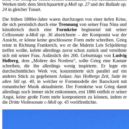
Werken trieb: dem
Streichquartett g-Moll op. 27
und der
Ballade op.
24
in gleicher Tonart.
Die frühen 1880er-Jahre waren durchzogen von einer tiefen Krise,
die sich persönlich durch eine
Trennung
von seiner Frau Nina und
künstlerisch durch eine
Formkrise
beginnend mit seiner
Cellosonate a-Moll op. 36
abzeichnete – der Komponist war der
Ansicht, er könne keine geschlossene Form mehr schreiben. Grieg
reiste in Richtung Frankreich, wo er die Malerin Leis Schjelderup
treffen wollte, kehrte allerdings zuvor schon zurück und versöhnte
sich mit seiner Frau. Anlässlich des 200. Geburtstags von
Ludvig
Holberg
, dem „Moliere des Nordens“, sollte Grieg eine Kantate
schreiben, die ihn allerdings wenig inspirierte. Er legte ein
durchschnittliches Werk vor, konzentrierte sich parallel auf ein
anderes Stück zu gegebenem Anlass:
Aus Holbergs Zeit, Suite im
alten Stil op. 40
, in welcher er Formmodelle der Barockzeit mit
romantischer Musik aktualisierte. Der Formkrise war Grieg damit
allerdings noch immer nicht entkommen, erst 1886 entfloh er seiner
Angst, keine große Form mehr komponieren zu können, indem er
die
Dritte Violinsonate c-Moll op. 45
veröffentlichte.