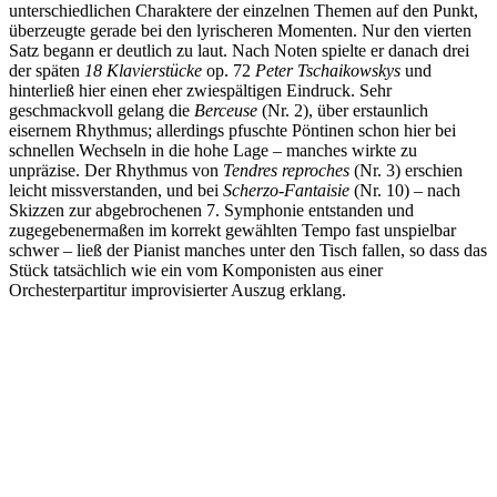
unterschiedlichen Charaktere der einzelnen Themen auf den Punkt,
überzeugte gerade bei den lyrischeren Momenten. Nur den vierten
Satz begann er deutlich zu laut. Nach Noten spielte er danach drei
der späten
18 Klavierstücke
op. 72
Peter Tschaikowskys
und
hinterließ hier einen eher zwiespältigen Eindruck. Sehr
geschmackvoll gelang die
Berceuse
(Nr. 2), über erstaunlich
eisernem Rhythmus; allerdings pfuschte Pöntinen schon hier bei
schnellen Wechseln in die hohe Lage – manches wirkte zu
unpräzise. Der Rhythmus von
Tendres reproches
(Nr. 3) erschien
leicht missverstanden, und bei
Scherzo-Fantaisie
(Nr. 10) – nach
Skizzen zur abgebrochenen 7. Symphonie entstanden und
zugegebenermaßen im korrekt gewählten Tempo fast unspielbar
schwer – ließ der Pianist manches unter den Tisch fallen, so dass das
Stück tatsächlich wie ein vom Komponisten aus einer
Orchesterpartitur improvisierter Auszug erklang.