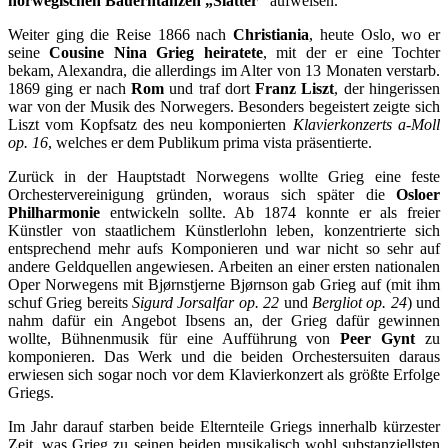
norwegischen Bauerntänzen „Slåtter“
aufweisen.
Weiter ging die Reise 1866 nach
Christiania
, heute Oslo, wo er
seine
Cousine Nina Grieg heiratete
, mit der er eine Tochter
bekam, Alexandra, die allerdings im Alter von 13 Monaten verstarb.
1869 ging er nach
Rom
und traf dort
Franz Liszt
, der hingerissen
war von der Musik des Norwegers. Besonders begeistert zeigte sich
Liszt vom Kopfsatz des neu komponierten
Klavierkonzerts a-Moll
op. 16
, welches er dem Publikum prima vista präsentierte.
Zurück in der Hauptstadt Norwegens wollte Grieg eine feste
Orchestervereinigung gründen, woraus sich später die
Osloer
Philharmonie
entwickeln sollte. Ab 1874 konnte er als freier
Künstler von staatlichem Künstlerlohn leben, konzentrierte sich
entsprechend mehr aufs Komponieren und war nicht so sehr auf
andere Geldquellen angewiesen. Arbeiten an einer ersten nationalen
Oper Norwegens mit Bjørnstjerne Bjørnson gab Grieg auf (mit ihm
schuf Grieg bereits
Sigurd Jorsalfar op. 22
und
Bergliot op. 24
) und
nahm dafür ein Angebot Ibsens an, der Grieg dafür gewinnen
wollte, Bühnenmusik für eine Aufführung von
Peer Gynt
zu
komponieren. Das Werk und die beiden Orchestersuiten daraus
erwiesen sich sogar noch vor dem Klavierkonzert als größte Erfolge
Griegs.
Im Jahr darauf starben beide Elternteile Griegs innerhalb kürzester
Zeit, was Grieg zu seinen beiden musikalisch wohl substanziellsten