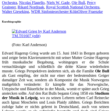
Orchestra
,
Nicolas Flagello
,
Niels W. Gade
,
Ole Bull
,
Percy
Grainger
,
Rikard Nordraak
,
Royal Scottish National Orchestra
,
Walter Gieseking
,
WDR Sinfonieorchester Köln
Oliver Fraenzke
Kurzbiographie
(Foto: Karl Anderson)
Edvard Hagerup Grieg wurde am 15. Juni 1843 in Bergen geboren
und zeigte beim Klavierunterricht mit seiner Mutter Gesine Hagerup
früh musikalische Begabung, wohingegen er die Schule
vernachlässigte und schließlich die dritte Klasse wiederholen
musste. Griegs Perspektiven änderten sich, als die Familie
Ole Bull
als Gast empfing, der nicht nur einer der bedeutendsten Geiger
damaliger Zeit war, sondern als Komponist die Musik Norwegens
maßgeblich veränderte: Er kämpfte für das Norwegische,
Urtypische und Bäuerliche in der Musik, womit er später auch Grieg
anstecken sollte. Auf den Rat Bulls begann Grieg 1858 ein
Studium
der Musik in
Leipzig
, wo zu seinen Lehrern neben Carl Reinecke
auch Ignaz Moscheles und Louis Plaidy zählten. Griegs Berichten
zufolge habe er nichts gelernt in Deutschland, auch von seinen