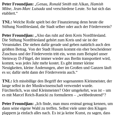
Peter Froundjian:
„Genau,
Ronald Smith
mit Alkan,
Hamish
Milne
,
Jean-Marc Luisada
und verschiedene Leute. So hat sich das
etabliert.“
TNL:
Welche Rolle spielt bei der Finanzierung denn heute die
Stiftung Nordfriesland, die Stadt selber oder auch der Förderverein?
Peter Froundjian:
„Also das ruht auf dem Kreis Nordfriesland.
Die Stiftung Nordfriesland gehört zum Kreis und sie ist der
Veranstalter. Die stehen dafür gerade und geben natürlich auch den
größten Betrag. Von der Stadt Husum kommt ein eher bescheidener
Zuschuss und der Förderverein tritt ein, wenn zum Beispiel unser
Steinway D-Flügel, der immer wieder aus Berlin transportiert wird,
kommt, was jedes Jahr mehr kostet. Es gibt immer kleine
Neuigkeiten, kleine Änderungen, aber im Großen und Ganzen läuft
es so; dafür steht dann der Förderverein auch.“
TNL:
Ich missbillige den Begriff der sogenannten Kleinmeister, der
lange selbst in der Musikwissenschaft verwendet wurde.
Fürchterlich, was sind Kleinmeister? Oder umgekehrt, was ist – um
es mit Marcel Reich-Ranicki zu formulieren – „weltbedeutend“?
Peter Froundjian:
„Ich finde, man muss erstmal genug kennen, um
dann seine eigene Wahl zu treffen. Selbst viele unter den Klugen
plappern ja einfach alles nach. Es ist ja keine Kunst, zu sagen, dass