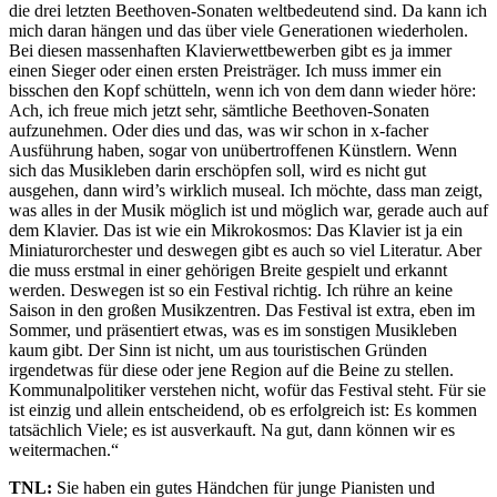
die drei letzten Beethoven-Sonaten weltbedeutend sind. Da kann ich
mich daran hängen und das über viele Generationen wiederholen.
Bei diesen massenhaften Klavierwettbewerben gibt es ja immer
einen Sieger oder einen ersten Preisträger. Ich muss immer ein
bisschen den Kopf schütteln, wenn ich von dem dann wieder höre:
Ach, ich freue mich jetzt sehr, sämtliche Beethoven-Sonaten
aufzunehmen. Oder dies und das, was wir schon in x-facher
Ausführung haben, sogar von unübertroffenen Künstlern. Wenn
sich das Musikleben darin erschöpfen soll, wird es nicht gut
ausgehen, dann wird’s wirklich museal. Ich möchte, dass man zeigt,
was alles in der Musik möglich ist und möglich war, gerade auch auf
dem Klavier. Das ist wie ein Mikrokosmos: Das Klavier ist ja ein
Miniaturorchester und deswegen gibt es auch so viel Literatur. Aber
die muss erstmal in einer gehörigen Breite gespielt und erkannt
werden. Deswegen ist so ein Festival richtig. Ich rühre an keine
Saison in den großen Musikzentren. Das Festival ist extra, eben im
Sommer, und präsentiert etwas, was es im sonstigen Musikleben
kaum gibt. Der Sinn ist nicht, um aus touristischen Gründen
irgendetwas für diese oder jene Region auf die Beine zu stellen.
Kommunalpolitiker verstehen nicht, wofür das Festival steht. Für sie
ist einzig und allein entscheidend, ob es erfolgreich ist: Es kommen
tatsächlich Viele; es ist ausverkauft. Na gut, dann können wir es
weitermachen.“
TNL:
Sie haben ein gutes Händchen für junge Pianisten und