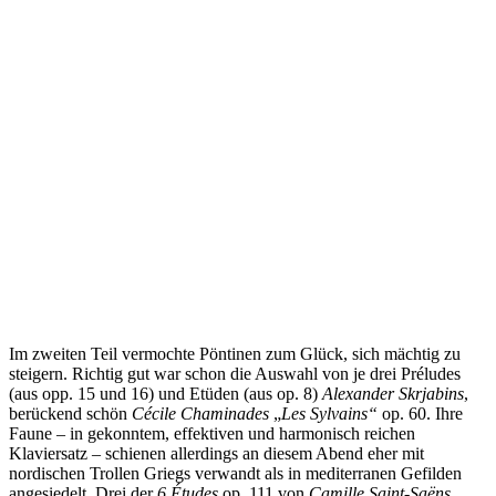
Im zweiten Teil vermochte Pöntinen zum Glück, sich mächtig zu
steigern. Richtig gut war schon die Auswahl von je drei Préludes
(aus opp. 15 und 16) und Etüden (aus op. 8)
Alexander Skrjabins
,
berückend schön
Cécile Chaminades
„
Les Sylvains“
op. 60. Ihre
Faune – in gekonntem, effektiven und harmonisch reichen
Klaviersatz – schienen allerdings an diesem Abend eher mit
nordischen Trollen Griegs verwandt als in mediterranen Gefilden
angesiedelt. Drei der
6 Études
op. 111 von
Camille Saint-Saëns