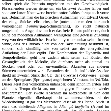
selber spielt die Pianistin ungehalten mit der Geschwindigkeit.
Phrasenenden werden gerne um ein bis zwei Schläge länger und
spontane kurze Notenwerte brechen sofort haltlos abrupt nach vorne
aus. Betrachtet man die historischen Aufnahmen von Edvard Grieg,
der einige Stücke selbst einspielte (unter anderem den hier auch
vorliegenden
Fommerfugl
/Schmetterling), so sticht natürlich
umgehend ins Auge, dass auch er das freie Rubato präferierte, doch
sollte bei modernen Aufnahmen wenigstens eine gewisse Zügelung
weg von den willkürlichen Erscheinungen erkennbar sein – in dem
Sinne, dass das Rubato nicht von der Takteinteilung bestimmt ist,
sondern sich sinnfällig wie von selbst aus der energetischen
Aufladung der Linie ergibt. Die Kombination der Dynamik- und
Tempofreiheiten geht hier zudem nicht selten auf Kosten der
Gesanglichkeit der Melodie, die durchaus mehr als einmal ins
Stocken gerät oder von unvermittelten Akzenten aus anderen
Stimmen unterminiert wird. Besonders deutlich sind beide Aspekte
direkt im zweiten Stück der CD, der
Folkevise
(Volksweise), einem
an den Springdans (Springtanz) angelehnten Volkstanz im 3/4-Takt.
Dieser gerät hier vollkommen untanzbar, denn schon im ersten Takt
zieht das Tempo direkt an, nur um gegen Phrasenende wieder
abzubremsen. Der zweite Abschnitt im Mezzoforte ist von dem
Pianoteil eigentlich überhaupt nicht zu unterscheiden, bei der
Wiederholung ist gar das Mezzoforte leiser als das Piano. Auch ist
etwa das einleitende
Allegretto
in
Aften på höyfjellet
(Abend im
Hochgebirge) keineswegs schneller als das folgende
Andante