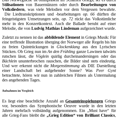
Stilisationen
von Bauerntänzen oder durch
Bearbeitungen von
Volksliedern
, was viele Melodien vor dem Vergessen bewahrte.
Die Liedtranskriptionen und -bearbeitungen
op. 66
dürften die
feingeistigsten Umsetzungen sein,
op. 72
rückt das Volkstümliche
mehr in den Konzertkontext. Auch die Ballade beruht auf einer
Melodie, die von
Ludvig Mathias Lindeman
aufgezeichnet wurde.
Zuletzt zu nennen ist das
abbildende Element
in Griegs Musik: Für
eine treffende Illustration überging der Norweger alle Regeln bis hin
zu freien Quintrückungen in
Glockenklang
aus den Lyrischen
Stücken. Ob Grieg nun im
An den Frühling
ganze Lawinen talwärts
rutschen lässt, die
Vöglein
quirlig durcheinandersingen oder das
Bächlein
ununterbrochen rauschen, die Bilder sind stets eindeutig.
Und wer erkennt nicht die
Morgenstimmung
als DIE Darstellung
einer Landschaft bei aufgehender Sonne? Was
Peer Gynt
betrachtete, hören wir nun in zahlreichen Filmen als Untermalung
des angehenden Tages.
Aufnahmen im Vergleich
Es liegt eine beachtliche Anzahl an
Gesamteinspielungen
Griegs
vor, besonders das Symphonische Oeuvre wurde in den letzten
Jahren mehrfach vollständig aufgenommen. Ein „Must have“ für
alle Grieg-Fans bleibt die
„Grieg Edition“ von Brilliant Classics
,