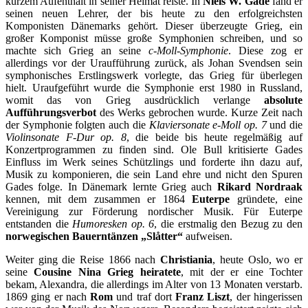
kurzem Aufenthalt in seiner Heimat reiste. In
Niels W. Gade
fand er
seinen neuen Lehrer, der bis heute zu den erfolgreichsten
Komponisten Dänemarks gehört. Dieser überzeugte Grieg, ein
großer Komponist müsse große Symphonien schreiben, und so
machte sich Grieg an seine
c-Moll-Symphonie
. Diese zog er
allerdings vor der Uraufführung zurück, als Johan Svendsen sein
symphonisches Erstlingswerk vorlegte, das Grieg für überlegen
hielt. Uraufgeführt wurde die Symphonie erst 1980 in Russland,
womit das von Grieg ausdrücklich verlange
absolute
Aufführungsverbot
des Werks gebrochen wurde. Kurze Zeit nach
der Symphonie folgten auch die
Klaviersonate e-Moll op. 7
und die
Violinsonate F-Dur op. 8
, die beide bis heute regelmäßig auf
Konzertprogrammen zu finden sind. Ole Bull kritisierte Gades
Einfluss im Werk seines Schützlings und forderte ihn dazu auf,
Musik zu komponieren, die sein Land ehre und nicht den Spuren
Gades folge. In Dänemark lernte Grieg auch
Rikard Nordraak
kennen, mit dem zusammen er 1864
Euterpe
gründete, eine
Vereinigung zur Förderung nordischer Musik. Für Euterpe
entstanden die
Humoresken op. 6
, die erstmalig den Bezug zu den
norwegischen Bauerntänzen „Slåtter“
aufweisen.
Weiter ging die Reise 1866 nach
Christiania
, heute Oslo, wo er
seine
Cousine Nina Grieg heiratete
, mit der er eine Tochter
bekam, Alexandra, die allerdings im Alter von 13 Monaten verstarb.
1869 ging er nach
Rom
und traf dort
Franz Liszt
, der hingerissen