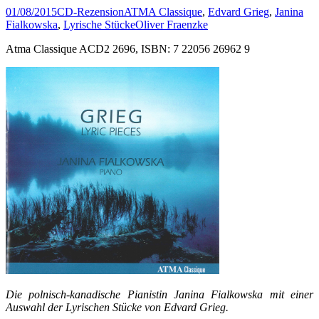
01/08/2015
CD-Rezension
ATMA Classique
,
Edvard Grieg
,
Janina
Fialkowska
,
Lyrische Stücke
Oliver Fraenzke
Atma Classique ACD2 2696, ISBN: 7 22056 26962 9
Die polnisch-kanadische Pianistin Janina
Fialkowska mit einer
Auswahl der Lyrischen Stücke von Edvard Grieg.