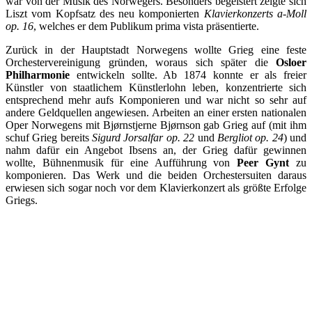
war von der Musik des Norwegers. Besonders begeistert zeigte sich
Liszt vom Kopfsatz des neu komponierten
Klavierkonzerts a-Moll
op. 16
, welches er dem Publikum prima vista präsentierte.
Zurück in der Hauptstadt Norwegens wollte Grieg eine feste
Orchestervereinigung gründen, woraus sich später die
Osloer
Philharmonie
entwickeln sollte. Ab 1874 konnte er als freier
Künstler von staatlichem Künstlerlohn leben, konzentrierte sich
entsprechend mehr aufs Komponieren und war nicht so sehr auf
andere Geldquellen angewiesen. Arbeiten an einer ersten nationalen
Oper Norwegens mit Bjørnstjerne Bjørnson gab Grieg auf (mit ihm
schuf Grieg bereits
Sigurd Jorsalfar op. 22
und
Bergliot op. 24
) und
nahm dafür ein Angebot Ibsens an, der Grieg dafür gewinnen
wollte, Bühnenmusik für eine Aufführung von
Peer Gynt
zu
komponieren. Das Werk und die beiden Orchestersuiten daraus
erwiesen sich sogar noch vor dem Klavierkonzert als größte Erfolge
Griegs.