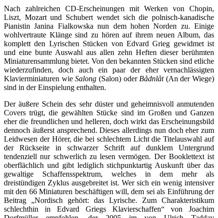
Nach zahlreichen CD-Erscheinungen mit Werken von Chopin,
Liszt, Mozart und Schubert wendet sich die polnisch-kanadische
Pianistin Janina Fialkowska nun dem hohen Norden zu. Einige
wohlvertraute Klänge sind zu hören auf ihrem neuen Album, das
komplett den Lyrischen Stücken von Edvard Grieg gewidmet ist
und eine bunte Auswahl aus allen zehn Heften dieser berühmten
Miniaturensammlung bietet. Von den bekannten Stücken sind etliche
wiederzufinden, doch auch ein paar der eher vernachlässigten
Klavierminiaturen wie
Salong
(Salon) oder
Bådnlåt
(An der Wiege)
sind in der Einspielung enthalten.
Der äußere Schein des sehr düster und geheimnisvoll anmutenden
Covers trügt, die gewählten Stücke sind im Großen und Ganzen
eher die freundlichen und helleren, doch wirkt das Erscheinungsbild
dennoch äußerst ansprechend. Dieses allerdings nun doch eher zum
Leidwesen der Hörer, die bei schlechtem Licht die Titelauswahl auf
der Rückseite in schwarzer Schrift auf dunklem Untergrund
tendenziell nur schwerlich zu lesen vermögen. Der Booklettext ist
oberflächlich und gibt lediglich stichpunktartig Auskunft über das
gewaltige Schaffensspektrum, welches in dem mehr als
dreistündigen Zyklus ausgebreitet ist. Wer sich ein wenig intensiver
mit den 66 Miniaturen beschäftigen will, dem sei als Einführung der
Beitrag „Nordisch gehört: das Lyrische. Zum Charakteristikum
schlechthin in Edvard Griegs Klavierschaffen“ von Joachim
Dorfmüller empfohlen, der 2005 im von Ulrich Tadday