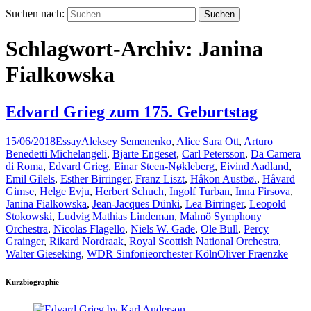
Suchen nach:
Schlagwort-Archiv: Janina
Fialkowska
Edvard Grieg zum 175. Geburtstag
15/06/2018
Essay
Aleksey Semenenko
,
Alice Sara Ott
,
Arturo
Benedetti Michelangeli
,
Bjarte Engeset
,
Carl Petersson
,
Da Camera
di Roma
,
Edvard Grieg
,
Einar Steen-Nøkleberg
,
Eivind Aadland
,
Emil Gilels
,
Esther Birringer
,
Franz Liszt
,
Håkon Austbø.
,
Håvard
Gimse
,
Helge Evju
,
Herbert Schuch
,
Ingolf Turban
,
Inna Firsova
,
Janina Fialkowska
,
Jean-Jacques Dünki
,
Lea Birringer
,
Leopold
Stokowski
,
Ludvig Mathias Lindeman
,
Malmö Symphony
Orchestra
,
Nicolas Flagello
,
Niels W. Gade
,
Ole Bull
,
Percy
Grainger
,
Rikard Nordraak
,
Royal Scottish National Orchestra
,
Walter Gieseking
,
WDR Sinfonieorchester Köln
Oliver Fraenzke
Kurzbiographie