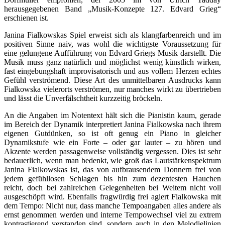
herausgegebenen Band „Musik-Konzepte 127. Edvard Grieg“
erschienen ist.
Janina Fialkowskas Spiel erweist sich als klangfarbenreich und im
positiven Sinne naiv, was wohl die wichtigste Voraussetzung für
eine gelungene Aufführung von Edvard Griegs Musik darstellt. Die
Musik muss ganz natürlich und möglichst wenig künstlich wirken,
fast eingebungshaft improvisatorisch und aus vollem Herzen echtes
Gefühl verströmend. Diese Art des unmittelbaren Ausdrucks kann
Fialkowska vielerorts verströmen, nur manches wirkt zu übertrieben
und lässt die Unverfälschtheit kurzzeitig bröckeln.
An die Angaben im Notentext hält sich die Pianistin kaum, gerade
im Bereich der Dynamik interpretiert Janina Fialkowska nach ihrem
eigenen Gutdünken, so ist oft genug ein Piano in gleicher
Dynamikstufe wie ein Forte – oder gar lauter – zu hören und
Akzente werden passagenweise vollständig vergessen. Dies ist sehr
bedauerlich, wenn man bedenkt, wie groß das Lautstärkenspektrum
Janina Fialkowskas ist, das von aufbrausendem Donnern frei von
jedem gefühllosen Schlagen bis hin zum dezentesten Hauchen
reicht, doch bei zahlreichen Gelegenheiten bei Weitem nicht voll
ausgeschöpft wird. Ebenfalls fragwürdig frei agiert Fialkowska mit
dem Tempo: Nicht nur, dass manche Tempoangaben alles andere als
ernst genommen werden und interne Tempowechsel viel zu extrem
kontrastierend verstanden sind, sondern auch in den Melodielinien