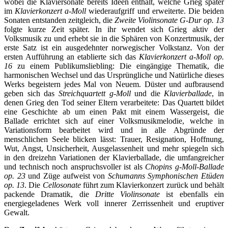
wobei die Klaviersonate bereits Ideen enthält, welche Grieg später
im
Klavierkonzert a-Moll
wiederaufgriff und erweiterte. Die beiden
Sonaten entstanden zeitgleich, die
Zweite Violinsonate G-Dur op. 13
folgte kurze Zeit später. In ihr wendet sich Grieg aktiv der
Volksmusik zu und erhebt sie in die Sphären von Konzertmusik, der
erste Satz ist ein ausgedehnter norwegischer Volkstanz. Von der
ersten Aufführung an etablierte sich das
Klavierkonzert a-Moll op.
16
zu einem Publikumsliebling: Die eingängige Thematik, die
harmonischen Wechsel und das Ursprüngliche und Natürliche dieses
Werks begeistern jedes Mal von Neuem. Düster und aufbrausend
geben sich das
Streichquartett g-Moll
und die
Klavierballade
, in
denen Grieg den Tod seiner Eltern verarbeitete: Das Quartett bildet
eine Geschichte ab um einen Pakt mit einem Wassergeist, die
Ballade errichtet sich auf einer Volksmusikmelodie, welche in
Variationsform bearbeitet wird und in alle Abgründe der
menschlichen Seele blicken lässt: Trauer, Resignation, Hoffnung,
Wut, Angst, Unsicherheit, Ausgelassenheit und mehr spiegeln sich
in den dreizehn Variationen der Klavierballade, die umfangreicher
und technisch noch anspruchsvoller ist als
Chopins g-Moll-Ballade
op. 23
und Züge aufweist von
Schumanns Symphonischen Etüden
op. 13
. Die
Cellosonate
führt zum Klavierkonzert zurück und behält
packende Dramatik, die
Dritte Violinsonate
ist ebenfalls ein
energiegeladenes Werk voll innerer Zerrissenheit und eruptiver
Gewalt.