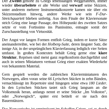
Der
Zweifel
gehörte zu Griegs lebenslangen Weggefährten, immer
wieder
überarbeitete
er alte Werke und
verwarf
seine Skizzen,
unter anderem mehrere Instrumentalkonzerte kamen nie über ein
Skizzenstadium hinweg, andere Werke wie sein
F-Dur-
Streichquartett
blieben unfertig. Aus dem Finale der Klaviersonate
strich Grieg eine lange Passage, den Höhepunkt des zweiten Satzes
setzte er vom Fortissimo ins Pianissimo, entsagte somit der
Zurschaustellung von Virtuosität.
Der Angst vor langen Formen entfloh Grieg, indem er kurze Sätze
aneinanderreihte, wie bei der
Holberg-Suite
, deren längster Satz, die
innige Air, in der ursprünglichen Klavierfassung lediglich vier Seiten
umfasst. In großen Kontexten behält Grieg gerne eine
klare
Struktur
, Reprisen sind meist ganz regelkonform durchgeführt und
auch in seinen Miniaturen vertraut Grieg einer exakten Wiederkehr
von bekanntem Material.
Gern gespielt werden die zahlreichen Klavierminiaturen des
Norwegers, allen voran seine
66
Lyrischen Stücken
in zehn Bänden,
vernachlässigt im Repertoire sind hingegen seine etwa
180 Lieder
.
In den Lyrischen Stücken tastet sich Grieg langsam an die
Volksmusik heran, anfangs nennt er seine Stücke „Im Volkston“,
oder „Norwegisch“, später erst betitelt er sie nach den
Bauerntänzen.
Das Norwegische ist omnipräsent im Schaffen Griegs, sei es durch