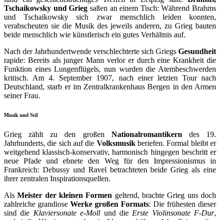
Tschaikowsky und Grieg
saßen an einem Tisch: Während Brahms
und Tschaikowsky sich zwar menschlich leiden konnten,
verabscheuten sie die Musik des jeweils anderen, zu Grieg bauten
beide menschlich wie künstlerisch ein gutes Verhältnis auf.
Nach der Jahrhundertwende verschlechterte sich Griegs
Gesundheit
rapide: Bereits als junger Mann verlor er durch eine Krankheit die
Funktion eines Lungenflügels, nun wurden die Atembeschwerden
kritisch. Am 4. September 1907, nach einer letzten Tour nach
Deutschland, starb er im Zentralkrankenhaus Bergen in den Armen
seiner Frau.
Musik und Stil
Grieg zählt zu den großen
Nationalromantikern
des 19.
Jahrhunderts, die sich auf die
Volksmusik
beriefen. Formal bleibt er
weitgehend klassisch-konservativ, harmonisch hingegen beschritt er
neue Pfade und ebnete den Weg für den Impressionismus in
Frankreich: Debussy und Ravel betrachteten beide Grieg als eine
ihrer zentralen Inspirationsquellen.
Als
Meister der kleinen Formen
geltend, brachte Grieg uns doch
zahlreiche grandiose
Werke großen Formats
: Die frühesten dieser
sind die
Klaviersonate e-Moll
und die
Erste Violinsonate F-Dur
,