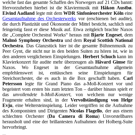
welche fast das gesamte Schaffen des Norwegers auf 21 CDs bannt:
Hervorzuheben hierbei ist die Klaviermusik mit
Håkon Austbø
.
Eivind Aadland
legte mit dem
WDR Sinfonieorchester Köln
eine
Gesamtaufnahme des Orchesterwerks
vor (erschienen bei audite),
die durch Plastizität und Ökonomie der Mittel besticht, sachlich und
feingeistig fasst er diese Musik auf. Etwa zeitgleich brachte Naxos
die „Complete Orchestral Works“ heraus mit
Bjarte Engeset
, dem
Malmö Symphony Orchestra
und dem
Royal Scottish National
Orchestra
. Das Glanzstück hier ist die gesamte Bühnenmusik zu
Peer Gynt, die nicht nur in den beiden Suiten zu hören ist, wie in
den anderen verglichenen Einspielungen.
Herbert Schuch
kann im
Klavierkonzert für audite mehr überzeugen als
Håvard Gimse
für
Naxos. Wo Engeset in der Gesamtaufnahme allgemein
empfehlenswert ist, enttäuschen seine Einspielungen für
Streichorchester, die es auch in die Box geschafft haben.
Carl
Petersson
legte für Grand Piano das a-Moll-Konzert vor und
begeistert vom ersten bis zum letzten Ton – darüber hinaus spielt er
das
unvollendete h-Moll-Konzert
, von welchem nur wenige
Fragmente erhalten sind, in der
Vervollständigung von Helge
Evju
, eine Weltersteinspielung. Leider vergriffen ist die Aufnahme
des Komponisten und Dirigenten
Nicolas Flagello
, der aus einem
schlechten Orchester (
Da Camera di Roma
) Unvorstellbares
herausholt und eine der brillantesten Aufnahmen der Holberg-Suite
hervorbringt.