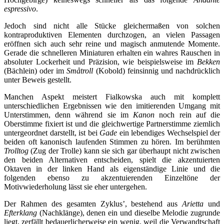
espressivo
.
Jedoch sind nicht alle Stücke gleichermaßen von solchen
kontraproduktiven Elementen durchzogen, an vielen Passagen
eröffnen sich auch sehr reine und magisch anmutende Momente.
Gerade die schnelleren Miniaturen erhalten ein wahres Rauschen in
absoluter Lockerheit und Präzision, wie beispielsweise im
Bekken
(Bächlein) oder im
Småtroll
(Kobold) feinsinnig und nachdrücklich
unter Beweis gestellt.
Manchen Aspekt meistert Fialkowska auch mit komplett
unterschiedlichen Ergebnissen wie den imitierenden Umgang mit
Unterstimmen, denn während sie im
Kanon
noch rein auf die
Oberstimme fixiert ist und die gleichwertige Partnerstimme ziemlich
untergeordnet darstellt, ist bei
Gade
ein lebendiges Wechselspiel der
beiden oft kanonisch laufenden Stimmen zu hören. Im berühmten
Trolltog
(Zug der Trolle) kann sie sich gar überhaupt nicht zwischen
den beiden Alternativen entscheiden, spielt die akzentuierten
Oktaven in der linken Hand als eigenständige Linie und die
folgenden ebenso zu akzentuierenden Einzeltöne der
Motivwiederholung lässt sie eher untergehen.
Der Rahmen des gesamten Zyklus’, bestehend aus
Arietta
und
Efterklang
(Nachklänge), denen ein und dieselbe Melodie zugrunde
liegt, zerfällt bedauerlicherweise ein wenig, weil die Verwandtschaft