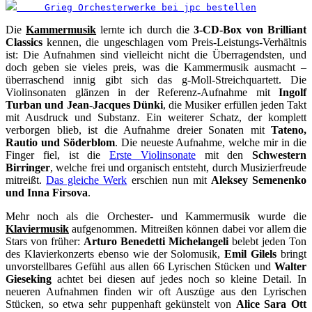
     Grieg Orchesterwerke bei jpc bestellen
Die
Kammermusik
lernte ich durch die
3-CD-Box von Brilliant
Classics
kennen, die ungeschlagen vom Preis-Leistungs-Verhältnis
ist: Die Aufnahmen sind vielleicht nicht die Überragendsten, und
doch geben sie vieles preis, was die Kammermusik ausmacht –
überraschend innig gibt sich das g-Moll-Streichquartett. Die
Violinsonaten glänzen in der Referenz-Aufnahme mit
Ingolf
Turban und Jean-Jacques Dünki
, die Musiker erfüllen jeden Takt
mit Ausdruck und Substanz. Ein weiterer Schatz, der komplett
verborgen blieb, ist die Aufnahme dreier Sonaten mit
Tateno,
Rautio und Söderblom
. Die neueste Aufnahme, welche mir in die
Finger fiel, ist die
Erste Violinsonate
mit den
Schwestern
Birringer
, welche frei und organisch entsteht, durch Musizierfreude
mitreißt.
Das gleiche Werk
erschien nun mit
Aleksey Semenenko
und Inna Firsova
.
Mehr noch als die Orchester- und Kammermusik wurde die
Klaviermusik
aufgenommen. Mitreißen können dabei vor allem die
Stars von früher:
Arturo Benedetti Michelangeli
belebt jeden Ton
des Klavierkonzerts ebenso wie der Solomusik,
Emil Gilels
bringt
unvorstellbares Gefühl aus allen 66 Lyrischen Stücken und
Walter
Gieseking
achtet bei diesen auf jedes noch so kleine Detail. In
neueren Aufnahmen finden wir oft Auszüge aus den Lyrischen
Stücken, so etwa sehr puppenhaft gekünstelt von
Alice Sara Ott