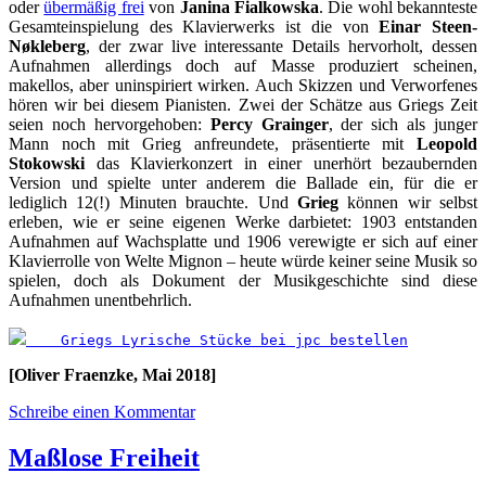
oder
übermäßig frei
von
Janina Fialkowska
. Die wohl bekannteste
Gesamteinspielung des Klavierwerks ist die von
Einar Steen-
Nøkleberg
, der zwar live interessante Details hervorholt, dessen
Aufnahmen allerdings doch auf Masse produziert scheinen,
makellos, aber uninspiriert wirken. Auch Skizzen und Verworfenes
hören wir bei diesem Pianisten. Zwei der Schätze aus Griegs Zeit
seien noch hervorgehoben:
Percy Grainger
, der sich als junger
Mann noch mit Grieg anfreundete, präsentierte mit
Leopold
Stokowski
das Klavierkonzert in einer unerhört bezaubernden
Version und spielte unter anderem die Ballade ein, für die er
lediglich 12(!) Minuten brauchte. Und
Grieg
können wir selbst
erleben, wie er seine eigenen Werke darbietet: 1903 entstanden
Aufnahmen auf Wachsplatte und 1906 verewigte er sich auf einer
Klavierrolle von Welte Mignon – heute würde keiner seine Musik so
spielen, doch als Dokument der Musikgeschichte sind diese
Aufnahmen unentbehrlich.
    Griegs Lyrische Stücke bei jpc bestellen
[Oliver Fraenzke, Mai 2018]
Schreibe einen Kommentar
Maßlose Freiheit