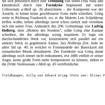
die sich persönlich durch eine
Trennung
von seiner Frau Nina und
künstlerisch durch eine
Formkrise
beginnend mit seiner
Cellosonate a-Moll op. 36
abzeichnete – der Komponist war der
Ansicht, er könne keine geschlossene Form mehr schreiben. Grieg
reiste in Richtung Frankreich, wo er die Malerin Leis Schjelderup
treffen wollte, kehrte allerdings zuvor schon zurück und versöhnte
sich mit seiner Frau. Anlässlich des 200. Geburtstags von
Ludvig
Holberg
, dem „Moliere des Nordens“, sollte Grieg eine Kantate
schreiben, die ihn allerdings wenig inspirierte. Er legte ein
durchschnittliches Werk vor, konzentrierte sich parallel auf ein
anderes Stück zu gegebenem Anlass:
Aus Holbergs Zeit, Suite im
alten Stil op. 40
, in welcher er Formmodelle der Barockzeit mit
romantischer Musik aktualisierte. Der Formkrise war Grieg damit
allerdings noch immer nicht entkommen, erst 1886 entfloh er seiner
Angst, keine große Form mehr komponieren zu können, indem er
die
Dritte Violinsonate c-Moll op. 45
veröffentlichte.
Troldhaugen, Villa von Edvard Grieg (Foto von: Oliver F