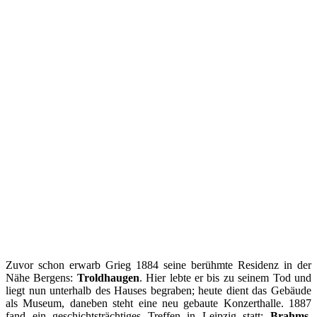
Zuvor schon erwarb Grieg 1884 seine berühmte Residenz in der
Nähe Bergens:
Troldhaugen
. Hier lebte er bis zu seinem Tod und
liegt nun unterhalb des Hauses begraben; heute dient das Gebäude
als Museum, daneben steht eine neu gebaute Konzerthalle. 1887
fand ein geschichtsträchtiges Treffen in Leipzig statt:
Brahms,