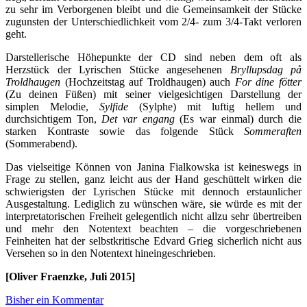
zu sehr im Verborgenen bleibt und die Gemeinsamkeit der Stücke
zugunsten der Unterschiedlichkeit vom 2/4- zum 3/4-Takt verloren
geht.
Darstellerische Höhepunkte der CD sind neben dem oft als
Herzstück der Lyrischen Stücke angesehenen
Bryllupsdag på
Troldhaugen
(Hochzeitstag auf Troldhaugen) auch
For dine fötter
(Zu deinen Füßen) mit seiner vielgesichtigen Darstellung der
simplen Melodie,
Sylfide
(Sylphe) mit luftig hellem und
durchsichtigem Ton,
Det var engang
(Es war einmal) durch die
starken Kontraste sowie das folgende Stück
Sommeraften
(Sommerabend).
Das vielseitige Können von Janina Fialkowska ist keineswegs in
Frage zu stellen, ganz leicht aus der Hand geschüttelt wirken die
schwierigsten der Lyrischen Stücke mit dennoch erstaunlicher
Ausgestaltung. Lediglich zu wünschen wäre, sie würde es mit der
interpretatorischen Freiheit gelegentlich nicht allzu sehr übertreiben
und mehr den Notentext beachten – die vorgeschriebenen
Feinheiten hat der selbstkritische Edvard Grieg sicherlich nicht aus
Versehen so in den Notentext hineingeschrieben.
[Oliver Fraenzke, Juli 2015]
Bisher ein Kommentar