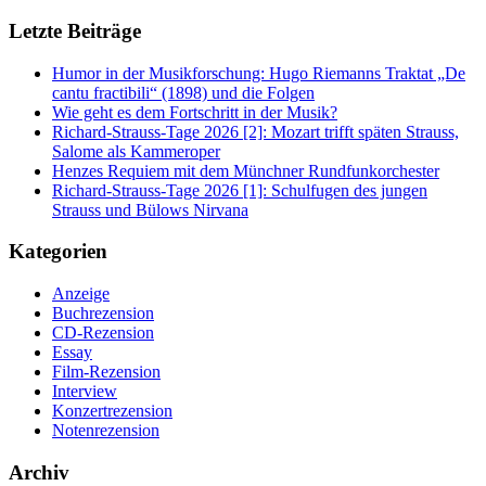
Letzte Beiträge
Humor in der Musikforschung: Hugo Riemanns Traktat „De
cantu fractibili“ (1898) und die Folgen
Wie geht es dem Fortschritt in der Musik?
Richard-Strauss-Tage 2026 [2]: Mozart trifft späten Strauss,
Salome als Kammeroper
Henzes Requiem mit dem Münchner Rundfunkorchester
Richard-Strauss-Tage 2026 [1]: Schulfugen des jungen
Strauss und Bülows Nirvana
Kategorien
Anzeige
Buchrezension
CD-Rezension
Essay
Film-Rezension
Interview
Konzertrezension
Notenrezension
Archiv