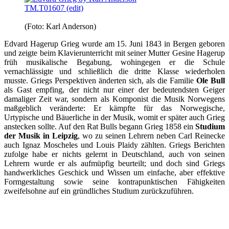
(Foto: Karl Anderson)
Edvard Hagerup Grieg wurde am 15. Juni 1843 in Bergen geboren
und zeigte beim Klavierunterricht mit seiner Mutter Gesine Hagerup
früh musikalische Begabung, wohingegen er die Schule
vernachlässigte und schließlich die dritte Klasse wiederholen
musste. Griegs Perspektiven änderten sich, als die Familie
Ole Bull
als Gast empfing, der nicht nur einer der bedeutendsten Geiger
damaliger Zeit war, sondern als Komponist die Musik Norwegens
maßgeblich veränderte: Er kämpfte für das Norwegische,
Urtypische und Bäuerliche in der Musik, womit er später auch Grieg
anstecken sollte. Auf den Rat Bulls begann Grieg 1858 ein
Studium
der Musik in
Leipzig
, wo zu seinen Lehrern neben Carl Reinecke
auch Ignaz Moscheles und Louis Plaidy zählten. Griegs Berichten
zufolge habe er nichts gelernt in Deutschland, auch von seinen
Lehrern wurde er als aufmüpfig beurteilt; und doch sind Griegs
handwerkliches Geschick und Wissen um einfache, aber effektive
Formgestaltung sowie seine kontrapunktischen Fähigkeiten
zweifelsohne auf ein gründliches Studium zurückzuführen.