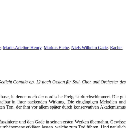
y
,
Marie-Adeline Henry
,
Markus Eiche
,
Niels Wilhelm Gade
,
Rachel
edicht Comala op. 12 nach Ossian für Soli, Chor und Orchester des
ase, in denen noch der nordische Freigeist durchschimmert. Die gut
mittelbar in ihrer packenden Wirkung. Die eingängigen Melodien und
hten Ton, der ihm vor allem später durch konservativen Akademismus
faszinierte und den Gade in seinen ersten Werken übernahm. Gewisse
Naturphänomene erklären lassen, welche zum Tod führen. Und natürlich