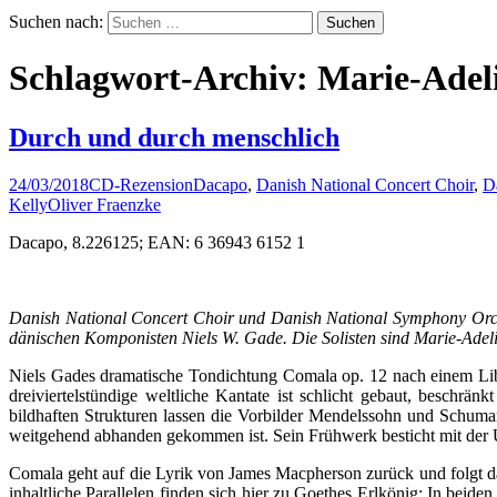
Suchen nach:
Schlagwort-Archiv: Marie-Adel
Durch und durch menschlich
24/03/2018
CD-Rezension
Dacapo
,
Danish National Concert Choir
,
D
Kelly
Oliver Fraenzke
Dacapo, 8.226125; EAN: 6 36943 6152 1
Danish National Concert Choir und Danish National Symphony Orche
dänischen Komponisten Niels W. Gade. Die Solisten sind Marie-Adel
Niels Gades dramatische Tondichtung Comala op. 12 nach einem Libr
dreiviertelstündige weltliche Kantate ist schlicht gebaut, beschr
bildhaften Strukturen lassen die Vorbilder Mendelssohn und Schuma
weitgehend abhanden gekommen ist. Sein Frühwerk besticht mit der Un
Comala geht auf die Lyrik von James Macpherson zurück und folgt d
inhaltliche Parallelen finden sich hier zu Goethes Erlkönig: In bei