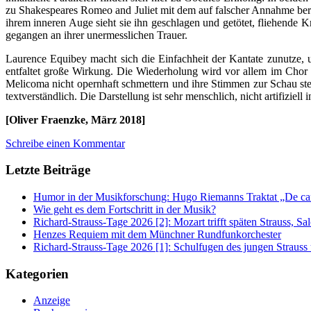
zu Shakespeares Romeo and Juliet mit dem auf falscher Annahme beru
ihrem inneren Auge sieht sie ihn geschlagen und getötet, fliehende Kr
gegangen an ihrer unermesslichen Trauer.
Laurence Equibey macht sich die Einfachheit der Kantate zunutze,
entfaltet große Wirkung. Die Wiederholung wird vor allem im Chor 
Melicoma nicht opernhaft schmettern und ihre Stimmen zur Schau stel
textverständlich. Die Darstellung ist sehr menschlich, nicht artifizi
[Oliver Fraenzke, März 2018]
Schreibe einen Kommentar
Letzte Beiträge
Humor in der Musikforschung: Hugo Riemanns Traktat „De cant
Wie geht es dem Fortschritt in der Musik?
Richard-Strauss-Tage 2026 [2]: Mozart trifft späten Strauss, 
Henzes Requiem mit dem Münchner Rundfunkorchester
Richard-Strauss-Tage 2026 [1]: Schulfugen des jungen Straus
Kategorien
Anzeige