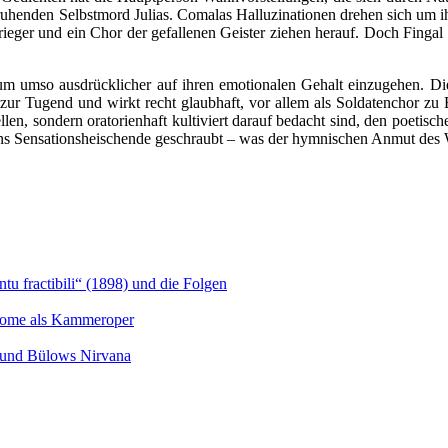
henden Selbstmord Julias. Comalas Halluzinationen drehen sich um ih
ieger und ein Chor der gefallenen Geister ziehen herauf. Doch Fingal k
 um umso ausdrücklicher auf ihren emotionalen Gehalt einzugehen. Di
zur Tugend und wirkt recht glaubhaft, vor allem als Soldatenchor zu 
len, sondern oratorienhaft kultiviert darauf bedacht sind, den poetisc
ell ins Sensationsheischende geschraubt – was der hymnischen Anmut des 
u fractibili“ (1898) und die Folgen
Salome als Kammeroper
s und Bülows Nirvana