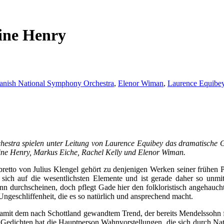
ine Henry
anish National Symphony Orchestra
,
Elenor Wiman
,
Laurence Equibe
stra spielen unter Leitung von Laurence Equibey das dramatische G
ine Henry, Markus Eiche, Rachel Kelly und Elenor Wiman.
etto von Julius Klengel gehört zu denjenigen Werken seiner frühen Ph
änkt sich auf die wesentlichsten Elemente und ist gerade daher so un
nn durchscheinen, doch pflegt Gade hier den folkloristisch angehauc
geschliffenheit, die es so natürlich und ansprechend macht.
amit dem nach Schottland gewandtem Trend, der bereits Mendelssohn 
den Gedichten hat die Hauptperson Wahnvorstellungen, die sich durch 