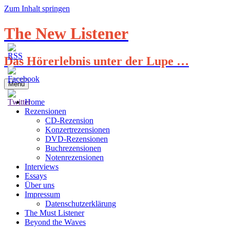
Zum Inhalt springen
The New Listener
Das Hörerlebnis unter der Lupe …
Menü
Home
Rezensionen
CD-Rezension
Konzertrezensionen
DVD-Rezensionen
Buchrezensionen
Notenrezensionen
Interviews
Essays
Über uns
Impressum
Datenschutzerklärung
The Must Listener
Beyond the Waves