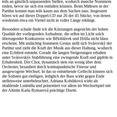
teils an gänzlich unpassenden Stellen, wodurch manche Nummern
enden, bevor sie sich erst entfalten können. Beim Mitlesen in der
Partitur kommt man teils kaum aus dem Suchen raus. Insgesamt
hören wir auf dieser Doppel-CD nur 26 der 45 Stücke, von denen
wiederum etwa ein Viertel nicht in voller Länge erklingt.
Besonders schade finde ich die Kürzungen angesichts der hohen
Qualität der vorliegenden Aufnahme, die selbst im Licht solch
überragender Konkurrenz wie Bělohlávek und Hrůša nicht blass
erscheint. Mit andächtig frommem Gestus stellt sich Svárovský der
Partitur und zieht die Kraft der Musik aus dieser Haltung, wodurch
eine Echtheit entsteht. Gerade die langen Steigerungen erhalten
unter Svárovskýs Stabführung eine zwingende Kraft und gipfeln in
Erhabenheit. Der Chor, dynamisch stets ein wenig über dem
Orchester, bezaubert durch kontrapunktische Finesse und
ausgewogene Wechsel. In das so entstehende Geflecht können sich
die Solisten gut einfügen, lediglich der Bass wirkt gegen Ende
stellenweise unterbeleuchtet. Adriana Kohútková wirkt als
strahlende Ludmilla und präsentiert vor allem im Wechselspiel mit
der Altistin Karla Bytnarová prächtige Duetti.