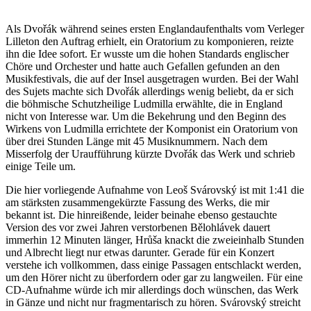
Als Dvořák während seines ersten Englandaufenthalts vom Verleger
Lilleton den Auftrag erhielt, ein Oratorium zu komponieren, reizte
ihn die Idee sofort. Er wusste um die hohen Standards englischer
Chöre und Orchester und hatte auch Gefallen gefunden an den
Musikfestivals, die auf der Insel ausgetragen wurden. Bei der Wahl
des Sujets machte sich Dvořák allerdings wenig beliebt, da er sich
die böhmische Schutzheilige Ludmilla erwählte, die in England
nicht von Interesse war. Um die Bekehrung und den Beginn des
Wirkens von Ludmilla errichtete der Komponist ein Oratorium von
über drei Stunden Länge mit 45 Musiknummern. Nach dem
Misserfolg der Uraufführung kürzte Dvořák das Werk und schrieb
einige Teile um.
Die hier vorliegende Aufnahme von Leoš Svárovský ist mit 1:41 die
am stärksten zusammengekürzte Fassung des Werks, die mir
bekannt ist. Die hinreißende, leider beinahe ebenso gestauchte
Version des vor zwei Jahren verstorbenen Bělohlávek dauert
immerhin 12 Minuten länger, Hrůša knackt die zweieinhalb Stunden
und Albrecht liegt nur etwas darunter. Gerade für ein Konzert
verstehe ich vollkommen, dass einige Passagen entschlackt werden,
um den Hörer nicht zu überfordern oder gar zu langweilen. Für eine
CD-Aufnahme würde ich mir allerdings doch wünschen, das Werk
in Gänze und nicht nur fragmentarisch zu hören. Svárovský streicht