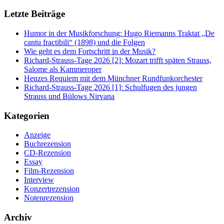
Letzte Beiträge
Humor in der Musikforschung: Hugo Riemanns Traktat „De
cantu fractibili“ (1898) und die Folgen
Wie geht es dem Fortschritt in der Musik?
Richard-Strauss-Tage 2026 [2]: Mozart trifft späten Strauss,
Salome als Kammeroper
Henzes Requiem mit dem Münchner Rundfunkorchester
Richard-Strauss-Tage 2026 [1]: Schulfugen des jungen
Strauss und Bülows Nirvana
Kategorien
Anzeige
Buchrezension
CD-Rezension
Essay
Film-Rezension
Interview
Konzertrezension
Notenrezension
Archiv