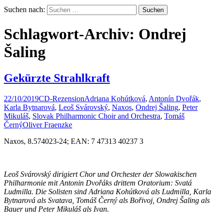
Suchen nach:
Schlagwort-Archiv: Ondrej
Šaling
Gekürzte Strahlkraft
22/10/2019
CD-Rezension
Adriana Kohútková
,
Antonín Dvořák
,
Karla Bytnarová
,
Leoš Svárovský
,
Naxos
,
Ondrej Šaling
,
Peter
Mikuláš
,
Slovak Philharmonic Choir and Orchestra
,
Tomáš
Černý
Oliver Fraenzke
Naxos, 8.574023-24; EAN: 7 47313 40237 3
Leoš Svárovský dirigiert Chor und Orchester der Slowakischen
Philharmonie mit Antonin
Dvořáks drittem Oratorium: Svatá
Ludmilla. Die Solisten sind Adriana
Kohútková als Ludmilla, Karla
Bytnarová als Svatava, Tomáš Černý als Bo
řivoj
, Ondrej Šaling als
Bauer und Peter Mikuláš als Ivan.