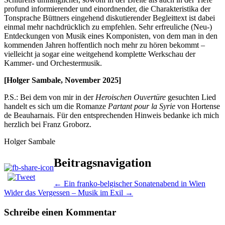
profund informierender und einordnender, die Charakteristika der
Tonsprache Büttners eingehend diskutierender Begleittext ist dabei
einmal mehr nachdrücklich zu empfehlen. Sehr erfreuliche (Neu-)
Entdeckungen von Musik eines Komponisten, von dem man in den
kommenden Jahren hoffentlich noch mehr zu hören bekommt –
vielleicht ja sogar eine weitgehend komplette Werkschau der
Kammer- und Orchestermusik.
[Holger Sambale, November 2025]
P.S.: Bei dem von mir in der
Heroischen Ouvertüre
gesuchten Lied
handelt es sich um die Romanze
Partant pour la Syrie
von Hortense
de Beauharnais. Für den entsprechenden Hinweis bedanke ich mich
herzlich bei Franz Groborz.
Holger Sambale
Beitragsnavigation
←
Ein franko-belgischer Sonatenabend in Wien
Wider das Vergessen – Musik im Exil
→
Schreibe einen Kommentar