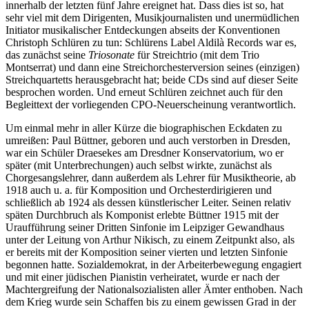
innerhalb der letzten fünf Jahre ereignet hat. Dass dies ist so, hat
sehr viel mit dem Dirigenten, Musikjournalisten und unermüdlichen
Initiator musikalischer Entdeckungen abseits der Konventionen
Christoph Schlüren zu tun: Schlürens Label Aldilà Records war es,
das zunächst seine
Triosonate
für Streichtrio (mit dem Trio
Montserrat) und dann eine Streichorchesterversion seines (einzigen)
Streichquartetts herausgebracht hat; beide CDs sind auf dieser Seite
besprochen worden. Und erneut Schlüren zeichnet auch für den
Begleittext der vorliegenden CPO-Neuerscheinung verantwortlich.
Um einmal mehr in aller Kürze die biographischen Eckdaten zu
umreißen: Paul Büttner, geboren und auch verstorben in Dresden,
war ein Schüler Draesekes am Dresdner Konservatorium, wo er
später (mit Unterbrechungen) auch selbst wirkte, zunächst als
Chorgesangslehrer, dann außerdem als Lehrer für Musiktheorie, ab
1918 auch u. a. für Komposition und Orchesterdirigieren und
schließlich ab 1924 als dessen künstlerischer Leiter. Seinen relativ
späten Durchbruch als Komponist erlebte Büttner 1915 mit der
Uraufführung seiner Dritten Sinfonie im Leipziger Gewandhaus
unter der Leitung von Arthur Nikisch, zu einem Zeitpunkt also, als
er bereits mit der Komposition seiner vierten und letzten Sinfonie
begonnen hatte. Sozialdemokrat, in der Arbeiterbewegung engagiert
und mit einer jüdischen Pianistin verheiratet, wurde er nach der
Machtergreifung der Nationalsozialisten aller Ämter enthoben. Nach
dem Krieg wurde sein Schaffen bis zu einem gewissen Grad in der