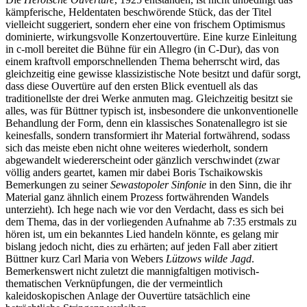
kämpferische, Heldentaten beschwörende Stück, das der Titel
vielleicht suggeriert, sondern eher eine von frischem Optimismus
dominierte, wirkungsvolle Konzertouvertüre. Eine kurze Einleitung
in c-moll bereitet die Bühne für ein Allegro (in C-Dur), das von
einem kraftvoll emporschnellenden Thema beherrscht wird, das
gleichzeitig eine gewisse klassizistische Note besitzt und dafür sorgt,
dass diese Ouvertüre auf den ersten Blick eventuell als das
traditionellste der drei Werke anmuten mag. Gleichzeitig besitzt sie
alles, was für Büttner typisch ist, insbesondere die unkonventionelle
Behandlung der Form, denn ein klassisches Sonatenallegro ist sie
keinesfalls, sondern transformiert ihr Material fortwährend, sodass
sich das meiste eben nicht ohne weiteres wiederholt, sondern
abgewandelt wiedererscheint oder gänzlich verschwindet (zwar
völlig anders geartet, kamen mir dabei Boris Tschaikowskis
Bemerkungen zu seiner
Sewastopoler Sinfonie
in den Sinn, die ihr
Material ganz ähnlich einem Prozess fortwährenden Wandels
unterzieht). Ich hege nach wie vor den Verdacht, dass es sich bei
dem Thema, das in der vorliegenden Aufnahme ab 7:35 erstmals zu
hören ist, um ein bekanntes Lied handeln könnte, es gelang mir
bislang jedoch nicht, dies zu erhärten; auf jeden Fall aber zitiert
Büttner kurz Carl Maria von Webers
Lützows wilde Jagd
.
Bemerkenswert nicht zuletzt die mannigfaltigen motivisch-
thematischen Verknüpfungen, die der vermeintlich
kaleidoskopischen Anlage der Ouvertüre tatsächlich eine