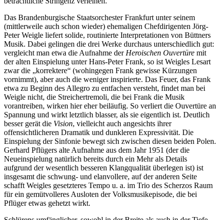
beträchtliche Stringenz verleihen.
Das Brandenburgische Staatsorchester Frankfurt unter seinem
(mittlerweile auch schon wieder) ehemaligen Chefdirigenten Jörg-
Peter Weigle liefert solide, routinierte Interpretationen von Büttners
Musik. Dabei gelingen die drei Werke durchaus unterschiedlich gut:
vergleicht man etwa die Aufnahme der
Heroischen Ouvertüre
mit
der alten Einspielung unter Hans-Peter Frank, so ist Weigles Lesart
zwar die „korrektere“ (wohingegen Frank gewisse Kürzungen
vornimmt), aber auch die weniger inspirierte. Das Feuer, das Frank
etwa zu Beginn des Allegro zu entfachen versteht, findet man bei
Weigle nicht, die Streichertremoli, die bei Frank die Musik
vorantreiben, wirken hier eher beiläufig. So verliert die Ouvertüre an
Spannung und wirkt letztlich blasser, als sie eigentlich ist. Deutlich
besser gerät die
Vision
, vielleicht auch angesichts ihrer
offensichtlicheren Dramatik und dunkleren Expressivität. Die
Einspielung der Sinfonie bewegt sich zwischen diesen beiden Polen.
Gerhard Pflügers alte Aufnahme aus dem Jahr 1951 (der die
Neueinspielung natürlich bereits durch ein Mehr als Details
aufgrund der wesentlich besseren Klangqualität überlegen ist) ist
insgesamt die schwung- und elanvollere, auf der anderen Seite
schafft Weigles gesetzteres Tempo u. a. im Trio des Scherzos Raum
für ein gemütvolleres Ausloten der Volksmusikepisode, die bei
Pflüger etwas gehetzt wirkt.
Schlürens umfänglicher, sowohl in der Breite als auch in der Tiefe