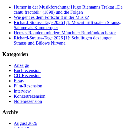
Humor in der Musikforschung: Hugo Riemanns Traktat „De
cantu fractibili“ (1898) und die Folgen
Wie geht es dem Fortschritt in der Musik?
Richard-Strauss-Tage 2026 [2]: Mozart trifft späten Strauss,
Salome als Kammeroper
Henzes Requiem mit dem Münchner Rundfunkorchester
Richard-Strauss-Tage 2026 [1]: Schulfugen des jungen
Strauss und Bülows Nirvana
Kategorien
Anzeige
Buchrezension
CD-Rezension
Essay
Film-Rezension
Interview
Konzertrezension
Notenrezension
Archiv
August 2026