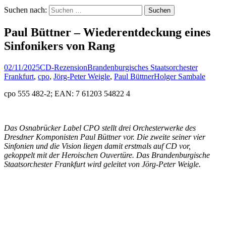
Suchen nach:
Paul Büttner – Wiederentdeckung eines
Sinfonikers von Rang
02/11/2025
CD-Rezension
Brandenburgisches Staatsorchester
Frankfurt
,
cpo
,
Jörg-Peter Weigle
,
Paul Büttner
Holger Sambale
cpo 555 482-2; EAN: 7 61203 54822 4
Das Osnabrücker Label CPO stellt drei Orchesterwerke des
Dresdner Komponisten Paul Büttner vor. Die zweite seiner vier
Sinfonien und die
Vision
liegen damit erstmals auf CD vor,
gekoppelt mit der
Heroischen Ouvertüre
. Das Brandenburgische
Staatsorchester Frankfurt wird geleitet von Jörg-Peter Weigle.