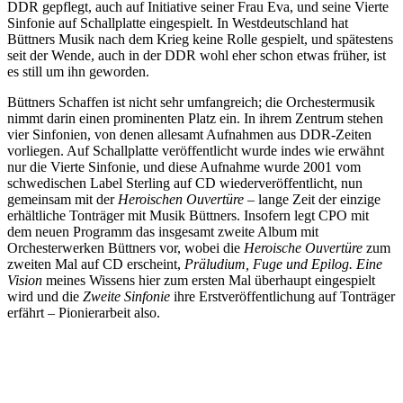
DDR gepflegt, auch auf Initiative seiner Frau Eva, und seine Vierte
Sinfonie auf Schallplatte eingespielt. In Westdeutschland hat
Büttners Musik nach dem Krieg keine Rolle gespielt, und spätestens
seit der Wende, auch in der DDR wohl eher schon etwas früher, ist
es still um ihn geworden.
Büttners Schaffen ist nicht sehr umfangreich; die Orchestermusik
nimmt darin einen prominenten Platz ein. In ihrem Zentrum stehen
vier Sinfonien, von denen allesamt Aufnahmen aus DDR-Zeiten
vorliegen. Auf Schallplatte veröffentlicht wurde indes wie erwähnt
nur die Vierte Sinfonie, und diese Aufnahme wurde 2001 vom
schwedischen Label Sterling auf CD wiederveröffentlicht, nun
gemeinsam mit der
Heroischen Ouvertüre
– lange Zeit der einzige
erhältliche Tonträger mit Musik Büttners. Insofern legt CPO mit
dem neuen Programm das insgesamt zweite Album mit
Orchesterwerken Büttners vor, wobei die
Heroische Ouvertüre
zum
zweiten Mal auf CD erscheint,
Präludium, Fuge und Epilog. Eine
Vision
meines Wissens hier zum ersten Mal überhaupt eingespielt
wird und die
Zweite Sinfonie
ihre Erstveröffentlichung auf Tonträger
erfährt – Pionierarbeit also.