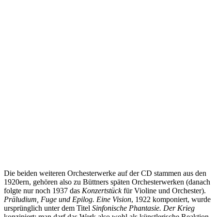
Die beiden weiteren Orchesterwerke auf der CD stammen aus den
1920ern, gehören also zu Büttners späten Orchesterwerken (danach
folgte nur noch 1937 das
Konzertstück
für Violine und Orchester).
Präludium, Fuge und Epilog. Eine Vision
, 1922 komponiert, wurde
ursprünglich unter dem Titel
Sinfonische Phantasie. Der Krieg
konzipiert; man darf das Werk also wohl als künstlerische Reaktion