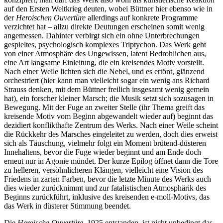
auf den Ersten Weltkrieg deuten, wobei Büttner hier ebenso wie in
der
Heroischen Ouvertüre
allerdings auf konkrete Programme
verzichtet hat – allzu direkte Deutungen erscheinen somit wenig
angemessen. Dahinter verbirgt sich ein ohne Unterbrechungen
gespieltes, psychologisch komplexes Triptychon. Das Werk geht
von einer Atmosphäre des Ungewissen, latent Bedrohlichen aus,
eine Art langsame Einleitung, die ein kreisendes Motiv vorstellt.
Nach einer Weile lichten sich die Nebel, und es ertönt, glänzend
orchestriert (hier kann man vielleicht sogar ein wenig ans Richard
Strauss denken, mit dem Büttner freilich insgesamt wenig gemein
hat), ein forscher kleiner Marsch; die Musik setzt sich sozusagen in
Bewegung. Mit der Fuge an zweiter Stelle (ihr Thema greift das
kreisende Motiv vom Beginn abgewandelt wieder auf) beginnt das
dezidiert konflikthafte Zentrum des Werks. Nach einer Weile scheint
die Rückkehr des Marsches eingeleitet zu werden, doch dies erweist
sich als Täuschung, vielmehr folgt ein Moment brütend-düsteren
Innehaltens, bevor die Fuge wieder beginnt und am Ende doch
erneut nur in Agonie mündet. Der kurze Epilog öffnet dann die Tore
zu helleren, versöhnlicheren Klängen, vielleicht eine Vision des
Friedens in zarten Farben, bevor die letzte Minute des Werks auch
dies wieder zurücknimmt und zur fatalistischen Atmosphärik des
Beginns zurückführt, inklusive des kreisenden e-moll-Motivs, das
das Werk in düsterer Stimmung beendet.
Die
Heroische Ouvertüre
, 1925 entstanden, ist nicht unbedingt das