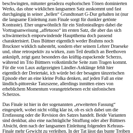
beschwingten, mitunter geradezu euphorischen Tönen dominierten
Werks, das ohne wirklichen langsamen Satz auskommt und fast
durchgängig in seiner „hellen“ Grundtonart G-Dur gehalten ist (nur
die langsame Einleitung zum Finale sorgt für dunkler getönte
Kontraste). Eher ungewöhnlich für ein Sinfonieallegro dabei die
Vortragsanweisung „affetuoso“ im ersten Satz, die aber das sich
schwärmerisch emporwindende Hauptthema doch passend
charakterisiert. Dass Büttner eigentlich weder Brahms noch
Bruckner wirklich nahesteht, sondern eher seinem Lehrer Draeseke
und, ohne retrospektiv zu wirken, zum Teil deutlich an Beethoven
anknüpft, zeigt ganz besonders das kräftig-zupackende Scherzo,
während im Trio Büttners volkstümliche Seite zum Tragen kommt.
Für die von Laux aufgezeigten Ländler-Anklänge fehlt hier
eigentlich der Dreiertakt, ich würde bei der besagten tänzerischen
Episode eher an eine kleine Polka denken, auf jeden Fall an eine
ländlich-pittoreske Tanzszene, allerdings inmitten eines von
erheblichem Momentum vorangetriebenen echt sinfonischen
Scherzos.
Das Finale ist hier in der sogenannten „erweiterten Fassung“
eingespielt, wobei nicht völlig klar ist, ob es sich dabei um die
Erstfassung oder die Revision des Satzes handelt. Beide Varianten
sind denkbar, also eine nachträgliche Straffung oder aber Büttners
Absicht, dem nach der langsamen Einleitung folgenden Kehraus-
Finale mehr Gewicht zu verleihen. In der Tat lässt das bunte Treiben