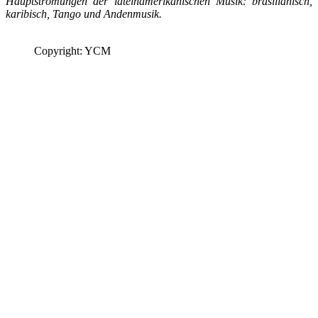
Hauptströmungen der lateinamerikanischen Musik: brasilianisch,
karibisch, Tango und Andenmusik.
Copyright: YCM