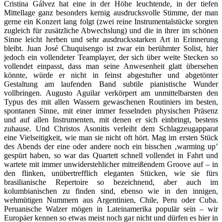
Cristina Gálvez hat eine in der Höhe leuchtende, in der tiefen
Mittellage ganz besonders kernig ausdrucksvolle Stimme, der man
gerne ein Konzert lang folgt (zwei reine Instrumentalstücke sorgten
zugleich für zusätzliche Abwechslung) und die in ihrer im schönen
Sinne leicht herben und sehr ausdrucksstarken Art in Erinnerung
bleibt. Juan José Chuquisengo ist zwar ein berühmter Solist, hier
jedoch ein vollendeter Teamplayer, der sich über weite Stecken so
vollendet einpasst, dass man seine Anwesenheit glatt übersehen
könnte, würde er nicht in feinst abgestufter und abgetönter
Gestaltung am laufenden Band subtile pianistische Wunder
vollbringen. Augusto Aguilar verkörpert am unmittelbarsten den
Typus des mit allen Wassern gewaschenen Routiniers im besten,
spontanen Sinne, mit einer immer fesselnden physischen Präsenz
und auf allen Instrumenten, mit denen er sich einbringt, bestens
zuhause. Und Christos Asonitis verleiht dem Schlagzeugapparat
eine Vielseitigkeit, wie man sie nicht oft hört. Mag im ersten Stück
des Abends der eine oder andere noch ein bisschen ‚warming up’
gespürt haben, so war das Quartett schnell vollendet in Fahrt und
wartete mit immer unwiderstehlicher mitreißendem Groove auf – in
den flinken, unübertrefflich eleganten Stücken, wie sie fürs
brasilianische Repertoire so bezeichnend, aber auch im
kolumbianischen zu finden sind, ebenso wie in den innigen,
wehmütigen Nummern aus Argentinien, Chile, Peru oder Cuba.
Peruanische Walzer mögen in Lateinamerika populär sein – wir
Europäer kennen so etwas meist noch gar nicht und dürfen es hier in