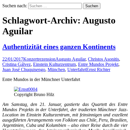
Suchen nach:
Schlagwort-Archiv: Augusto
Aguilar
Authentizität eines ganzen Kontinents
22/01/2017
Konzertrezension
Augusto Aguilar
,
Christos Asonitis
,
Cristina Gálvez
,
Einstein Kulturzentrum
,
Entre Mundos Projekt
,
Juan José Chuquisengo
,
München
,
Unterfahrt
Ernst Richter
Entre Mundos in der Münchner Unterfahrt
Copyright Bruno Hilz
Am Samstag, den 21. Januar, gastierte das Quartett des Entre
Mundos Projekts in der Unterfahrt, der tradierten Münchner Jazz-
Location im Einstein Kulturzentrum, mit feinsinnigen und exzellent
ausgeführten Arrangements von Folklore aus Chile, Peru, Brasilien,
Argentinien, Cuba und Kolumbien – also einer Reise durch die vier