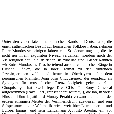
Unter den vielen lateinamerikanischen Bands in Deutschland, die
einen authentischen Bezug zur heimischen Folklore haben, nehmen
Entre Mundos seit einigen Jahren eine Sonderstellung ein, die sie
nicht nur ihrem exquisiten Niveau verdanken, sondern auch der
Vielseitigkeit der Stile, in denen sie zuhause sind. Bisher kannten
wir Entre Mundos als Trio, bestehend aus der chilenischen Sängerin
Cristina Gálvez, die in ihrer Heimat zu den führenden
Jazzsängerinnen zählt und heute in Oberbayern lebt; dem
peruanischen Pianisten Juan José Chuquisengo, der geradezu als
Synonym für musikalische Grenzenlosigkeit gelten darf –
Chuquisengo hat zwei legendäre CDs für Sony Classical
aufgenommen (Ravel und ‚Transcendent Journey’), die ihn, in vieler
Hinsicht Dinu Lipatti und Murray Perahia verwandt, als einen der
großen einsamen Meister der Verinnerlichung ausweisen, und sein
Stilspektrum in der Weltmusik reicht weit über Lateinamerika und
Europa hinaus; und sein Landsmann Augusto Aguilar, ein vor