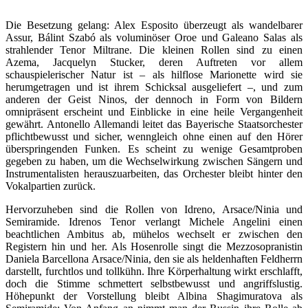
Die Besetzung gelang: Alex Esposito überzeugt als wandelbarer
Assur, Bálint Szabó als voluminöser Oroe und Galeano Salas als
strahlender Tenor Miltrane. Die kleinen Rollen sind zu einen
Azema, Jacquelyn Stucker, deren Auftreten vor allem
schauspielerischer Natur ist – als hilflose Marionette wird sie
herumgetragen und ist ihrem Schicksal ausgeliefert –, und zum
anderen der Geist Ninos, der dennoch in Form von Bildern
omnipräsent erscheint und Einblicke in eine heile Vergangenheit
gewährt. Antonello Allemandi leitet das Bayerische Staatsorchester
pflichtbewusst und sicher, wenngleich ohne einen auf den Hörer
überspringenden Funken. Es scheint zu wenige Gesamtproben
gegeben zu haben, um die Wechselwirkung zwischen Sängern und
Instrumentalisten herauszuarbeiten, das Orchester bleibt hinter den
Vokalpartien zurück.
Hervorzuheben sind die Rollen von Idreno, Arsace/Ninia und
Semiramide. Idrenos Tenor verlangt Michele Angelini einen
beachtlichen Ambitus ab, mühelos wechselt er zwischen den
Registern hin und her. Als Hosenrolle singt die Mezzosopranistin
Daniela Barcellona Arsace/Ninia, den sie als heldenhaften Feldherrn
darstellt, furchtlos und tollkühn. Ihre Körperhaltung wirkt erschlafft,
doch die Stimme schmettert selbstbewusst und angriffslustig.
Höhepunkt der Vorstellung bleibt Albina Shagimuratova als