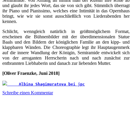
Semiramide: Von Anfang an nimmt man der Russin ihre Rolle ab
und glaubt ihr jedes Wort, das sie von sich gibt. Stimmlich überragt
ihr Piano und Pianissimo, welches eine Intimität in das Opernhaus
bringt, wie wir sie sonst ausschließlich von Liederabenden her
kennen.
Schlicht, wenngleich natürlich in größtmöglichem Format,
erscheinen die Bühnenbilder mit der überdimensionalen Statue
Baals und den Bildern der königlichen Familie an den kipp- und
klappbaren Wänden. Die Choreographie legt ihr Hauptaugenmerk
auf die innere Wandlung der Königin, Semiramide entwickelt sich
von der arroganten Herrscherin nach und nach zunächst zur
entbrannten Liebhaberin und danach zur liebenden Mutter.
[Oliver Fraenzke, Juni 2018]
     Albina Shagimuratova bei jpc
Schreibe einen Kommentar