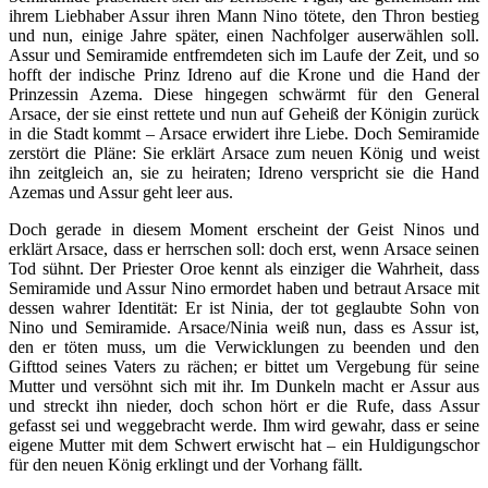
ihrem Liebhaber Assur ihren Mann Nino tötete, den Thron bestieg
und nun, einige Jahre später, einen Nachfolger auserwählen soll.
Assur und Semiramide entfremdeten sich im Laufe der Zeit, und so
hofft der indische Prinz Idreno auf die Krone und die Hand der
Prinzessin Azema. Diese hingegen schwärmt für den General
Arsace, der sie einst rettete und nun auf Geheiß der Königin zurück
in die Stadt kommt – Arsace erwidert ihre Liebe. Doch Semiramide
zerstört die Pläne: Sie erklärt Arsace zum neuen König und weist
ihn zeitgleich an, sie zu heiraten; Idreno verspricht sie die Hand
Azemas und Assur geht leer aus.
Doch gerade in diesem Moment erscheint der Geist Ninos und
erklärt Arsace, dass er herrschen soll: doch erst, wenn Arsace seinen
Tod sühnt. Der Priester Oroe kennt als einziger die Wahrheit, dass
Semiramide und Assur Nino ermordet haben und betraut Arsace mit
dessen wahrer Identität: Er ist Ninia, der tot geglaubte Sohn von
Nino und Semiramide. Arsace/Ninia weiß nun, dass es Assur ist,
den er töten muss, um die Verwicklungen zu beenden und den
Gifttod seines Vaters zu rächen; er bittet um Vergebung für seine
Mutter und versöhnt sich mit ihr. Im Dunkeln macht er Assur aus
und streckt ihn nieder, doch schon hört er die Rufe, dass Assur
gefasst sei und weggebracht werde. Ihm wird gewahr, dass er seine
eigene Mutter mit dem Schwert erwischt hat – ein Huldigungschor
für den neuen König erklingt und der Vorhang fällt.