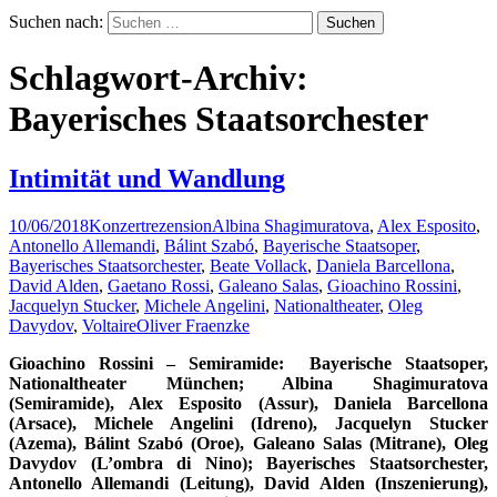
Suchen nach:
Schlagwort-Archiv:
Bayerisches Staatsorchester
Intimität und Wandlung
10/06/2018
Konzertrezension
Albina Shagimuratova
,
Alex Esposito
,
Antonello Allemandi
,
Bálint Szabó
,
Bayerische Staatsoper
,
Bayerisches Staatsorchester
,
Beate Vollack
,
Daniela Barcellona
,
David Alden
,
Gaetano Rossi
,
Galeano Salas
,
Gioachino Rossini
,
Jacquelyn Stucker
,
Michele Angelini
,
Nationaltheater
,
Oleg
Davydov
,
Voltaire
Oliver Fraenzke
Gioachino Rossini – Semiramide: Bayerische Staatsoper,
Nationaltheater München; Albina Shagimuratova
(Semiramide), Alex Esposito (Assur), Daniela Barcellona
(Arsace), Michele Angelini (Idreno), Jacquelyn Stucker
(Azema), Bálint Szabó (Oroe), Galeano Salas (Mitrane), Oleg
Davydov (L’ombra di Nino); Bayerisches Staatsorchester,
Antonello Allemandi (Leitung), David Alden (Inszenierung),