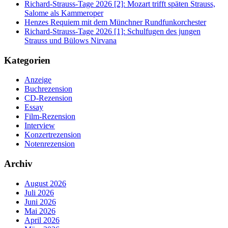
Richard-Strauss-Tage 2026 [2]: Mozart trifft späten Strauss,
Salome als Kammeroper
Henzes Requiem mit dem Münchner Rundfunkorchester
Richard-Strauss-Tage 2026 [1]: Schulfugen des jungen
Strauss und Bülows Nirvana
Kategorien
Anzeige
Buchrezension
CD-Rezension
Essay
Film-Rezension
Interview
Konzertrezension
Notenrezension
Archiv
August 2026
Juli 2026
Juni 2026
Mai 2026
April 2026