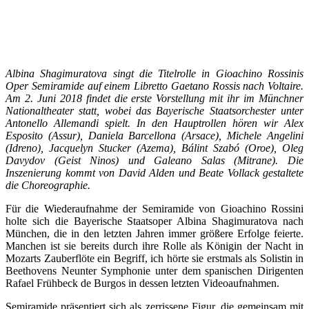
Albina Shagimuratova singt die Titelrolle in Gioachino Rossinis
Oper Semiramide auf einem Libretto Gaetano Rossis nach Voltaire.
Am 2. Juni 2018 findet die erste Vorstellung mit ihr im Münchner
Nationaltheater statt, wobei das Bayerische Staatsorchester unter
Antonello Allemandi spielt. In den Hauptrollen hören wir Alex
Esposito (Assur), Daniela Barcellona (Arsace), Michele Angelini
(Idreno), Jacquelyn Stucker (Azema), Bálint Szabó (Oroe), Oleg
Davydov (Geist Ninos) und Galeano Salas (Mitrane). Die
Inszenierung kommt von David Alden und Beate Vollack gestaltete
die Choreographie.
Für die Wiederaufnahme der Semiramide von Gioachino Rossini
holte sich die Bayerische Staatsoper Albina Shagimuratova nach
München, die in den letzten Jahren immer größere Erfolge feierte.
Manchen ist sie bereits durch ihre Rolle als Königin der Nacht in
Mozarts Zauberflöte ein Begriff, ich hörte sie erstmals als Solistin in
Beethovens Neunter Symphonie unter dem spanischen Dirigenten
Rafael Frühbeck de Burgos in dessen letzten Videoaufnahmen.
Semiramide präsentiert sich als zerrissene Figur, die gemeinsam mit