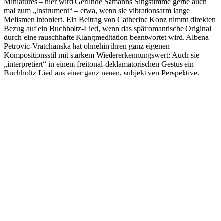
Miniatures – hier wird Gerlinde Sämanns Singstimme gerne auch
mal zum „Instrument“ – etwa, wenn sie vibrationsarm lange
Melismen intoniert. Ein Beitrag von Catherine Konz nimmt direkten
Bezug auf ein Buchholtz-Lied, wenn das spätromantische Original
durch eine rauschhafte Klangmeditation beantwortet wird. Albena
Petrovic-Vratchanska hat ohnehin ihren ganz eigenen
Kompositionsstil mit starkem Wiedererkennungswert: Auch sie
„interpretiert“ in einem freitonal-deklamatorischen Gestus ein
Buchholtz-Lied aus einer ganz neuen, subjektiven Perspektive.