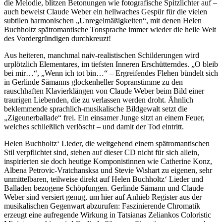
die Melodie, blitzen Betonungen wie fotografische Spitzlichter auf –
auch beweist Claude Weber ein hellwaches Gespür für die vielen
subtilen harmonischen „Unregelmäßigkeiten“, mit denen Helen
Buchholtz spätromantische Tonsprache immer wieder die heile Welt
des Vordergründigen durchkreuzt!
Aus heiteren, manchmal naiv-realistischen Schilderungen wird
urplötzlich Elementares, im tiefsten Inneren Erschütterndes. „O bleib
bei mir…“, „Wenn ich tot bin…“ – Ergreifendes Flehen bündelt sich
in Gerlinde Sämanns glockenheller Sopranstimme zu den
rauschhaften Klavierklängen von Claude Weber beim Bild einer
traurigen Liebenden, die zu verlassen werden droht. Ähnlich
beklemmende sprachlich-musikalische Bildgewalt setzt die
„Zigeunerballade“ frei. Ein einsamer Junge sitzt an einem Feuer,
welches schließlich verlöscht – und damit der Tod eintritt.
Helen Buchholtz‘ Lieder, die weitgehend einem spätromantischen
Stil verpflichtet sind, stehen auf dieser CD nicht für sich allein,
inspirierten sie doch heutige Komponistinnen wie Catherine Konz,
Albena Petrovic-Vratchansksa und Stevie Wishart zu eigenen, sehr
unmittelbaren, teilweise direkt auf Helen Buchholtz‘ Lieder und
Balladen bezogene Schöpfungen. Gerlinde Sämann und Claude
Weber sind versiert genug, um hier auf Anhieb Register aus der
musikalischen Gegenwart abzurufen: Faszinierende Chromatik
erzeugt eine aufregende Wirkung in Tatsianas Zeliankos Coloristic