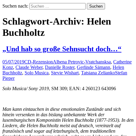
Suchen nach:
Schlagwort-Archiv: Helen
Buchholtz
„Und hab so große Sehnsucht doch…“
05/07/2019
CD-Rezension
Albena Petrovic-Vratchansksa
,
Catherine
Konz
,
Claude Weber
,
Danielle Roster
,
Gerlinde Sämann
,
Helen
Buchholtz
,
Solo Musica
,
Stevie Wishart
,
Tatsiana Zelianko
Stefan
Pieper
Solo Musica/ Sony 2019
, SM 309; EAN: 4 260123 643096
Man kann eintauchen in diese emotionalen Zustände und sich
hinein versenken in das bislang unbekannte Werk der
luxemburgischen Komponistin Helen Buchholtz (1877-1953). In den
Liedern, die Helen Buchholtz meist auf deutsch, vereinzelt auf
französisch und sogar auf letzeburgisch, dem traditionellen