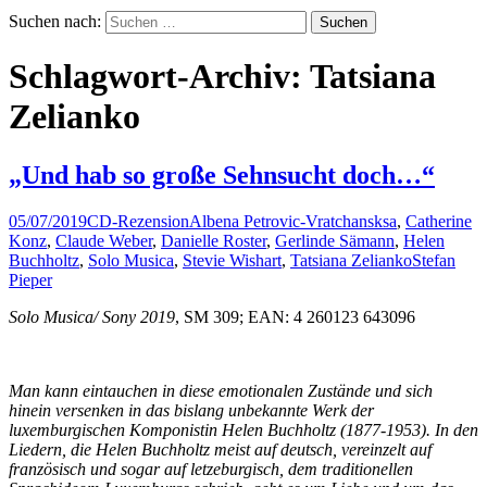
Suchen nach:
Schlagwort-Archiv: Tatsiana
Zelianko
„Und hab so große Sehnsucht doch…“
05/07/2019
CD-Rezension
Albena Petrovic-Vratchansksa
,
Catherine
Konz
,
Claude Weber
,
Danielle Roster
,
Gerlinde Sämann
,
Helen
Buchholtz
,
Solo Musica
,
Stevie Wishart
,
Tatsiana Zelianko
Stefan
Pieper
Solo Musica/ Sony 2019
, SM 309; EAN: 4 260123 643096
Man kann eintauchen in diese emotionalen Zustände und sich
hinein versenken in das bislang unbekannte Werk der
luxemburgischen Komponistin Helen Buchholtz (1877-1953). In den
Liedern, die Helen Buchholtz meist auf deutsch, vereinzelt auf
französisch und sogar auf letzeburgisch, dem traditionellen