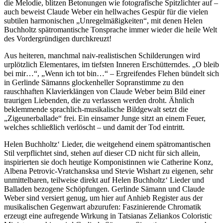
die Melodie, blitzen Betonungen wie fotografische Spitzlichter auf –
auch beweist Claude Weber ein hellwaches Gespür für die vielen
subtilen harmonischen „Unregelmäßigkeiten“, mit denen Helen
Buchholtz spätromantische Tonsprache immer wieder die heile Welt
des Vordergründigen durchkreuzt!
Aus heiteren, manchmal naiv-realistischen Schilderungen wird
urplötzlich Elementares, im tiefsten Inneren Erschütterndes. „O bleib
bei mir…“, „Wenn ich tot bin…“ – Ergreifendes Flehen bündelt sich
in Gerlinde Sämanns glockenheller Sopranstimme zu den
rauschhaften Klavierklängen von Claude Weber beim Bild einer
traurigen Liebenden, die zu verlassen werden droht. Ähnlich
beklemmende sprachlich-musikalische Bildgewalt setzt die
„Zigeunerballade“ frei. Ein einsamer Junge sitzt an einem Feuer,
welches schließlich verlöscht – und damit der Tod eintritt.
Helen Buchholtz‘ Lieder, die weitgehend einem spätromantischen
Stil verpflichtet sind, stehen auf dieser CD nicht für sich allein,
inspirierten sie doch heutige Komponistinnen wie Catherine Konz,
Albena Petrovic-Vratchansksa und Stevie Wishart zu eigenen, sehr
unmittelbaren, teilweise direkt auf Helen Buchholtz‘ Lieder und
Balladen bezogene Schöpfungen. Gerlinde Sämann und Claude
Weber sind versiert genug, um hier auf Anhieb Register aus der
musikalischen Gegenwart abzurufen: Faszinierende Chromatik
erzeugt eine aufregende Wirkung in Tatsianas Zeliankos Coloristic