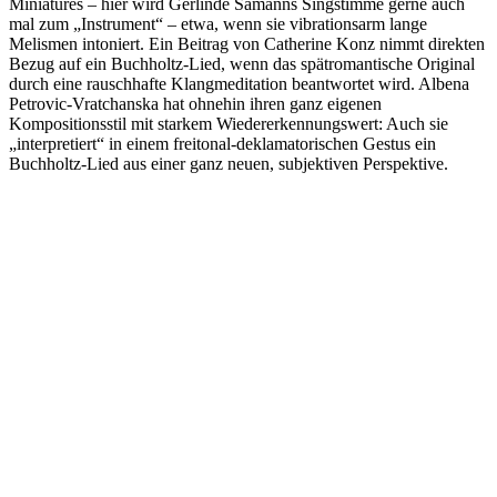
Miniatures – hier wird Gerlinde Sämanns Singstimme gerne auch
mal zum „Instrument“ – etwa, wenn sie vibrationsarm lange
Melismen intoniert. Ein Beitrag von Catherine Konz nimmt direkten
Bezug auf ein Buchholtz-Lied, wenn das spätromantische Original
durch eine rauschhafte Klangmeditation beantwortet wird. Albena
Petrovic-Vratchanska hat ohnehin ihren ganz eigenen
Kompositionsstil mit starkem Wiedererkennungswert: Auch sie
„interpretiert“ in einem freitonal-deklamatorischen Gestus ein
Buchholtz-Lied aus einer ganz neuen, subjektiven Perspektive.