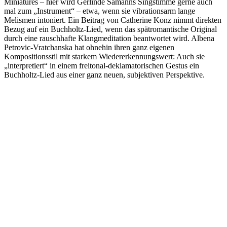
Miniatures – hier wird Gerlinde Sämanns Singstimme gerne auch
mal zum „Instrument“ – etwa, wenn sie vibrationsarm lange
Melismen intoniert. Ein Beitrag von Catherine Konz nimmt direkten
Bezug auf ein Buchholtz-Lied, wenn das spätromantische Original
durch eine rauschhafte Klangmeditation beantwortet wird. Albena
Petrovic-Vratchanska hat ohnehin ihren ganz eigenen
Kompositionsstil mit starkem Wiedererkennungswert: Auch sie
„interpretiert“ in einem freitonal-deklamatorischen Gestus ein
Buchholtz-Lied aus einer ganz neuen, subjektiven Perspektive.