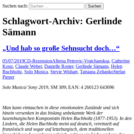
Suchen nach:
Schlagwort-Archiv: Gerlinde
Sämann
„Und hab so große Sehnsucht doch…“
05/07/2019
CD-Rezension
Albena Petrovic-Vratchansksa
,
Catherine
Konz
,
Claude Weber
,
Danielle Roster
,
Gerlinde Sämann
,
Helen
Buchholtz
,
Solo Musica
,
Stevie Wishart
,
Tatsiana Zelianko
Stefan
Pieper
Solo Musica/ Sony 2019
, SM 309; EAN: 4 260123 643096
Man kann eintauchen in diese emotionalen Zustände und sich
hinein versenken in das bislang unbekannte Werk der
luxemburgischen Komponistin Helen Buchholtz (1877-1953). In den
Liedern, die Helen Buchholtz meist auf deutsch, vereinzelt auf
französisch und sogar auf letzeburgisch, dem traditionellen