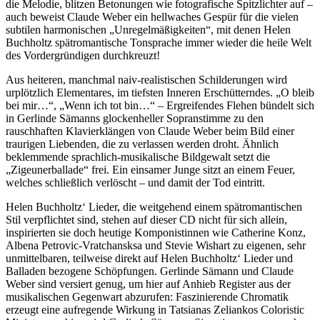
die Melodie, blitzen Betonungen wie fotografische Spitzlichter auf –
auch beweist Claude Weber ein hellwaches Gespür für die vielen
subtilen harmonischen „Unregelmäßigkeiten“, mit denen Helen
Buchholtz spätromantische Tonsprache immer wieder die heile Welt
des Vordergründigen durchkreuzt!
Aus heiteren, manchmal naiv-realistischen Schilderungen wird
urplötzlich Elementares, im tiefsten Inneren Erschütterndes. „O bleib
bei mir…“, „Wenn ich tot bin…“ – Ergreifendes Flehen bündelt sich
in Gerlinde Sämanns glockenheller Sopranstimme zu den
rauschhaften Klavierklängen von Claude Weber beim Bild einer
traurigen Liebenden, die zu verlassen werden droht. Ähnlich
beklemmende sprachlich-musikalische Bildgewalt setzt die
„Zigeunerballade“ frei. Ein einsamer Junge sitzt an einem Feuer,
welches schließlich verlöscht – und damit der Tod eintritt.
Helen Buchholtz‘ Lieder, die weitgehend einem spätromantischen
Stil verpflichtet sind, stehen auf dieser CD nicht für sich allein,
inspirierten sie doch heutige Komponistinnen wie Catherine Konz,
Albena Petrovic-Vratchansksa und Stevie Wishart zu eigenen, sehr
unmittelbaren, teilweise direkt auf Helen Buchholtz‘ Lieder und
Balladen bezogene Schöpfungen. Gerlinde Sämann und Claude
Weber sind versiert genug, um hier auf Anhieb Register aus der
musikalischen Gegenwart abzurufen: Faszinierende Chromatik
erzeugt eine aufregende Wirkung in Tatsianas Zeliankos Coloristic