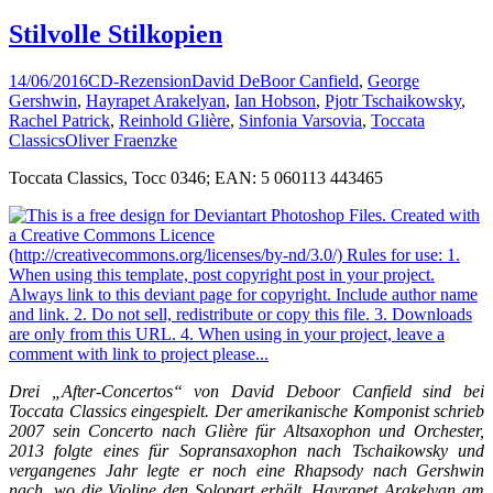
Stilvolle Stilkopien
14/06/2016
CD-Rezension
David DeBoor Canfield
,
George
Gershwin
,
Hayrapet Arakelyan
,
Ian Hobson
,
Pjotr Tschaikowsky
,
Rachel Patrick
,
Reinhold Glière
,
Sinfonia Varsovia
,
Toccata
Classics
Oliver Fraenzke
Toccata Classics, Tocc 0346; EAN: 5 060113 443465
Drei „After-Concertos“ von David Deboor Canfield sind bei
Toccata Classics eingespielt. Der amerikanische Komponist schrieb
2007 sein Concerto nach Glière für Altsaxophon und Orchester,
2013 folgte eines für Sopransaxophon nach Tschaikowsky und
vergangenes Jahr legte er noch eine Rhapsody nach Gershwin
nach, wo die Violine den Solopart erhält. Hayrapet Arakelyan am