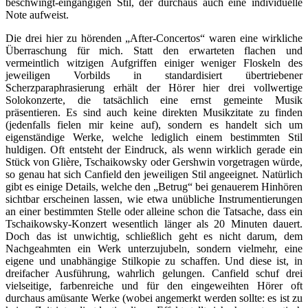
beschwingt-eingängigen Stil, der durchaus auch eine individuelle
Note aufweist.
Die drei hier zu hörenden „After-Concertos“ waren eine wirkliche
Überraschung für mich. Statt den erwarteten flachen und
vermeintlich witzigen Aufgriffen einiger weniger Floskeln des
jeweiligen Vorbilds in standardisiert übertriebener
Scherzparaphrasierung erhält der Hörer hier drei vollwertige
Solokonzerte, die tatsächlich eine ernst gemeinte Musik
präsentieren. Es sind auch keine direkten Musikzitate zu finden
(jedenfalls fielen mir keine auf), sondern es handelt sich um
eigenständige Werke, welche lediglich einem bestimmten Stil
huldigen. Oft entsteht der Eindruck, als wenn wirklich gerade ein
Stück von Glière, Tschaikowsky oder Gershwin vorgetragen würde,
so genau hat sich Canfield den jeweiligen Stil angeeignet. Natürlich
gibt es einige Details, welche den „Betrug“ bei genauerem Hinhören
sichtbar erscheinen lassen, wie etwa unübliche Instrumentierungen
an einer bestimmten Stelle oder alleine schon die Tatsache, dass ein
Tschaikowsky-Konzert wesentlich länger als 20 Minuten dauert.
Doch das ist unwichtig, schließlich geht es nicht darum, dem
Nachgeahmten ein Werk unterzujubeln, sondern vielmehr, eine
eigene und unabhängige Stilkopie zu schaffen. Und diese ist, in
dreifacher Ausführung, wahrlich gelungen. Canfield schuf drei
vielseitige, farbenreiche und für den eingeweihten Hörer oft
durchaus amüsante Werke (wobei angemerkt werden sollte: es ist zu