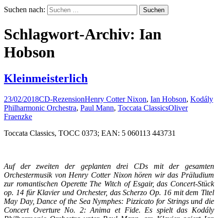
Suchen nach:
Schlagwort-Archiv: Ian
Hobson
Kleinmeisterlich
23/02/2018
CD-Rezension
Henry Cotter Nixon
,
Ian Hobson
,
Kodály
Philharmonic Orchestra
,
Paul Mann
,
Toccata Classics
Oliver
Fraenzke
Toccata Classics, TOCC 0373; EAN: 5 060113 443731
Auf der zweiten der geplanten drei CDs mit der gesamten
Orchestermusik von Henry Cotter Nixon hören wir das Präludium
zur romantischen Operette The Witch of Esgair, das Concert-Stück
op. 14 für Klavier und Orchester, das Scherzo Op. 16 mit dem Titel
May Day, Dance of the Sea Nymphes: Pizzicato for Strings und die
Concert Overture No. 2: Anima et Fide. Es spielt das Kodály