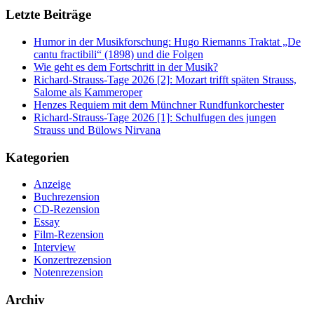
Letzte Beiträge
Humor in der Musikforschung: Hugo Riemanns Traktat „De
cantu fractibili“ (1898) und die Folgen
Wie geht es dem Fortschritt in der Musik?
Richard-Strauss-Tage 2026 [2]: Mozart trifft späten Strauss,
Salome als Kammeroper
Henzes Requiem mit dem Münchner Rundfunkorchester
Richard-Strauss-Tage 2026 [1]: Schulfugen des jungen
Strauss und Bülows Nirvana
Kategorien
Anzeige
Buchrezension
CD-Rezension
Essay
Film-Rezension
Interview
Konzertrezension
Notenrezension
Archiv