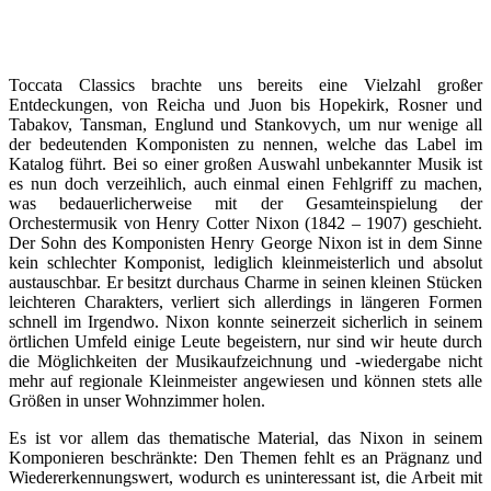
Toccata Classics brachte uns bereits eine Vielzahl großer
Entdeckungen, von Reicha und Juon bis Hopekirk, Rosner und
Tabakov, Tansman, Englund und Stankovych, um nur wenige all
der bedeutenden Komponisten zu nennen, welche das Label im
Katalog führt. Bei so einer großen Auswahl unbekannter Musik ist
es nun doch verzeihlich, auch einmal einen Fehlgriff zu machen,
was bedauerlicherweise mit der Gesamteinspielung der
Orchestermusik von Henry Cotter Nixon (1842 – 1907) geschieht.
Der Sohn des Komponisten Henry George Nixon ist in dem Sinne
kein schlechter Komponist, lediglich kleinmeisterlich und absolut
austauschbar. Er besitzt durchaus Charme in seinen kleinen Stücken
leichteren Charakters, verliert sich allerdings in längeren Formen
schnell im Irgendwo. Nixon konnte seinerzeit sicherlich in seinem
örtlichen Umfeld einige Leute begeistern, nur sind wir heute durch
die Möglichkeiten der Musikaufzeichnung und -wiedergabe nicht
mehr auf regionale Kleinmeister angewiesen und können stets alle
Größen in unser Wohnzimmer holen.
Es ist vor allem das thematische Material, das Nixon in seinem
Komponieren beschränkte: Den Themen fehlt es an Prägnanz und
Wiedererkennungswert, wodurch es uninteressant ist, die Arbeit mit