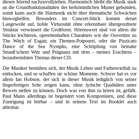
diesen hörend nachzuvollziehen. Harmonisch bleibt die Musik stark
an die Grundfunktionalitäten der herkömmlichen Muster gebunden,
somit kann auch die Harmonik nicht über thematische Schwächen
hinweghelfen. Besonders im Concert-Stück kommt derart
Langeweile auf, hohle Virtuosität ohne erkennbare übergeordnete
Struktur verwässert die Großform. Hörenswert sind vor allem die
Stücke leichteren, operettenhaften Charakters wie die Ouvertüre zu
The Witch of Esgair, ein Themen-Potpourri, oder die Pizzicato
Dance of the Sea Nymphs, eine Schöpfung von beinahe
Strauß’schem Witz und Prägnanz mit dem – meines Erachtens –
bezauberndsten Themas dieser CD.
Die Musiker bemühen sich, der Musik Leben und Farbenvielfalt zu
entlocken, und so schaffen sie schöne Momente. Schwer hat es vor
allem Ian Hobson, der sich in dieser Musik lediglich von seiner
fingerfertigen Seite zeigen kann, ohne lyrische Qualitäten unter
Beweis stellen zu können. Doch was von ihm zu hören ist, gefällt.
Paul Mann allerdings ist begeistert vom Komponisten, und diese
Zuneigung ist hörbar – und in seinem Text im Booklet auch
ablesbar.