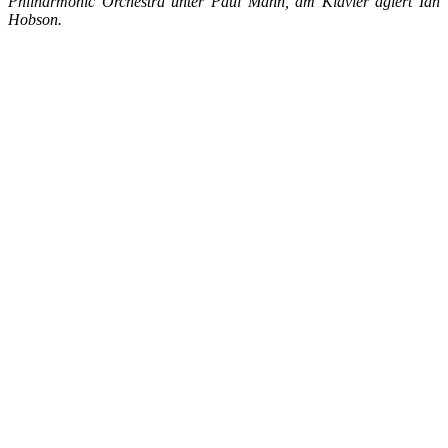
Philharmonic Orchestra unter Paul Mann, am Klavier agiert Ian
Hobson.