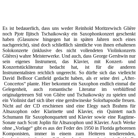
Es ist bedauerlich, dass uns weder Reinhold Moritzewisch Glière
noch Pjotr Iljitsch Tschaikowsky ein Saxophonkonzert geschenkt
haben (Glasunow hingegen hat in späten Jahren noch eines
nachgereicht), sind doch schließlich sämtliche von ihnen erhaltenen
Solokonzerte (inklusive des nicht vollendeten Violinkonzerts
Glières) wahre Meisterwerke. Und auch, dass George Gershwin nur
sein eigenes Instrument, das Klavier, mit Konzert- und
Konzertstückliteratur bedacht hat, ist für die anderen
Instrumentalisten reichlich ungerecht. So dürfte sich das vielleicht
David BeBoor Canfield gedacht haben, als er seine drei „After-
Concertos“ plante. Hier bekommt ein Saxophon endlich einmal die
Gelegenheit, auch romantische Literatur im verblüffend
originalgetreuen Stil von Glière und Tschaikowsky zu spielen und
ein Violinist darf sich über eine gershwineske Solorhapsodie freuen.
Nicht auf der CD erschienen sind eine Elegy nach Brahms für
Altsaxophon oder Klarinette und Klavier, ein Quintett nach
Schumann für Saxophonquartett und Klavier sowie eine Ragtime-
Sonate nach Scott Joplin für Altsaxophon und Klavier. Auch Werke
ohne „Vorlage“ gibt es aus der Feder des 1950 in Florida geborenen
Komponisten, immer in einem zum Heiteren tendierenden,