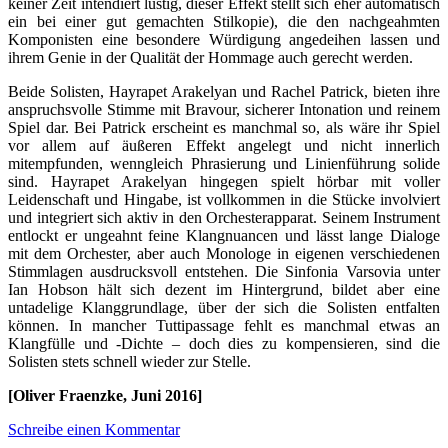
keiner Zeit intendiert lustig, dieser Effekt stellt sich eher automatisch
ein bei einer gut gemachten Stilkopie), die den nachgeahmten
Komponisten eine besondere Würdigung angedeihen lassen und
ihrem Genie in der Qualität der Hommage auch gerecht werden.
Beide Solisten, Hayrapet Arakelyan und Rachel Patrick, bieten ihre
anspruchsvolle Stimme mit Bravour, sicherer Intonation und reinem
Spiel dar. Bei Patrick erscheint es manchmal so, als wäre ihr Spiel
vor allem auf äußeren Effekt angelegt und nicht innerlich
mitempfunden, wenngleich Phrasierung und Linienführung solide
sind. Hayrapet Arakelyan hingegen spielt hörbar mit voller
Leidenschaft und Hingabe, ist vollkommen in die Stücke involviert
und integriert sich aktiv in den Orchesterapparat. Seinem Instrument
entlockt er ungeahnt feine Klangnuancen und lässt lange Dialoge
mit dem Orchester, aber auch Monologe in eigenen verschiedenen
Stimmlagen ausdrucksvoll entstehen. Die Sinfonia Varsovia unter
Ian Hobson hält sich dezent im Hintergrund, bildet aber eine
untadelige Klanggrundlage, über der sich die Solisten entfalten
können. In mancher Tuttipassage fehlt es manchmal etwas an
Klangfülle und -Dichte – doch dies zu kompensieren, sind die
Solisten stets schnell wieder zur Stelle.
[Oliver Fraenzke, Juni 2016]
Schreibe einen Kommentar