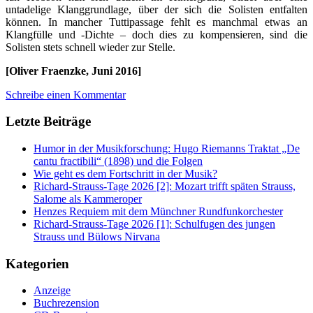
untadelige Klanggrundlage, über der sich die Solisten entfalten
können. In mancher Tuttipassage fehlt es manchmal etwas an
Klangfülle und -Dichte – doch dies zu kompensieren, sind die
Solisten stets schnell wieder zur Stelle.
[Oliver Fraenzke, Juni 2016]
Schreibe einen Kommentar
Letzte Beiträge
Humor in der Musikforschung: Hugo Riemanns Traktat „De
cantu fractibili“ (1898) und die Folgen
Wie geht es dem Fortschritt in der Musik?
Richard-Strauss-Tage 2026 [2]: Mozart trifft späten Strauss,
Salome als Kammeroper
Henzes Requiem mit dem Münchner Rundfunkorchester
Richard-Strauss-Tage 2026 [1]: Schulfugen des jungen
Strauss und Bülows Nirvana
Kategorien
Anzeige
Buchrezension