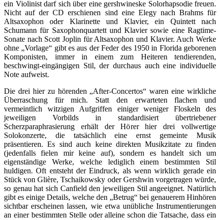
ein Violinist darf sich über eine gershwineske Solorhapsodie freuen.
Nicht auf der CD erschienen sind eine Elegy nach Brahms für
Altsaxophon oder Klarinette und Klavier, ein Quintett nach
Schumann für Saxophonquartett und Klavier sowie eine Ragtime-
Sonate nach Scott Joplin für Altsaxophon und Klavier. Auch Werke
ohne „Vorlage“ gibt es aus der Feder des 1950 in Florida geborenen
Komponisten, immer in einem zum Heiteren tendierenden,
beschwingt-eingängigen Stil, der durchaus auch eine individuelle
Note aufweist.
Die drei hier zu hörenden „After-Concertos“ waren eine wirkliche
Überraschung für mich. Statt den erwarteten flachen und
vermeintlich witzigen Aufgriffen einiger weniger Floskeln des
jeweiligen Vorbilds in standardisiert übertriebener
Scherzparaphrasierung erhält der Hörer hier drei vollwertige
Solokonzerte, die tatsächlich eine ernst gemeinte Musik
präsentieren. Es sind auch keine direkten Musikzitate zu finden
(jedenfalls fielen mir keine auf), sondern es handelt sich um
eigenständige Werke, welche lediglich einem bestimmten Stil
huldigen. Oft entsteht der Eindruck, als wenn wirklich gerade ein
Stück von Glière, Tschaikowsky oder Gershwin vorgetragen würde,
so genau hat sich Canfield den jeweiligen Stil angeeignet. Natürlich
gibt es einige Details, welche den „Betrug“ bei genauerem Hinhören
sichtbar erscheinen lassen, wie etwa unübliche Instrumentierungen
an einer bestimmten Stelle oder alleine schon die Tatsache, dass ein