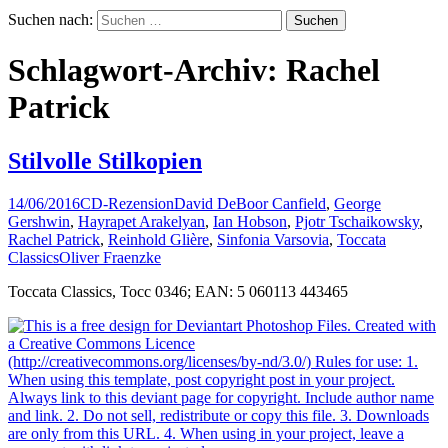
Suchen nach:
Schlagwort-Archiv: Rachel
Patrick
Stilvolle Stilkopien
14/06/2016
CD-Rezension
David DeBoor Canfield
,
George
Gershwin
,
Hayrapet Arakelyan
,
Ian Hobson
,
Pjotr Tschaikowsky
,
Rachel Patrick
,
Reinhold Glière
,
Sinfonia Varsovia
,
Toccata
Classics
Oliver Fraenzke
Toccata Classics, Tocc 0346; EAN: 5 060113 443465