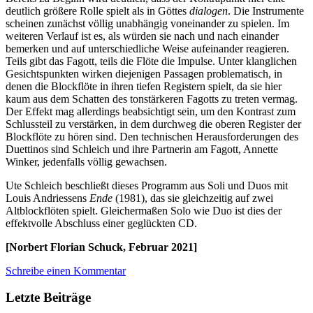
deutlich größere Rolle spielt als in Göttes
dialogen
. Die Instrumente
scheinen zunächst völlig unabhängig voneinander zu spielen. Im
weiteren Verlauf ist es, als würden sie nach und nach einander
bemerken und auf unterschiedliche Weise aufeinander reagieren.
Teils gibt das Fagott, teils die Flöte die Impulse. Unter klanglichen
Gesichtspunkten wirken diejenigen Passagen problematisch, in
denen die Blockflöte in ihren tiefen Registern spielt, da sie hier
kaum aus dem Schatten des tonstärkeren Fagotts zu treten vermag.
Der Effekt mag allerdings beabsichtigt sein, um den Kontrast zum
Schlussteil zu verstärken, in dem durchweg die oberen Register der
Blockflöte zu hören sind. Den technischen Herausforderungen des
Duettinos sind Schleich und ihre Partnerin am Fagott, Annette
Winker, jedenfalls völlig gewachsen.
Ute Schleich beschließt dieses Programm aus Soli und Duos mit
Louis Andriessens
Ende
(1981), das sie gleichzeitig auf zwei
Altblockflöten spielt. Gleichermaßen Solo wie Duo ist dies der
effektvolle Abschluss einer geglückten CD.
[Norbert Florian Schuck, Februar 2021]
Schreibe einen Kommentar
Letzte Beiträge