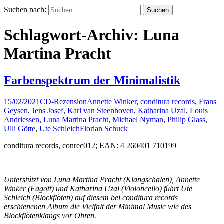
Suchen nach:
Schlagwort-Archiv: Luna
Martina Pracht
Farbenspektrum der Minimalistik
15/02/2021
CD-Rezension
Annette Winker
,
conditura records
,
Frans
Geysen
,
Jens Josef
,
Karl van Steenhoven
,
Katharina Uzal
,
Louis
Andriessen
,
Luna Martina Pracht
,
Michael Nyman
,
Philip Glass
,
Ulli Götte
,
Ute Schleich
Florian Schuck
conditura records, conrec012; EAN: 4 260401 710199
Unterstützt von Luna Martina Pracht (Klangschalen), Annette
Winker (Fagott) und Katharina Uzal (Violoncello) führt Ute
Schleich (Blockflöten) auf diesem bei conditura records
erschienenen Album die Vielfalt der Minimal Music wie des
Blockflötenklangs vor Ohren.