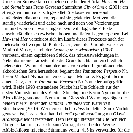
Unter den Solowerken erscheinen die beiden Stücke
Hin- und Her
und
Signale
aus Frans Geysens Sammlung
City of Smile
(2001) am
strengsten minimalistisch gestaltet. Sie basieren beide auf
einfachsten diatonischen, regelmäßig getakteten Motiven, die
ständig wiederholt und dabei nach und nach von Verzierungen
umrankt werden – was einige reizvolle dialogische Effekte
einschließt, die sich zwischen hohen und tiefen Lagen ergeben. Bei
Hin- und Her
verschiebt sich im Laufe dieses Prozesses auch der
metrische Schwerpunkt. Philip Glass, einer der Gründerväter der
Minimal Music, ist mit der
Arabesque in Memoriam
(1988)
vertreten, einem kapriziösen Stück, das mit Ausweichungen in
Nebenharmonien arbeitet, die die Grundtonalität unterschiedlich
beleuchten. Während man hier aus den raschen Figurationen einen
akkordischen Satz heraushört, beginnt das
Yamamoto Perpetuo
Nr.
1 von Michael Nyman mit einer langen Monodie. Es geht über in
einen Tanz, der im
Yamamoto Perpetuo
Nr. 3 wieder aufgegriffen
wird. Beide 1993 entstandene Stücke hat Ute Schleich aus der
ersten Violinstimme des Vierten Streichquartetts von Nyman für die
Blockflöte gewonnen. Nyman und Glass sind Widmungsträger der
beiden hier zu hörenden
Minimal-Preludes
von Karel van
Steenhoven (2010). Wer dem schlicht
Glass
betitelten Stück Vorbild
gewesen ist, lässt sich anhand einer Gegenüberstellung mit Glass‘
Arabesque
leicht feststellen. Den Bezug unterstreicht Ute Schleich
übrigens dadurch, dass sie zum Vortrag dieser beiden Werke
Altblockflöten mit einer Stimmung von a=415 hz verwendet, für die