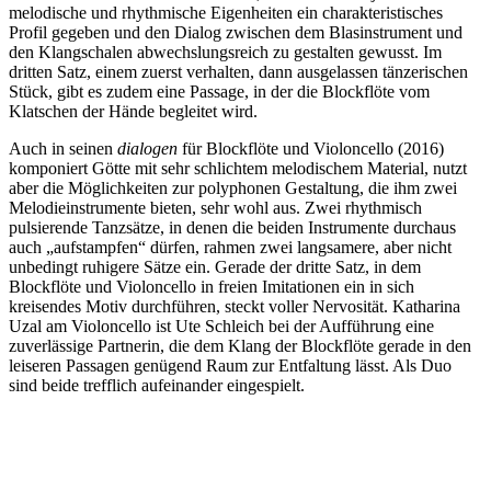
melodische und rhythmische Eigenheiten ein charakteristisches
Profil gegeben und den Dialog zwischen dem Blasinstrument und
den Klangschalen abwechslungsreich zu gestalten gewusst. Im
dritten Satz, einem zuerst verhalten, dann ausgelassen tänzerischen
Stück, gibt es zudem eine Passage, in der die Blockflöte vom
Klatschen der Hände begleitet wird.
Auch in seinen
dialogen
für Blockflöte und Violoncello (2016)
komponiert Götte mit sehr schlichtem melodischem Material, nutzt
aber die Möglichkeiten zur polyphonen Gestaltung, die ihm zwei
Melodieinstrumente bieten, sehr wohl aus. Zwei rhythmisch
pulsierende Tanzsätze, in denen die beiden Instrumente durchaus
auch „aufstampfen“ dürfen, rahmen zwei langsamere, aber nicht
unbedingt ruhigere Sätze ein. Gerade der dritte Satz, in dem
Blockflöte und Violoncello in freien Imitationen ein in sich
kreisendes Motiv durchführen, steckt voller Nervosität. Katharina
Uzal am Violoncello ist Ute Schleich bei der Aufführung eine
zuverlässige Partnerin, die dem Klang der Blockflöte gerade in den
leiseren Passagen genügend Raum zur Entfaltung lässt. Als Duo
sind beide trefflich aufeinander eingespielt.