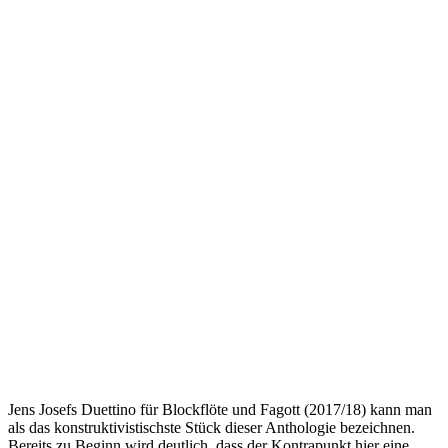
Jens Josefs Duettino für Blockflöte und Fagott (2017/18) kann man
als das konstruktivistischste Stück dieser Anthologie bezeichnen.
Bereits zu Beginn wird deutlich, dass der Kontrapunkt hier eine