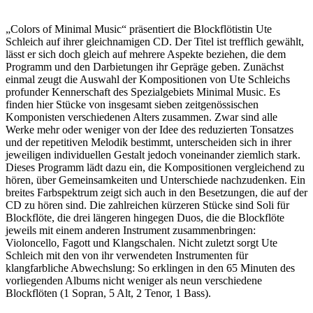
„Colors of Minimal Music“ präsentiert die Blockflötistin Ute
Schleich auf ihrer gleichnamigen CD. Der Titel ist trefflich gewählt,
lässt er sich doch gleich auf mehrere Aspekte beziehen, die dem
Programm und den Darbietungen ihr Gepräge geben. Zunächst
einmal zeugt die Auswahl der Kompositionen von Ute Schleichs
profunder Kennerschaft des Spezialgebiets Minimal Music. Es
finden hier Stücke von insgesamt sieben zeitgenössischen
Komponisten verschiedenen Alters zusammen. Zwar sind alle
Werke mehr oder weniger von der Idee des reduzierten Tonsatzes
und der repetitiven Melodik bestimmt, unterscheiden sich in ihrer
jeweiligen individuellen Gestalt jedoch voneinander ziemlich stark.
Dieses Programm lädt dazu ein, die Kompositionen vergleichend zu
hören, über Gemeinsamkeiten und Unterschiede nachzudenken. Ein
breites Farbspektrum zeigt sich auch in den Besetzungen, die auf der
CD zu hören sind. Die zahlreichen kürzeren Stücke sind Soli für
Blockflöte, die drei längeren hingegen Duos, die die Blockflöte
jeweils mit einem anderen Instrument zusammenbringen:
Violoncello, Fagott und Klangschalen. Nicht zuletzt sorgt Ute
Schleich mit den von ihr verwendeten Instrumenten für
klangfarbliche Abwechslung: So erklingen in den 65 Minuten des
vorliegenden Albums nicht weniger als neun verschiedene
Blockflöten (1 Sopran, 5 Alt, 2 Tenor, 1 Bass).