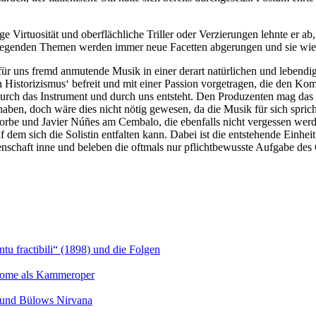
e Virtuosität und oberflächliche Triller oder Verzierungen lehnte er ab
deliegenden Themen werden immer neue Facetten abgerungen und sie wie
 für uns fremd anmutende Musik in einer derart natürlichen und lebendi
Historizismus‘ befreit und mit einer Passion vorgetragen, die den Komp
rch das Instrument und durch uns entsteht. Den Produzenten mag das au
haben, doch wäre dies nicht nötig gewesen, da die Musik für sich sprich
rbe und Javier Núñes am Cembalo, die ebenfalls nicht vergessen werden
 dem sich die Solistin entfalten kann. Dabei ist die entstehende Einhe
enschaft inne und beleben die oftmals nur pflichtbewusste Aufgabe de
u fractibili“ (1898) und die Folgen
Salome als Kammeroper
s und Bülows Nirvana