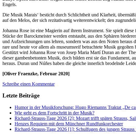
Engels.
Die Musik Marais‘ besticht durch Schlichtheit und Klarheit, übermäßig
auf den Melos, der sich rezitativartig weiterentwickelt; den zugrun
Johanna Rose ist eine Magierin auf ihrem Instrument. Sie spielt diese
Stücke der Barockmeister werden entstaubt, aus den Sphären biederen 
und Aufzeichnungen uns lehren, sondern was aus den Noten heraus du
rare und heute vor allem als museumsreif betrachtete Musik gegolten 
Gestützt wird Johanna Rose von Josep Maria Martí Duran an der Theo
dieser gambenbetonten Musik, doch bilden erst sie das Fundament, auf
heraus. Duran und Núñes haben die gleiche innerlich brodelnde Leid
[Oliver Fraenzke, Februar 2020]
Schreibe einen Kommentar
Letzte Beiträge
Humor in der Musikforschung: Hugo Riemanns Traktat „De cant
Wie geht es dem Fortschritt in der Musik?
Richard-Strauss-Tage 2026 [2]: Mozart trifft späten Strauss, 
Henzes Requiem mit dem Münchner Rundfunkorchester
Richard-Strauss-Tage 2026 [1]: Schulfugen des jungen Straus