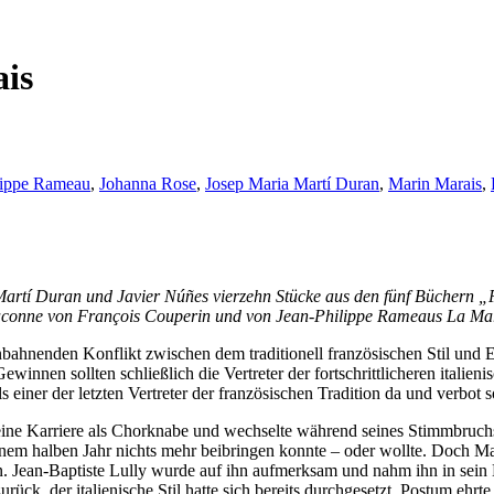
is
lippe Rameau
,
Johanna Rose
,
Josep Maria Martí Duran
,
Marin Marais
,
artí Duran und Javier Núñes vierzehn Stücke aus den fünf Büchern „P
 Chaconne von François Couperin und von Jean-Philippe Rameaus La Ma
nbahnenden Konflikt zwischen dem traditionell französischen Stil und Ei
winnen sollten schließlich die Vertreter der fortschrittlicheren italien
 einer der letzten Vertreter der französischen Tradition da und verbot 
ine Karriere als Chorknabe und wechselte während seines Stimmbruch
inem halben Jahr nichts mehr beibringen konnte – oder wollte. Doch Mar
lten. Jean-Baptiste Lully wurde auf ihn aufmerksam und nahm ihn in se
ck, der italienische Stil hatte sich bereits durchgesetzt. Postum ehrte