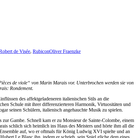
Robert de Visée
,
Rubicon
Oliver Fraenzke
ièces de viole“ von Marin Marais vor. Unterbrochen werden sie von
rais: Rondement.
nflüssen des affektgeladeneren italienischen Stils an die
ischen Schule mit ihrer differenzierteren Harmonik, Virtuositäten und
sogar seinen Schülern, italienisch angehauchte Musik zu spielen.
s zur Gambe. Schnell kam er zu Monsieur de Sainte-Colombe, einem
ais schlich sich heimlich ins Haus des Meisters und hörte ihm all die
in Ensemble auf, wo er oftmals für König Ludwig XVI spielte und an
 Hubert Le Blanc ihn, indem er schrieb, sein Spiel gliche dem eines