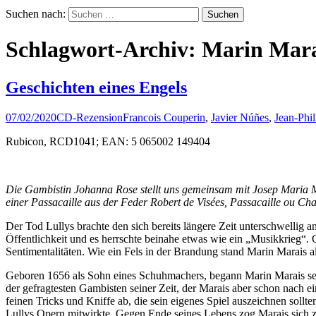
Suchen nach:
Schlagwort-Archiv: Marin Mara
Geschichten eines Engels
07/02/2020
CD-Rezension
Francois Couperin
,
Javier Núñes
,
Jean-Phi
Rubicon, RCD1041; EAN: 5 065002 149404
Die Gambistin Johanna Rose stellt uns gemeinsam mit Josep Maria M
einer Passacaille aus der Feder Robert de Visées, Passacaille ou
Der Tod Lullys brachte den sich bereits längere Zeit unterschwellig a
Öffentlichkeit und es herrschte beinahe etwas wie ein „Musikkrieg“. Ge
Sentimentalitäten. Wie ein Fels in der Brandung stand Marin Marais als
Geboren 1656 als Sohn eines Schuhmachers, begann Marin Marais se
der gefragtesten Gambisten seiner Zeit, der Marais aber schon nach e
feinen Tricks und Kniffe ab, die sein eigenes Spiel auszeichnen sol
Lullys Opern mitwirkte. Gegen Ende seines Lebens zog Marais sich zurü