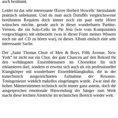
auch bestimmt.
Leider ist das sehr interessante Œuvre Herbert Howells‘ hierzulande
praktisch unbekannt. Und da man auch Duruflés vergleichsweise
berühmtem Requiem doch immer noch ein paar mehr Hörer
wünschen möchte, gerade auch in dieser wunderbaren Partitur-
Version, die ein Solo-Cello im Pie Jesu (wie vom Komponisten
vorgeschlagen) mit einbezieht (was in dieser Form meines Wissens
noch nie auf CD zu hören war), ist dieses Album einfach eine sehr
interessante Sache.
Der „Saint Thomas Choir of Men & Boys, Fifth Avenue, New
York“ ist nicht nur ein Chor, der gute Chancen auf den Rekord für
den weltlängsten Ensemblenamen im Chorsektor für sich
reklamieren darf, sondern er erweist sich auch als ein professioneller
Klangkörper mit wunderbarer Ensembleklangkultur, die in der
tontechnisch ausgezeichneten Aufnahme der Resonus-
Toningenieure wirklich makellos eingefangen wurde. Zwar sind die
hohen Männerstimmen technisch nicht immer ganz astrein, doch die
ausgesprochen emotionale Hinwendung der Sänger zum Werk
macht diese leichten Abstriche im technischen Bereich wieder wett.