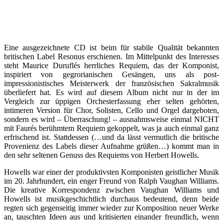
Eine ausgezeichnete CD ist beim für stabile Qualität bekannten
britischen Label Resonus erschienen. Im Mittelpunkt des Interesses
steht Maurice Duruflés herrliches Requiem, das der Komponist,
inspiriert von gegrorianischen Gesängen, uns als post-
impressionistisches Meisterwerk der französischen Sakralmusik
überliefert hat. Es wird auf diesem Album nicht nur in der im
Vergleich zur üppigen Orchesterfassung eher selten gehörten,
intimeren Version für Chor, Solisten, Cello und Orgel dargeboten,
sondern es wird – Überraschung! – ausnahmsweise einmal NICHT
mit Faurés berühmtem Requiem gekoppelt, was ja auch einmal ganz
erfrischend ist. Stattdessen (…und da lässt vermutlich die britische
Provenienz des Labels dieser Aufnahme grüßen…) kommt man in
den sehr seltenen Genuss des Requiems von Herbert Howells.
Howells war einer der produktivsten Komponisten geistlicher Musik
im 20. Jahrhundert, ein enger Freund von Ralph Vaughan Williams.
Die kreative Korrespondenz zwischen Vaughan Williams und
Howells ist musikgeschichtlich durchaus bedeutend, denn beide
regten sich gegenseitig immer wieder zur Komposition neuer Werke
an, tauschten Ideen aus und kritisierten einander freundlich, wenn