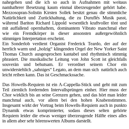
nahegehen und die ich so auch in Aufnahmen mit weitaus
namhafterer Besetzung kaum einmal überzeugender gehört habe.
Mezzosopran-Solistin Kirsten Sollek besitzt genau die stimmliche
Natürlichkeit und Zurückhaltung, die zu Duruflés Musik passt,
während Bariton Richard Lippold wesentlich kraftvoller tönt und
mit auffallend opernhaftem, dominantem Vibrato manchmal eher
wie ein Fremdkörper in dieser ansonsten außergewöhnlich
stimmigen Interpretation erscheint.
Ein Sonderlob verdient Organist Frederick Teardo, der auf der
herrlich warm und „holzig“ klingenden Orgel der New Yorker Saint
Thomas Church ausgesprochen kantabel und rhythmisch stimmig
phrasiert. Die musikalische Leitung von John Scott ist gleichfalls
souverän und behutsam. Er verordnet seinem Chor ein
unwiderstehlich „sahniges“ Legato, an dem man sich natürlich auch
leicht reiben kann. Das ist Geschmackssache.
Das Howells-Requiem ist ein A-Cappella-Stück und geht mit zum
Teil ziemlich fordernden Intervallsprüngen einher. Hier muss der
Chor wirklich bis an seine Grenzen gehen, und das hört man leider
manchmal auch, vor allem bei den hohen Knabenstimmen.
Insgesamt wirkt der Vortrag beim Howells-Requiem auch in punkto
Dynamik etwas komprimierter, sodass dieses selten gehörte
Requiem leider die etwas weniger überzeugende Hälfte eines alles
in allem aber sehr hörenswerten Albums darstellt.