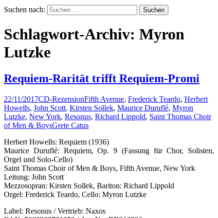
Suchen nach:
Schlagwort-Archiv: Myron
Lutzke
Requiem-Rarität trifft Requiem-Promi
22/11/2017
CD-Rezension
Fifth Avenue
,
Frederick Teardo
,
Herbert
Howells
,
John Scott
,
Kirsten Sollek
,
Maurice Duruflé
,
Myron
Lutzke
,
New York
,
Resonus
,
Richard Lippold
,
Saint Thomas Choir
of Men & Boys
Grete Catus
Herbert Howells: Requiem (1936)
Maurice Duruflé: Requiem, Op. 9 (Fassung für Chor, Solisten,
Orgel und Solo-Cello)
Saint Thomas Choir of Men & Boys, Fifth Avenue, New York
Leitung: John Scott
Mezzosopran: Kirsten Sollek, Bariton: Richard Lippold
Orgel: Frederick Teardo, Cello: Myron Lutzke
Label: Resonus / Vertrieb: Naxos