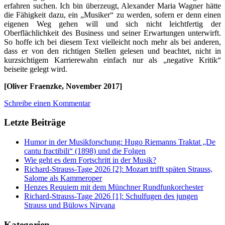
erfahren suchen. Ich bin überzeugt, Alexander Maria Wagner hätte
die Fähigkeit dazu, ein „Musiker“ zu werden, sofern er denn einen
eigenen Weg gehen will und sich nicht leichtfertig der
Oberflächlichkeit des Business und seiner Erwartungen unterwirft.
So hoffe ich bei diesem Text vielleicht noch mehr als bei anderen,
dass er von den richtigen Stellen gelesen und beachtet, nicht in
kurzsichtigem Karrierewahn einfach nur als „negative Kritik“
beiseite gelegt wird.
[Oliver Fraenzke, November 2017]
Schreibe einen Kommentar
Letzte Beiträge
Humor in der Musikforschung: Hugo Riemanns Traktat „De
cantu fractibili“ (1898) und die Folgen
Wie geht es dem Fortschritt in der Musik?
Richard-Strauss-Tage 2026 [2]: Mozart trifft späten Strauss,
Salome als Kammeroper
Henzes Requiem mit dem Münchner Rundfunkorchester
Richard-Strauss-Tage 2026 [1]: Schulfugen des jungen
Strauss und Bülows Nirvana
Kategorien