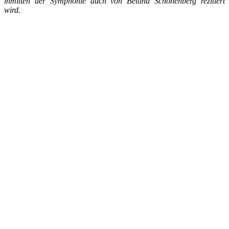
inmitten der Symphonie auch von Bettina Schönenberg rezitiert
wird.