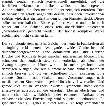
erspürt, sondern einfach konventionell ausgeführt; und die
herrlichen Harmonien bleiben ziellos aneinandergereihte
Akkordgebilde, die eben mehrere Finger zeitgleich erfordern. Dies
ist bedauerlich gerade angesichts dessen, dass doch unverkennbar
spürbar wird, dass ein Talent in dem jungen Pianisten steckt. Dieses
sollte auf musikalischer Ebene gefördert werden und nicht noch
weiter auf die Schiene eines rein oberflächlich agierenden
„Notenfressers“ gebracht werden, der höchst komplexe Werke
spielen, aber nicht verstehen kann.
Die Symphonie steht ganz im Zeichen der heute in Fachkreisen als
alleingültig reklamierten Avantgarde, wilde Geräusche und
durcheinandergeworfene Töne dominieren das Bild. Harsche
Brüche und Kontraste legen manchen interessanten Moment frei,
schneiden sich zugleich stets vom vorherigen ab. Doch der
Avantgarde-gewohnte Hörer wird nicht mehr geschockt von
derartigen Klängen, die seit nunmehr beinahe hundert Jahren in
ähnlich brüsker und oft viel schrofferer Form existieren. Eine
erneute Suche nach Struktur und Zusammenhang, nach
musikalischem Sinn, wäre in jeder Hinsicht viel wertvoller. Und
gerade dies ist in Wagners Zweiter Symphonie nicht einmal
ansatzweise aufzuspüren, die einzelnen Ebenen überlagern und
unterbrechen sich willkürlich, jeder eventuelle Aufbau einer
vielversprechenden Entwicklung wird sogleich unterbrochen. Es
gibt auch wenig Eigenes in dieser Musik, sie folgt vorhandenen