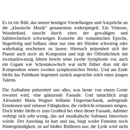
Es ist ein Bild, das unsere heutigen Vorstellungen und Ansprüche an
die „klassische Musik“ genauestens widerspiegelt. Ein Virtuose,
Wunderkind, rauscht durch eines der gewaltigen und
halsbrecherisch schwierigen Konzerte der romantischen Epoche,
fingerfertig und brillant, ohne nur eine der Hürden schwierig oder
widerhakig erscheinen zu lassen. Hiernach präsentiert sich der
Pianist auch noch als Komponist und legt der Öffentlichkeit mit
zweiundzwanzig Jahren bereits seine zweite Symphonie vor, auch
ein Gigant wie Schostakowitsch war nicht früher dran mit der
Komposition seines zweiten symphonischen Werks. Und am Ende
bleibt das Publikum begeistert zurück angesichts solch eines jungen
Talents.
Die Aufnahme präsentiert uns alles, was heute von einem Genie
erwartet wird, eine glänzende Fassade. Und tatsächlich zeigt
Alexander Maria Wagner brillante Fingermechanik, aufregende
Emotionen und virtuose Fähigkeiten, die vielleicht erstaunen mögen.
Doch leider bleibt es zum Großteil bei eben dieser Fassade, dahinter
verbirgt sich sehr wenig, das auf musikalische Substanz hinweisen
würde. Der Anschlag ist hart und rau, birgt weder Feinsinn noch
Hintergründigkeit, ist auf bloßes Brillieren aus; die Lyrik wird nicht