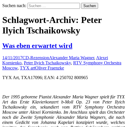
Suchen nach:
Schlagwort-Archiv: Peter
Ilyich Tschaikowsky
Was eben erwartet wird
14/11/2017
CD-Rezension
Alexander Maria Wagner
,
Alexei
Kornienko
,
Peter Ilyich Tschaikowsky
,
RTV Symphony Orchestra
Moscow
,
TYX art
Oliver Fraenzke
TYX Art, TXA17096; EAN: 4 250702 800965
Der 1995 geborene Pianist Alexander Maria Wagner spielt für TYX
Art das Erste Klavierkonzert b-Moll Op. 23 von Peter Ilyich
Tschaikowsky ein, sekundiert vom RTV Symphony Orchestra
Moscow unter Alexei Kornienko. Im Anschluss spielt das Orchester
noch die Zweite Symphonie Alexander Maria Wagners, die nach
einem Gedicht von Johanna Kapelari konzipiert wurde, welches