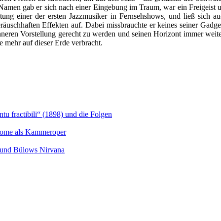
men gab er sich nach einer Eingebung im Traum, war ein Freigeist und v
Haltung einer der ersten Jazzmusiker in Fernsehshows, und ließ sich a
äuschhaften Effekten auf. Dabei missbrauchte er keines seiner Gadget
er inneren Vorstellung gerecht zu werden und seinen Horizont immer wei
e mehr auf dieser Erde verbracht.
u fractibili“ (1898) und die Folgen
Salome als Kammeroper
s und Bülows Nirvana