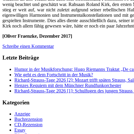
wenig beachtet und geschätzt war. Rahsaan Roland Kirk, den ersten Na
stieg er weit auf, war nicht zuletzt aufgrund seiner rebellischen 
eigenwilligen Harmonien und Instrumentalkonstellationen und mit ger
gespielten Instrumente. Dies alles diente ausschließlich dazu, sein
Kirk noch allem fähig gewesen wäre, hätte er noch ein paar Jahrzehnt
[Oliver Fraenzke, Dezember 2017]
Schreibe einen Kommentar
Letzte Beiträge
Humor in der Musikforschung: Hugo Riemanns Traktat „De cant
Wie geht es dem Fortschritt in der Musik?
Richard-Strauss-Tage 2026 [2]: Mozart trifft späten Strauss, 
Henzes Requiem mit dem Münchner Rundfunkorchester
Richard-Strauss-Tage 2026 [1]: Schulfugen des jungen Straus
Kategorien
Anzeige
Buchrezension
CD-Rezension
Essay