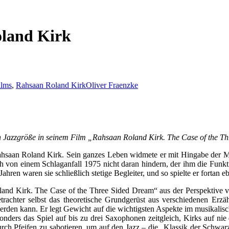
oland Kirk
lms
,
Rahsaan Roland Kirk
Oliver Fraenzke
 Jazzgröße in seinem Film „Rahsaan Roland Kirk. The Case of the T
: Rahsaan Roland Kirk. Sein ganzes Leben widmete er mit Hingabe der 
uch von einem Schlaganfall 1975 nicht daran hindern, der ihm die Funkt
hren waren sie schließlich stetige Begleiter, und so spielte er fortan 
and Kirk. The Case of the Three Sided Dream“ aus der Perspektive v
trachter selbst das theoretische Grundgerüst aus verschiedenen Er
werden kann. Er legt Gewicht auf die wichtigsten Aspekte im musikali
onders das Spiel auf bis zu drei Saxophonen zeitgleich, Kirks auf ni
ch Pfeifen zu sabotieren, um auf den Jazz – die „Klassik der Schwar