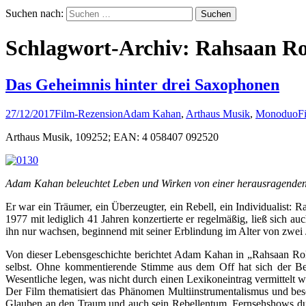
Suchen nach:
Schlagwort-Archiv: Rahsaan R
Das Geheimnis hinter drei Saxophonen
27/12/2017
Film-Rezension
Adam Kahan
,
Arthaus Musik
,
MonoduoFi
Arthaus Musik, 109252; EAN: 4 058407 092520
Adam Kahan beleuchtet Leben und Wirken von einer herausragenden
Er war ein Träumer, ein Überzeugter, ein Rebell, ein Individualist
1977 mit lediglich 41 Jahren konzertierte er regelmäßig, ließ sich a
ihn nur wachsen, beginnend mit seiner Erblindung im Alter von zwei Ja
Von dieser Lebensgeschichte berichtet Adam Kahan in „Rahsaan Rol
selbst. Ohne kommentierende Stimme aus dem Off hat sich der Be
Wesentliche legen, was nicht durch einen Lexikoneintrag vermittelt 
Der Film thematisiert das Phänomen Multiinstrumentalismus und bes
Glauben an den Traum und auch sein Rebellentum, Fernsehshows dur