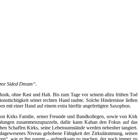
hree Sided Dream“.
Musik, ohne Rast und Halt. Bis zum Tage vor seinem allzu frühen Tod
ionstüchtigkeit seiner rechten Hand raubte. Solche Hindernisse ließen
eben mit einer Hand auf einem extra hierfür angefertigten Saxophon.
on Kirks Familie, seiner Freunde und Bandkollegen, sowie von Kirk
zählungen zusammenzupuzzeln, dafür kann Kahan den Fokus auf das
schen Schaffen Kirks, seine Lebensumstände werden nebenher tangiert.
e dagewesenes Niveau gehobene Fähigkeit der Zirkuläratmung, seinen
zen“, wie er ihn nannte – aufmerksam zu machen, der noch immer zu