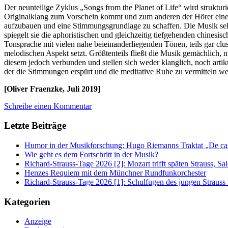
Der neunteilige Zyklus „Songs from the Planet of Life“ wird struktur
Originalklang zum Vorschein kommt und zum anderen der Hörer einen Ei
aufzubauen und eine Stimmungsgrundlage zu schaffen. Die Musik selbst
spiegelt sie die aphoristischen und gleichzeitig tiefgehenden chinesisc
Tonsprache mit vielen nahe beieinanderliegenden Tönen, teils gar clu
melodischen Aspekt setzt. Größtenteils fließt die Musik gemächlich, 
diesem jedoch verbunden und stellen sich weder klanglich, noch artik
der die Stimmungen erspürt und die meditative Ruhe zu vermitteln w
[Oliver Fraenzke, Juli 2019]
Schreibe einen Kommentar
Letzte Beiträge
Humor in der Musikforschung: Hugo Riemanns Traktat „De cant
Wie geht es dem Fortschritt in der Musik?
Richard-Strauss-Tage 2026 [2]: Mozart trifft späten Strauss, 
Henzes Requiem mit dem Münchner Rundfunkorchester
Richard-Strauss-Tage 2026 [1]: Schulfugen des jungen Straus
Kategorien
Anzeige