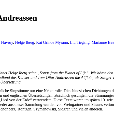
Andreassen
 Havrøy
,
Helge Iberg
,
Kai Grinde Myrann
,
Liu Tiegang
,
Marianne Bea
ichnet Helge Iberg seine „Songs from the Planet of Life“. Wir hören d
Hadland das Klavier und Tom Ottar Andreassen die Altflöte; als Sänge
e Übersetzung.
schliche Singstimme nur eine Nebenrolle. Die chinesischen Dichtungen 
en und englischen Übersetzungen tatsächlich gesungen; die Stimmungen 
n „Lied von der Erde“ verwendete. Diese Texte waren im späten 19. wie
. Lieder aus dieser Sammlung wurden von Weingartner und Strauss verto
 Schönberg, Röntgen, Szymanowski, Sjögren und vielen anderen.