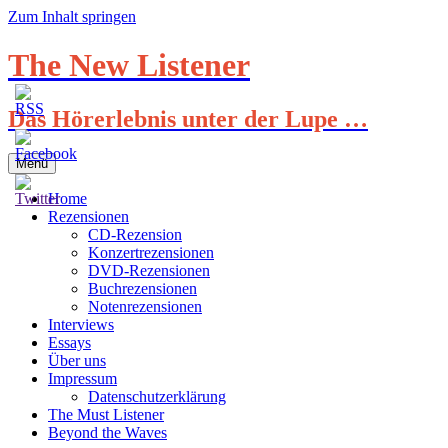
Zum Inhalt springen
The New Listener
Das Hörerlebnis unter der Lupe …
Menü
Home
Rezensionen
CD-Rezension
Konzertrezensionen
DVD-Rezensionen
Buchrezensionen
Notenrezensionen
Interviews
Essays
Über uns
Impressum
Datenschutzerklärung
The Must Listener
Beyond the Waves