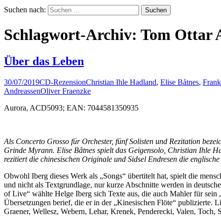
Suchen nach:
Schlagwort-Archiv: Tom Ottar 
Über das Leben
30/07/2019
CD-Rezension
Christian Ihle Hadland
,
Elise Båtnes
,
Frank
Andreassen
Oliver Fraenzke
Aurora, ACD5093; EAN: 7044581350935
Als Concerto Grosso für Orchester, fünf Solisten und Rezitation beze
Grinde Myrann. Elise Båtnes spielt das Geigensolo, Christian Ihle 
rezitiert die chinesischen Originale und Sidsel Endresen die englisch
Obwohl Iberg dieses Werk als „Songs“ übertitelt hat, spielt die men
und nicht als Textgrundlage, nur kurze Abschnitte werden in deutsch
of Live“ wählte Helge Iberg sich Texte aus, die auch Mahler für sei
Übersetzungen berief, die er in der „Kinesischen Flöte“ publizierte
Graener, Wellesz, Webern, Lehar, Krenek, Penderecki, Valen, Toch,