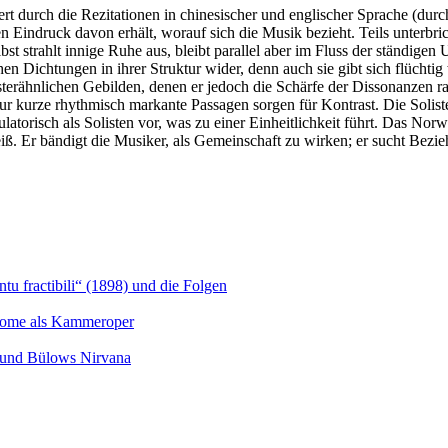
iert durch die Rezitationen in chinesischer und englischer Sprache (dur
ndruck davon erhält, worauf sich die Musik bezieht. Teils unterbricht 
 strahlt innige Ruhe aus, bleibt parallel aber im Fluss der ständigen
hen Dichtungen in ihrer Struktur wider, denn auch sie gibt sich flüchtig
sterähnlichen Gebilden, denen er jedoch die Schärfe der Dissonanzen ra
nur kurze rhythmisch markante Passagen sorgen für Kontrast. Die Solist
ulatorisch als Solisten vor, was zu einer Einheitlichkeit führt. Das N
eiß. Er bändigt die Musiker, als Gemeinschaft zu wirken; er sucht Be
u fractibili“ (1898) und die Folgen
Salome als Kammeroper
s und Bülows Nirvana