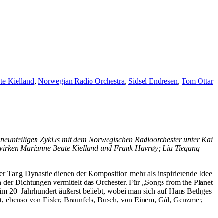
te Kielland
,
Norwegian Radio Orchestra
,
Sidsel Endresen
,
Tom Ottar
en neunteiligen Zyklus mit dem Norwegischen Radioorchester unter Kai
r wirken Marianne Beate Kielland und Frank Havrøy; Liu Tiegang
der Tang Dynastie dienen der Komposition mehr als inspirierende Idee
der Dichtungen vermittelt das Orchester. Für „Songs from the Planet
 im 20. Jahrhundert äußerst beliebt, wobei man sich auf Hans Bethges
nt, ebenso von Eisler, Braunfels, Busch, von Einem, Gál, Genzmer,