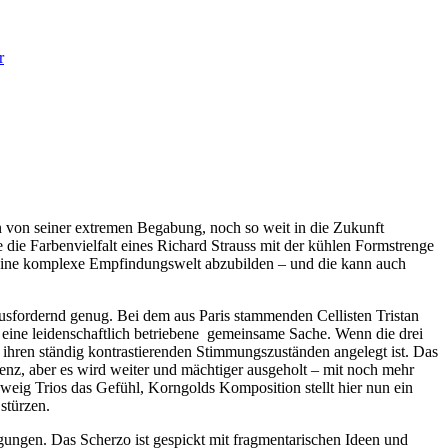
r
n von seiner extremen Begabung, noch so weit in die Zukunft
die Farbenvielfalt eines Richard Strauss mit der kühlen Formstrenge
m eine komplexe Empfindungswelt abzubilden – und die kann auch
ausfordernd genug. Bei dem aus Paris stammenden Cellisten Tristan
e eine leidenschaftlich betriebene gemeinsame Sache. Wenn die drei
it ihren ständig kontrastierenden Stimmungszuständen angelegt ist. Das
nz, aber es wird weiter und mächtiger ausgeholt – mit noch mehr
eig Trios das Gefühl, Korngolds Komposition stellt hier nun ein
stürzen.
gungen. Das Scherzo ist gespickt mit fragmentarischen Ideen und