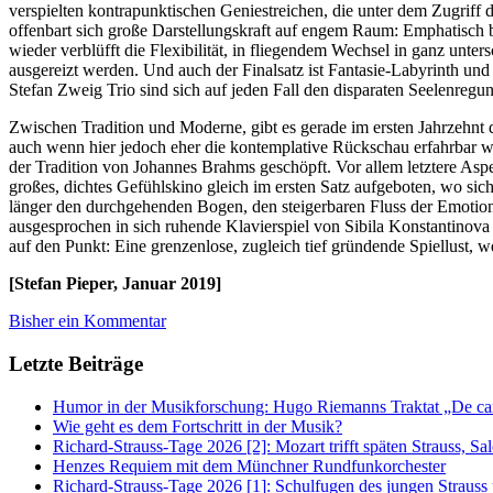
verspielten kontrapunktischen Geniestreichen, die unter dem Zugrif
offenbart sich große Darstellungskraft auf engem Raum: Emphatisch b
wieder verblüfft die Flexibilität, in fliegendem Wechsel in ganz unt
ausgereizt werden. Und auch der Finalsatz ist Fantasie-Labyrinth u
Stefan Zweig Trio sind sich auf jeden Fall den disparaten Seelenreg
Zwischen Tradition und Moderne, gibt es gerade im ersten Jahrzehnt
auch wenn hier jedoch eher die kontemplative Rückschau erfahrbar w
der Tradition von Johannes Brahms geschöpft. Vor allem letztere Asp
großes, dichtes Gefühlskino gleich im ersten Satz aufgeboten, wo si
länger den durchgehenden Bogen, den steigerbaren Fluss der Emotion
ausgesprochen in sich ruhende Klavierspiel von Sibila Konstantinova 
auf den Punkt: Eine grenzenlose, zugleich tief gründende Spiellust, we
[Stefan Pieper, Januar 2019]
Bisher ein Kommentar
Letzte Beiträge
Humor in der Musikforschung: Hugo Riemanns Traktat „De cant
Wie geht es dem Fortschritt in der Musik?
Richard-Strauss-Tage 2026 [2]: Mozart trifft späten Strauss, 
Henzes Requiem mit dem Münchner Rundfunkorchester
Richard-Strauss-Tage 2026 [1]: Schulfugen des jungen Straus