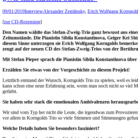
09/01/2019
Interview
Alexander Zemlinsky
,
Erich Wolfgang Korngol
[
zur CD-Rezension
]
Den Namen wählte das Stefan-Zweig-Trio ganz bewusst aus einer 
Zeitumstände. Die Pianistin Sibila Konstantinova, Geiger Kei Shi
diesem Sinne unterzogen sie Erich Wolfgang Korngolds bemerken
zeugt auf der neuen CD des Stefan-Zweig-Trios von der Berührun
Mit Stefan Pieper sprach die Pianistin Sibila Konstantinova über
Erzählen Sie etwas von der Vorgeschichte zu diesem Projekt!
Letztlich entstand der Wunsch, Korngolds Trio zu spielen, weil es lei
kann schon eine neue Erfahrung sein, wenn man noch nicht so viel Mu
gefärbt.
Sie haben sehr stark die emotionalen Ambivalenzen herausgearbe
Wir sind vom Typ her nicht die Leute, die irgendwas zum Provozieren 
vor allem in Korngolds Trio so viele Stimmen und Stimmungen gefun
Welche Details haben Sie besonders fasziniert?