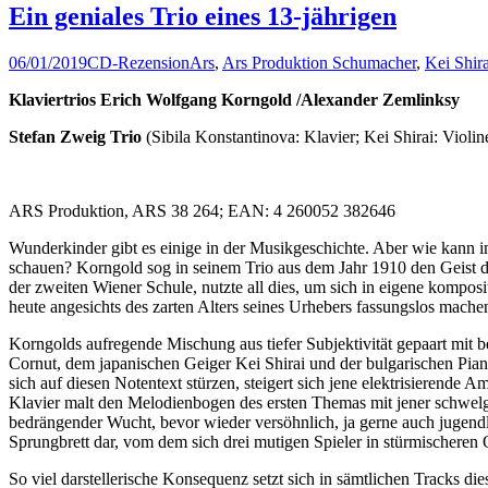
Ein geniales Trio eines 13-jährigen
06/01/2019
CD-Rezension
Ars
,
Ars Produktion Schumacher
,
Kei Shira
Klaviertrios Erich Wolfgang Korngold /Alexander Zemlinksy
Stefan Zweig Trio
(Sibila Konstantinova: Klavier; Kei Shirai: Violin
ARS Produktion, ARS 38 264; EAN: 4 260052 382646
Wunderkinder gibt es einige in der Musikgeschichte. Aber wie kann 
schauen? Korngold sog in seinem Trio aus dem Jahr 1910 den Geist de
der zweiten Wiener Schule, nutzte all dies, um sich in eigene komp
heute angesichts des zarten Alters seines Urhebers fassungslos mache
Korngolds aufregende Mischung aus tiefer Subjektivität gepaart mit 
Cornut, dem japanischen Geiger Kei Shirai und der bulgarischen Pian
sich auf diesen Notentext stürzen, steigert sich jene elektrisierende
Klavier malt den Melodienbogen des ersten Themas mit jener schwelg
bedrängender Wucht, bevor wieder versöhnlich, ja gerne auch jugend
Sprungbrett dar, vom dem sich drei mutigen Spieler in stürmischeren 
So viel darstellerische Konsequenz setzt sich in sämtlichen Tracks 