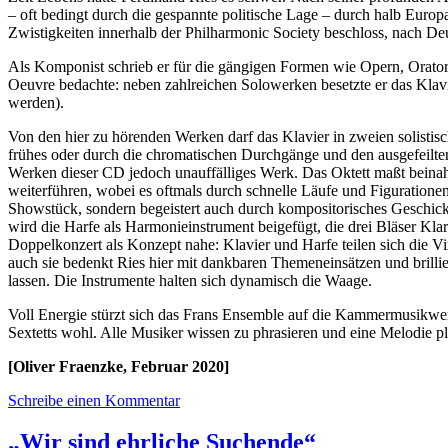
– oft bedingt durch die gespannte politische Lage – durch halb Euro
Zwistigkeiten innerhalb der Philharmonic Society beschloss, nach De
Als Komponist schrieb er für die gängigen Formen wie Opern, Orator
Oeuvre bedachte: neben zahlreichen Solowerken besetzte er das Klav
werden).
Von den hier zu hörenden Werken darf das Klavier in zweien solistisc
frühes oder durch die chromatischen Durchgänge und den ausgefeilten
Werken dieser CD jedoch unauffälliges Werk. Das Oktett maßt beinahe
weiterführen, wobei es oftmals durch schnelle Läufe und Figurationen 
Showstück, sondern begeistert auch durch kompositorisches Geschick
wird die Harfe als Harmonieinstrument beigefügt, die drei Bläser Kla
Doppelkonzert als Konzept nahe: Klavier und Harfe teilen sich die Vi
auch sie bedenkt Ries hier mit dankbaren Themeneinsätzen und brillie
lassen. Die Instrumente halten sich dynamisch die Waage.
Voll Energie stürzt sich das Frans Ensemble auf die Kammermusikwer
Sextetts wohl. Alle Musiker wissen zu phrasieren und eine Melodie pl
[Oliver Fraenzke, Februar 2020]
Schreibe einen Kommentar
„Wir sind ehrliche Suchende“