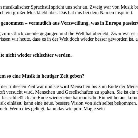
n musikalischer Sprachstil spricht uns sehr an. Zweig war von Musik be
h ein großer Musikliebhaber. Das hat uns bei dem Namen inspiriert.
en genommen – vermutlich aus Verzweiflung, was in Europa passiert 
ieg zum Glück zuende gegangen und die Welt hat überlebt. Zwar war es n
sen wir heute, dass es in der Welt doch wieder besser geworden ist, al
te nicht wieder schlechter werden.
m so eine Musik in heutiger Zeit geben?
b der frühesten Zeit war und sie wird Menschen bis zum Ende der Mensc
ft versucht wird, Menschen und Gesellschaften zu spalten. Sie ist ein
 bis schließlich am Ende wieder eine harmonische Einheit heraus kommt
sik einlässt, kann eine neue, bessere Vision von sich selbst bekommen
ch. Wenn dies gelingt, kann das wie pure Magie sein.