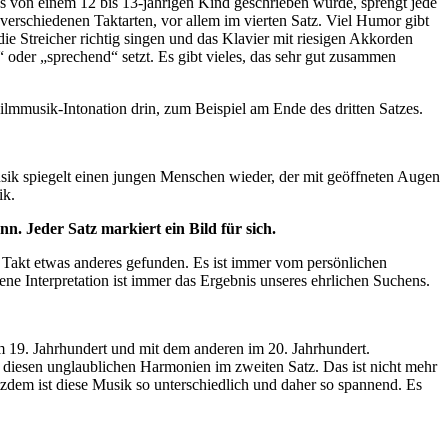
es von einem 12 bis 13-jährigen Kind geschrieben wurde, sprengt jede
 verschiedenen Taktarten, vor allem im vierten Satz. Viel Humor gibt
 Streicher richtig singen und das Klavier mit riesigen Akkorden
oder „sprechend“ setzt. Es gibt vieles, das sehr gut zusammen
ilmmusik-Intonation drin, zum Beispiel am Ende des dritten Satzes.
sik spiegelt einen jungen Menschen wieder, der mit geöffneten Augen
ik.
n. Jeder Satz markiert ein Bild für sich.
n Takt etwas anderes gefunden. Es ist immer vom persönlichen
e Interpretation ist immer das Ergebnis unseres ehrlichen Suchens.
 19. Jahrhundert und mit dem anderen im 20. Jahrhundert.
n diesen unglaublichen Harmonien im zweiten Satz. Das ist nicht mehr
em ist diese Musik so unterschiedlich und daher so spannend. Es