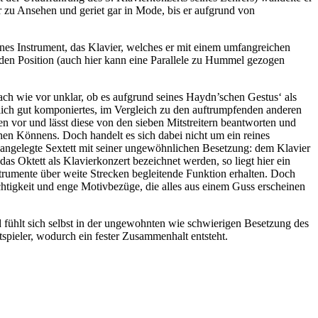
 zu Ansehen und geriet gar in Mode, bis er aufgrund von
nes Instrument, das Klavier, welches er mit einem umfangreichen
den Position (auch hier kann eine Parallele zu Hummel gezogen
nach wie vor unklar, ob es aufgrund seines Haydn’schen Gestus‘ als
klich gut komponiertes, im Vergleich zu den auftrumpfenden anderen
n vor und lässt diese von den sieben Mitstreitern beantworten und
chen Könnens. Doch handelt es sich dabei nicht um ein reines
 angelegte Sextett mit seiner ungewöhnlichen Besetzung: dem Klavier
as Oktett als Klavierkonzert bezeichnet werden, so liegt hier ein
strumente über weite Strecken begleitende Funktion erhalten. Doch
chtigkeit und enge Motivbezüge, die alles aus einem Guss erscheinen
 fühlt sich selbst in der ungewohnten wie schwierigen Besetzung des
spieler, wodurch ein fester Zusammenhalt entsteht.