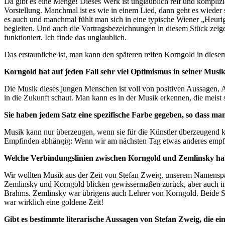
Da gibt es eine Menge! Dieses Werk ist unglaublich reif und komplizi
Vorstellung. Manchmal ist es wie in einem Lied, dann geht es wieder 
es auch und manchmal fühlt man sich in eine typische Wiener „Heuri
begleiten. Und auch die Vortragsbezeichnungen in diesem Stück zeige
funktioniert. Ich finde das unglaublich.
Das erstaunliche ist, man kann den späteren reifen Korngold in dies
Korngold hat auf jeden Fall sehr viel Optimismus in seiner Mus
Die Musik dieses jungen Menschen ist voll von positiven Aussagen, 
in die Zukunft schaut. Man kann es in der Musik erkennen, die meist seh
Sie haben jedem Satz eine spezifische Farbe gegeben, so dass man
Musik kann nur überzeugen, wenn sie für die Künstler überzeugend kl
Empfinden abhängig: Wenn wir am nächsten Tag etwas anderes empfind
Welche Verbindungslinien zwischen Korngold und Zemlinsky ha
Wir wollten Musik aus der Zeit von Stefan Zweig, unserem Namenspat
Zemlinsky und Korngold blicken gewissermaßen zurück, aber auch in di
Brahms. Zemlinsky war übrigens auch Lehrer von Korngold. Beide St
war wirklich eine goldene Zeit!
Gibt es bestimmte literarische Aussagen von Stefan Zweig, die e