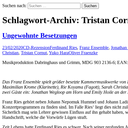
Suchen nach:
Schlagwort-Archiv: Tristan Cor
Ungewohnte Besetzungen
23/02/2020
CD-Rezension
Ferdinand Ries
,
Franz Ensemble
,
Jonathan
Christian
,
Tristan Cornut
,
Yuko Hara
Oliver Fraenzke
Musikproduktion Dabringhaus und Grimm, MDG 903 2136-6; EAN:
Das Franz Ensemble spielt größer besetzte Kammermusikwerke von Fe
Maximilian Krome (Klarinette), Rie Koyama (Fagott), Sarah Christia
zwei Gäste ein: Jonathan Wegloop am Horn und Emily Hoile an der 
Franz Ries gehört neben Johann Nepomuk Hummel und Johann Ladisla
Konzertprogrammen zu finden sind. Im Falle Ries‘ liegt dies nicht zu
Sicherlich mag sein Lehrer gewissen Einfluss auf ihn gehabt haben,
Handschrift, welche die Vorwürfe Lügen straft.
Zeit Lebens hatte Ferdinand Ries es schwer. Nach seiner profunden A