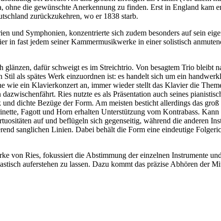
pa, ohne die gewünschte Anerkennung zu finden. Erst in England kam er
utschland zurückzukehren, wo er 1838 starb.
ien und Symphonien, konzentrierte sich zudem besonders auf sein eige
ier in fast jedem seiner Kammermusikwerke in einer solistisch anmuten
h glänzen, dafür schweigt es im Streichtrio. Von besagtem Trio bleibt 
 Stil als spätes Werk einzuordnen ist: es handelt sich um ein handwer
 wie ein Klavierkonzert an, immer wieder stellt das Klavier die Theme
dazwischenfährt. Ries nutzte es als Präsentation auch seines pianistis
 und dichte Bezüge der Form. Am meisten besticht allerdings das groß
rinette, Fagott und Horn erhalten Unterstützung vom Kontrabass. Kann d
rtuositäten auf und beflügeln sich gegenseitig, während die anderen In
rend sanglichen Linien. Dabei behält die Form eine eindeutige Folgeri
ke von Ries, fokussiert die Abstimmung der einzelnen Instrumente und
astisch auferstehen zu lassen. Dazu kommt das präzise Abhören der Mit