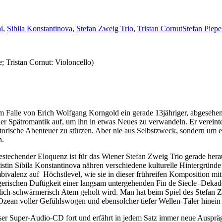
i
,
Sibila Konstantinova
,
Stefan Zweig Trio
,
Tristan Cornut
Stefan Piepe
e; Tristan Cornut: Violoncello)
im Falle von Erich Wolfgang Korngold ein gerade 13jähriger, abgesehe
r Spätromantik auf, um ihn in etwas Neues zu verwandeln. Er vereinte 
ositorische Abenteuer zu stürzen. Aber nie aus Selbstzweck, sondern u
n.
bestechender Eloquenz ist für das Wiener Stefan Zweig Trio gerade her
istin Sibila Konstantinova nähren verschiedene kulturelle Hintergründ
 Ambivalenz auf Höchstlevel, wie sie in dieser frühreifen Komposition m
erischen Duftigkeit einer langsam untergehenden Fin de Siecle–Dekade
lich-schwärmerisch Atem geholt wird. Man hat beim Spiel des Stefan Zw
Ozean voller Gefühlswogen und ebensolcher tiefer Wellen-Täler hinein 
dieser Super-Audio-CD fort und erfährt in jedem Satz immer neue Ausprä