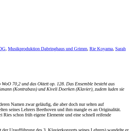
DG
,
Musikproduktion Dabringhaus und Grimm
,
Rie Koyama
,
Sarah
o WoO 70,2 und das Oktett op. 128. Das Ensemble besteht aus
ckmann (Kontrabass) und Kiveli Doerken (Klavier), zudem luden sie
ren Namen zwar geläufig, die aber doch nur selten auf
elten seines Lehrers Beethoven und ihm mangle es an Originalität.
 Ries schon früh eigene Elemente und eine schnell reifende
 der Uraufführung des 3. Klavierkonzerts seines Lehrers) wandelte er