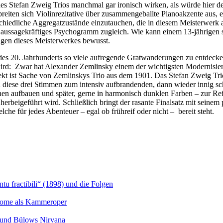
f des Stefan Zweig Trios manchmal gar ironisch wirken, als würde hie
reiten sich Violinrezitative über zusammengeballte Pianoakzente aus, 
erschiedliche Aggregatzustände einzutauchen, die in diesem Meisterwerk
nd aussagekräftiges Psychogramm zugleich. Wie kann einem 13-jährigen
ungen dieses Meisterwerkes bewusst.
 des 20. Jahrhunderts so viele aufregende Gratwanderungen zu entdecke
ird: Zwar hat Alexander Zemlinsky einem der wichtigsten Modernisiere
ekt ist Sache von Zemlinskys Trio aus dem 1901. Das Stefan Zweig Trio
ch diese drei Stimmen zum intensiv aufbrandenden, dann wieder innig 
en aufbauen und später, gerne in harmonisch dunklen Farben – zur Re
herbeigeführt wird. Schließlich bringt der rasante Finalsatz mit seine
lche für jedes Abenteuer – egal ob frühreif oder nicht – bereit steht.
u fractibili“ (1898) und die Folgen
Salome als Kammeroper
s und Bülows Nirvana