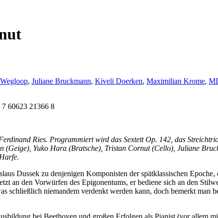
nut
 Wegloop
,
Juliane Bruckmann
,
Kiveli Doerken
,
Maximilian Krome
,
M
 7 60623 21366 8
rdinand Ries. Programmiert wird das Sextett Op. 142, das Streichtri
n (Geige), Yuko Hara (Bratsche), Tristan Cornut (Cello), Juliane Bru
Harfe.
us Dussek zu denjenigen Komponisten der spätklassischen Epoche, de
letzt an den Vorwürfen des Epigonentums, er bediene sich an den Stilw
 was schließlich niemandem verdenkt werden kann, doch bemerkt man bei
usbildung bei Beethoven und großen Erfolgen als Pianist (vor allem mit