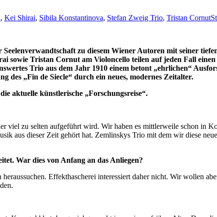
d
,
Kei Shirai
,
Sibila Konstantinova
,
Stefan Zweig Trio
,
Tristan Cornut
St
Seelenverwandtschaft zu diesem Wiener Autoren mit seiner tiefen 
rai sowie Tristan Cornut am Violoncello teilen auf jeden Fall eine
swertes Trio aus dem Jahr 1910 einem betont „ehrlichen“ Ausfor
g des „Fin de Siecle“ durch ein neues, modernes Zeitalter.
 die aktuelle künstlerische „Forschungsreise“.
der viel zu selten aufgeführt wird. Wir haben es mittlerweile schon in
sik aus dieser Zeit gehört hat. Zemlinskys Trio mit dem wir diese neu
itet. War dies von Anfang an das Anliegen?
heraussuchen. Effekthascherei interessiert daher nicht. Wir wollen abe
den.