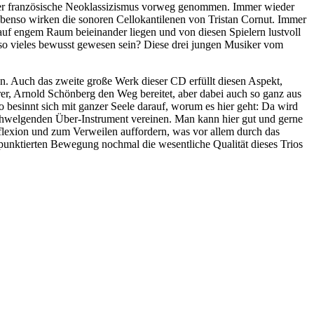
r der französische Neoklassizismus vorweg genommen. Immer wieder
ebenso wirken die sonoren Cellokantilenen von Tristan Cornut. Immer
 auf engem Raum beieinander liegen und von diesen Spielern lustvoll
 so vieles bewusst gewesen sein? Diese drei jungen Musiker vom
n. Auch das zweite große Werk dieser CD erfüllt diesen Aspekt,
r, Arnold Schönberg den Weg bereitet, aber dabei auch so ganz aus
 besinnt sich mit ganzer Seele darauf, worum es hier geht: Da wird
schwelgenden Über-Instrument vereinen. Man kann hier gut und gerne
flexion und zum Verweilen auffordern, was vor allem durch das
m punktierten Bewegung nochmal die wesentliche Qualität dieses Trios