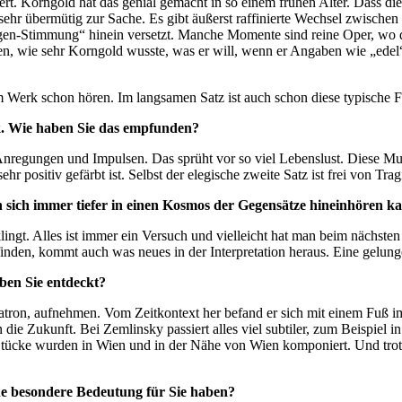
ert. Korngold hat das genial gemacht in so einem frühen Alter. Dass di
sehr übermütig zur Sache. Es gibt äußerst raffinierte Wechsel zwischen
gen-Stimmung“ hinein versetzt. Manche Momente sind reine Oper, wo die
n, wie sehr Korngold wusste, was er will, wenn er Angaben wie „edel“ 
em Werk schon hören. Im langsamen Satz ist auch schon diese typische F
ik. Wie haben Sie das empfunden?
Anregungen und Impulsen. Das sprüht vor so viel Lebenslust. Diese Mu
r positiv gefärbt ist. Selbst der elegische zweite Satz ist frei von Trag
 sich immer tiefer in einen Kosmos der Gegensätze hineinhören kan
ingt. Alles ist immer ein Versuch und vielleicht hat man beim nächste
en, kommt auch was neues in der Interpretation heraus. Eine gelungen
ben Sie entdeckt?
ron, aufnehmen. Vom Zeitkontext her befand er sich mit einem Fuß im
e Zukunft. Bei Zemlinsky passiert alles viel subtiler, zum Beispiel i
ücke wurden in Wien und in der Nähe von Wien komponiert. Und trotzd
ine besondere Bedeutung für Sie haben?