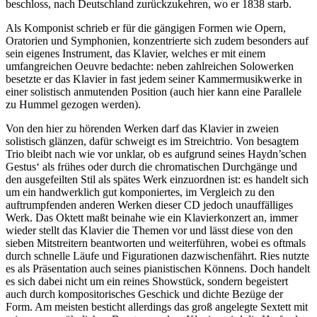
beschloss, nach Deutschland zurückzukehren, wo er 1838 starb.
Als Komponist schrieb er für die gängigen Formen wie Opern,
Oratorien und Symphonien, konzentrierte sich zudem besonders auf
sein eigenes Instrument, das Klavier, welches er mit einem
umfangreichen Oeuvre bedachte: neben zahlreichen Solowerken
besetzte er das Klavier in fast jedem seiner Kammermusikwerke in
einer solistisch anmutenden Position (auch hier kann eine Parallele
zu Hummel gezogen werden).
Von den hier zu hörenden Werken darf das Klavier in zweien
solistisch glänzen, dafür schweigt es im Streichtrio. Von besagtem
Trio bleibt nach wie vor unklar, ob es aufgrund seines Haydn’schen
Gestus‘ als frühes oder durch die chromatischen Durchgänge und
den ausgefeilten Stil als spätes Werk einzuordnen ist: es handelt sich
um ein handwerklich gut komponiertes, im Vergleich zu den
auftrumpfenden anderen Werken dieser CD jedoch unauffälliges
Werk. Das Oktett maßt beinahe wie ein Klavierkonzert an, immer
wieder stellt das Klavier die Themen vor und lässt diese von den
sieben Mitstreitern beantworten und weiterführen, wobei es oftmals
durch schnelle Läufe und Figurationen dazwischenfährt. Ries nutzte
es als Präsentation auch seines pianistischen Könnens. Doch handelt
es sich dabei nicht um ein reines Showstück, sondern begeistert
auch durch kompositorisches Geschick und dichte Bezüge der
Form. Am meisten besticht allerdings das groß angelegte Sextett mit