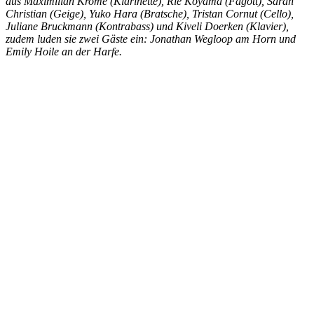
aus Maximilian Krome (Klarinette), Rie Koyama (Fagott), Sarah
Christian (Geige), Yuko Hara (Bratsche), Tristan Cornut (Cello),
Juliane Bruckmann (Kontrabass) und Kiveli Doerken (Klavier),
zudem luden sie zwei Gäste ein: Jonathan Wegloop am Horn und
Emily Hoile an der Harfe.