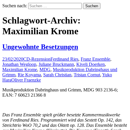
Suchen nach:
Schlagwort-Archiv:
Maximilian Krome
Ungewohnte Besetzungen
23/02/2020
CD-Rezension
Ferdinand Ries
,
Franz Ensemble
,
Jonathan Wegloop
,
Juliane Bruckmann
,
Kiveli Doerken
,
Maximilian Krome
,
MDG
,
Musikproduktion Dabringhaus und
Grimm
,
Rie Koyama
,
Sarah Christian
,
Tristan Cornut
,
Yuko
Hara
Oliver Fraenzke
Musikproduktion Dabringhaus und Grimm, MDG 903 2136-6;
EAN: 7 60623 21366 8
Das Franz Ensemble spielt größer besetzte Kammermusikwerke
von Ferdinand Ries. Programmiert wird das Sextett Op. 142, das
Streichtrio WoO 70,2 und das Oktett op. 128. Das Ensemble besteht