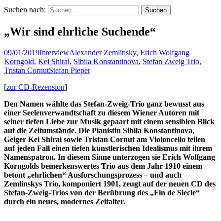
Suchen nach:
„Wir sind ehrliche Suchende“
09/01/2019
Interview
Alexander Zemlinsky
,
Erich Wolfgang
Korngold
,
Kei Shirai
,
Sibila Konstantinova
,
Stefan Zweig Trio
,
Tristan Cornut
Stefan Pieper
[
zur CD-Rezension
]
Den Namen wählte das Stefan-Zweig-Trio ganz bewusst aus
einer Seelenverwandtschaft zu diesem Wiener Autoren mit
seiner tiefen Liebe zur Musik gepaart mit einem sensiblen Blick
auf die Zeitumstände. Die Pianistin Sibila Konstantinova,
Geiger Kei Shirai sowie Tristan Cornut am Violoncello teilen
auf jeden Fall einen tiefen künstlerischen Idealismus mit ihrem
Namenspatron. In diesem Sinne unterzogen sie Erich Wolfgang
Korngolds bemerkenswertes Trio aus dem Jahr 1910 einem
betont „ehrlichen“ Ausforschungsprozess – und auch
Zemlinskys Trio, komponiert 1901, zeugt auf der neuen CD des
Stefan-Zweig-Trios von der Berührung des „Fin de Siecle“
durch ein neues, modernes Zeitalter.