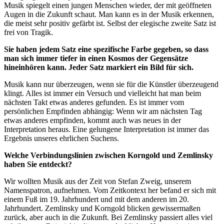
Musik spiegelt einen jungen Menschen wieder, der mit geöffneten
Augen in die Zukunft schaut. Man kann es in der Musik erkennen,
die meist sehr positiv gefärbt ist. Selbst der elegische zweite Satz ist
frei von Tragik.
Sie haben jedem Satz eine spezifische Farbe gegeben, so dass
man sich immer tiefer in einen Kosmos der Gegensätze
hineinhören kann. Jeder Satz markiert ein Bild für sich.
Musik kann nur überzeugen, wenn sie für die Künstler überzeugend
klingt. Alles ist immer ein Versuch und vielleicht hat man beim
nächsten Takt etwas anderes gefunden. Es ist immer vom
persönlichen Empfinden abhängig: Wenn wir am nächsten Tag
etwas anderes empfinden, kommt auch was neues in der
Interpretation heraus. Eine gelungene Interpretation ist immer das
Ergebnis unseres ehrlichen Suchens.
Welche Verbindungslinien zwischen Korngold und Zemlinsky
haben Sie entdeckt?
Wir wollten Musik aus der Zeit von Stefan Zweig, unserem
Namenspatron, aufnehmen. Vom Zeitkontext her befand er sich mit
einem Fuß im 19. Jahrhundert und mit dem anderen im 20.
Jahrhundert. Zemlinsky und Korngold blicken gewissermaßen
zurück, aber auch in die Zukunft. Bei Zemlinsky passiert alles viel