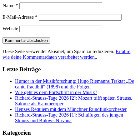
Name
*
E-Mail-Adresse
*
Website
Diese Seite verwendet Akismet, um Spam zu reduzieren.
Erfahre,
wie deine Kommentardaten verarbeitet werden.
.
Letzte Beiträge
Humor in der Musikforschung: Hugo Riemanns Traktat „De
cantu fractibili“ (1898) und die Folgen
Wie geht es dem Fortschritt in der Musik?
Richard-Strauss-Tage 2026 [2]: Mozart trifft späten Strauss,
Salome als Kammeroper
Henzes Requiem mit dem Münchner Rundfunkorchester
Richard-Strauss-Tage 2026 [1]: Schulfugen des jungen
Strauss und Bülows Nirvana
Kategorien