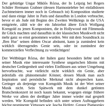
Der gebürtige Ungar Miklós Rózsa, der In Leipzig bei Regers
Schüler Hermann Grabner (dessen Harmonielehre bei einfallslosen
Zuchtmeistern immer noch in Gebrauch ist) Komposition studierte
und dann einige Jahre in Paris und daraufhin in London verbrachte,
bevor er als Jude mit Beginn des Zweiten Weltkriegs in die USA
emigrierte, zählt wie der ein Jahrzehnt ältere Erich Wolfgang
Korngold zu jenen Komponisten, die in Hollywood mit Filmmusik
ihr Glück machten und daraufhin in der klassischen Musikwelt nicht
mehr ganz so ernst genommen wurden. Wer mit dem Soundtrack zu
‚Ben Hur’ seinen dritten Oscar abräumt, kann ja zumindest kein
wirklich überragendes Genie sein, oder ist zumindest der
kommerziellen Verflechtung zu verdächtigen!
Der Weltbürger Rózsa, der Italien ganz besonders liebte und in
seiner Musik eine interessante Synthese ungarischen Idioms mit
deutscher Gediegenheit und vielen Einflüssen aus seiner Umgebung
hervorbrachte, war vielleicht nicht wirklich ein Genie, aber
jedenfalls ein phänomenaler Könner, dessen Musik man auch
Inspiration und persönliche Merkmal nicht absprechen kann.
Geringer als derjenige von Korngolds Musik ist der Wert seiner
Musik nicht. Sein Spätwerk mit dem dunkel getönten
Bratschenkonzert ist noch kaum bekannt, wogegen einige frühere
Werke vor allem der dreißiger Jahre immer wieder mal gespielt
werden. Wie Korngold befinden sich unter seinen Auftraggebern
höchst prominente Virtuosen wie Jascha Heifetz, Gregor Piatigorsky