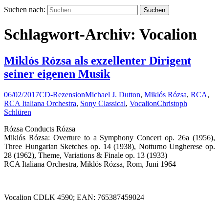
Suchen nach:
Schlagwort-Archiv: Vocalion
Miklós Rózsa als exzellenter Dirigent
seiner eigenen Musik
06/02/2017
CD-Rezension
Michael J. Dutton
,
Miklós Rózsa
,
RCA
,
RCA Italiana Orchestra
,
Sony Classical
,
Vocalion
Christoph
Schlüren
Rózsa Conducts Rózsa
Miklós Rózsa: Overture to a Symphony Concert op. 26a (1956),
Three Hungarian Sketches op. 14 (1938), Notturno Ungherese op.
28 (1962), Theme, Variations & Finale op. 13 (1933)
RCA Italiana Orchestra, Miklós Rózsa, Rom, Juni 1964
Vocalion CDLK 4590; EAN: 765387459024