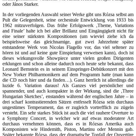
oder János Starker.
In der vorliegenden Auswahl seiner Werke gibt uns Rózsa selbst am
Pult die Gelegenheit, seine orchestrale Entwicklung von 1933 bis
1962 mitzuverfolgen. Das frühe Erfolgswerk ‚Theme, Variations
and Finale’ halte ich bei aller Brillanz und Eingängigkeit nicht für
eine seiner stärksten Kompositionen (um wieviel ziehe ich da
beispielsweise das gleichnamige, gut zwei Jahrzehnte später
entstandene Werk von Nicolas Flagello vor, das viel seltener zu
hören ist und auf keine gute Einspielung verweisen kann), doch ist
dieses wirkungsvolle Showpiece unter vielen großen Dirigenten
erklungen und schon alleine dadurch noch heute sehr bekannt, dass
Leonard Bernstein es in seinem Einspringer-Debütkonzert mit den
New Yorker Philharmonikern auf dem Programm hatte (man kann
die CD noch hier und da finden…). Ganz herrlich ist allerdings die
luzide 6. Variation daraus! Als Ganzes viel persönlicher und
spannender, und auch kompakter in der Wirkung, sind die ‚Three
Hungarian Sketches’, enstanden während der englischen Jahre – in
drei scharf kontrastierenden Sätzen entfesselt Rózsa sein durchaus
ungestümes Temperament, das er zugleich vortrefflich zu zügeln
versteht. Ein sehr starkes Stück ist auch die viel rauhere Overture to
a Symphony Concert, in welcher wir auf etwas moderatere Art
durchaus vernehmen können, dass es in Rózsas Amerika auch
Komponisten wie Hindemith, Piston, Martinu oder Mennin gab.
Später bekannte Rózsa, dass der dramatische Tonfall der Ouvertüre