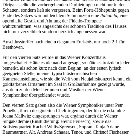
Dirigats stellte die vorhergehenden Darbietungen nicht nur in den
Schatten, sondern ließ sie vergessen. Beim Forte-Höhepunkt gegen
Ende des Satzes war mit leichtem Schmunzeln eine
Italianità
, eine
opernhafte Gestik und Ahnung der Fidelio-Trompete
wahrzunehmen, was angesichts der schönen Tradition des Hauses
nicht nur verzeihlich sondern herzlich angemessen war.
Anschlusstreffer nach einem eleganten Freistoß, nur noch 2:1 für
Beethoven.
Für den vierten Satz wurde in das Wiener Konzerthaus
umgeschaltet. Hätte es niemand angesagt, so hätte es trotzdem jeder
bemerkt, als schon kurz nach dem Beginn, an der ersten lyrisch
geeigneten Stelle, in einer typisch österreichischen
Kameraeinstellung, wie sie die Welt vom Neujahrskonzert kennt, ein
goldfarbenes Ornament im Saal in Großaufnahme gezeigt wurde,
aus dem zu den Musikerinnen und Musiker der Wiener
Symphoniker übergeblendet wurde.
Den vierten Satz gaben also die Wiener Symphoniker unter Petr
Popelka, ihrem designierten Chefdirigenten, der für die erkrankte
Joana Mallwitz eingesprungen war, ergänzt durch die Wiener
Singakademie (Einstudierung: Heinz Ferlesch), sowie das
Solistenquartett Rachel Willis-Sørensen, Sopran, Tanja Ariane
Baumgartner, Alt, Andreas Schager, Tenor, und Christof Fischesser,