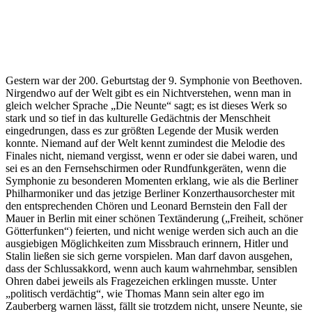
Gestern war der 200. Geburtstag der 9. Symphonie von Beethoven.
Nirgendwo auf der Welt gibt es ein Nichtverstehen, wenn man in
gleich welcher Sprache „Die Neunte“ sagt; es ist dieses Werk so
stark und so tief in das kulturelle Gedächtnis der Menschheit
eingedrungen, dass es zur größten Legende der Musik werden
konnte. Niemand auf der Welt kennt zumindest die Melodie des
Finales nicht, niemand vergisst, wenn er oder sie dabei waren, und
sei es an den Fernsehschirmen oder Rundfunkgeräten, wenn die
Symphonie zu besonderen Momenten erklang, wie als die Berliner
Philharmoniker und das jetzige Berliner Konzerthausorchester mit
den entsprechenden Chören und Leonard Bernstein den Fall der
Mauer in Berlin mit einer schönen Textänderung („Freiheit, schöner
Götterfunken“) feierten, und nicht wenige werden sich auch an die
ausgiebigen Möglichkeiten zum Missbrauch erinnern, Hitler und
Stalin ließen sie sich gerne vorspielen. Man darf davon ausgehen,
dass der Schlussakkord, wenn auch kaum wahrnehmbar, sensiblen
Ohren dabei jeweils als Fragezeichen erklingen musste. Unter
„politisch verdächtig“, wie Thomas Mann sein alter ego im
Zauberberg warnen lässt, fällt sie trotzdem nicht, unsere Neunte, sie