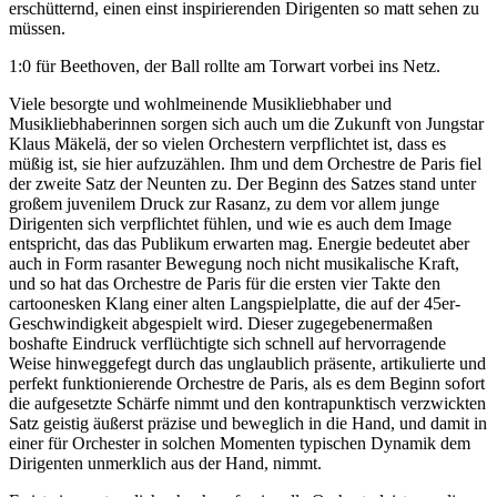
erschütternd, einen einst inspirierenden Dirigenten so matt sehen zu
müssen.
1:0 für Beethoven, der Ball rollte am Torwart vorbei ins Netz.
Viele besorgte und wohlmeinende Musikliebhaber und
Musikliebhaberinnen sorgen sich auch um die Zukunft von Jungstar
Klaus Mäkelä, der so vielen Orchestern verpflichtet ist, dass es
müßig ist, sie hier aufzuzählen. Ihm und dem Orchestre de Paris fiel
der zweite Satz der Neunten zu. Der Beginn des Satzes stand unter
großem juvenilem Druck zur Rasanz, zu dem vor allem junge
Dirigenten sich verpflichtet fühlen, und wie es auch dem Image
entspricht, das das Publikum erwarten mag. Energie bedeutet aber
auch in Form rasanter Bewegung noch nicht musikalische Kraft,
und so hat das Orchestre de Paris für die ersten vier Takte den
cartoonesken Klang einer alten Langspielplatte, die auf der 45er-
Geschwindigkeit abgespielt wird. Dieser zugegebenermaßen
boshafte Eindruck verflüchtigte sich schnell auf hervorragende
Weise hinweggefegt durch das unglaublich präsente, artikulierte und
perfekt funktionierende Orchestre de Paris, als es dem Beginn sofort
die aufgesetzte Schärfe nimmt und den kontrapunktisch verzwickten
Satz geistig äußerst präzise und beweglich in die Hand, und damit in
einer für Orchester in solchen Momenten typischen Dynamik dem
Dirigenten unmerklich aus der Hand, nimmt.