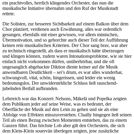
ein prachtvolles, herrlich klingendes Orchester, das nun die
musikalische Initiative übernahm und den Ruf der Musikstadt
rettete.
Die Solisten, zur besseren Sichtbarkeit auf einem Balkon über dem
Chor platziert, verdienen auch Erwähnung, alles war ordentlich
gesungen, ebenfalls mit einer gewissen, vor allem mimischen,
Übermotivation, und so gehorchte auch dieser Teil der Aufführung
keinen rein musikalischen Kriterien. Der Chor sang brav, war aber
zu technisch eingestellt, als dass er musikalisch hätte überzeugen
und klingen können, zudem waren Intonationsprobleme, wie sie hier
einfach nicht vorkommen dürfen, unüberhörbar, und die oft
ungesanglich abgehackte Diktion diente keiner auf die Musik
anwendbaren Deutlichkeit – sei’s drum, es war alles wunderbar,
schwungvoll, vital, schön, hingerissen, und leider ein wenig
bedeutungslos. Der unwiderstehliche Schluss ließ rauschend-
jubelnden Beifall aufbranden.
Lehrreich war das Konzert: Nelsons, Mäkelä und Popelka zeigten
dem Publikum jeder auf seine Weise, was es bedeutet, der
Oberfläche der Musik auf den Leim zu gehen und sie als eine
Abfolge von Effekten misszuverstehen. Chailly hingegen ließ seinen
Teil als einen Bezug zwischen Momenten entstehen, das zu einem
Ganzen führt. Das höchste Lob aber gilt den Orchestern, die sich
dem Klein-Klein souervän überlegen zeigten, jene zusätzliche