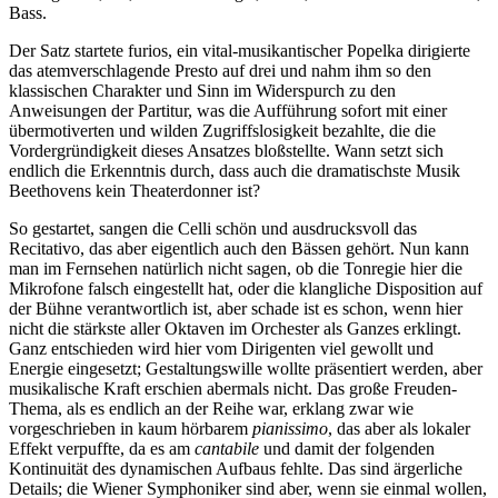
Bass.
Der Satz startete furios, ein vital-musikantischer Popelka dirigierte
das atemverschlagende Presto auf drei und nahm ihm so den
klassischen Charakter und Sinn im Widerspurch zu den
Anweisungen der Partitur, was die Aufführung sofort mit einer
übermotiverten und wilden Zugriffslosigkeit bezahlte, die die
Vordergründigkeit dieses Ansatzes bloßstellte. Wann setzt sich
endlich die Erkenntnis durch, dass auch die dramatischste Musik
Beethovens kein Theaterdonner ist?
So gestartet, sangen die Celli schön und ausdrucksvoll das
Recitativo, das aber eigentlich auch den Bässen gehört. Nun kann
man im Fernsehen natürlich nicht sagen, ob die Tonregie hier die
Mikrofone falsch eingestellt hat, oder die klangliche Disposition auf
der Bühne verantwortlich ist, aber schade ist es schon, wenn hier
nicht die stärkste aller Oktaven im Orchester als Ganzes erklingt.
Ganz entschieden wird hier vom Dirigenten viel gewollt und
Energie eingesetzt; Gestaltungswille wollte präsentiert werden, aber
musikalische Kraft erschien abermals nicht. Das große Freuden-
Thema, als es endlich an der Reihe war, erklang zwar wie
vorgeschrieben in kaum hörbarem
pianissimo
, das aber als lokaler
Effekt verpuffte, da es am
cantabile
und damit der folgenden
Kontinuität des dynamischen Aufbaus fehlte. Das sind ärgerliche
Details; die Wiener Symphoniker sind aber, wenn sie einmal wollen,