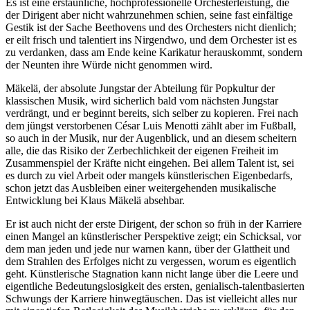
Es ist eine erstaunliche, hochprofessionelle Orchesterleistung, die
der Dirigent aber nicht wahrzunehmen schien, seine fast einfältige
Gestik ist der Sache Beethovens und des Orchesters nicht dienlich;
er eilt frisch und talentiert ins Nirgendwo, und dem Orchester ist es
zu verdanken, dass am Ende keine Karikatur herauskommt, sondern
der Neunten ihre Würde nicht genommen wird.
Mäkelä, der absolute Jungstar der Abteilung für Popkultur der
klassischen Musik, wird sicherlich bald vom nächsten Jungstar
verdrängt, und er beginnt bereits, sich selber zu kopieren. Frei nach
dem jüngst verstorbenen César Luis Menotti zählt aber im Fußball,
so auch in der Musik, nur der Augenblick, und an diesem scheitern
alle, die das Risiko der Zerbechlichkeit der eigenen Freiheit im
Zusammenspiel der Kräfte nicht eingehen. Bei allem Talent ist, sei
es durch zu viel Arbeit oder mangels künstlerischen Eigenbedarfs,
schon jetzt das Ausbleiben einer weitergehenden musikalische
Entwicklung bei Klaus Mäkelä absehbar.
Er ist auch nicht der erste Dirigent, der schon so früh in der Karriere
einen Mangel an künstlerischer Perspektive zeigt; ein Schicksal, vor
dem man jeden und jede nur warnen kann, über der Glattheit und
dem Strahlen des Erfolges nicht zu vergessen, worum es eigentlich
geht. Künstlerische Stagnation kann nicht lange über die Leere und
eigentliche Bedeutungslosigkeit des ersten, genialisch-talentbasierten
Schwungs der Karriere hinwegtäuschen. Das ist vielleicht alles nur