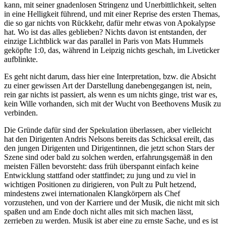
kann, mit seiner gnadenlosen Stringenz und Unerbittlichkeit, selten
in eine Helligkeit führend, und mit einer Reprise des ersten Themas,
die so gar nichts von Rückkehr, dafür mehr etwas von Apokalypse
hat. Wo ist das alles geblieben? Nichts davon ist entstanden, der
einzige Lichtblick war das parallel in Paris von Mats Hummels
geköpfte 1:0, das, während in Leipzig nichts geschah, im Liveticker
aufblinkte.
Es geht nicht darum, dass hier eine Interpretation, bzw. die Absicht
zu einer gewissen Art der Darstellung danebengegangen ist, nein,
rein gar nichts ist passiert, als wenn es um nichts ginge, trist war es,
kein Wille vorhanden, sich mit der Wucht von Beethovens Musik zu
verbinden.
Die Gründe dafür sind der Spekulation überlassen, aber vielleicht
hat den Dirigenten Andris Nelsons bereits das Schicksal ereilt, das
den jungen Dirigenten und Dirigentinnen, die jetzt schon Stars der
Szene sind oder bald zu solchen werden, erfahrungsgemäß in den
meisten Fällen bevorsteht: dass früh überspannt einfach keine
Entwicklung stattfand oder stattfindet; zu jung und zu viel in
wichtigen Positionen zu dirigieren, von Pult zu Pult hetzend,
mindestens zwei internationalen Klangkörpern als Chef
vorzustehen, und von der Karriere und der Musik, die nicht mit sich
spaßen und am Ende doch nicht alles mit sich machen lässt,
zerrieben zu werden. Musik ist aber eine zu ernste Sache, und es ist