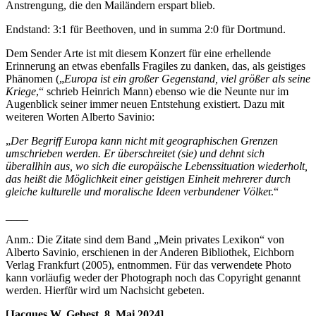
Anstrengung, die den Mailändern erspart blieb.
Endstand: 3:1 für Beethoven, und in summa 2:0 für Dortmund.
Dem Sender Arte ist mit diesem Konzert für eine erhellende
Erinnerung an etwas ebenfalls Fragiles zu danken, das, als geistiges
Phänomen („
Europa ist ein großer Gegenstand, viel größer als seine
Kriege
,“ schrieb Heinrich Mann) ebenso wie die Neunte nur im
Augenblick seiner immer neuen Entstehung existiert. Dazu mit
weiteren Worten Alberto Savinio:
„
Der Begriff Europa kann nicht mit geographischen Grenzen
umschrieben werden. Er überschreitet (sie) und dehnt sich
überallhin aus, wo sich die europäische Lebenssituation wiederholt,
das heißt die Möglichkeit einer geistigen Einheit mehrerer durch
gleiche kulturelle und moralische Ideen verbundener Völke
r.“
____
Anm.: Die Zitate sind dem Band „Mein privates Lexikon“ von
Alberto Savinio, erschienen in der Anderen Bibliothek, Eichborn
Verlag Frankfurt (2005), entnommen. Für das verwendete Photo
kann vorläufig weder der Photograph noch das Copyright genannt
werden. Hierfür wird um Nachsicht gebeten.
[Jacques W. Gebest, 8. Mai 2024]