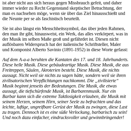
ist aber nicht aus sich heraus gegen Missbrauch gefeit, und daher
immer wieder zu Recht Gegenstand skeptischer Betrachtung, der
man es nachsehen möge, wenn sie über das Ziel hinausschießt und
die Neunte per se als faschistisch beurteilt.
Sie ist also längst ein Menschheitssymbol, das über jeden Rahmen,
den man ihr gibt, hinausweist, ein Werk, das alles verkörpert, was in
der Musik im selben Maße groß und gefährdet ist. Diesen nicht
auflösbaren Widerspruch hat der italienische Schriftsteller, Maler
und Komponist Alberto Savinio (1891-1952) in diese Worte gefasst:
Auf dem A-a-a beruhten die Kantaten des 17. und 18. Jahrhunderts.
Diese helle Musik. Diese gebäudeartige Musik. Diese Musik, die aus
Freitreppen, Säulen, Akroterien besteht. Diese Musik, die nichts
aussagt. Nicht weil sie nichts zu sagen hätte, sondern weil sie ihren
zivilisatorischen Verpflichtungen nachkommt. Die „zivilisierte“
Musik beginnt jenseits der Bedeutungen. Die Musik, die etwas
aussagt, die tiefschürfende Musik, ist Barbarenmusik. Nur ein
Barbar kann sich die extreme Taktlosigkeit erlauben, die Musik mit
seinem Herzen, seinem Hirn, seiner Seele zu befrachten und das
leichte, luftige, ungreifbare Gerüst der Musik zu zwingen, diese Last
zu tragen. Dennoch ist es eine süße Verlockung, barbarisch zu sein!
Und noch dazu einfacher, eindrucksvoller und gewinnbringender!