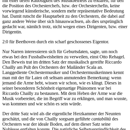
mit einer tiefen Ratlosigkeit des Musikbetriebs zu erklären, für den
die Position des Orchesterchefs, bzw. der Orchesterchefin, keine
vorwiegend künstlerische, sondern mehr repräsentative Bedeutung
hat. Damit rutscht die Hauptarbeit zu den Orchestern, die dabei auf
ganz andere Weise über sich hinauswachsen, als dies ursprünglich
gedacht war, nämlich trotz, nicht wegen eines Dirigenten, bzw. einer
Dirigentin.
2:0 für Beethoven durch ein scharf geschossenes Eigentor.
Nur Narren interessieren sich für Geburtsdaten, sagte, um noch
etwas bei den Fussballweisheiten zu verweilen, einst Otto Rehagel.
Den Beweis trat im dritten Satz der musikalisch gereifte Riccardo
Chailly am Pult des Orchesters der Mailänder Scala an.
Langgediente Orchestermusiker und Orchestermusikerinnen kennt
man mit der für Laien oft seltsam anmutenden Bemerkung: wenn
jemand die Arme hebt, wissen wir schon, wie es klingt. Dieses in
seiner besonderen Schönheit eigenartige Phänomen war bei
Riccardo Chailly zu bestaunen. Mit dem Heben der Arme war die
Musik vorbereitet, die im Begriff war zu erklingen, und man wusste,
was kommen und wie schön es sein würde.
Der dritte Satz wird als die eigentliche Herzkammer der Neunten
geschätzt, und die von Chailly sorgsam geführte
cantabilità
des
Orchesters war der ideale Boden, auf dem dieser Satz seine
Noblesse entfalten konnte. Die natürliche Selbstverständlichkeit des