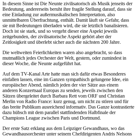
In diesem Sinne ist Die Neunte zivilisatorisch als Musik jenseits der
Bedeutung, andererseits beruht ihre fragile Stellung darauf, dass sie
eine Einladung zur außermusikalischen Interpretation, also
unmittelbaren Überfrachtung, enthält. Damit läuft sie Gefahr, dass
sie mit Bedeutungen überladen wird, die sie letztlich banalisieren.
Doch ist sie stark, und so vergeht dieser eine Aspekt jeweils
zeitgebunden, der zivilisatorische Aspekt gehört aber der
Zeitlosigkeit und überlebt sicher auch die nächsten 200 Jahre.
Die weltweiten Feierlichkeiten waren also angebracht, so dass
mutmaßlich jedes Orchester der Welt, gestern, oder zumindest in
dieser Woche, die Neunte aufgeführt hat.
Auf dem TV-Kanal Arte hatte man sich dafür etwas Besonderes
einfallen lassen, eine im Ganzen sympathisch gelungene Idee, ein
europäischer Abend, nämlich jeden der vier Sätze aus einem
anderen Konzertsaal Europas zu senden, jeweils zwischen den
Sätzen übergeleitet durch Barbara Rett vom ORF und Christian
Merlin von Radio France: kurz genug, um nicht zu stören und für
das breite Publikum ausreichend informativ. Das Ganze kontrastierte
dazu hübsch mit dem parallel stattfindenden Halbfinale der
Champions League zwischen Paris und Dortmund.
Der erste Satz erklang aus dem Leipziger Gewandhaus, wo das
Gewandhausorchester unter seinem Chefdirigenten Andris Nelsons