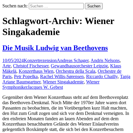
Suchen nach:
Schlagwort-Archiv: Wiener
Singakademie
Die Musik Ludwig van Beethovens
10/05/2024
Konzertrezension
Andreas Schager
,
Andris Nelsons
,
Arte
,
Christof Fischesser
,
Gewandhausorchester Leipzig
,
Klaus
Mäkelä
,
Konzerthaus Wien
,
Orchestra della Scala
,
Orchestre de
Paris
,
Petr Popelka
,
Rachel Willis-Sørensen
,
Riccardo Chailly
,
Tanja
Ariane Baumgartner
,
Wiener Singakademie
,
Wiener
Symphoniker
Jacques W. Gebest
Gegenüber dem Wiener Konzerthaus steht auf dem Beethovenplatz
das Beethoven-Denkmal. Noch Mitte der 1970er Jahre waren dort
Passanten zu beobachten, die im Vorübergehen kurz Halt machten,
den Hut zum Gruß zogen und sich vor dem Denkmal verneigten. In
den eisfreien Monaten fanden an lauen Abenden auf dem dem
Konzerthaus benachbarten Gelände des Wiener Eislaufvereins
gelegentlich Boxkämpfe statt, die sich bei den Konzertbesuchern