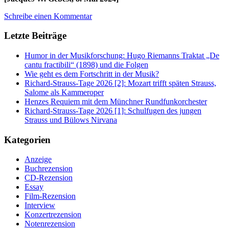
Schreibe einen Kommentar
Letzte Beiträge
Humor in der Musikforschung: Hugo Riemanns Traktat „De
cantu fractibili“ (1898) und die Folgen
Wie geht es dem Fortschritt in der Musik?
Richard-Strauss-Tage 2026 [2]: Mozart trifft späten Strauss,
Salome als Kammeroper
Henzes Requiem mit dem Münchner Rundfunkorchester
Richard-Strauss-Tage 2026 [1]: Schulfugen des jungen
Strauss und Bülows Nirvana
Kategorien
Anzeige
Buchrezension
CD-Rezension
Essay
Film-Rezension
Interview
Konzertrezension
Notenrezension