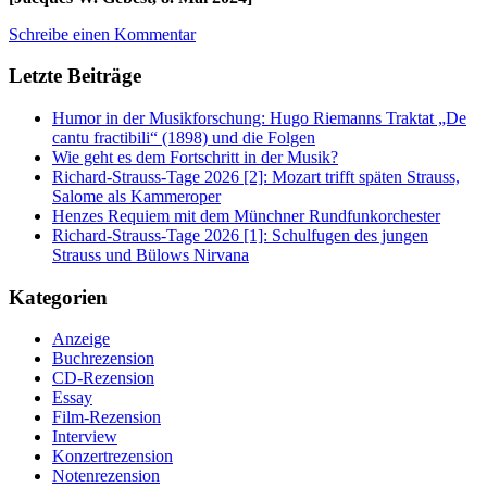
Schreibe einen Kommentar
Letzte Beiträge
Humor in der Musikforschung: Hugo Riemanns Traktat „De
cantu fractibili“ (1898) und die Folgen
Wie geht es dem Fortschritt in der Musik?
Richard-Strauss-Tage 2026 [2]: Mozart trifft späten Strauss,
Salome als Kammeroper
Henzes Requiem mit dem Münchner Rundfunkorchester
Richard-Strauss-Tage 2026 [1]: Schulfugen des jungen
Strauss und Bülows Nirvana
Kategorien
Anzeige
Buchrezension
CD-Rezension
Essay
Film-Rezension
Interview
Konzertrezension
Notenrezension