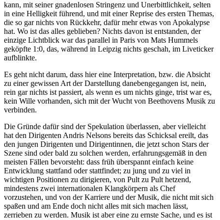
kann, mit seiner gnadenlosen Stringenz und Unerbittlichkeit, selten
in eine Helligkeit führend, und mit einer Reprise des ersten Themas,
die so gar nichts von Rückkehr, dafür mehr etwas von Apokalypse
hat. Wo ist das alles geblieben? Nichts davon ist entstanden, der
einzige Lichtblick war das parallel in Paris von Mats Hummels
geköpfte 1:0, das, während in Leipzig nichts geschah, im Liveticker
aufblinkte.
Es geht nicht darum, dass hier eine Interpretation, bzw. die Absicht
zu einer gewissen Art der Darstellung danebengegangen ist, nein,
rein gar nichts ist passiert, als wenn es um nichts ginge, trist war es,
kein Wille vorhanden, sich mit der Wucht von Beethovens Musik zu
verbinden.
Die Gründe dafür sind der Spekulation überlassen, aber vielleicht
hat den Dirigenten Andris Nelsons bereits das Schicksal ereilt, das
den jungen Dirigenten und Dirigentinnen, die jetzt schon Stars der
Szene sind oder bald zu solchen werden, erfahrungsgemäß in den
meisten Fällen bevorsteht: dass früh überspannt einfach keine
Entwicklung stattfand oder stattfindet; zu jung und zu viel in
wichtigen Positionen zu dirigieren, von Pult zu Pult hetzend,
mindestens zwei internationalen Klangkörpern als Chef
vorzustehen, und von der Karriere und der Musik, die nicht mit sich
spaßen und am Ende doch nicht alles mit sich machen lässt,
zerrieben zu werden. Musik ist aber eine zu ernste Sache, und es ist