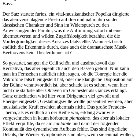
Bass.
Der Satz startete furios, ein vital-musikantischer Popelka dirigierte
das atemverschlagende Presto auf drei und nahm ihm so den
klassischen Charakter und Sinn im Widerspurch zu den
Anweisungen der Partitur, was die Aufführung sofort mit einer
übermotiverten und wilden Zugriffslosigkeit bezahlte, die die
Vordergründigkeit dieses Ansatzes bloßstellte. Wann setzt sich
endlich die Erkenntnis durch, dass auch die dramatischste Musik
Beethovens kein Theaterdonner ist?
So gestartet, sangen die Celli schön und ausdrucksvoll das
Recitativo, das aber eigentlich auch den Bässen gehört. Nun kann
man im Fernsehen natürlich nicht sagen, ob die Tonregie hier die
Mikrofone falsch eingestellt hat, oder die klangliche Disposition auf
der Bühne verantwortlich ist, aber schade ist es schon, wenn hier
nicht die stärkste aller Oktaven im Orchester als Ganzes erklingt.
Ganz entschieden wird hier vom Dirigenten viel gewollt und
Energie eingesetzt; Gestaltungswille wollte präsentiert werden, aber
musikalische Kraft erschien abermals nicht. Das große Freuden-
Thema, als es endlich an der Reihe war, erklang zwar wie
vorgeschrieben in kaum hörbarem
pianissimo
, das aber als lokaler
Effekt verpuffte, da es am
cantabile
und damit der folgenden
Kontinuität des dynamischen Aufbaus fehlte. Das sind ärgerliche
Details; die Wiener Symphoniker sind aber, wenn sie einmal wollen,