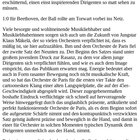
erschütternd, einen einst inspirierenden Dirigenten so matt sehen zu
müssen.
1:0 für Beethoven, der Ball rollte am Torwart vorbei ins Netz.
Viele besorgte und wohlmeinende Musikliebhaber und
Musikliebhaberinnen sorgen sich auch um die Zukunft von Jungstar
Klaus Mäkelä, der so vielen Orchestern verpflichtet ist, dass es
müßig ist, sie hier aufzuzählen. Ihm und dem Orchestre de Paris fiel
der zweite Satz der Neunten zu. Der Beginn des Satzes stand unter
großem juvenilem Druck zur Rasanz, zu dem vor allem junge
Dirigenten sich verpflichtet fühlen, und wie es auch dem Image
entspricht, das das Publikum erwarten mag. Energie bedeutet aber
auch in Form rasanter Bewegung noch nicht musikalische Kraft,
und so hat das Orchestre de Paris für die ersten vier Takte den
cartoonesken Klang einer alten Langspielplatte, die auf der 45er-
Geschwindigkeit abgespielt wird. Dieser zugegebenermaßen
boshafte Eindruck verflüchtigte sich schnell auf hervorragende
Weise hinweggefegt durch das unglaublich präsente, artikulierte und
perfekt funktionierende Orchestre de Paris, als es dem Beginn sofort
die aufgesetzte Schärfe nimmt und den kontrapunktisch verzwickten
Satz geistig äußerst präzise und beweglich in die Hand, und damit in
einer für Orchester in solchen Momenten typischen Dynamik dem
Dirigenten unmerklich aus der Hand, nimmt.