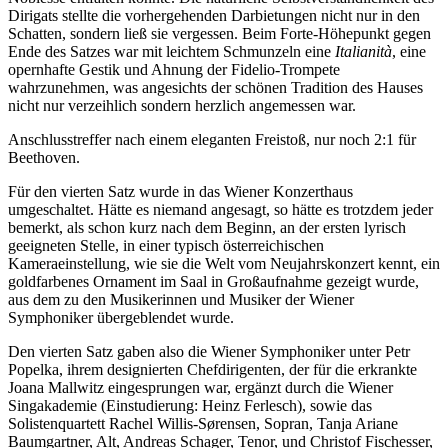
Dirigats stellte die vorhergehenden Darbietungen nicht nur in den
Schatten, sondern ließ sie vergessen. Beim Forte-Höhepunkt gegen
Ende des Satzes war mit leichtem Schmunzeln eine
Italianità
, eine
opernhafte Gestik und Ahnung der Fidelio-Trompete
wahrzunehmen, was angesichts der schönen Tradition des Hauses
nicht nur verzeihlich sondern herzlich angemessen war.
Anschlusstreffer nach einem eleganten Freistoß, nur noch 2:1 für
Beethoven.
Für den vierten Satz wurde in das Wiener Konzerthaus
umgeschaltet. Hätte es niemand angesagt, so hätte es trotzdem jeder
bemerkt, als schon kurz nach dem Beginn, an der ersten lyrisch
geeigneten Stelle, in einer typisch österreichischen
Kameraeinstellung, wie sie die Welt vom Neujahrskonzert kennt, ein
goldfarbenes Ornament im Saal in Großaufnahme gezeigt wurde,
aus dem zu den Musikerinnen und Musiker der Wiener
Symphoniker übergeblendet wurde.
Den vierten Satz gaben also die Wiener Symphoniker unter Petr
Popelka, ihrem designierten Chefdirigenten, der für die erkrankte
Joana Mallwitz eingesprungen war, ergänzt durch die Wiener
Singakademie (Einstudierung: Heinz Ferlesch), sowie das
Solistenquartett Rachel Willis-Sørensen, Sopran, Tanja Ariane
Baumgartner, Alt, Andreas Schager, Tenor, und Christof Fischesser,