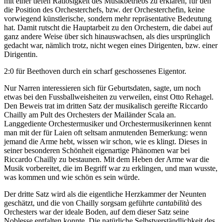
mit einer tiefen Ratlosigkeit des Musikbetriebs zu erklären, für den
die Position des Orchesterchefs, bzw. der Orchesterchefin, keine
vorwiegend künstlerische, sondern mehr repräsentative Bedeutung
hat. Damit rutscht die Hauptarbeit zu den Orchestern, die dabei auf
ganz andere Weise über sich hinauswachsen, als dies ursprünglich
gedacht war, nämlich trotz, nicht wegen eines Dirigenten, bzw. einer
Dirigentin.
2:0 für Beethoven durch ein scharf geschossenes Eigentor.
Nur Narren interessieren sich für Geburtsdaten, sagte, um noch
etwas bei den Fussballweisheiten zu verweilen, einst Otto Rehagel.
Den Beweis trat im dritten Satz der musikalisch gereifte Riccardo
Chailly am Pult des Orchesters der Mailänder Scala an.
Langgediente Orchestermusiker und Orchestermusikerinnen kennt
man mit der für Laien oft seltsam anmutenden Bemerkung: wenn
jemand die Arme hebt, wissen wir schon, wie es klingt. Dieses in
seiner besonderen Schönheit eigenartige Phänomen war bei
Riccardo Chailly zu bestaunen. Mit dem Heben der Arme war die
Musik vorbereitet, die im Begriff war zu erklingen, und man wusste,
was kommen und wie schön es sein würde.
Der dritte Satz wird als die eigentliche Herzkammer der Neunten
geschätzt, und die von Chailly sorgsam geführte
cantabilità
des
Orchesters war der ideale Boden, auf dem dieser Satz seine
Noblesse entfalten konnte. Die natürliche Selbstverständlichkeit des