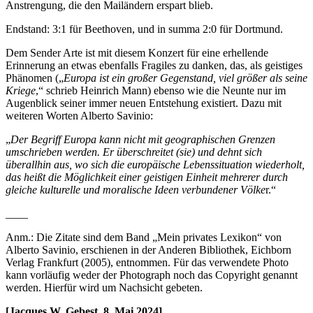
Anstrengung, die den Mailändern erspart blieb.
Endstand: 3:1 für Beethoven, und in summa 2:0 für Dortmund.
Dem Sender Arte ist mit diesem Konzert für eine erhellende
Erinnerung an etwas ebenfalls Fragiles zu danken, das, als geistiges
Phänomen („
Europa ist ein großer Gegenstand, viel größer als seine
Kriege
,“ schrieb Heinrich Mann) ebenso wie die Neunte nur im
Augenblick seiner immer neuen Entstehung existiert. Dazu mit
weiteren Worten Alberto Savinio:
„
Der Begriff Europa kann nicht mit geographischen Grenzen
umschrieben werden. Er überschreitet (sie) und dehnt sich
überallhin aus, wo sich die europäische Lebenssituation wiederholt,
das heißt die Möglichkeit einer geistigen Einheit mehrerer durch
gleiche kulturelle und moralische Ideen verbundener Völke
r.“
____
Anm.: Die Zitate sind dem Band „Mein privates Lexikon“ von
Alberto Savinio, erschienen in der Anderen Bibliothek, Eichborn
Verlag Frankfurt (2005), entnommen. Für das verwendete Photo
kann vorläufig weder der Photograph noch das Copyright genannt
werden. Hierfür wird um Nachsicht gebeten.
[Jacques W. Gebest, 8. Mai 2024]