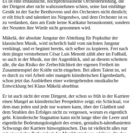
Es ist eine erstaunliche, hochprofessionelle Orchesterleistung, die
der Dirigent aber nicht wahrzunehmen schien, seine fast einfältige
Gestik ist der Sache Beethovens und des Orchesters nicht dienlich;
er eilt frisch und talentiert ins Nirgendwo, und dem Orchester ist es
zu verdanken, dass am Ende keine Karikatur herauskommt, sondern
der Neunten ihre Würde nicht genommen wird.
Mäkelä, der absolute Jungstar der Abteilung für Popkultur der
klassischen Musik, wird sicherlich bald vom nächsten Jungstar
verdrängt, und er beginnt bereits, sich selber zu kopieren. Frei nach
dem jüngst verstorbenen César Luis Menotti zählt aber im Fußball,
so auch in der Musik, nur der Augenblick, und an diesem scheitern
alle, die das Risiko der Zerbechlichkeit der eigenen Freiheit im
Zusammenspiel der Kräfte nicht eingehen. Bei allem Talent ist, sei
es durch zu viel Arbeit oder mangels künstlerischen Eigenbedarfs,
schon jetzt das Ausbleiben einer weitergehenden musikalische
Entwicklung bei Klaus Mäkelä absehbar.
Er ist auch nicht der erste Dirigent, der schon so früh in der Karriere
einen Mangel an künstlerischer Perspektive zeigt; ein Schicksal, vor
dem man jeden und jede nur warnen kann, über der Glattheit und
dem Strahlen des Erfolges nicht zu vergessen, worum es eigentlich
geht. Künstlerische Stagnation kann nicht lange über die Leere und
eigentliche Bedeutungslosigkeit des ersten, genialisch-talentbasierten
Schwungs der Karriere hinwegtäuschen. Das ist vielleicht alles nur