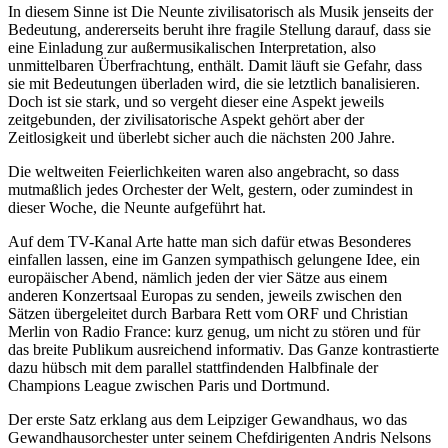
In diesem Sinne ist Die Neunte zivilisatorisch als Musik jenseits der
Bedeutung, andererseits beruht ihre fragile Stellung darauf, dass sie
eine Einladung zur außermusikalischen Interpretation, also
unmittelbaren Überfrachtung, enthält. Damit läuft sie Gefahr, dass
sie mit Bedeutungen überladen wird, die sie letztlich banalisieren.
Doch ist sie stark, und so vergeht dieser eine Aspekt jeweils
zeitgebunden, der zivilisatorische Aspekt gehört aber der
Zeitlosigkeit und überlebt sicher auch die nächsten 200 Jahre.
Die weltweiten Feierlichkeiten waren also angebracht, so dass
mutmaßlich jedes Orchester der Welt, gestern, oder zumindest in
dieser Woche, die Neunte aufgeführt hat.
Auf dem TV-Kanal Arte hatte man sich dafür etwas Besonderes
einfallen lassen, eine im Ganzen sympathisch gelungene Idee, ein
europäischer Abend, nämlich jeden der vier Sätze aus einem
anderen Konzertsaal Europas zu senden, jeweils zwischen den
Sätzen übergeleitet durch Barbara Rett vom ORF und Christian
Merlin von Radio France: kurz genug, um nicht zu stören und für
das breite Publikum ausreichend informativ. Das Ganze kontrastierte
dazu hübsch mit dem parallel stattfindenden Halbfinale der
Champions League zwischen Paris und Dortmund.
Der erste Satz erklang aus dem Leipziger Gewandhaus, wo das
Gewandhausorchester unter seinem Chefdirigenten Andris Nelsons