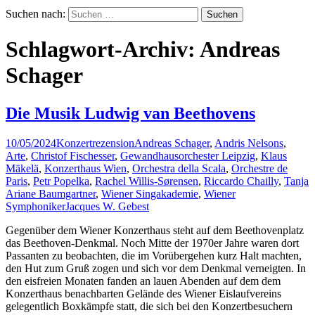
Suchen nach:
Schlagwort-Archiv: Andreas
Schager
Die Musik Ludwig van Beethovens
10/05/2024
Konzertrezension
Andreas Schager
,
Andris Nelsons
,
Arte
,
Christof Fischesser
,
Gewandhausorchester Leipzig
,
Klaus
Mäkelä
,
Konzerthaus Wien
,
Orchestra della Scala
,
Orchestre de
Paris
,
Petr Popelka
,
Rachel Willis-Sørensen
,
Riccardo Chailly
,
Tanja
Ariane Baumgartner
,
Wiener Singakademie
,
Wiener
Symphoniker
Jacques W. Gebest
Gegenüber dem Wiener Konzerthaus steht auf dem Beethovenplatz
das Beethoven-Denkmal. Noch Mitte der 1970er Jahre waren dort
Passanten zu beobachten, die im Vorübergehen kurz Halt machten,
den Hut zum Gruß zogen und sich vor dem Denkmal verneigten. In
den eisfreien Monaten fanden an lauen Abenden auf dem dem
Konzerthaus benachbarten Gelände des Wiener Eislaufvereins
gelegentlich Boxkämpfe statt, die sich bei den Konzertbesuchern