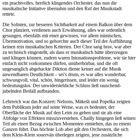
ein prachtvolles, herrlich klingendes Orchester, das nun die
musikalische Initiative übernahm und den Ruf der Musikstadt
rettete.
Die Solisten, zur besseren Sichtbarkeit auf einem Balkon über dem
Chor platziert, verdienen auch Erwähnung, alles war ordentlich
gesungen, ebenfalls mit einer gewissen, vor allem mimischen,
Übermotivation, und so gehorchte auch dieser Teil der Aufführung
keinen rein musikalischen Kriterien. Der Chor sang brav, war aber
zu technisch eingestellt, als dass er musikalisch hätte überzeugen
und klingen können, zudem waren Intonationsprobleme, wie sie hier
einfach nicht vorkommen dürfen, unüberhörbar, und die oft
ungesanglich abgehackte Diktion diente keiner auf die Musik
anwendbaren Deutlichkeit – sei’s drum, es war alles wunderbar,
schwungvoll, vital, schön, hingerissen, und leider ein wenig
bedeutungslos. Der unwiderstehliche Schluss ließ rauschend-
jubelnden Beifall aufbranden.
Lehrreich war das Konzert: Nelsons, Mäkelä und Popelka zeigten
dem Publikum jeder auf seine Weise, was es bedeutet, der
Oberfläche der Musik auf den Leim zu gehen und sie als eine
Abfolge von Effekten misszuverstehen. Chailly hingegen ließ seinen
Teil als einen Bezug zwischen Momenten entstehen, das zu einem
Ganzen führt. Das höchste Lob aber gilt den Orchestern, die sich
dem Klein-Klein souervän überlegen zeigten, jene zusätzliche