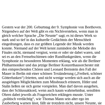
Gestern war der 200. Geburtstag der 9. Symphonie von Beethoven.
Nirgendwo auf der Welt gibt es ein Nichtverstehen, wenn man in
gleich welcher Sprache „Die Neunte“ sagt; es ist dieses Werk so
stark und so tief in das kulturelle Gedächtnis der Menschheit
eingedrungen, dass es zur größten Legende der Musik werden
konnte. Niemand auf der Welt kennt zumindest die Melodie des
Finales nicht, niemand vergisst, wenn er oder sie dabei waren, und
sei es an den Fernsehschirmen oder Rundfunkgeräten, wenn die
Symphonie zu besonderen Momenten erklang, wie als die Berliner
Philharmoniker und das jetzige Berliner Konzerthausorchester mit
den entsprechenden Chören und Leonard Bernstein den Fall der
Mauer in Berlin mit einer schönen Textänderung („Freiheit, schöner
Götterfunken“) feierten, und nicht wenige werden sich auch an die
ausgiebigen Möglichkeiten zum Missbrauch erinnern, Hitler und
Stalin ließen sie sich gerne vorspielen. Man darf davon ausgehen,
dass der Schlussakkord, wenn auch kaum wahrnehmbar, sensiblen
Ohren dabei jeweils als Fragezeichen erklingen musste. Unter
„politisch verdächtig“, wie Thomas Mann sein alter ego im
Zauberberg warnen lässt, fällt sie trotzdem nicht, unsere Neunte, sie