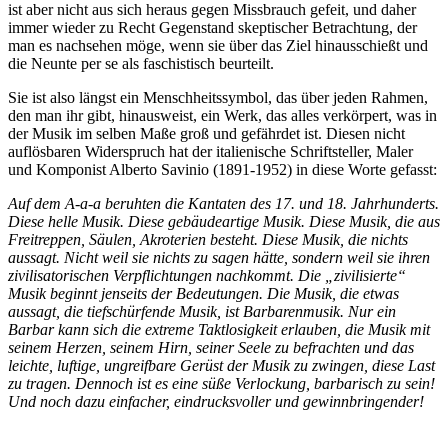
ist aber nicht aus sich heraus gegen Missbrauch gefeit, und daher
immer wieder zu Recht Gegenstand skeptischer Betrachtung, der
man es nachsehen möge, wenn sie über das Ziel hinausschießt und
die Neunte per se als faschistisch beurteilt.
Sie ist also längst ein Menschheitssymbol, das über jeden Rahmen,
den man ihr gibt, hinausweist, ein Werk, das alles verkörpert, was in
der Musik im selben Maße groß und gefährdet ist. Diesen nicht
auflösbaren Widerspruch hat der italienische Schriftsteller, Maler
und Komponist Alberto Savinio (1891-1952) in diese Worte gefasst:
Auf dem A-a-a beruhten die Kantaten des 17. und 18. Jahrhunderts.
Diese helle Musik. Diese gebäudeartige Musik. Diese Musik, die aus
Freitreppen, Säulen, Akroterien besteht. Diese Musik, die nichts
aussagt. Nicht weil sie nichts zu sagen hätte, sondern weil sie ihren
zivilisatorischen Verpflichtungen nachkommt. Die „zivilisierte“
Musik beginnt jenseits der Bedeutungen. Die Musik, die etwas
aussagt, die tiefschürfende Musik, ist Barbarenmusik. Nur ein
Barbar kann sich die extreme Taktlosigkeit erlauben, die Musik mit
seinem Herzen, seinem Hirn, seiner Seele zu befrachten und das
leichte, luftige, ungreifbare Gerüst der Musik zu zwingen, diese Last
zu tragen. Dennoch ist es eine süße Verlockung, barbarisch zu sein!
Und noch dazu einfacher, eindrucksvoller und gewinnbringender!