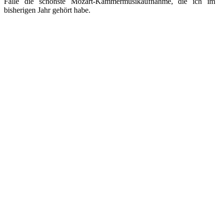
Fälle die schönste Mozart-Kammermusikaufnahme, die ich im
bisherigen Jahr gehört habe.