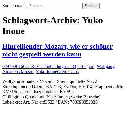
Suchen nach:
Schlagwort-Archiv: Yuko
Inoue
Hinreißender Mozart, wie er schöner
nicht gespielt werden kann
04/09/2016
CD-Rezension
Chilingirian Quartet
,
crd
,
Wolfgang
Amadeus Mozart
,
Yuko Inoue
Grete Catus
Wolfgang Amadeus Mozart – Streichquintette Vol. 2
Streichquintette D-Dur, KV 593; Es-Dur, KV614; Fragment a-Moll,
KV515c, alternatives Finale zu KV593
Chilingirian Quartet mit Yuko Inoue (zweite Bratsche)
Label: crd; Art.-Nr.: crd3523 / EAN: 708093352326