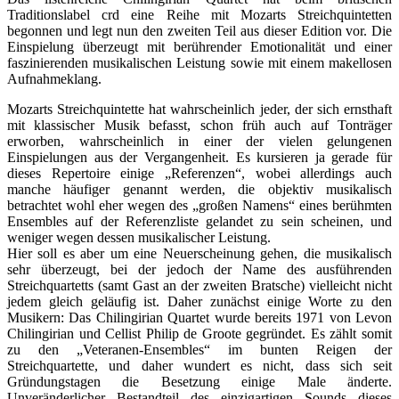
Traditionslabel crd eine Reihe mit Mozarts Streichquintetten
begonnen und legt nun den zweiten Teil aus dieser Edition vor. Die
Einspielung überzeugt mit berührender Emotionalität und einer
faszinierenden musikalischen Leistung sowie mit einem makellosen
Aufnahmeklang.
Mozarts Streichquintette hat wahrscheinlich jeder, der sich ernsthaft
mit klassischer Musik befasst, schon früh auch auf Tonträger
erworben, wahrscheinlich in einer der vielen gelungenen
Einspielungen aus der Vergangenheit. Es kursieren ja gerade für
dieses Repertoire einige „Referenzen“, wobei allerdings auch
manche häufiger genannt werden, die objektiv musikalisch
betrachtet wohl eher wegen des „großen Namens“ eines berühmten
Ensembles auf der Referenzliste gelandet zu sein scheinen, und
weniger wegen dessen musikalischer Leistung.
Hier soll es aber um eine Neuerscheinung gehen, die musikalisch
sehr überzeugt, bei der jedoch der Name des ausführenden
Streichquartetts (samt Gast an der zweiten Bratsche) vielleicht nicht
jedem gleich geläufig ist. Daher zunächst einige Worte zu den
Musikern: Das Chilingirian Quartet wurde bereits 1971 von Levon
Chilingirian und Cellist Philip de Groote gegründet. Es zählt somit
zu den „Veteranen-Ensembles“ im bunten Reigen der
Streichquartette, und daher wundert es nicht, dass sich seit
Gründungstagen die Besetzung einige Male änderte.
Unveränderlicher Bestandteil des einzigartigen Sounds dieses