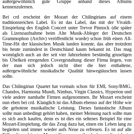
außergewöhnlich gute Gruppe anhand dieses Albums
kennenzulernen.
Bei crd erscheint der Mozart der Chilingirians auf einem
traditionsreichen Label. Es ist das Label, das mit der Vivaldi-
Einspielung des English Concert unter Trevor Pinnock (die später
als Lizenzaufnahme beim Alte Musik-Ableger der Deutschen
Grammophon (Archiv) veröffentlicht wurde) schon früh einen All-
Time-Hit der klassischen Musik landen konnte, das aber trotzdem
bis heute zumindest in Deutschland kaum bekannt ist. Das mag
womöglich auch an der seit vier Jahrzehnten beständig gruseligen
bis Übelkeit erregenden Covergestaltung dieser Firma liegen, von
der man sich jedoch nicht über die hier enthaltene,
außergewöhnliche musikalische Qualität hinwegtäuschen lassen
sollte.
Das Chilingirian Quartet hat vormals schon für EMI, Sony/BMG,
Chandos, Harmonia Mundi, Nimbus, Virgin Classics, Hyperion und
viele andere namhafte Firmen aufgenommen. Ihr Mozart erscheint
nun eben bei crd. Klanglich ist das Album ebenso auf der Höhe wie
die gebotene musikalische Leistung. Dieses fantastische Album
sollte man unbedingt gehört haben, meiner Meinung nach sollte man
es sich auch kaufen, denn es ist dies ein seltenes Beispiel für eine
Mozart-Einspielung, die das Zeug dazu hat, einen ein Leben lang zu
begleiten und immer wieder aufs Neue zu erfreuen. Es ist auf alle