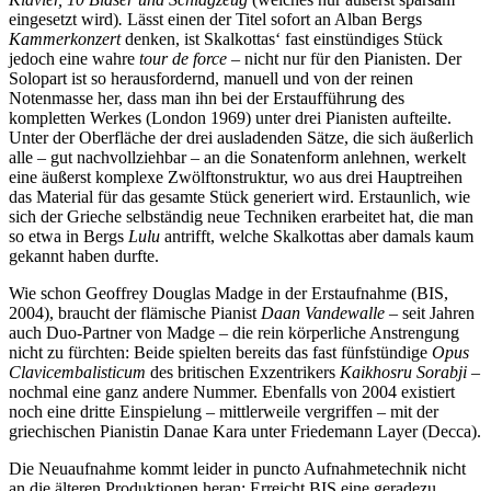
eingesetzt wird)
.
Lässt einen der Titel sofort an Alban Bergs
Kammerkonzert
denken, ist Skalkottas‘ fast einstündiges Stück
jedoch eine wahre
tour de force
– nicht nur für den Pianisten. Der
Solopart ist so herausfordernd, manuell und von der reinen
Notenmasse her, dass man ihn bei der Erstaufführung des
kompletten Werkes (London 1969) unter drei Pianisten aufteilte.
Unter der Oberfläche der drei ausladenden Sätze, die sich äußerlich
alle – gut nachvollziehbar – an die Sonatenform anlehnen, werkelt
eine äußerst komplexe Zwölftonstruktur, wo aus drei Hauptreihen
das Material für das gesamte Stück generiert wird. Erstaunlich, wie
sich der Grieche selbständig neue Techniken erarbeitet hat, die man
so etwa in Bergs
Lulu
antrifft, welche Skalkottas aber damals kaum
gekannt haben durfte.
Wie schon Geoffrey Douglas Madge in der Erstaufnahme (BIS,
2004), braucht der flämische Pianist
Daan Vandewalle
– seit Jahren
auch Duo-Partner von Madge – die rein körperliche Anstrengung
nicht zu fürchten: Beide spielten bereits das fast fünfstündige
Opus
Clavicembalisticum
des britischen Exzentrikers
Kaikhosru Sorabji
–
nochmal eine ganz andere Nummer. Ebenfalls von 2004 existiert
noch eine dritte Einspielung – mittlerweile vergriffen – mit der
griechischen Pianistin Danae Kara unter Friedemann Layer (Decca).
Die Neuaufnahme kommt leider in puncto Aufnahmetechnik nicht
an die älteren Produktionen heran: Erreicht BIS eine geradezu