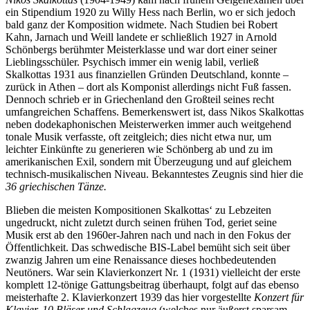
ein Stipendium 1920 zu Willy Hess nach Berlin, wo er sich jedoch
bald ganz der Komposition widmete. Nach Studien bei Robert
Kahn, Jarnach und Weill landete er schließlich 1927 in Arnold
Schönbergs berühmter Meisterklasse und war dort einer seiner
Lieblingsschüler. Psychisch immer ein wenig labil, verließ
Skalkottas 1931 aus finanziellen Gründen Deutschland, konnte –
zurück in Athen – dort als Komponist allerdings nicht Fuß fassen.
Dennoch schrieb er in Griechenland den Großteil seines recht
umfangreichen Schaffens. Bemerkenswert ist, dass Nikos Skalkottas
neben dodekaphonischen Meisterwerken immer auch weitgehend
tonale Musik verfasste, oft zeitgleich; dies nicht etwa nur, um
leichter Einkünfte zu generieren wie Schönberg ab und zu im
amerikanischen Exil, sondern mit Überzeugung und auf gleichem
technisch-musikalischen Niveau. Bekanntestes Zeugnis sind hier die
36 griechischen Tänze.
Blieben die meisten Kompositionen Skalkottas‘ zu Lebzeiten
ungedruckt, nicht zuletzt durch seinen frühen Tod, geriet seine
Musik erst ab den 1960er-Jahren nach und nach in den Fokus der
Öffentlichkeit. Das schwedische BIS-Label bemüht sich seit über
zwanzig Jahren um eine Renaissance dieses hochbedeutenden
Neutöners. War sein Klavierkonzert Nr. 1 (1931) vielleicht der erste
komplett 12-tönige Gattungsbeitrag überhaupt, folgt auf das ebenso
meisterhafte 2. Klavierkonzert 1939 das hier vorgestellte
Konzert für
Klavier, 10 Bläser und Schlagzeug
(welches nur äußerst sparsam