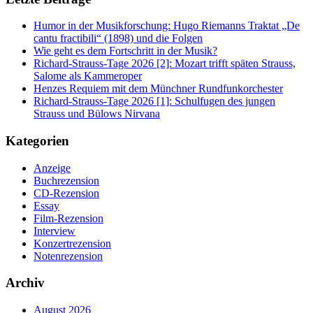
Humor in der Musikforschung: Hugo Riemanns Traktat „De
cantu fractibili“ (1898) und die Folgen
Wie geht es dem Fortschritt in der Musik?
Richard-Strauss-Tage 2026 [2]: Mozart trifft späten Strauss,
Salome als Kammeroper
Henzes Requiem mit dem Münchner Rundfunkorchester
Richard-Strauss-Tage 2026 [1]: Schulfugen des jungen
Strauss und Bülows Nirvana
Kategorien
Anzeige
Buchrezension
CD-Rezension
Essay
Film-Rezension
Interview
Konzertrezension
Notenrezension
Archiv
August 2026