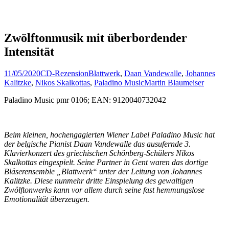
Zwölftonmusik mit überbordender
Intensität
11/05/2020
CD-Rezension
Blattwerk
,
Daan Vandewalle
,
Johannes
Kalitzke
,
Nikos Skalkottas
,
Paladino Music
Martin Blaumeiser
Paladino Music pmr 0106; EAN: 9120040732042
Beim kleinen, hochengagierten Wiener Label Paladino Music hat
der belgische Pianist Daan Vandewalle das ausufernde 3.
Klavierkonzert des griechischen Schönberg-Schülers Nikos
Skalkottas eingespielt. Seine Partner in Gent waren das dortige
Bläserensemble „Blattwerk“ unter der Leitung von Johannes
Kalitzke. Diese nunmehr dritte Einspielung des gewaltigen
Zwölftonwerks kann vor allem durch seine fast hemmungslose
Emotionalität überzeugen.