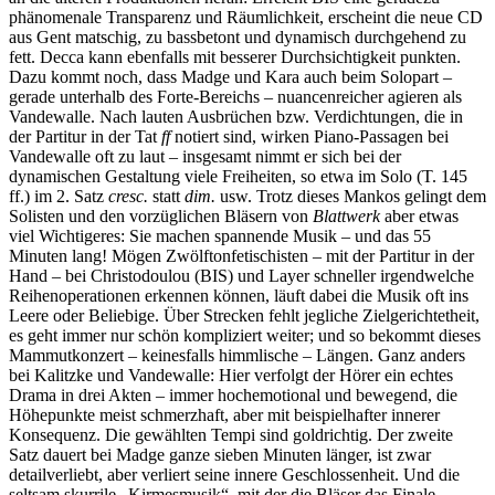
phänomenale Transparenz und Räumlichkeit, erscheint die neue CD
aus Gent matschig, zu bassbetont und dynamisch durchgehend zu
fett. Decca kann ebenfalls mit besserer Durchsichtigkeit punkten.
Dazu kommt noch, dass Madge und Kara auch beim Solopart –
gerade unterhalb des Forte-Bereichs – nuancenreicher agieren als
Vandewalle. Nach lauten Ausbrüchen bzw. Verdichtungen, die in
der Partitur in der Tat
ff
notiert sind, wirken Piano-Passagen bei
Vandewalle oft zu laut – insgesamt nimmt er sich bei der
dynamischen Gestaltung viele Freiheiten, so etwa im Solo (T. 145
ff.) im 2. Satz
cresc.
statt
dim.
usw. Trotz dieses Mankos gelingt dem
Solisten und den vorzüglichen Bläsern von
Blattwerk
aber etwas
viel Wichtigeres: Sie machen spannende Musik – und das 55
Minuten lang! Mögen Zwölftonfetischisten – mit der Partitur in der
Hand – bei Christodoulou (BIS) und Layer schneller irgendwelche
Reihenoperationen erkennen können, läuft dabei die Musik oft ins
Leere oder Beliebige. Über Strecken fehlt jegliche Zielgerichtetheit,
es geht immer nur schön kompliziert weiter; und so bekommt dieses
Mammutkonzert – keinesfalls himmlische – Längen. Ganz anders
bei Kalitzke und Vandewalle: Hier verfolgt der Hörer ein echtes
Drama in drei Akten – immer hochemotional und bewegend, die
Höhepunkte meist schmerzhaft, aber mit beispielhafter innerer
Konsequenz. Die gewählten Tempi sind goldrichtig. Der zweite
Satz dauert bei Madge ganze sieben Minuten länger, ist zwar
detailverliebt, aber verliert seine innere Geschlossenheit. Und die
seltsam skurrile „Kirmesmusik“, mit der die Bläser das Finale