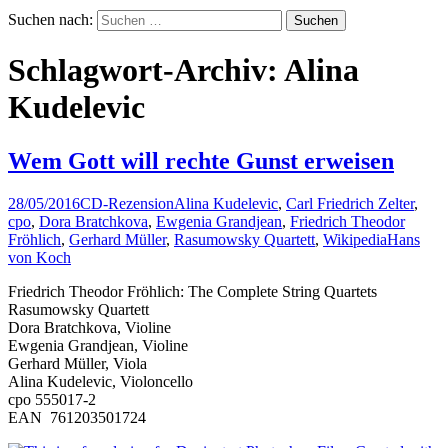
Suchen nach:
Schlagwort-Archiv: Alina
Kudelevic
Wem Gott will rechte Gunst erweisen
28/05/2016
CD-Rezension
Alina Kudelevic
,
Carl Friedrich Zelter
,
cpo
,
Dora Bratchkova
,
Ewgenia Grandjean
,
Friedrich Theodor
Fröhlich
,
Gerhard Müller
,
Rasumowsky Quartett
,
Wikipedia
Hans
von Koch
Friedrich Theodor Fröhlich: The Complete String Quartets
Rasumowsky Quartett
Dora Bratchkova, Violine
Ewgenia Grandjean, Violine
Gerhard Müller, Viola
Alina Kudelevic, Violoncello
cpo 555017-2
EAN 761203501724