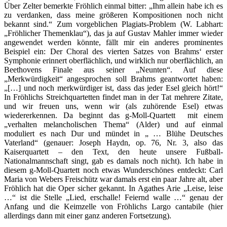
Über Zelter bemerkte Fröhlich einmal bitter: „Ihm allein habe ich es
zu verdanken, dass meine größeren Kompositionen noch nicht
bekannt sind.“ Zum vorgeblichen Plagiats-Problem (W. Labhart:
„Fröhlicher Themenklau“), das ja auf Gustav Mahler immer wieder
angewendet werden könnte, fällt mir ein anderes prominentes
Beispiel ein: Der Choral des vierten Satzes von Brahms‘ erster
Symphonie erinnert oberflächlich, und wirklich nur oberflächlich, an
Beethovens Finale aus seiner „Neunten“. Auf diese
„Merkwürdigkeit“ angesprochen soll Brahms geantwortet haben:
„[…] und noch merkwürdiger ist, dass das jeder Esel gleich hört!“
In Fröhlichs Streichquartetten findet man in der Tat mehrere Zitate,
und wir freuen uns, wenn wir (als zuhörende Esel) etwas
wiedererkennen. Da beginnt das g-Moll-Quartett mit einem
„verhalten melancholischen Thema“ (Alder) und auf einmal
moduliert es nach Dur und mündet in „ … Blühe Deutsches
Vaterland“ (genauer: Joseph Haydn, op. 76, Nr. 3, also das
Kaiserquartett – den Text, den heute unsere Fußball-
Nationalmannschaft singt, gab es damals noch nicht). Ich habe in
diesem g-Moll-Quartett noch etwas Wunderschönes entdeckt: Carl
Maria von Webers Freischütz war damals erst ein paar Jahre alt, aber
Fröhlich hat die Oper sicher gekannt. In Agathes Arie „Leise, leise
…“ ist die Stelle „Lied, erschalle! Feiernd walle …“ genau der
Anfang und die Keimzelle von Fröhlichs Largo cantabile (hier
allerdings dann mit einer ganz anderen Fortsetzung).