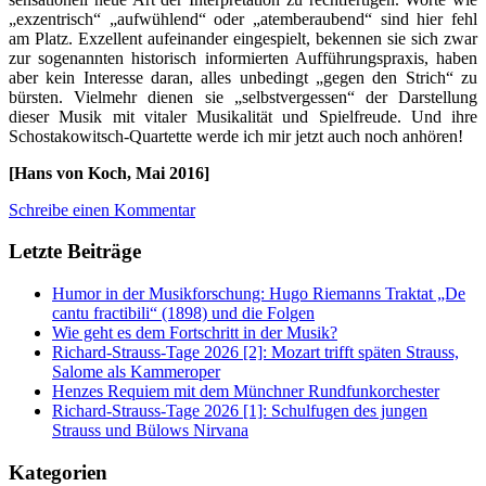
„exzentrisch“ „aufwühlend“ oder „atemberaubend“ sind hier fehl
am Platz. Exzellent aufeinander eingespielt, bekennen sie sich zwar
zur sogenannten historisch informierten Aufführungspraxis, haben
aber kein Interesse daran, alles unbedingt „gegen den Strich“ zu
bürsten. Vielmehr dienen sie „selbstvergessen“ der Darstellung
dieser Musik mit vitaler Musikalität und Spielfreude. Und ihre
Schostakowitsch-Quartette werde ich mir jetzt auch noch anhören!
[Hans von Koch, Mai 2016]
Schreibe einen Kommentar
Letzte Beiträge
Humor in der Musikforschung: Hugo Riemanns Traktat „De
cantu fractibili“ (1898) und die Folgen
Wie geht es dem Fortschritt in der Musik?
Richard-Strauss-Tage 2026 [2]: Mozart trifft späten Strauss,
Salome als Kammeroper
Henzes Requiem mit dem Münchner Rundfunkorchester
Richard-Strauss-Tage 2026 [1]: Schulfugen des jungen
Strauss und Bülows Nirvana
Kategorien