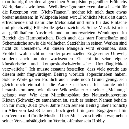
man traurig über den allgemeinen Stumpfsinn gegenüber Fröhlichs
Werk, damals wie heute. Weil diese Ignoranz exemplarisch steht für
die Rezeption von „Nicht-Titanen“, möchte ich mich dazu etwas
breiter auslassen: In Wikipedia lesen wir: „Fröhlichs Musik ist durch
erfrischende und natürliche Melodizität und Sinn für das Einfache
und gleichzeitig Effektvolle gekennzeichnet. Seine Musik ist reich
an gefühlhaftem Ausdruck und an unerwarteten Wendungen im
Bereich des Harmonischen. Doch auch das starr Formelhafte und
Schematische sowie die vielfachen Satzfehler in seinen Werken sind
nicht zu übersehen. An diesen Mängeln wird erkennbar, dass
Fröhlich wohl nicht nur an der provinziellen Enge seiner Umwelt,
sondern auch an der wachsenden Einsicht in seine eigene
künstlerische und kompositorisch-technische Unzulänglichkeit
verzweifelte“. Ich musste erstaunt feststellen, dass viele gerade aus
diesem sehr fragwürdigen Beitrag wörtlich abgeschrieben haben.
Solche Worte gäben Fröhlich auch heute noch Grund genug, sich
gleich noch einmal in die Aare zu stürzen. Ich konnte nicht
herausbekommen, wie dieser Wikipedianer zu seiner „Meinung“
gelangt war. Wie dem Mitteilungsblatt des Naturschutzvereins
Kloten (Schweiz) zu entnehmen ist, starb er (seinen Namen behalte
ich für mich) 2010 (zwei Jahre nach seinem Beitrag über Fröhlich)
im Alter von fast 83 Jahren, hoch geehrt für „sein Engagement für
den Verein und für die Musik“. Über Musik zu schreiben war, neben
seiner Vorstandstätigkeit im Verein, offenbar sein Hobby.