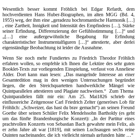
Wesentlich besser kommt Fröhlich bei Edgar Refardt, dem
hochverdienten Hans Huber-Biographen, im alten MGG (Bd. 4,
1955) weg, der ihm eine „geradezu hochromantische Harmonik […]
, eine Zartheit, Innigkeit und Intensität des Empfindens […], Stärke
seiner Erfindung, Differenzierung der Gefühlsstimmung […]“ und
„[…] eine außergewöhnliche Begabung für Erfindung
charakteristischer Instrumentalfiguren […]“ attestierte, aber derlei
eigenständige Beobachtung ist leider die Ausnahme.
Wenn Sie noch mehr Fundiertes zu Friedrich Theodor Fröhlich
erfahren wollen, so empfehle ich Ihnen die Lektüre des sehr guten
Booklet-Texts zur vorliegenden Einspielung, verfasst von Anneliese
Alder. Dort kann man lesen: „Das mangelnde Interesse an einer
Gesamtedition mag in den wenigen Untersuchungen begründet
liegen, die den Streichquartetten handwerkliche Mängel wie
Quintparallelen attestieren und Plagiate nachweisen.“ Zum Thema
Quintparallelen fällt mir ein: Am 25. Mai1826 schrieb der
einflussreiche Zeitgenosse Carl Friedrich Zelter (generöses Lob für
Fröhlich: „Schweizer, das hast du brav gemacht“) an seinen Freund
Goethe über seinen Schüler Felix Mendelssohn Bartholdy (es geht
um das fünfte Brandenburgische Konzert): „In der Partitur eines
prachtvollen Konzerts von Sebastian Bach gewahrte mein Felix, als
er zehn Jahre alt war [1819], mit seinen Luchsaugen sechs reine
Quinten nacheinander, die ich vielleicht niemals gefunden hätte …“