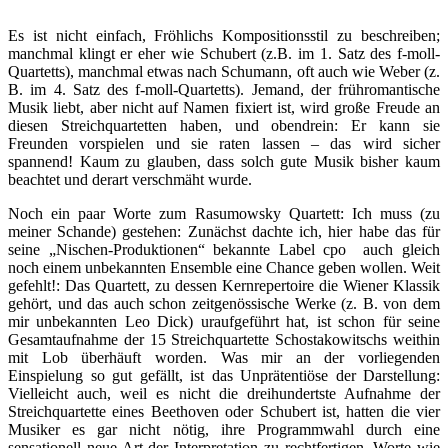
Es ist nicht einfach, Fröhlichs Kompositionsstil zu beschreiben;
manchmal klingt er eher wie Schubert (z.B. im 1. Satz des f-moll-
Quartetts), manchmal etwas nach Schumann, oft auch wie Weber (z.
B. im 4. Satz des f-moll-Quartetts). Jemand, der frühromantische
Musik liebt, aber nicht auf Namen fixiert ist, wird große Freude an
diesen Streichquartetten haben, und obendrein: Er kann sie
Freunden vorspielen und sie raten lassen – das wird sicher
spannend! Kaum zu glauben, dass solch gute Musik bisher kaum
beachtet und derart verschmäht wurde.
Noch ein paar Worte zum Rasumowsky Quartett: Ich muss (zu
meiner Schande) gestehen: Zunächst dachte ich, hier habe das für
seine „Nischen-Produktionen“ bekannte Label cpo auch gleich
noch einem unbekannten Ensemble eine Chance geben wollen. Weit
gefehlt!: Das Quartett, zu dessen Kernrepertoire die Wiener Klassik
gehört, und das auch schon zeitgenössische Werke (z. B. von dem
mir unbekannten Leo Dick) uraufgeführt hat, ist schon für seine
Gesamtaufnahme der 15 Streichquartette Schostakowitschs weithin
mit Lob überhäuft worden. Was mir an der vorliegenden
Einspielung so gut gefällt, ist das Unprätentiöse der Darstellung:
Vielleicht auch, weil es nicht die dreihundertste Aufnahme der
Streichquartette eines Beethoven oder Schubert ist, hatten die vier
Musiker es gar nicht nötig, ihre Programmwahl durch eine
sensationell neue Art der Interpretation zu rechtfertigen. Worte wie