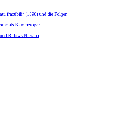
u fractibili“ (1898) und die Folgen
Salome als Kammeroper
s und Bülows Nirvana