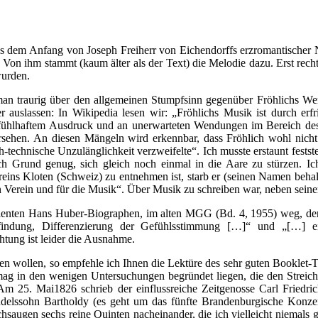
 aus dem Anfang von Joseph Freiherr von Eichendorffs erzromantische
n ihm stammt (kaum älter als der Text) die Melodie dazu. Erst recht u
wurden.
d man traurig über den allgemeinen Stumpfsinn gegenüber Fröhlichs Wer
 auslassen: In Wikipedia lesen wir: „Fröhlichs Musik ist durch erf
n gefühlhaftem Ausdruck und an unerwarteten Wendungen im Bereich d
ersehen. An diesen Mängeln wird erkennbar, dass Fröhlich wohl nich
-technische Unzulänglichkeit verzweifelte“. Ich musste erstaunt festste
h Grund genug, sich gleich noch einmal in die Aare zu stürzen. Ic
eins Kloten (Schweiz) zu entnehmen ist, starb er (seinen Namen behalt
n Verein und für die Musik“. Über Musik zu schreiben war, neben seiner
ienten Hans Huber-Biographen, im alten MGG (Bd. 4, 1955) weg, der
rfindung, Differenzierung der Gefühlsstimmung […]“ und „[…] ei
chtung ist leider die Ausnahme.
n wollen, so empfehle ich Ihnen die Lektüre des sehr guten Booklet-Te
ag in den wenigen Untersuchungen begründet liegen, die den Streichq
m 25. Mai1826 schrieb der einflussreiche Zeitgenosse Carl Friedrich
elssohn Bartholdy (es geht um das fünfte Brandenburgische Konzert)
uchsaugen sechs reine Quinten nacheinander, die ich vielleicht niemals