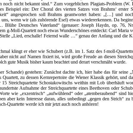
en noch nicht bekannt sind.“ Zum vorgeblichen Plagiats-Problem (W. 
s Beispiel ein: Der Choral des vierten Satzes von Brahms‘ erster Sy
eit“ angesprochen soll Brahms geantwortet haben: „[…] und noch m
euen uns, wenn wir (als zuhörende Esel) etwas wiedererkennen. Da begi
 Blühe Deutsches Vaterland“ (genauer: Joseph Haydn, op. 76, Nr. 3
esem g-Moll-Quartett noch etwas Wunderschönes entdeckt: Carl Maria von
e Stelle „Lied, erschalle! Feiernd walle …“ genau der Anfang und die Ke
nchmal klingt er eher wie Schubert (z.B. im 1. Satz des f-moll-Quart
 aber nicht auf Namen fixiert ist, wird große Freude an diesen Streic
solch gute Musik bisher kaum beachtet und derart verschmäht wurde.
r Schande) gestehen: Zunächst dachte ich, hier habe das für seine 
 Quartett, zu dessen Kernrepertoire die Wiener Klassik gehört, und d
 15 Streichquartette Schostakowitschs weithin mit Lob überhäuft word
eihundertste Aufnahme der Streichquartette eines Beethoven oder Schube
n. Worte wie „exzentrisch“ „aufwühlend“ oder „atemberaubend“ sind hier
en aber kein Interesse daran, alles unbedingt „gegen den Strich“ zu b
sch-Quartette werde ich mir jetzt auch noch anhören!