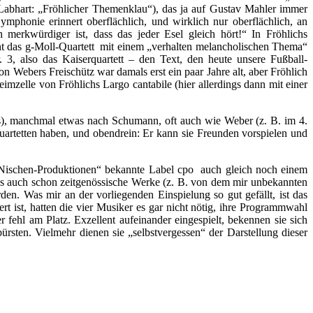
Labhart: „Fröhlicher Themenklau“), das ja auf Gustav Mahler immer
mphonie erinnert oberflächlich, und wirklich nur oberflächlich, an
erkwürdiger ist, dass das jeder Esel gleich hört!“ In Fröhlichs
nnt das g-Moll-Quartett mit einem „verhalten melancholischen Thema“
, also das Kaiserquartett – den Text, den heute unsere Fußball-
 Webers Freischütz war damals erst ein paar Jahre alt, aber Fröhlich
imzelle von Fröhlichs Largo cantabile (hier allerdings dann mit einer
etts), manchmal etwas nach Schumann, oft auch wie Weber (z. B. im 4.
hquartetten haben, und obendrein: Er kann sie Freunden vorspielen und
„Nischen-Produktionen“ bekannte Label cpo auch gleich noch einem
as auch schon zeitgenössische Werke (z. B. von dem mir unbekannten
en. Was mir an der vorliegenden Einspielung so gut gefällt, ist das
rt ist, hatten die vier Musiker es gar nicht nötig, ihre Programmwahl
 fehl am Platz. Exzellent aufeinander eingespielt, bekennen sie sich
ürsten. Vielmehr dienen sie „selbstvergessen“ der Darstellung dieser