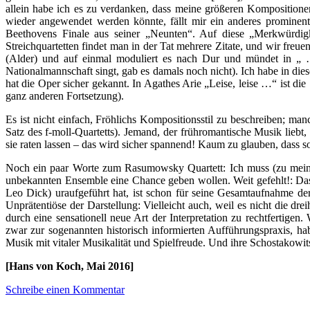
allein habe ich es zu verdanken, dass meine größeren Komposition
wieder angewendet werden könnte, fällt mir ein anderes prominente
Beethovens Finale aus seiner „Neunten“. Auf diese „Merkwürdigk
Streichquartetten findet man in der Tat mehrere Zitate, und wir fr
(Alder) und auf einmal moduliert es nach Dur und mündet in „ …
Nationalmannschaft singt, gab es damals noch nicht). Ich habe in di
hat die Oper sicher gekannt. In Agathes Arie „Leise, leise …“ ist di
ganz anderen Fortsetzung).
Es ist nicht einfach, Fröhlichs Kompositionsstil zu beschreiben; ma
Satz des f-moll-Quartetts). Jemand, der frühromantische Musik liebt,
sie raten lassen – das wird sicher spannend! Kaum zu glauben, dass 
Noch ein paar Worte zum Rasumowsky Quartett: Ich muss (zu meine
unbekannten Ensemble eine Chance geben wollen. Weit gefehlt!: Das
Leo Dick) uraufgeführt hat, ist schon für seine Gesamtaufnahme der
Unprätentiöse der Darstellung: Vielleicht auch, weil es nicht die dr
durch eine sensationell neue Art der Interpretation zu rechtfertige
zwar zur sogenannten historisch informierten Aufführungspraxis, hab
Musik mit vitaler Musikalität und Spielfreude. Und ihre Schostakowit
[Hans von Koch, Mai 2016]
Schreibe einen Kommentar