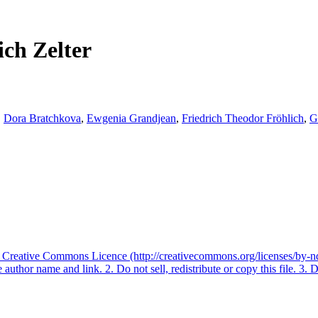
ich Zelter
,
Dora Bratchkova
,
Ewgenia Grandjean
,
Friedrich Theodor Fröhlich
,
G