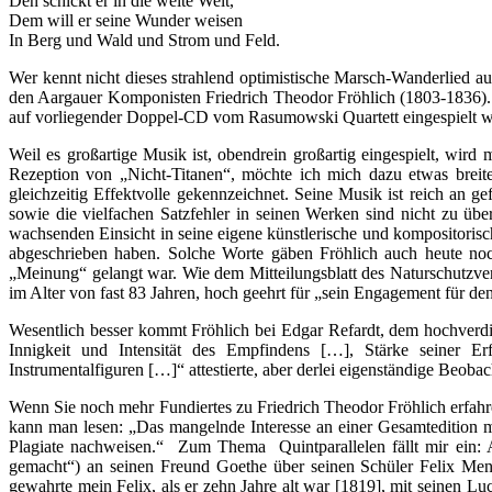
Den schickt er in die weite Welt,
Dem will er seine Wunder weisen
In Berg und Wald und Strom und Feld.
Wer kennt nicht dieses strahlend optimistische Marsch-Wanderlied
den Aargauer Komponisten Friedrich Theodor Fröhlich (1803-1836). Vo
auf vorliegender Doppel-CD vom Rasumowski Quartett eingespielt 
Weil es großartige Musik ist, obendrein großartig eingespielt, wir
Rezeption von „Nicht-Titanen“, möchte ich mich dazu etwas breiter
gleichzeitig Effektvolle gekennzeichnet. Seine Musik ist reich a
sowie die vielfachen Satzfehler in seinen Werken sind nicht zu üb
wachsenden Einsicht in seine eigene künstlerische und kompositorisch
abgeschrieben haben. Solche Worte gäben Fröhlich auch heute noc
„Meinung“ gelangt war. Wie dem Mitteilungsblatt des Naturschutzver
im Alter von fast 83 Jahren, hoch geehrt für „sein Engagement für de
Wesentlich besser kommt Fröhlich bei Edgar Refardt, dem hochverd
Innigkeit und Intensität des Empfindens […], Stärke seiner E
Instrumentalfiguren […]“ attestierte, aber derlei eigenständige Beoba
Wenn Sie noch mehr Fundiertes zu Friedrich Theodor Fröhlich erfahre
kann man lesen: „Das mangelnde Interesse an einer Gesamtedition m
Plagiate nachweisen.“ Zum Thema Quintparallelen fällt mir ein: A
gemacht“) an seinen Freund Goethe über seinen Schüler Felix Mend
gewahrte mein Felix, als er zehn Jahre alt war [1819], mit seinen L