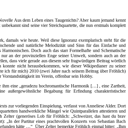
r Novelle Aus dem Leben eines Taugenichts? Aber kaum jemand kennt
nbekannt sind seine vier Streichquartette, die nun erstmals komplett
k, damals wie heute. Weil diese Ignoranz exemplarisch steht für die
rischende und natürliche Melodizität und Sinn für das Einfache und
es Harmonischen. Doch auch das starr Formelhafte und Schematische
t nur an der provinziellen Enge seiner Umwelt, sondern auch an der
llen, dass viele gerade aus diesem sehr fragwürdigen Beitrag wörtlich
h konnte nicht herausbekommen, wie dieser Wikipedianer zu seiner
e ich für mich) 2010 (zwei Jahre nach seinem Beitrag über Fröhlich)
 Vorstandstätigkeit im Verein, offenbar sein Hobby.
 ihm eine „geradezu hochromantische Harmonik […] , eine Zartheit,
ne außergewöhnliche Begabung für Erfindung charakteristischer
xts zur vorliegenden Einspielung, verfasst von Anneliese Alder. Dort
uartetten handwerkliche Mängel wie Quintparallelen attestieren und
 Zelter (generöses Lob für Fröhlich: „Schweizer, das hast du brav
: „In der Partitur eines prachtvollen Konzerts von Sebastian Bach
 gefunden hätte …“ Über Zelter bemerkte Fröhlich einmal bitter: „Ihm