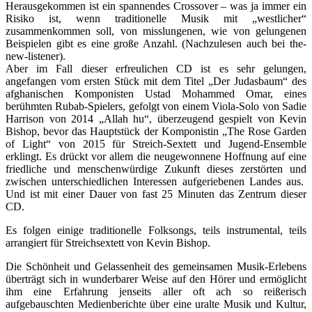
Herausgekommen ist ein spannendes Crossover – was ja immer ein
Risiko ist, wenn traditionelle Musik mit „westlicher“
zusammenkommen soll, von misslungenen, wie von gelungenen
Beispielen gibt es eine große Anzahl. (Nachzulesen auch bei the-
new-listener).
Aber im Fall dieser erfreulichen CD ist es sehr gelungen,
angefangen vom ersten Stück mit dem Titel „Der Judasbaum“ des
afghanischen Komponisten Ustad Mohammed Omar, eines
berühmten Rubab-Spielers, gefolgt von einem Viola-Solo von Sadie
Harrison von 2014 „Allah hu“, überzeugend gespielt von Kevin
Bishop, bevor das Hauptstück der Komponistin „The Rose Garden
of Light“ von 2015 für Streich-Sextett und Jugend-Ensemble
erklingt. Es drückt vor allem die neugewonnene Hoffnung auf eine
friedliche und menschenwürdige Zukunft dieses zerstörten und
zwischen unterschiedlichen Interessen aufgeriebenen Landes aus.
Und ist mit einer Dauer von fast 25 Minuten das Zentrum dieser
CD.
Es folgen einige traditionelle Folksongs, teils instrumental, teils
arrangiert für Streichsextett von Kevin Bishop.
Die Schönheit und Gelassenheit des gemeinsamen Musik-Erlebens
überträgt sich in wunderbarer Weise auf den Hörer und ermöglicht
ihm eine Erfahrung jenseits aller oft ach so reißerisch
aufgebauschten Medienberichte über eine uralte Musik und Kultur,