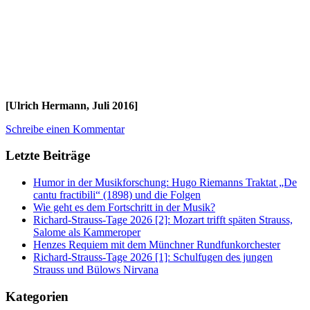
[Ulrich Hermann, Juli 2016]
Schreibe einen Kommentar
Letzte Beiträge
Humor in der Musikforschung: Hugo Riemanns Traktat „De
cantu fractibili“ (1898) und die Folgen
Wie geht es dem Fortschritt in der Musik?
Richard-Strauss-Tage 2026 [2]: Mozart trifft späten Strauss,
Salome als Kammeroper
Henzes Requiem mit dem Münchner Rundfunkorchester
Richard-Strauss-Tage 2026 [1]: Schulfugen des jungen
Strauss und Bülows Nirvana
Kategorien