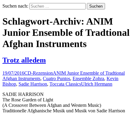
Suchen nach:
Schlagwort-Archiv: ANIM
Junior Ensemble of Tradtional
Afghan Instruments
Trotz alledem
19/07/2016
CD-Rezension
ANIM Junior Ensemble of Tradtional
Afghan Instruments
,
Cuatro Puntos
,
Ensemble Zohra
,
Kevin
Bishop
,
Sadie Harrison
,
Toccata Classics
Ulrich Hermann
SADIE HARRISON
The Rose Garden of Light
(A Crossover Between Afghan and Western Music)
Traditionelle Afghanische Musik und Musik von Sadie Harrison