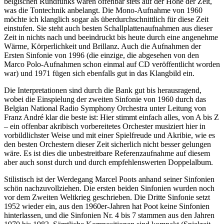
belgischen Rundfunks waren offenbar stets auf der Höhe der Zeit,
was die Tontechnik anbelangt. Die Mono-Aufnahme von 1960
möchte ich klanglich sogar als überdurchschnittlich für diese Zeit
einstufen. Sie steht auch besten Schallplattenaufnahmen aus dieser
Zeit in nichts nach und beeindruckt bis heute durch eine angenehme
Wärme, Körperlichkeit und Brillanz. Auch die Aufnahmen der
Ersten Sinfonie von 1996 (die einzige, die abgesehen von den
Marco Polo-Aufnahmen schon einmal auf CD veröffentlicht worden
war) und 1971 fügen sich ebenfalls gut in das Klangbild ein.
Die Interpretationen sind durch die Bank gut bis herausragend,
wobei die Einspielung der zweiten Sinfonie von 1960 durch das
Belgian National Radio Symphony Orchestra unter Leitung von
Franz André klar die beste ist: Hier stimmt einfach alles, von A bis Z
– ein offenbar akribisch vorbereitetes Orchester musiziert hier in
vorbildlichster Weise und mit einer Spielfreude und Akribie, wie es
den besten Orchestern dieser Zeit sicherlich nicht besser gelungen
wäre. Es ist dies die unbestreitbare Referenzaufnahme auf diesem
aber auch sonst durch und durch empfehlenswerten Doppelalbum.
Stilistisch ist der Werdegang Marcel Poots anhand seiner Sinfonien
schön nachzuvollziehen. Die ersten beiden Sinfonien wurden noch
vor dem Zweiten Weltkrieg geschrieben. Die Dritte Sinfonie setzt
1952 wieder ein, aus den 1960er-Jahren hat Poot keine Sinfonien
hinterlassen, und die Sinfonien Nr. 4 bis 7 stammen aus den Jahren