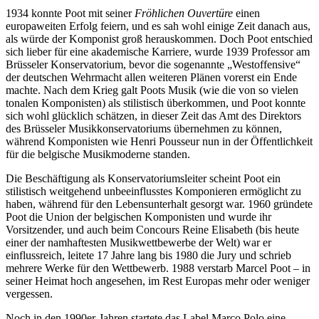
1934 konnte Poot mit seiner
Fröhlichen Ouvertüre
einen
europaweiten Erfolg feiern, und es sah wohl einige Zeit danach aus,
als würde der Komponist groß herauskommen. Doch Poot entschied
sich lieber für eine akademische Karriere, wurde 1939 Professor am
Brüsseler Konservatorium, bevor die sogenannte „Westoffensive“
der deutschen Wehrmacht allen weiteren Plänen vorerst ein Ende
machte. Nach dem Krieg galt Poots Musik (wie die von so vielen
tonalen Komponisten) als stilistisch überkommen, und Poot konnte
sich wohl glücklich schätzen, in dieser Zeit das Amt des Direktors
des Brüsseler Musikkonservatoriums übernehmen zu können,
während Komponisten wie Henri Pousseur nun in der Öffentlichkeit
für die belgische Musikmoderne standen.
Die Beschäftigung als Konservatoriumsleiter scheint Poot ein
stilistisch weitgehend unbeeinflusstes Komponieren ermöglicht zu
haben, während für den Lebensunterhalt gesorgt war. 1960 gründete
Poot die Union der belgischen Komponisten und wurde ihr
Vorsitzender, und auch beim Concours Reine Elisabeth (bis heute
einer der namhaftesten Musikwettbewerbe der Welt) war er
einflussreich, leitete 17 Jahre lang bis 1980 die Jury und schrieb
mehrere Werke für den Wettbewerb. 1988 verstarb Marcel Poot – in
seiner Heimat hoch angesehen, im Rest Europas mehr oder weniger
vergessen.
Noch in den 1990er-Jahren startete das Label Marco Polo eine