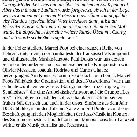
Czerny-Etüden bei. Das hat mir überhaupt keinen Spaß gemacht.
Aber das mühsame Studium wurde fortgesetzt, bis ich in der Lage
war, zusammen mit meinem Professor Ouvertüren von Suppé für
vier Hände zu spielen. Mein Vater beschloss dann, mich am
Brüsseler Konservatorium zu immatrikulieren. Beim ersten Mal
wurde ich abgelehnt. Aber eine weitere Runde Üben mit Czerny,
und ich wurde schließlich zugelassen.“
In der Folge studierte Marcel Poot bei einer ganzen Reihe von
Lehrern, unter denen der namhafteste der französische Komponist
und einflussreiche Musikpädagoge Paul Dukas war, aus dessen
Schule unter anderem auch so unterschiedliche Komponisten wie
Olivier Messiaen, Joaquín Rodrigo und Carlos Chávez
hervorgingen. Am Konservatorium zeigte sich auch bereits Marcel
Poots Fähigkeit der Organisation und des „Networkings“ wie man
es heute wohl nennen würde. 1925 gründete er die Gruppe „Les
Synthétistes“, die eine Art belgische Antwort auf die Gruppe „Les
Six“ in Frankreich darstellen sollte. Charakteristisch für seinen
frühen Stil, der sich u.a. auch in der ersten Sinfonie aus dem Jahr
1929 abbildet, ist in der Tat eine Nähe zum Stil Poulencs und eine
Beschäftigung mit den Möglichkeiten der Jazz-Musik im Kontext
des Sinfonieorchesters. Parallel zu seiner kompositorischen Tätigkeit
wirkte er als Musikjournalist und Rezensent.