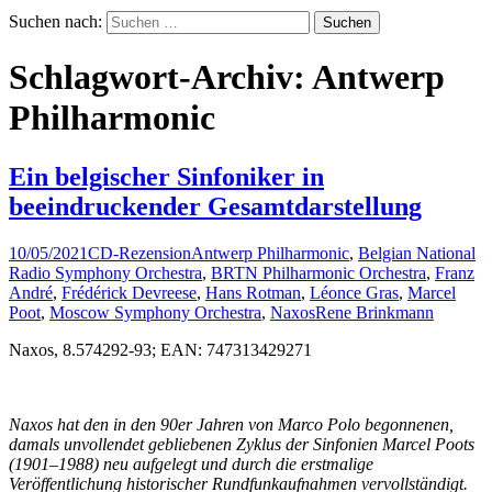
Suchen nach:
Schlagwort-Archiv: Antwerp
Philharmonic
Ein belgischer Sinfoniker in
beeindruckender Gesamtdarstellung
10/05/2021
CD-Rezension
Antwerp Philharmonic
,
Belgian National
Radio Symphony Orchestra
,
BRTN Philharmonic Orchestra
,
Franz
André
,
Frédérick Devreese
,
Hans Rotman
,
Léonce Gras
,
Marcel
Poot
,
Moscow Symphony Orchestra
,
Naxos
Rene Brinkmann
Naxos, 8.574292-93; EAN: 747313429271
Naxos hat den in den 90er Jahren von Marco Polo begonnenen,
damals unvollendet gebliebenen Zyklus der Sinfonien Marcel Poots
(1901–1988) neu aufgelegt und durch die erstmalige
Veröffentlichung historischer Rundfunkaufnahmen vervollständigt.