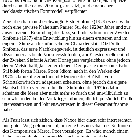
1970 bis 1982. Sämtliche Kompositionen sind kompakt (Spielzeit
durchschnittlich etwa 20 min.), dreisätzig und einem eher
neoklassizistischen Formmodell verpflichtet.
Zeigt die charmant-beschwingte Erste Sinfonie (1929) wie erwähnt
noch eine gewisse Nähe zum Pariser Stil der 1920er-Jahre und zur
ausgelassenen Erkundung des Jazz, so findet schon in der Zweiten
Sinfonie (1937) eine Entwicklung hin zu einem ernsteren und im
engeren Sinne auch sinfonischeren Charakter statt. Die Dritte
Sinfonie, das erste Nachkriegswerk, ist deutlich expressiver und
dissonanter als beide Vorkriegssinfonien, am Ehesten vielleicht mit
der Zweiten Sinfonie Arthur Honeggers vergleichbar, ohne jedoch
deren Meisterhaftigkeit zu erreichen. Der quasi expressionistische
Stil blieb fortan Marcel Poots Idiom, auch in den Werken der
1970er-Jahre, die zunehmend Elemente des Spätstils von
Schostakowitsch zu adaptieren scheinen, ohne jedoch die eigene
Handschrift zu verlieren. In allen Sinfonien der 1970er-Jahre
scheinen die Ideen aber nicht mehr so frisch und unwillkürlich zu
sein wie in den beiden Vorkriegssinfonien, die ich persönlich für die
interessantesten und lohnenswertesten in dieser Gesamtaufnahme
halte.
Als Fazit lässt sich ziehen, dass Naxos hier einen sehr interessanten
und guten Weg gefunden hat, um eine Gesamtschau der Sinfonien
des Komponisten Marcel Poot vorzulegen. Es wäre manch einem
Label zu empfehlen, diesem Beispiel zu folgen und die