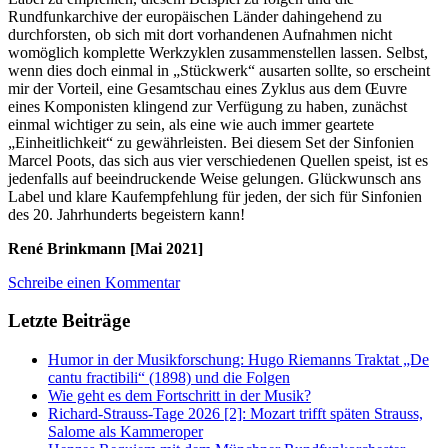
Rundfunkarchive der europäischen Länder dahingehend zu
durchforsten, ob sich mit dort vorhandenen Aufnahmen nicht
womöglich komplette Werkzyklen zusammenstellen lassen. Selbst,
wenn dies doch einmal in „Stückwerk“ ausarten sollte, so erscheint
mir der Vorteil, eine Gesamtschau eines Zyklus aus dem Œuvre
eines Komponisten klingend zur Verfügung zu haben, zunächst
einmal wichtiger zu sein, als eine wie auch immer geartete
„Einheitlichkeit“ zu gewährleisten. Bei diesem Set der Sinfonien
Marcel Poots, das sich aus vier verschiedenen Quellen speist, ist es
jedenfalls auf beeindruckende Weise gelungen. Glückwunsch ans
Label und klare Kaufempfehlung für jeden, der sich für Sinfonien
des 20. Jahrhunderts begeistern kann!
René Brinkmann [Mai 2021]
Schreibe einen Kommentar
Letzte Beiträge
Humor in der Musikforschung: Hugo Riemanns Traktat „De
cantu fractibili“ (1898) und die Folgen
Wie geht es dem Fortschritt in der Musik?
Richard-Strauss-Tage 2026 [2]: Mozart trifft späten Strauss,
Salome als Kammeroper