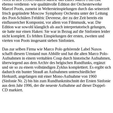
ebenso verdienst- wie qualitätvolle Edition der Orchesterwerke
Marcel Poots, zumeist in Weltersteinspielungen durch das seinerzeit
frisch gegründete Moscow Symphony Orchestra unter der Leitung
des Poot-Schülers Frédéric Devreese, der zu der Zeit bereits ein
einflussreicher Komponist, vor allem von Filmmusik, war. Die
Edition war sowohl klanglich als auch interpretatorisch gelungen,
sie hatte nur einen Haken: Sie war in Bezug auf die Sinfonien leider
nicht komplett. Es fehlten Einspielungen der ersten, zweiten und
vierten von Poots insgesamt sieben Sinfonien.
Das zur selben Firma wie Marco Polo gehörende Label Naxos
schafft diesem Umstand nun Abhilfe und hat die alten Marco Polo-
Aufnahmen in einem veritablen Coup durch historische Aufnahmen,
überwiegend aus dem Archiv des belgischen Rundfunks, ergänzt
und sie so zu einem vollständigen Zyklus komplettiert. Es ergibt sich
dadurch ein bunter Strauß an Aufnahmen unterschiedlicher
Herkunft, angefangen mit einer Mono-Aufnahme von 1960
(Sinfonie Nr. 2) bis hin zum Rundfunkmitschnitt der Ersten Sinfonie
aus dem Jahr 1996, der die neueste Aufnahme auf dieser Doppel-
CD markiert.