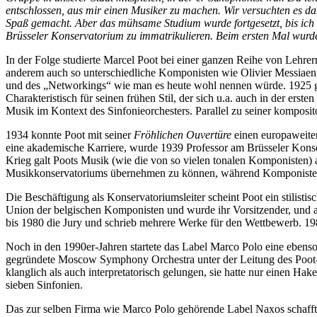
entschlossen, aus mir einen Musiker zu machen. Wir versuchten es d
Spaß gemacht. Aber das mühsame Studium wurde fortgesetzt, bis ich
Brüsseler Konservatorium zu immatrikulieren. Beim ersten Mal wurde
In der Folge studierte Marcel Poot bei einer ganzen Reihe von Lehre
anderem auch so unterschiedliche Komponisten wie Olivier Messiaen,
und des „Networkings“ wie man es heute wohl nennen würde. 1925 grün
Charakteristisch für seinen frühen Stil, der sich u.a. auch in der ers
Musik im Kontext des Sinfonieorchesters. Parallel zu seiner komposito
1934 konnte Poot mit seiner
Fröhlichen Ouvertüre
einen europaweiten
eine akademische Karriere, wurde 1939 Professor am Brüsseler Kons
Krieg galt Poots Musik (wie die von so vielen tonalen Komponisten) a
Musikkonservatoriums übernehmen zu können, während Komponisten w
Die Beschäftigung als Konservatoriumsleiter scheint Poot ein stilis
Union der belgischen Komponisten und wurde ihr Vorsitzender, und au
bis 1980 die Jury und schrieb mehrere Werke für den Wettbewerb. 19
Noch in den 1990er-Jahren startete das Label Marco Polo eine ebenso v
gegründete Moscow Symphony Orchestra unter der Leitung des Poot-Sc
klanglich als auch interpretatorisch gelungen, sie hatte nur einen Hak
sieben Sinfonien.
Das zur selben Firma wie Marco Polo gehörende Label Naxos schafft