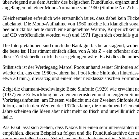
überwiegend aus dem Archiv des belgischen Rundfunks, ergänzt und si
angefangen mit einer Mono-Aufnahme von 1960 (Sinfonie Nr. 2) bis 
Gleichermaßen erfreulich wie erstaunlich ist es, dass dabei kein Fli
anbelangt. Die Mono-Aufnahme von 1960 möchte ich klanglich sogar als
beeindruckt bis heute durch eine angenehme Wärme, Körperlichkeit 
auf CD veröffentlicht worden war) und 1971 fügen sich ebenfalls gut 
Die Interpretationen sind durch die Bank gut bis herausragend, wob
die beste ist: Hier stimmt einfach alles, von A bis Z – ein offenbar ak
dieser Zeit sicherlich nicht besser gelungen wäre. Es ist dies die 
Stilistisch ist der Werdegang Marcel Poots anhand seiner Sinfonien 
wieder ein, aus den 1960er-Jahren hat Poot keine Sinfonien hinterlas
etwa 20 min.), dreisätzig und einem eher neoklassizistischen Formmode
Zeigt die charmant-beschwingte Erste Sinfonie (1929) wie erwähnt no
(1937) eine Entwicklung hin zu einem ernsteren und im engeren Sinne a
Vorkriegssinfonien, am Ehesten vielleicht mit der Zweiten Sinfonie Ar
Idiom, auch in den Werken der 1970er-Jahre, die zunehmend Elemente d
Jahre scheinen die Ideen aber nicht mehr so frisch und unwillkürlich 
halte.
Als Fazit lässt sich ziehen, dass Naxos hier einen sehr interessan
empfehlen, diesem Beispiel zu folgen und die Rundfunkarchive der 
zusammenstellen lassen. Selbst, wenn dies doch einmal in „Stückwerk