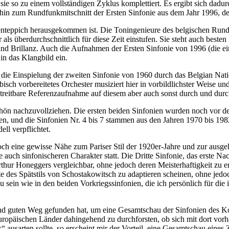
e so zu einem vollständigen Zyklus komplettiert. Es ergibt sich dadur
hin zum Rundfunkmitschnitt der Ersten Sinfonie aus dem Jahr 1996, d
ckenteppich herausgekommen ist. Die Toningenieure des belgischen Rund
 überdurchschnittlich für diese Zeit einstufen. Sie steht auch besten 
und Brillanz. Auch die Aufnahmen der Ersten Sinfonie von 1996 (die 
in das Klangbild ein.
ei die Einspielung der zweiten Sinfonie von 1960 durch das Belgian Na
ribisch vorbereitetes Orchester musiziert hier in vorbildlichster Weise 
unbestreitbare Referenzaufnahme auf diesem aber auch sonst durch und d
schön nachzuvollziehen. Die ersten beiden Sinfonien wurden noch vor d
sen, und die Sinfonien Nr. 4 bis 7 stammen aus den Jahren 1970 bis 19
ll verpflichtet.
ch eine gewisse Nähe zum Pariser Stil der 1920er-Jahre und zur ausgel
uch sinfonischeren Charakter statt. Die Dritte Sinfonie, das erste Nach
thur Honeggers vergleichbar, ohne jedoch deren Meisterhaftigkeit zu err
es Spätstils von Schostakowitsch zu adaptieren scheinen, ohne jedoch 
zu sein wie in den beiden Vorkriegssinfonien, die ich persönlich für d
ten und guten Weg gefunden hat, um eine Gesamtschau der Sinfonien de
europäischen Länder dahingehend zu durchforsten, ob sich mit dort 
“ ausarten sollte, so erscheint mir der Vorteil, eine Gesamtschau ei