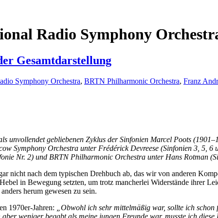
tional Radio Symphony Orchestr
nder Gesamtdarstellung
Radio Symphony Orchestra
,
BRTN Philharmonic Orchestra
,
Franz And
 unvollendet gebliebenen Zyklus der Sinfonien Marcel Poots (1901–19
cow Symphony Orchestra unter Frédérick Devreese (Sinfonien 3, 5, 6 u
onie Nr. 2) und BRTN Philharmonic Orchestra unter Hans Rotman (Sin
 gar nicht nach dem typischen Drehbuch ab, das wir von anderen Kompo
le Hebel in Bewegung setzten, um trotz mancherlei Widerstände ihrer Le
u anders herum gewesen zu sein.
en 1970er-Jahren:
„Obwohl ich sehr mittelmäßig war, sollte ich schon f
ch aber weniger begabt als meine jungen Freunde war, musste ich diese