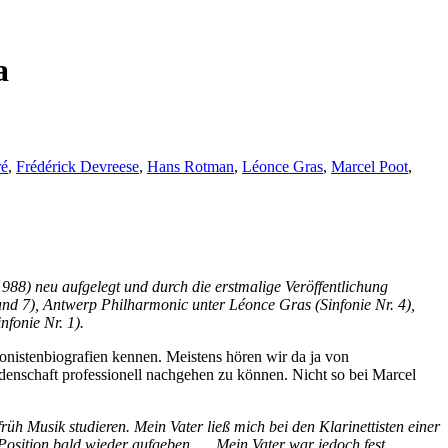
a
ré
,
Frédérick Devreese
,
Hans Rotman
,
Léonce Gras
,
Marcel Poot
,
88) neu aufgelegt und durch die erstmalige Veröffentlichung
nd 7), Antwerp Philharmonic unter Léonce Gras (Sinfonie Nr. 4),
fonie Nr. 1).
nistenbiografien kennen. Meistens hören wir da ja von
idenschaft professionell nachgehen zu können. Nicht so bei Marcel
rüh Musik studieren. Mein Vater ließ mich bei den Klarinettisten einer
 Position bald wieder aufgeben. … Mein Vater war jedoch fest