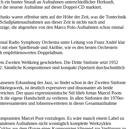
ch ein bunter Strauß an Aufnahmen unterschiedlicher Herkunft,
er die neueste Aufnahme auf dieser Doppel-CD markiert.
funks waren offenbar stets auf der Höhe der Zeit, was die Tontechnik
Schallplattenaufnahmen aus dieser Zeit in nichts nach und
einzige, die abgesehen von den Marco Polo-Aufnahmen schon einmal
tional Radio Symphony Orchestra unter Leitung von Franz André klar
und mit einer Spielfreude und Akribie, wie es den besten Orchestern
urch empfehlenswerten Doppelalbum.
em Zweiten Weltkrieg geschrieben. Die Dritte Sinfonie setzt 1952
82. Sämtliche Kompositionen sind kompakt (Spielzeit durchschnittlich
assenen Erkundung des Jazz, so findet schon in der Zweiten Sinfonie
kriegswerk, ist deutlich expressiver und dissonanter als beide
eichen. Der quasi expressionistische Stil blieb fortan Marcel Poots
die eigene Handschrift zu verlieren. In allen Sinfonien der 1970er-
ie interessantesten und lohnenswertesten in dieser Gesamtaufnahme
s Komponisten Marcel Poot vorzulegen. Es wäre manch einem Label zu
vorhandenen Aufnahmen nicht womöglich komplette Werkzyklen
nes Zyklus aus dem Œuvre eines Komponisten klingend zur Verfügung zu