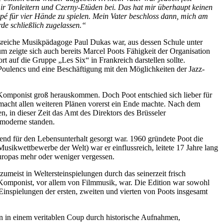
ir Tonleitern und Czerny-Etüden bei. Das hat mir überhaupt keinen
é für vier Hände zu spielen. Mein Vater beschloss dann, mich am
de schließlich zugelassen.“
ussreiche Musikpädagoge Paul Dukas war, aus dessen Schule unter
zeigte sich auch bereits Marcel Poots Fähigkeit der Organisation
 auf die Gruppe „Les Six“ in Frankreich darstellen sollte.
il Poulencs und eine Beschäftigung mit den Möglichkeiten der Jazz-
r Komponist groß herauskommen. Doch Poot entschied sich lieber für
macht allen weiteren Plänen vorerst ein Ende machte. Nach dem
n, in dieser Zeit das Amt des Direktors des Brüsseler
kmoderne standen.
end für den Lebensunterhalt gesorgt war. 1960 gründete Poot die
sikwettbewerbe der Welt) war er einflussreich, leitete 17 Jahre lang
uropas mehr oder weniger vergessen.
umeist in Weltersteinspielungen durch das seinerzeit frisch
r Komponist, vor allem von Filmmusik, war. Die Edition war sowohl
n Einspielungen der ersten, zweiten und vierten von Poots insgesamt
 in einem veritablen Coup durch historische Aufnahmen,