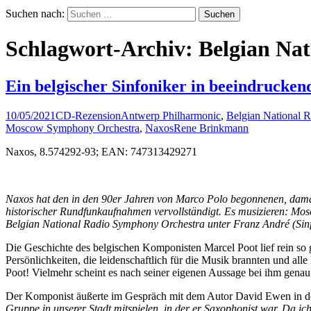
Suchen nach:
Schlagwort-Archiv: Belgian Na
Ein belgischer Sinfoniker in beeindrucke
10/05/2021
CD-Rezension
Antwerp Philharmonic
,
Belgian National 
Moscow Symphony Orchestra
,
Naxos
Rene Brinkmann
Naxos, 8.574292-93; EAN: 747313429271
Naxos hat den in den 90er Jahren von Marco Polo begonnenen, damals
historischer Rundfunkaufnahmen vervollständigt. Es musizieren: Mos
Belgian National Radio Symphony Orchestra unter Franz André (Sinf
Die Geschichte des belgischen Komponisten Marcel Poot lief rein so
Persönlichkeiten, die leidenschaftlich für die Musik brannten und al
Poot! Vielmehr scheint es nach seiner eigenen Aussage bei ihm gena
Der Komponist äußerte im Gespräch mit dem Autor David Ewen in d
Gruppe in unserer Stadt mitspielen, in der er Saxophonist war. Da i