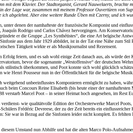
ann mit dem Klavier. Der Stadtorganist, Gerard Nauwelaerts, brachte m
 in der Lage war, zusammen mit meinem Professor Ouvertüren von Supp
 ich abgelehnt. Aber eine weitere Runde Üben mit Czerny, und ich wur
rn, unter denen der namhafteste der französische Komponist und einfl
 Joaquín Rodrigo und Carlos Chávez hervorgingen. Am Konservatorium 
dete er die Gruppe „Les Synthétistes“, die eine Art belgische Antwort
ten Sinfonie aus dem Jahr 1929 abbildet, ist in der Tat eine Nähe zum St
rischen Tätigkeit wirkte er als Musikjournalist und Rezensent.
 Erfolg feiern, und es sah wohl einige Zeit danach aus, als würde de
ervatorium, bevor die sogenannte „Westoffensive“ der deutschen Wehr
ls stilistisch überkommen, und Poot konnte sich wohl glücklich schätze
ie Henri Pousseur nun in der Öffentlichkeit für die belgische Musi
tisch weitgehend unbeeinflusstes Komponieren ermöglicht zu haben, währ
ch beim Concours Reine Elisabeth (bis heute einer der namhaftesten Mu
88 verstarb Marcel Poot – in seiner Heimat hoch angesehen, im Rest E
erdienst- wie qualitätvolle Edition der Orchesterwerke Marcel Poots, z
hülers Frédéric Devreese, der zu der Zeit bereits ein einflussreiche
en: Sie war in Bezug auf die Sinfonien leider nicht komplett. Es fehlte
 diesem Umstand nun Abhilfe und hat die alten Marco Polo-Aufnahmen