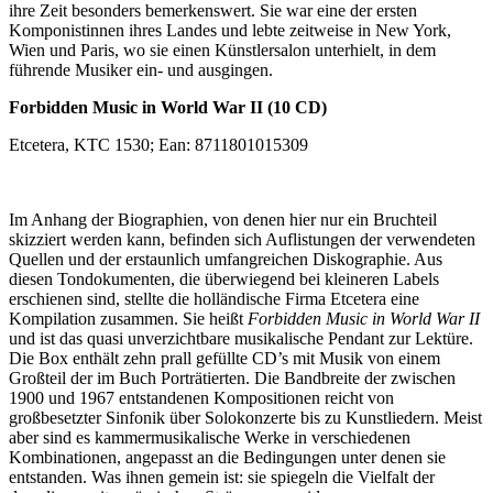
ihre Zeit besonders bemerkenswert. Sie war eine der ersten
Komponistinnen ihres Landes und lebte zeitweise in New York,
Wien und Paris, wo sie einen Künstlersalon unterhielt, in dem
führende Musiker ein- und ausgingen.
Forbidden Music in World War II (10 CD)
Etcetera, KTC 1530; Ean: 8711801015309
Im Anhang der Biographien, von denen hier nur ein Bruchteil
skizziert werden kann, befinden sich Auflistungen der verwendeten
Quellen und der erstaunlich umfangreichen Diskographie. Aus
diesen Tondokumenten, die überwiegend bei kleineren Labels
erschienen sind, stellte die holländische Firma Etcetera eine
Kompilation zusammen. Sie heißt
Forbidden Music in World War II
und ist das quasi unverzichtbare musikalische Pendant zur Lektüre.
Die Box enthält zehn prall gefüllte CD’s mit Musik von einem
Großteil der im Buch Porträtierten. Die Bandbreite der zwischen
1900 und 1967 entstandenen Kompositionen reicht von
großbesetzter Sinfonik über Solokonzerte bis zu Kunstliedern. Meist
aber sind es kammermusikalische Werke in verschiedenen
Kombinationen, angepasst an die Bedingungen unter denen sie
entstanden. Was ihnen gemein ist: sie spiegeln die Vielfalt der