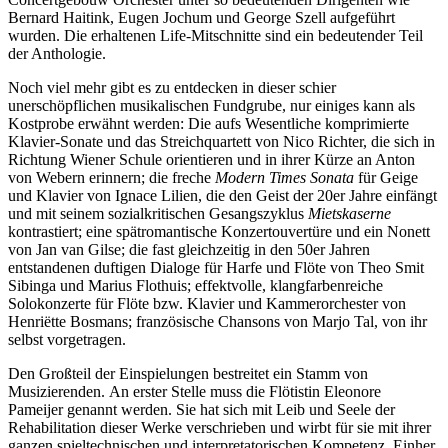
Bernard Haitink, Eugen Jochum und George Szell aufgeführt
wurden. Die erhaltenen Life-Mitschnitte sind ein bedeutender Teil
der Anthologie.
Noch viel mehr gibt es zu entdecken in dieser schier
unerschöpflichen musikalischen Fundgrube, nur einiges kann als
Kostprobe erwähnt werden: Die aufs Wesentliche komprimierte
Klavier-Sonate und das Streichquartett von Nico Richter, die sich in
Richtung Wiener Schule orientieren und in ihrer Kürze an Anton
von Webern erinnern; die freche
Modern Times Sonata
für Geige
und Klavier von Ignace Lilien, die den Geist der 20er Jahre einfängt
und mit seinem sozialkritischen Gesangszyklus
Mietskaserne
kontrastiert; eine spätromantische Konzertouvertüre und ein Nonett
von Jan van Gilse; die fast gleichzeitig in den 50er Jahren
entstandenen duftigen Dialoge für Harfe und Flöte von Theo Smit
Sibinga und Marius Flothuis; effektvolle, klangfarbenreiche
Solokonzerte für Flöte bzw. Klavier und Kammerorchester von
Henriëtte Bosmans; französische Chansons von Marjo Tal, von ihr
selbst vorgetragen.
Den Großteil der Einspielungen bestreitet ein Stamm von
Musizierenden. An erster Stelle muss die Flötistin Eleonore
Pameijer genannt werden. Sie hat sich mit Leib und Seele der
Rehabilitation dieser Werke verschrieben und wirbt für sie mit ihrer
ganzen spieltechnischen und interpretatorischen Kompetenz. Einher