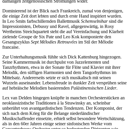
damaligen zeitgenössischen Strömungen wider.
Dominierend ist der Blick nach Frankreich, zumal von denjenigen,
die einige Zeit dort lebten und durch erste Hand inspiriert wurden.
In Leo Smits farbschillernden Ballettmusik
Schemselnihar
sind die
Impressionisten, Debussy und Ravel, allgegenwärtig, in Rosy
Wertheims Streichquartett steht die auf Vereinfachung und Klarheit
zielende Groupe de Six Pate und Leo Kok komponierte den
Gesangszyklus
Sept Mélodies Retrouvées
im Stil der Mélodie
francaise.
Zur Unterhaltungsmusik fühlte sich Dick Kattenburg hingezogen.
Seine Kammermusik ist durchpulst von Jazzelementen und
Tanzrhythmen, etwa in der Sonate für Flöte und Klavier mit ihrer
Melodik, den süffigen Harmonien und dem Tangorhythmus im
Mittelsatz. Andererseits setzte er sich musikalisch mit seinen
Wurzeln auseinander. Lebensfreude in dunkler Zeit versprühen seine
auf hebräische Melodien basierenden
Palästinensischen Lieder
.
Lex van Delden hingegen knüpfte in manchen Orchesterstücken an
neoklassizistische Traditionen à la Strawinsky an, scheinbar
unberührt von avantgardistischen Tendenzen. Der Komponist, der
sich nach dem Krieg für die Belange niederländischer
Musikschaffender einsetzte, erhielt selbst besondere Wertschätzung,
als in den 60er Jahren einige seiner sinfonischen Werke vom
Concertgebouw Orchester unter so bedeutenden Dirigenten wie