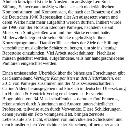
Ähnlich konzipiert ist die in Amsterdam ansässige Leo Smit-
Stiftung. Schwerpunktmäßig widmet sie sich niederländischen
Komponistinnen und Komponisten, die nach der Besatzung durch
die Deutschen 1940 Repressalien aller Art ausgesetzt waren und
deren Werke nicht mehr aufgeführt werden durften. Initiiert wurde
sie 1996 von der Flötistin Eleonore Pameijer, nachdem sie auf
Musik von Smit gestoßen war und ihre Stärke erkannt hatte.
Mittlerweile integriert sie seine Stücke regelmäßig in ihre
Konzertprogramme. Damit erfüllt sie eines der Ziele der Stiftung:
verschüttete musikalische Schätze zu bergen, um sie ins heutige
Repertoire einzubinden. Viel Arbeit steckt dahinter: Nachlässe
müssen gesichtet werden, aufgefundene, teils nur handgeschriebene
Partituren eingerichtet werden.
Einen umfassenden Überblick über die bisherigen Forschungen gibt
der Sammelband
Verfolgte Komponisten in den Niederlanden
, der
2015 von Pameijer zusammen mit der Musikwissenschaftlerin
Carine Alders herausgegeben und kürzlich in deutscher Übersetzung
im Hentrich & Hentrich Verlag erschienen ist. Er vereint
Biographien von 34 Musikschaffenden – darunter fünf Frauen –,
rekonstruiert durch Autorinnen und Autoren unterschiedlicher
Profession, teilweise auch durch Verwandte. Diese Schilderungen,
denen jeweils ein Foto vorangestellt ist, bringen zerstörte
Lebensläufe ans Licht, erzählen von individuellen Schicksalen und
dem künstlerischen Vermächtnis der Einzelnen, öffnen aber auch