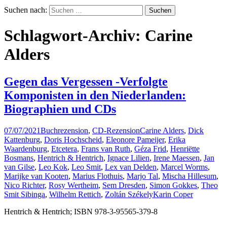
Suchen nach:
Schlagwort-Archiv: Carine
Alders
Gegen das Vergessen -Verfolgte
Komponisten in den Niederlanden:
Biographien und CDs
07/07/2021
Buchrezension
,
CD-Rezension
Carine Alders
,
Dick
Kattenburg
,
Doris Hochscheid
,
Eleonore Pameijer
,
Erika
Waardenburg
,
Etcetera
,
Frans van Ruth
,
Géza Frid
,
Henriëtte
Bosmans
,
Hentrich & Hentrich
,
Ignace Lilien
,
Irene Maessen
,
Jan
van Gilse
,
Leo Kok
,
Leo Smit
,
Lex van Delden
,
Marcel Worms
,
Marijke van Kooten
,
Marius Flothuis
,
Marjo Tal
,
Mischa Hillesum
,
Nico Richter
,
Rosy Wertheim
,
Sem Dresden
,
Simon Gokkes
,
Theo
Smit Sibinga
,
Wilhelm Rettich
,
Zoltán Székely
Karin Coper
Hentrich & Hentrich; ISBN 978-3-95565-379-8