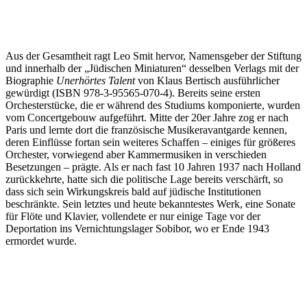
Aus der Gesamtheit ragt Leo Smit hervor, Namensgeber der Stiftung
und innerhalb der „Jüdischen Miniaturen“ desselben Verlags mit der
Biographie
Unerhörtes Talent
von Klaus Bertisch ausführlicher
gewürdigt (ISBN 978-3-95565-070-4). Bereits seine ersten
Orchesterstücke, die er während des Studiums komponierte, wurden
vom Concertgebouw aufgeführt. Mitte der 20er Jahre zog er nach
Paris und lernte dort die französische Musikeravantgarde kennen,
deren Einflüsse fortan sein weiteres Schaffen – einiges für größeres
Orchester, vorwiegend aber Kammermusiken in verschieden
Besetzungen – prägte. Als er nach fast 10 Jahren 1937 nach Holland
zurückkehrte, hatte sich die politische Lage bereits verschärft, so
dass sich sein Wirkungskreis bald auf jüdische Institutionen
beschränkte. Sein letztes und heute bekanntestes Werk, eine Sonate
für Flöte und Klavier, vollendete er nur einige Tage vor der
Deportation ins Vernichtungslager Sobibor, wo er Ende 1943
ermordet wurde.