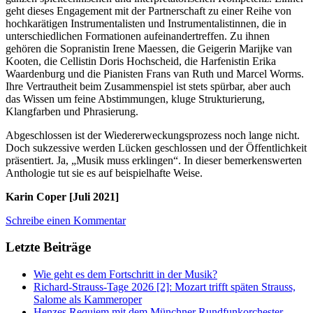
geht dieses Engagement mit der Partnerschaft zu einer Reihe von
hochkarätigen Instrumentalisten und Instrumentalistinnen, die in
unterschiedlichen Formationen aufeinandertreffen. Zu ihnen
gehören die Sopranistin Irene Maessen, die Geigerin Marijke van
Kooten, die Cellistin Doris Hochscheid, die Harfenistin Erika
Waardenburg und die Pianisten Frans van Ruth und Marcel Worms.
Ihre Vertrautheit beim Zusammenspiel ist stets spürbar, aber auch
das Wissen um feine Abstimmungen, kluge Strukturierung,
Klangfarben und Phrasierung.
Abgeschlossen ist der Wiedererweckungsprozess noch lange nicht.
Doch sukzessive werden Lücken geschlossen und der Öffentlichkeit
präsentiert. Ja, „Musik muss erklingen“. In dieser bemerkenswerten
Anthologie tut sie es auf beispielhafte Weise.
Karin Coper [Juli 2021]
Schreibe einen Kommentar
Letzte Beiträge
Wie geht es dem Fortschritt in der Musik?
Richard-Strauss-Tage 2026 [2]: Mozart trifft späten Strauss,
Salome als Kammeroper
Henzes Requiem mit dem Münchner Rundfunkorchester