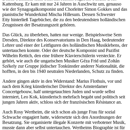
Kattenburg. Er kam mit nur 24 Jahren in Auschwitz um, genauso
wie der Synagogalkomponist und Chorleiter Simon Gokkes und das
pianistische Wunderkind Mischa Hillesum. Dessen Schwester
Etty hinterließ Tagebücher, die zu den bedeutendsten holländischen
Zeugnissen der Besatzungszeit gehören.
Das Glück, zu überleben, hatten nur wenige. Beispielsweise Sem
Dresden, Direktor des Konservatoriums in Den Haag, bedeutender
Lehrer und einer der Leitfiguren des holländischen Musiklebens, der
untertauchen konnte. Oder der deutsche Komponist und Pazifist
Wilhelm Rettich, den eine frühere Klavierschülerin versteckte. Er
gehört, wie auch die ungarischen Musiker Géza Frid und Zoltán
Székely zur Gruppe jüdischer Tonkünstler anderer Nationalität, die
hofften, in den bis 1940 neutralen Niederlanden, Schutz zu finden.
Andere gingen aktiv in den Widerstand: Marius Flothuis, vor und
nach dem Krieg künstlerischer Direktor des Amsterdamer
Concertgebouw, half untergetauchten Juden und wurde selbst
interniert, Leo Kok, künstlerisch mehrfach begabt und politisch seit
jungen Jahren aktiv, schloss sich der französischen Résistance an.
Auch Rosy Wertheim, die sich schon als junge Frau für sozial
Schwache engagiert hatte, widersetzte sich den Anordnungen der
Besatzung. Sie organisierte illegale Konzerte mit verbotener Musik,
musste dann aber selbst untertauchen. Wertheims Biographie ist für