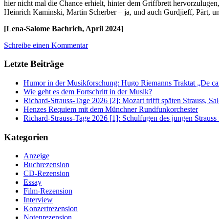
hier nicht mal die Chance erhielt, hinter dem Griffbrett hervorzulug
Heinrich Kaminski, Martin Scherber – ja, und auch Gurdjieff, Pärt,
[Lena-Salome Bachrich, April 2024]
Schreibe einen Kommentar
Letzte Beiträge
Humor in der Musikforschung: Hugo Riemanns Traktat „De cant
Wie geht es dem Fortschritt in der Musik?
Richard-Strauss-Tage 2026 [2]: Mozart trifft späten Strauss, 
Henzes Requiem mit dem Münchner Rundfunkorchester
Richard-Strauss-Tage 2026 [1]: Schulfugen des jungen Straus
Kategorien
Anzeige
Buchrezension
CD-Rezension
Essay
Film-Rezension
Interview
Konzertrezension
Notenrezension