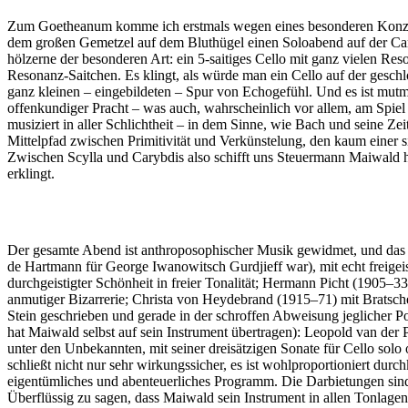
Zum Goetheanum komme ich erstmals wegen eines besonderen Konzert
dem großen Gemetzel auf dem Bluthügel einen Soloabend auf der Camp
hölzerne der besonderen Art: ein 5-saitiges Cello mit ganz vielen Re
Resonanz-Saitchen. Es klingt, als würde man ein Cello auf der gesch
ganz kleinen – eingebildeten – Spur von Echogefühl. Und es ist mutmaß
offenkundiger Pracht – was auch, wahrscheinlich vor allem, am Spiel 
musiziert in aller Schlichtheit – in dem Sinne, wie Bach und seine Ze
Mittelpfad zwischen Primitivität und Verkünstelung, den kaum einer s
Zwischen Scylla und Carybdis also schifft uns Steuermann Maiwald h
erklingt.
Der gesamte Abend ist anthroposophischer Musik gewidmet, und das i
de Hartmann für George Iwanowitsch Gurdjieff war), mit echt freigei
durchgeistigter Schönheit in freier Tonalität; Hermann Picht (1905–3
anmutiger Bizarrerie; Christa von Heydebrand (1915–71) mit Bratsche
Stein geschrieben und gerade in der schroffen Abweisung jeglicher Po
hat Maiwald selbst auf sein Instrument übertragen): Leopold van der
unter den Unbekannten, mit seiner dreisätzigen Sonate für Cello solo
schließt nicht nur sehr wirkungssicher, es ist wohlproportioniert d
eigentümliches und abenteuerliches Programm. Die Darbietungen sind 
Überflüssig zu sagen, dass Maiwald sein Instrument in allen Tonlagen 