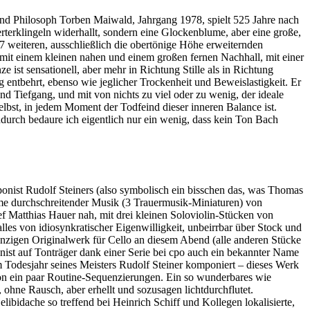
d Philosoph Torben Maiwald, Jahrgang 1978, spielt 525 Jahre nach
terklingeln widerhallt, sondern eine Glockenblume, aber eine große,
7 weiteren, ausschließlich die obertönige Höhe erweiternden
 mit einem kleinen nahen und einem großen fernen Nachhall, mit einer
 ist sensationell, aber mehr in Richtung Stille als in Richtung
 entbehrt, ebenso wie jeglicher Trockenheit und Beweislastigkeit. Er
nd Tiefgang, und mit von nichts zu viel oder zu wenig, der ideale
elbst, in jedem Moment der Todfeind dieser inneren Balance ist.
durch bedaure ich eigentlich nur ein wenig, dass kein Ton Bach
onist Rudolf Steiners (also symbolisch ein bisschen das, was Thomas
ume durchschreitender Musik (3 Trauermusik-Miniaturen) von
ef Matthias Hauer nah, mit drei kleinen Soloviolin-Stücken von
es von idiosynkratischer Eigenwilligkeit, unbeirrbar über Stock und
einzigen Originalwerk für Cello an diesem Abend (alle anderen Stücke
ist auf Tonträger dank einer Serie bei cpo auch ein bekannter Name
im Todesjahr seines Meisters Rudolf Steiner komponiert – dieses Werk
 von ein paar Routine-Sequenzierungen. Ein so wunderbares wie
hne Rausch, aber erhellt und sozusagen lichtdurchflutet.
libidache so treffend bei Heinrich Schiff und Kollegen lokalisierte,