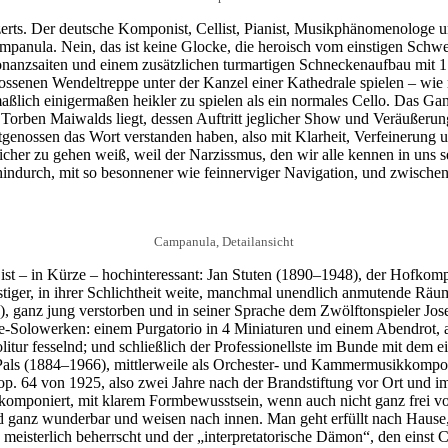
s. Der deutsche Komponist, Cellist, Pianist, Musikphänomenologe un
anula. Nein, das ist keine Glocke, die heroisch vom einstigen Schwer
sonanzsaiten und einem zusätzlichen turmartigen Schneckenaufbau mit 1
lossenen Wendeltreppe unter der Kanzel einer Kathedrale spielen – wie
lich einigermaßen heikler zu spielen als ein normales Cello. Das Ganze
Torben Maiwalds liegt, dessen Auftritt jeglicher Show und Veräußerung
itgenossen das Wort verstanden haben, also mit Klarheit, Verfeinerung u
icher zu gehen weiß, weil der Narzissmus, den wir alle kennen in uns s
indurch, mit so besonnener wie feinnerviger Navigation, und zwischen
Campanula, Detailansicht
st – in Kürze – hochinteressant: Jan Stuten (1890–1948), der Hofkomp
stiger, in ihrer Schlichtheit weite, manchmal unendlich anmutende Rä
3), ganz jung verstorben und in seiner Sprache dem Zwölftonspieler Jos
-Solowerken: einem Purgatorio in 4 Miniaturen und einem Abendrot, all
litur fesselnd; und schließlich der Professionellste im Bunde mit dem 
 Pals (1884–1966), mittlerweile als Orchester- und Kammermusikkompon
 op. 64 von 1925, also zwei Jahre nach der Brandstiftung vor Ort und 
urchkomponiert, mit klarem Formbewusstsein, wenn auch nicht ganz frei
ganz wunderbar und weisen nach innen. Man geht erfüllt nach Hause, o
meisterlich beherrscht und der „interpretatorische Dämon“, den einst Ce