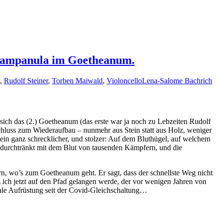
 Campanula im Goetheanum.
,
Rudolf Steiner
,
Torben Maiwald
,
Violoncello
Lena-Salome Bachrich
 sich das (2.) Goetheanum (das erste war ja noch zu Lebzeiten Rudolf
chluss zum Wiederaufbau – nunmehr aus Stein statt aus Holz, weniger
 ein ganz schrecklicher, und stolzer: Auf dem Bluthügel, auf welchem
durchtränkt mit dem Blut von tausenden Kämpfern, und die
, wo’s zum Goetheanum geht. Er sagt, dass der schnellste Weg nicht
ss ich jetzt auf den Pfad gelangen werde, der vor wenigen Jahren von
ale Aufrüstung seit der Covid-Gleichschaltung…