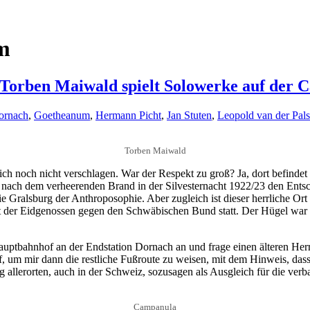
m
 Torben Maiwald spielt Solowerke auf der
ornach
,
Goetheanum
,
Hermann Picht
,
Jan Stuten
,
Leopold van der Pals
Torben Maiwald
ich noch nicht verschlagen. War der Respekt zu groß? Ja, dort befindet
g nach dem verheerenden Brand in der Silvesternacht 1922/23 den Ents
e Gralsburg der Anthroposophie. Aber zugleich ist dieser herrliche Ort
 der Eidgenossen gegen den Schwäbischen Bund statt. Der Hügel war 
tbahnhof an der Endstation Dornach an und frage einen älteren Herrn
auf, um mir dann die restliche Fußroute zu weisen, mit dem Hinweis, da
llerorten, auch in der Schweiz, sozusagen als Ausgleich für die verb
Campanula