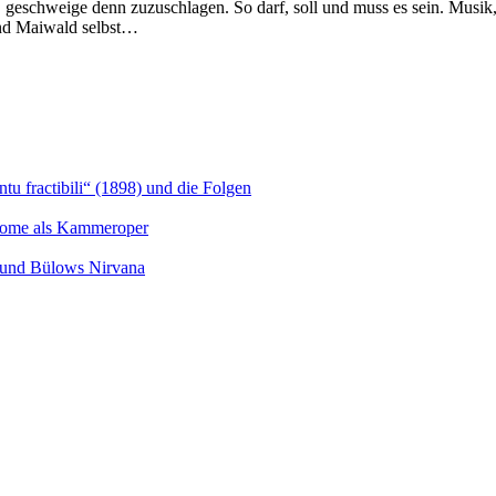
en, geschweige denn zuzuschlagen. So darf, soll und muss es sein. Mus
 und Maiwald selbst…
u fractibili“ (1898) und die Folgen
Salome als Kammeroper
s und Bülows Nirvana