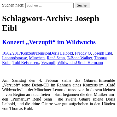
Suchen nach:
Schlagwort-Archiv: Joseph
Eibl
Konzert „Verzupft“ im Wildwuchs
10/02/2017
Konzertrezension
Doris Leibold
,
Freddy Q
,
Joseph Eibl
,
Leonrodstrasse
,
München
,
René Senn
,
T-Bone Walker
,
Thomas
Kohl
,
Tobi Reiser sen.
,
Verzupft
,
Wildwuchs
Ulrich Hermann
Am Samstag den 4. Februar stellte das Gitarren-Ensemble
„Verzupft“ seine Debut-CD im Rahmen eines Konzerts im „Café
Wildwuchs“ in der Münchner Leonrodstrasse vor. In diesem kleinen
– von Beginn an rauchfreien – Saal begannen die drei Musiker um
den „Primarius“ René Senn , die zweite Gitarre spielte Doris
Leibold, und die dritte Gitarre war gut aufgehoben in den Händen
von Thomas Kohl.