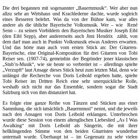
Die drei begannen mit sogenannter „Bauernmusik“. Wer aber nun
allzu sehr an Wirtshaus und Krachlederne dachte, wurde sogleich
eines Besseren belehrt. Was da von der Bühne kam, war alles
andere als die übliche Bayerische Volksmusik. Wer – wie René
Senn – zu seinen Vorbildern den Bayerischen Musiker Joseph Eibl
(den Eibl Sepp), aber andererseits auch Jimi Hendrix zählt, von
dem darf man auch in Punkto Volksmusik etwas Anderes erwarten.
Und das hörte man auch vom ersten Stück an: Der Gitarren-
Bayerische, eine Original-Komposition für drei Gitarren von Tobi
Reiser sen. (1907-74), gemeinhin der Begründer jener klassischen
„Stub’n-Musik“, wie sie heute so verbreitet ist – allerdings spielte
„Verzupft“ laut Ansage dieses Stück heut zum letzten Mal, denn wie
unlängst die Recherche von Doris Leibold ergeben hatte, spielte
Tobi Reiser im Dritten Reich eine sehr unerquickliche Rolle,
weshalb sich nicht nur das Ensemble, sondern sogar die Stadt
Salzburg sich von ihm distanziert hat.
Es folgte eine ganze Reihe von Tänzen und Stücken aus einer
Sammlung, die sich tatsächlich „Bauernmusi“ nennt, und die jeweils
nach den Ansagen von Doris Leibold erklangen. Unterbrochen
wurde diese Session von einem altenglischen Liebeslied „As I Was
Awalking“ mit Doris Leibold als Sängerin, die mit ihrer
hellklingenden Stimme von den beiden Gitarristen wunderbar
untermalt wurde. Überhaupt ist – im Gegensatz zu sehr vielen