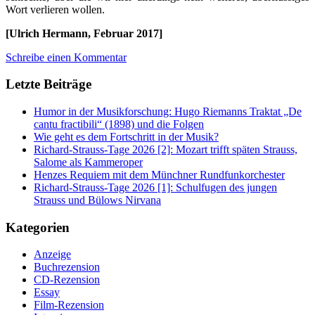
Wort verlieren wollen.
[Ulrich Hermann, Februar 2017]
Schreibe einen Kommentar
Letzte Beiträge
Humor in der Musikforschung: Hugo Riemanns Traktat „De
cantu fractibili“ (1898) und die Folgen
Wie geht es dem Fortschritt in der Musik?
Richard-Strauss-Tage 2026 [2]: Mozart trifft späten Strauss,
Salome als Kammeroper
Henzes Requiem mit dem Münchner Rundfunkorchester
Richard-Strauss-Tage 2026 [1]: Schulfugen des jungen
Strauss und Bülows Nirvana
Kategorien
Anzeige
Buchrezension
CD-Rezension
Essay
Film-Rezension