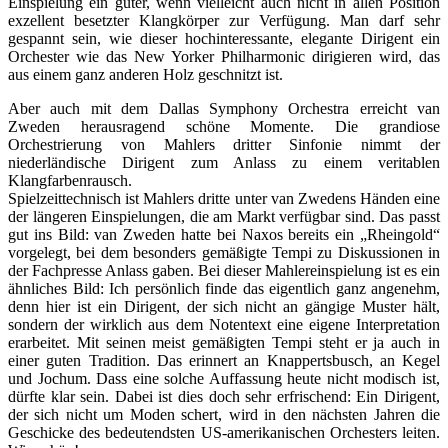
Einspielung ein guter, wenn vielleicht auch nicht in allen Position
exzellent besetzter Klangkörper zur Verfügung. Man darf sehr
gespannt sein, wie dieser hochinteressante, elegante Dirigent ein
Orchester wie das New Yorker Philharmonic dirigieren wird, das
aus einem ganz anderen Holz geschnitzt ist.
Aber auch mit dem Dallas Symphony Orchestra erreicht van
Zweden herausragend schöne Momente. Die grandiose
Orchestrierung von Mahlers dritter Sinfonie nimmt der
niederländische Dirigent zum Anlass zu einem veritablen
Klangfarbenrausch.
Spielzeittechnisch ist Mahlers dritte unter van Zwedens Händen eine
der längeren Einspielungen, die am Markt verfügbar sind. Das passt
gut ins Bild: van Zweden hatte bei Naxos bereits ein „Rheingold“
vorgelegt, bei dem besonders gemäßigte Tempi zu Diskussionen in
der Fachpresse Anlass gaben. Bei dieser Mahlereinspielung ist es ein
ähnliches Bild: Ich persönlich finde das eigentlich ganz angenehm,
denn hier ist ein Dirigent, der sich nicht an gängige Muster hält,
sondern der wirklich aus dem Notentext eine eigene Interpretation
erarbeitet. Mit seinen meist gemäßigten Tempi steht er ja auch in
einer guten Tradition. Das erinnert an Knappertsbusch, an Kegel
und Jochum. Dass eine solche Auffassung heute nicht modisch ist,
dürfte klar sein. Dabei ist dies doch sehr erfrischend: Ein Dirigent,
der sich nicht um Moden schert, wird in den nächsten Jahren die
Geschicke des bedeutendsten US-amerikanischen Orchesters leiten.