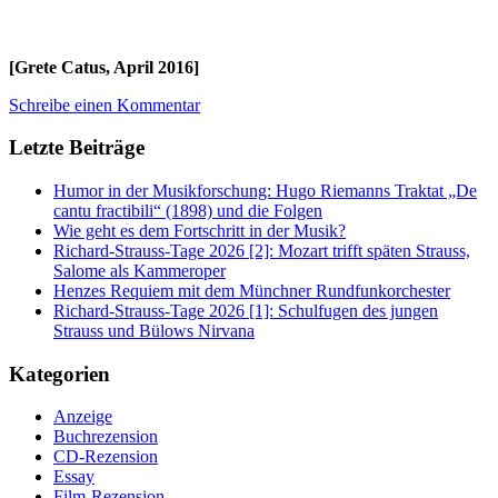
[Grete Catus, April 2016]
Schreibe einen Kommentar
Letzte Beiträge
Humor in der Musikforschung: Hugo Riemanns Traktat „De
cantu fractibili“ (1898) und die Folgen
Wie geht es dem Fortschritt in der Musik?
Richard-Strauss-Tage 2026 [2]: Mozart trifft späten Strauss,
Salome als Kammeroper
Henzes Requiem mit dem Münchner Rundfunkorchester
Richard-Strauss-Tage 2026 [1]: Schulfugen des jungen
Strauss und Bülows Nirvana
Kategorien
Anzeige
Buchrezension
CD-Rezension
Essay
Film-Rezension