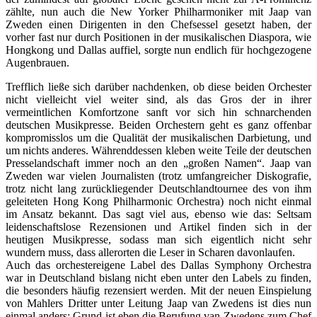
zählte, nun auch die New Yorker Philharmoniker mit Jaap van
Zweden einen Dirigenten in den Chefsessel gesetzt haben, der
vorher fast nur durch Positionen in der musikalischen Diaspora, wie
Hongkong und Dallas auffiel, sorgte nun endlich für hochgezogene
Augenbrauen.
Trefflich ließe sich darüber nachdenken, ob diese beiden Orchester
nicht vielleicht viel weiter sind, als das Gros der in ihrer
vermeintlichen Komfortzone sanft vor sich hin schnarchenden
deutschen Musikpresse. Beiden Orchestern geht es ganz offenbar
kompromisslos um die Qualität der musikalischen Darbietung, und
um nichts anderes. Währenddessen kleben weite Teile der deutschen
Presselandschaft immer noch an den „großen Namen“. Jaap van
Zweden war vielen Journalisten (trotz umfangreicher Diskografie,
trotz nicht lang zurückliegender Deutschlandtournee des von ihm
geleiteten Hong Kong Philharmonic Orchestra) noch nicht einmal
im Ansatz bekannt. Das sagt viel aus, ebenso wie das: Seltsam
leidenschaftslose Rezensionen und Artikel finden sich in der
heutigen Musikpresse, sodass man sich eigentlich nicht sehr
wundern muss, dass allerorten die Leser in Scharen davonlaufen.
Auch das orchestereigene Label des Dallas Symphony Orchestra
war in Deutschland bislang nicht eben unter den Labels zu finden,
die besonders häufig rezensiert werden. Mit der neuen Einspielung
von Mahlers Dritter unter Leitung Jaap van Zwedens ist dies nun
einmal anders: Grund ist eben die Berufung van Zwedens zum Chef