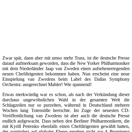
Zwar spät, dann aber mit umso mehr Trara, ist die deutsche Presse
darauf aufmerksam geworden, dass die New Yorker Philharmoniker
mit dem Niederländer Jaap van Zweden einen aufsehenerregenden
neuen Chefdirigenten bekommen haben. Nun erscheint eine neue
Einspielung van Zwedens beim Label des Dallas Symphony
Orchestra: ausgerechnet Mahler! Wie spannend!
Etwas merkwürdig war es schon, als nach der Verkündung dieser
durchaus ungewöhnlichen Wahl in der gesamten Welt die
Schlagzeilen nur so purzelten, während in Deutschland mehrere
Wochen lang Totenstille herrschte. Im Zuge der neuesten CD-
Veröffentlichung van Zwedens ist aber auch die deutsche Presse
endlich aufgewacht. Dass neben den Berliner Philharmonikern, die
mit Kyrill Petrenko ebenfalls einen Chefdirigenten gewählt hatten,
der zumindest auf globaler Ebene gesehen nicht zur A-Prominenz