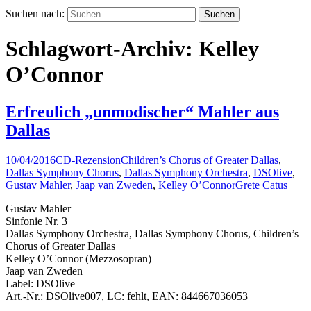
Suchen nach:
Schlagwort-Archiv: Kelley
O’Connor
Erfreulich „unmodischer“ Mahler aus
Dallas
10/04/2016
CD-Rezension
Children’s Chorus of Greater Dallas
,
Dallas Symphony Chorus
,
Dallas Symphony Orchestra
,
DSOlive
,
Gustav Mahler
,
Jaap van Zweden
,
Kelley O’Connor
Grete Catus
Gustav Mahler
Sinfonie Nr. 3
Dallas Symphony Orchestra, Dallas Symphony Chorus, Children’s
Chorus of Greater Dallas
Kelley O’Connor (Mezzosopran)
Jaap van Zweden
Label: DSOlive
Art.-Nr.: DSOlive007, LC: fehlt, EAN: 844667036053