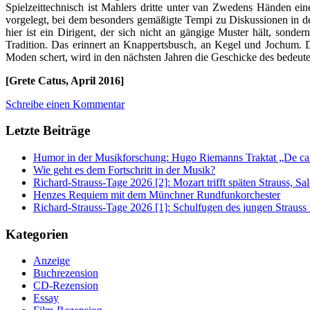
Spielzeittechnisch ist Mahlers dritte unter van Zwedens Händen ei
vorgelegt, bei dem besonders gemäßigte Tempi zu Diskussionen in der
hier ist ein Dirigent, der sich nicht an gängige Muster hält, sonde
Tradition. Das erinnert an Knappertsbusch, an Kegel und Jochum. Das
Moden schert, wird in den nächsten Jahren die Geschicke des bedeut
[Grete Catus, April 2016]
Schreibe einen Kommentar
Letzte Beiträge
Humor in der Musikforschung: Hugo Riemanns Traktat „De cant
Wie geht es dem Fortschritt in der Musik?
Richard-Strauss-Tage 2026 [2]: Mozart trifft späten Strauss, 
Henzes Requiem mit dem Münchner Rundfunkorchester
Richard-Strauss-Tage 2026 [1]: Schulfugen des jungen Straus
Kategorien
Anzeige
Buchrezension
CD-Rezension
Essay