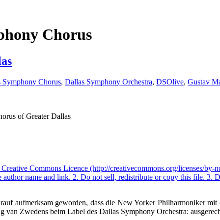
mphony Chorus
las
s Symphony Chorus
,
Dallas Symphony Orchestra
,
DSOlive
,
Gustav Ma
orus of Greater Dallas
e darauf aufmerksam geworden, dass die New Yorker Philharmoniker mi
ng van Zwedens beim Label des Dallas Symphony Orchestra: ausgerec