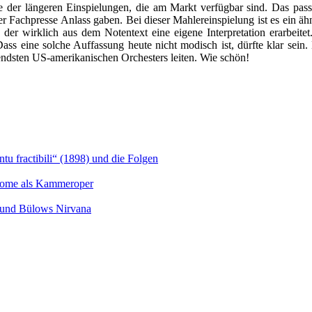
ne der längeren Einspielungen, die am Markt verfügbar sind. Das pass
 Fachpresse Anlass gaben. Bei dieser Mahlereinspielung ist es ein ähn
rn der wirklich aus dem Notentext eine eigene Interpretation erarbeite
s eine solche Auffassung heute nicht modisch ist, dürfte klar sein. D
endsten US-amerikanischen Orchesters leiten. Wie schön!
u fractibili“ (1898) und die Folgen
Salome als Kammeroper
s und Bülows Nirvana