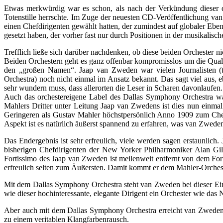
Etwas merkwürdig war es schon, als nach der Verkündung dieser 
Totenstille herrschte. Im Zuge der neuesten CD-Veröffentlichung van
einen Chefdirigenten gewählt hatten, der zumindest auf globaler Eb
gesetzt haben, der vorher fast nur durch Positionen in der musikali
Trefflich ließe sich darüber nachdenken, ob diese beiden Orchester ni
Beiden Orchestern geht es ganz offenbar kompromisslos um die Quali
den „großen Namen“. Jaap van Zweden war vielen Journalisten (tr
Orchestra) noch nicht einmal im Ansatz bekannt. Das sagt viel aus, e
sehr wundern muss, dass allerorten die Leser in Scharen davonlaufen.
Auch das orchestereigene Label des Dallas Symphony Orchestra war
Mahlers Dritter unter Leitung Jaap van Zwedens ist dies nun einma
Geringeren als Gustav Mahler höchstpersönlich Anno 1909 zum Chef
Aspekt ist es natürlich äußerst spannend zu erfahren, was van Zweden
Das Endergebnis ist sehr erfreulich, viele werden sagen erstaunlich
bisherigen Chefdirigenten der New Yorker Philharmoniker Alan Gi
Fortissimo des Jaap van Zweden ist meilenweit entfernt von dem For
erfreulich selten zum Äußersten. Damit kommt er dem Mahler-Orcheste
Mit dem Dallas Symphony Orchestra steht van Zweden bei dieser Einsp
wie dieser hochinteressante, elegante Dirigent ein Orchester wie das
Aber auch mit dem Dallas Symphony Orchestra erreicht van Zweden 
zu einem veritablen Klangfarbenrausch.