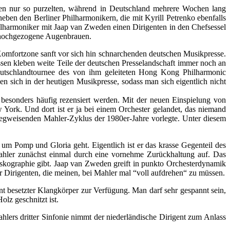
en nur so purzelten, während in Deutschland mehrere Wochen lang
eben den Berliner Philharmonikern, die mit Kyrill Petrenko ebenfalls
ilharmoniker mit Jaap van Zweden einen Dirigenten in den Chefsessel
ür hochgezogene Augenbrauen.
en Komfortzone sanft vor sich hin schnarchenden deutschen Musikpresse.
sen kleben weite Teile der deutschen Presselandschaft immer noch an
Deutschlandtournee des von ihm geleiteten Hong Kong Philharmonic
en sich in der heutigen Musikpresse, sodass man sich eigentlich nicht
besonders häufig rezensiert werden. Mit der neuen Einspielung von
York. Und dort ist er ja bei einem Orchester gelandet, das niemand
egweisenden Mahler-Zyklus der 1980er-Jahre vorlegte. Unter diesem
 um Pomp und Gloria geht. Eigentlich ist er das krasse Gegenteil des
ahler zunächst einmal durch eine vornehme Zurückhaltung auf. Das
iskographie gibt. Jaap van Zweden greift in punkto Orchesterdynamik
r Dirigenten, die meinen, bei Mahler mal “voll aufdrehen“ zu müssen.
nt besetzter Klangkörper zur Verfügung. Man darf sehr gespannt sein,
lz geschnitzt ist.
rs dritter Sinfonie nimmt der niederländische Dirigent zum Anlass