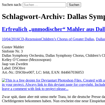
Suchen nach:
Schlagwort-Archiv: Dallas Sy
Erfreulich „unmodischer“ Mahler aus Dal
10/04/2016
CD-Rezension
Children’s Chorus of Greater Dallas
,
Dalla
Gustav Mahler
Sinfonie Nr. 3
Dallas Symphony Orchestra, Dallas Symphony Chorus, Children’s Ch
Kelley O’Connor (Mezzosopran)
Jaap van Zweden
Label: DSOlive
Art.-Nr.: DSOlive007, LC: fehlt, EAN: 844667036053
Zwar spät, dann aber mit umso mehr Trara, ist die deutsche Press
Chefdirigenten bekommen haben. Nun erscheint eine neue Einspielu