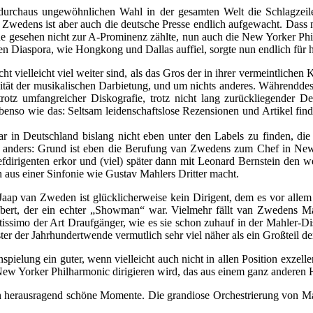
durchaus ungewöhnlichen Wahl in der gesamten Welt die Schlagzeil
 Zwedens ist aber auch die deutsche Presse endlich aufgewacht. Dass n
ene gesehen nicht zur A-Prominenz zählte, nun auch die New Yorker Ph
schen Diaspora, wie Hongkong und Dallas auffiel, sorgte nun endlich f
cht vielleicht viel weiter sind, als das Gros der in ihrer vermeintlich
tät der musikalischen Darbietung, und um nichts anderes. Währenddes
otz umfangreicher Diskografie, trotz nicht lang zurückliegender 
benso wie das: Seltsam leidenschaftslose Rezensionen und Artikel find
 in Deutschland bislang nicht eben unter den Labels zu finden, die 
l anders: Grund ist eben die Berufung van Zwedens zum Chef in New 
dirigenten erkor und (viel) später dann mit Leonard Bernstein den w
 aus einer Sinfonie wie Gustav Mahlers Dritter macht.
. Jaap van Zweden ist glücklicherweise kein Dirigent, dem es vor allem
lbert, der ein echter „Showman“ war. Vielmehr fällt van Zwedens M
tissimo der Art Draufgänger, wie es sie schon zuhauf in der Mahler-D
r der Jahrhundertwende vermutlich sehr viel näher als ein Großteil de
ielung ein guter, wenn vielleicht auch nicht in allen Position exzelle
 New Yorker Philharmonic dirigieren wird, das aus einem ganz anderen Ho
herausragend schöne Momente. Die grandiose Orchestrierung von Mahle