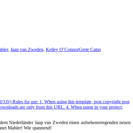
hler
,
Jaap van Zweden
,
Kelley O’Connor
Grete Catus
t dem Niederländer Jaap van Zweden einen aufsehenerregenden neuen
hnet Mahler! Wie spannend!