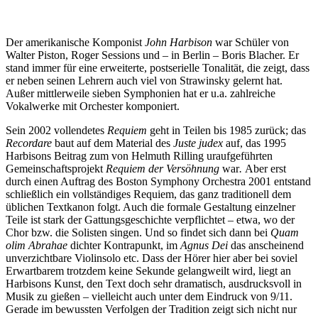
Der amerikanische Komponist
John Harbison
war Schüler von
Walter Piston, Roger Sessions und – in Berlin – Boris Blacher. Er
stand immer für eine erweiterte, postserielle Tonalität, die zeigt, dass
er neben seinen Lehrern auch viel von Strawinsky gelernt hat.
Außer mittlerweile sieben Symphonien hat er u.a. zahlreiche
Vokalwerke mit Orchester komponiert.
Sein 2002 vollendetes
Requiem
geht in Teilen bis 1985 zurück; das
Recordare
baut auf dem Material des
Juste judex
auf, das 1995
Harbisons Beitrag zum von Helmuth Rilling uraufgeführten
Gemeinschaftsprojekt
Requiem der Versöhnung
war
.
Aber erst
durch einen Auftrag des Boston Symphony Orchestra 2001 entstand
schließlich ein vollständiges Requiem, das ganz traditionell dem
üblichen Textkanon folgt. Auch die formale Gestaltung einzelner
Teile ist stark der Gattungsgeschichte verpflichtet – etwa, wo der
Chor bzw. die Solisten singen. Und so findet sich dann bei
Quam
olim Abrahae
dichter Kontrapunkt, im
Agnus Dei
das anscheinend
unverzichtbare Violinsolo etc. Dass der Hörer hier aber bei soviel
Erwartbarem trotzdem keine Sekunde gelangweilt wird, liegt an
Harbisons Kunst, den Text doch sehr dramatisch, ausdrucksvoll in
Musik zu gießen – vielleicht auch unter dem Eindruck von 9/11.
Gerade im bewussten Verfolgen der Tradition zeigt sich nicht nur