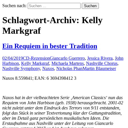
Suchen nach:
Schlagwort-Archiv: Kelly
Markgraf
Ein Requiem in bester Tradition
02/04/2019
CD-Rezension
Giancarlo Guerrero
,
Jessica Rivera
,
John
Harbison
,
Kelly Markgraf
,
Michaela Martens
,
Nashville Chorus
,
Nashville Symphony
,
Naxos
,
Nicholas Phan
Martin Blaumeiser
Naxos 8.559841; EAN: 6 3694398412 3
Naxos hat in der vielbeachteten Serie ‚American Classics‘ nun das
Requiem von John Harbison (geb. 1938) herausgebracht. 2001-02
nicht zuletzt unter dem Eindruck des Terrors von 9/11 entstanden,
folgt das Stück in seiner Textvertonung klar der Gattungstradition,
aber im Detail ganz persönlichen musikalischen Ideen. Die
Erstaufnahme aus Nashville unter der Leitung von Giancarlo