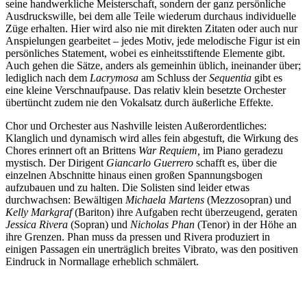
seine handwerkliche Meisterschaft, sondern der ganz persönliche
Ausdruckswille, bei dem alle Teile wiederum durchaus individuelle
Züge erhalten. Hier wird also nie mit direkten Zitaten oder auch nur
Anspielungen gearbeitet – jedes Motiv, jede melodische Figur ist ein
persönliches Statement, wobei es einheitsstiftende Elemente gibt.
Auch gehen die Sätze, anders als gemeinhin üblich, ineinander über;
lediglich nach dem
Lacrymosa
am Schluss der
Sequentia
gibt es
eine kleine Verschnaufpause. Das relativ klein besetzte Orchester
übertüncht zudem nie den Vokalsatz durch äußerliche Effekte.
Chor und Orchester aus Nashville leisten Außerordentliches:
Klanglich und dynamisch wird alles fein abgestuft, die Wirkung des
Chores erinnert oft an Brittens
War Requiem,
im Piano geradezu
mystisch. Der Dirigent
Giancarlo Guerrero
schafft es, über die
einzelnen Abschnitte hinaus einen großen Spannungsbogen
aufzubauen und zu halten. Die Solisten sind leider etwas
durchwachsen: Bewältigen
Michaela Martens
(Mezzosopran) und
Kelly Markgraf
(Bariton) ihre Aufgaben recht überzeugend, geraten
Jessica Rivera
(Sopran) und
Nicholas Phan
(Tenor) in der Höhe an
ihre Grenzen. Phan muss da pressen und Rivera produziert in
einigen Passagen ein unerträglich breites Vibrato, was den positiven
Eindruck in Normallage erheblich schmälert.