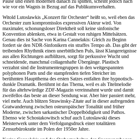
Pause und einen modernen danach zu splitten, scheint jedoch nach
wie vor ein Wagnis in Bezug auf das Publikumsverhalten.
Witold Lutoslawkis „Konzert für Orchester“ heißt so, weil eben das
Orchester zum kompromisslos expressiven Akteur wird. Von
maximaler, schonungsloser Direktheit soll keine sinfonische
Konvention ablenken, etwa in Gestalt von ruhigen Mittelsätzen.
Genau dies ist Sache von Karina Cannelakis: Gleich zu Beginn
fordert sie den NDR-Sinfonikern ein straffes Tempo ab. Das gibt der
treibenden Rhythmik einen unerbittlichen Puls, lässt Klangereignisse
aus allen Richtungen aufbliltzen, sorgt für perkussive Wucht und
schneidende, manchmal collagenhafte Übergänge. Plastisch
verzahnt sind die Instrumentengruppen in den weitgespannten
polyphonen Parts und die stampfenden tiefen Streicher im
berühmten Hauptthema des ersten Satzes entfalten ihre hypnotisch-
dunkle Dramatik. Berühmt ist das Thema, weil es als Titelmelodie
für das altehrwürdige ZDF-Magazin vereinnahmt wurde und damit
zweifellos das beste an dieser Sendung war. Aber hier passiert mehr,
viel mehr. Auch blitzen Strawinsky-Zitate auf in dieser aufregenden
Gratwanderung zwischen osteuropäischer Tonalität und früher
Moderne, zwischen sarkastischer Doppelbödigkeit und Pathos.
Ebenso wie Schostakowitsch schuf auch Lutoslawski dieses
Meisterwerk unter dem Verfolgungsdruck einer totalitären
Zensurbürokratie im Polen der 1950er Jahre.