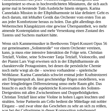
komprimiert so etwas in hochverdichteten Miniaturen, die sich auch
gerne mal in berstende Tutti-Ausbrüche hinein steigern. Karina
Cannelakis Mission in der Elbphilharmonie ist klar definiert: Geht es
doch darum, mit lebhafter Gestik das Orchester vom ersten Ton an
aus jeder Komfortzone heraus zu holen. Das gibt allerdings den
Webernschen Klangskizzen eine gewisse Überspanntheit, wo mehr
atmende Kontemplation und mehr Versenkung einen Zustand des
Tastens und Suchens markiert hätte.
Wenn sich Kammermusiker in Beethovens Tripel-Konzert Opus 56
zur gemeinsamen „Solistenrolle“ vor einem Orchester vereinen,
kann, ja muss eine intensive Interaktion die Folge sein. Christian
Tetzlaff, Violine, seine Schwester Tanja Tetzlaff, Violoncello, und
der Pianist Lars Vogt erweisen sich in der Elbphilharmonie als
charaktervolle Protagonisten, bei denen die persönliche Chemie
noch mehr wiegt als die – sowieso vorhandene – spielerische
Weltklasse. Karina Cannelakis schwört erstmal jeder Kraftstrotzerei
am Dirigentenpult ab, lässt geschmeidige Bögen modellieren, was
einer feingliedrigen Differenzierung umso mehr Raum gibt. Das
braucht es auch für die aspektreiche Konversation des Solisten-
Dreigestirns mit allen Zwischentönen und Doppelbödigkeiten.
Christian Tetzlaff lässt seine Violine in hohen Lagen leuchten und
strahlen. Seine Partnerin am Cello bedient die Mittellage mit nobler
Eleganz – und zwar ohne das Geschehen zu sehr an sich zu reißen,
was bei der Cellostimme in dieser Komposition naheliegend