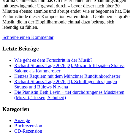
Karina Cannelakis und das Orchester halten den Spannungsbogen
mit bezwingender Urgewalt durch – bevor dieser nach über 30
Minuten ebenso atemlos und abrupt endet, wie er begonnen hat. Die
Zeitumstünde dieser Komposition waren düster. Geblieben ist große
Musik, die in der Elbphilharmonie einmal dazu beitrug, sich
lebendig zu fühlen.
Schreibe einen Kommentar
Letzte Beiträge
Wie geht es dem Fortschritt in der Musik?
Richard-Strauss-Tage 2026 [2]: Mozart trifft späten Strauss,
Salome als Kammeroper
Henzes Requiem mit dem Münchner Rundfunkorchester
Richard-Strauss-Tage 2026 [1]: Schulfugen des jungen
Strauss und Bülows Nirvana
Die Pianistin Beth Levin – tief durchdrungenes Musizieren
(Mozart, Tiessen, Schubert)
Kategorien
Anzeige
Buchrezension
CD-Rezension