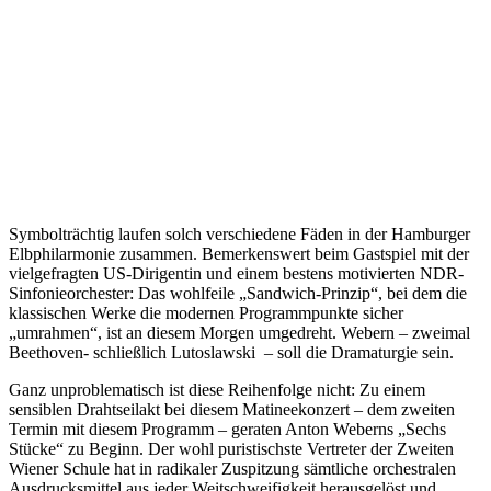
Symbolträchtig laufen solch verschiedene Fäden in der Hamburger
Elbphilarmonie zusammen. Bemerkenswert beim Gastspiel mit der
vielgefragten US-Dirigentin und einem bestens motivierten NDR-
Sinfonieorchester: Das wohlfeile „Sandwich-Prinzip“, bei dem die
klassischen Werke die modernen Programmpunkte sicher
„umrahmen“, ist an diesem Morgen umgedreht. Webern – zweimal
Beethoven- schließlich Lutoslawski – soll die Dramaturgie sein.
Ganz unproblematisch ist diese Reihenfolge nicht: Zu einem
sensiblen Drahtseilakt bei diesem Matineekonzert – dem zweiten
Termin mit diesem Programm – geraten Anton Weberns „Sechs
Stücke“ zu Beginn. Der wohl puristischste Vertreter der Zweiten
Wiener Schule hat in radikaler Zuspitzung sämtliche orchestralen
Ausdrucksmittel aus jeder Weitschweifigkeit herausgelöst und