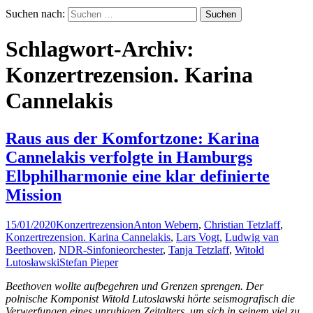
Suchen nach:
Schlagwort-Archiv:
Konzertrezension. Karina
Cannelakis
Raus aus der Komfortzone: Karina
Cannelakis verfolgte in Hamburgs
Elbphilharmonie eine klar definierte
Mission
15/01/2020
Konzertrezension
Anton Webern
,
Christian Tetzlaff
,
Konzertrezension. Karina Cannelakis
,
Lars Vogt
,
Ludwig van
Beethoven
,
NDR-Sinfonieorchester
,
Tanja Tetzlaff
,
Witołd
Lutosławski
Stefan Pieper
Beethoven wollte aufbegehren und Grenzen sprengen. Der
polnische Komponist Witold Lutoslawski hörte seismografisch die
Verwerfungen eines unruhigen Zeitalters, um sich in seinem viel zu