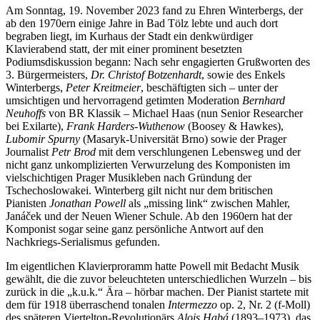
Am Sonntag, 19. November 2023 fand zu Ehren Winterbergs, der
ab den 1970ern einige Jahre in Bad Tölz lebte und auch dort
begraben liegt, im Kurhaus der Stadt ein denkwürdiger
Klavierabend statt, der mit einer prominent besetzten
Podiumsdiskussion begann: Nach sehr engagierten Grußworten des
3. Bürgermeisters,
Dr. Christof Botzenhardt
, sowie des Enkels
Winterbergs,
Peter Kreitmeier
, beschäftigten sich – unter der
umsichtigen und hervorragend getimten Moderation
Bernhard
Neuhoffs
von BR Klassik – Michael Haas (nun Senior Researcher
bei Exilarte),
Frank Harders-Wuthenow
(Boosey & Hawkes),
Lubomir Spurny
(Masaryk-Universität Brno) sowie der Prager
Journalist
Petr Brod
mit dem verschlungenen Lebensweg und der
nicht ganz unkomplizierten Verwurzelung des Komponisten im
vielschichtigen Prager Musikleben nach Gründung der
Tschechoslowakei. Winterberg gilt nicht nur dem britischen
Pianisten
Jonathan Powell
als „missing link“ zwischen Mahler,
Janáček und der Neuen Wiener Schule. Ab den 1960ern hat der
Komponist sogar seine ganz persönliche Antwort auf den
Nachkriegs-Serialismus gefunden.
Im eigentlichen Klavierproramm hatte Powell mit Bedacht Musik
gewählt, die die zuvor beleuchteten unterschiedlichen Wurzeln – bis
zurück in die „k.u.k.“ Ära – hörbar machen. Der Pianist startete mit
dem für 1918 überraschend tonalen
Intermezzo
op. 2, Nr. 2 (f-Moll)
des späteren Viertelton-Revolutionärs
Alois Habá
(1893–1973), das