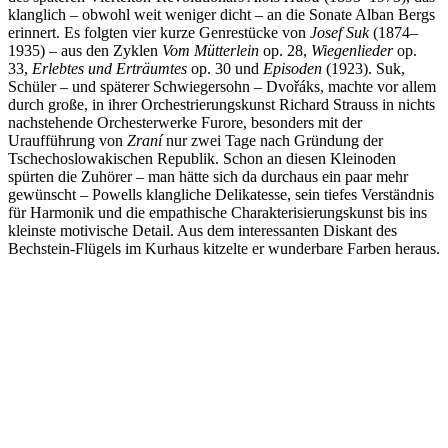
klanglich – obwohl weit weniger dicht – an die Sonate Alban Bergs
erinnert. Es folgten vier kurze Genrestücke von
Josef Suk
(1874–
1935) – aus den Zyklen
Vom Mütterlein
op. 28,
Wiegenlieder
op.
33,
Erlebtes und Erträumtes
op. 30 und
Episoden
(1923). Suk,
Schüler – und späterer Schwiegersohn – Dvořáks, machte vor allem
durch große, in ihrer Orchestrierungskunst Richard Strauss in nichts
nachstehende Orchesterwerke Furore, besonders mit der
Uraufführung von
Zraní
nur zwei Tage nach Gründung der
Tschechoslowakischen Republik. Schon an diesen Kleinoden
spürten die Zuhörer – man hätte sich da durchaus ein paar mehr
gewünscht – Powells klangliche Delikatesse, sein tiefes Verständnis
für Harmonik und die empathische Charakterisierungskunst bis ins
kleinste motivische Detail. Aus dem interessanten Diskant des
Bechstein-Flügels im Kurhaus kitzelte er wunderbare Farben heraus.