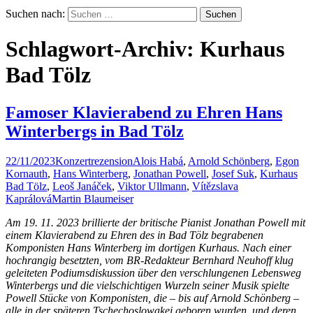
Suchen nach:
Schlagwort-Archiv: Kurhaus
Bad Tölz
Famoser Klavierabend zu Ehren Hans
Winterbergs in Bad Tölz
22/11/2023
Konzertrezension
Alois Habá
,
Arnold Schönberg
,
Egon
Kornauth
,
Hans Winterberg
,
Jonathan Powell
,
Josef Suk
,
Kurhaus
Bad Tölz
,
Leoš Janáček
,
Viktor Ullmann
,
Vítězslava
Kaprálová
Martin Blaumeiser
Am 19. 11. 2023 brillierte der britische Pianist Jonathan Powell mit
einem Klavierabend zu Ehren des in Bad Tölz begrabenen
Komponisten Hans Winterberg im dortigen Kurhaus. Nach einer
hochrangig besetzten, vom BR-Redakteur Bernhard Neuhoff klug
geleiteten Podiumsdiskussion über den verschlungenen Lebensweg
Winterbergs und die vielschichtigen Wurzeln seiner Musik spielte
Powell Stücke von Komponisten, die – bis auf Arnold Schönberg –
alle in der späteren Tschechoslowakei geboren wurden, und deren