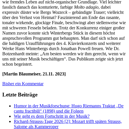
wie fremdes Leben auf nicht-organischer Grundlage. Viel leichter
fasslich danach das konturierte, farbige
Molto adagio
, dabei
expressiv düster wie Bergs
Wozzeck
– gebändigte Trauer; vielleicht
über den Verlust von Heimat? Faszinierend am Ende das rasante,
tonaler wirkende, glockige Finale, beschwingt aber stellenweise wie
mit schweren Fesseln beladen. Trotz der Konkurrenz einiger großer
Namen zuvor konnte sich Winterbergs Stück in diesem höchst
anspruchsvollen Programm gut behaupten. Man darf sich schon auf
die baldigen Uraufführungen des 4. Klavierkonzerts und weiterer
Werke Hans Winterbergs durch Jonathan Powell freuen. Wie Dr.
Botzenhardt meinte: „Am besten werden wir ihm gerecht, wenn wir
uns mit seiner Musik beschäftigen“. Das Publikum zeigte sich jetzt
schon begeistert.
[Martin Blaumeiser, 21.11. 2023]
Bisher ein Kommentar
Letzte Beiträge
Humor in der Musikforschung: Hugo Riemanns Traktat „De
cantu fractibili“ (1898) und die Folgen
Wie geht es dem Fortschritt in der Musik?
Richard-Strauss-Tage 2026 [2]: Mozart trifft späten Strauss,
Salome als Kammeroper