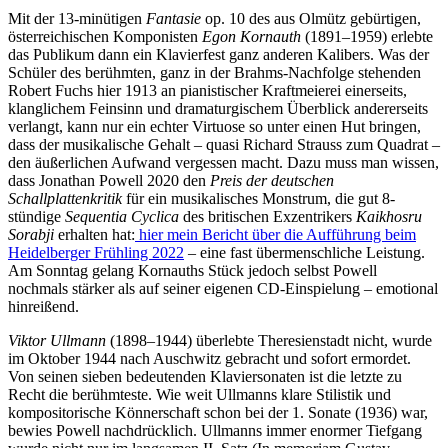
Mit der 13-minütigen
Fantasie
op. 10 des aus Olmütz gebürtigen,
österreichischen Komponisten
Egon Kornauth
(1891–1959) erlebte
das Publikum dann ein Klavierfest ganz anderen Kalibers. Was der
Schüler des berühmten, ganz in der Brahms-Nachfolge stehenden
Robert Fuchs hier 1913 an pianistischer Kraftmeierei einerseits,
klanglichem Feinsinn und dramaturgischem Überblick andererseits
verlangt, kann nur ein echter Virtuose so unter einen Hut bringen,
dass der musikalische Gehalt – quasi Richard Strauss zum Quadrat –
den äußerlichen Aufwand vergessen macht. Dazu muss man wissen,
dass Jonathan Powell 2020 den
Preis der deutschen
Schallplattenkritik
für ein musikalisches Monstrum, die gut 8-
stündige
Sequentia Cyclica
des britischen Exzentrikers
Kaikhosru
Sorabji
erhalten hat:
hier mein Bericht über die Aufführung beim
Heidelberger Frühling 2022
– eine fast übermenschliche Leistung.
Am Sonntag gelang Kornauths Stück jedoch selbst Powell
nochmals stärker als auf seiner eigenen CD-Einspielung – emotional
hinreißend.
Viktor Ullmann
(1898–1944) überlebte Theresienstadt nicht, wurde
im Oktober 1944 nach Auschwitz gebracht und sofort ermordet.
Von seinen sieben bedeutenden Klaviersonaten ist die letzte zu
Recht die berühmteste. Wie weit Ullmanns klare Stilistik und
kompositorische Könnerschaft schon bei der 1. Sonate (1936) war,
bewies Powell nachdrücklich. Ullmanns immer enormer Tiefgang