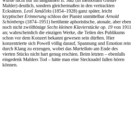
wurde nicht nur im langsamen II. Satz (In memoriam Gustav
Mahler) deutlich, sondern gleichermaßen in den vertrackten
Ecksätzen.
Leoš Janáčeks
(1854–1928) ganz später, leicht
kryptischer
Erinnerung
schloss der Pianist unmittelbar
Arnold
Schönbergs
(1874–1951) berühmte aphoristische, atonale, aber eben
noch nicht zwölftönige
Sechs kleinen Klavierstücke op. 19
von 1911
an; wahrscheinlich die einzigen Werke, die Teilen des Publikums
schon vor dem Konzert bekannt gewesen sein dürften. Hier
konzentrierte sich Powell völlig darauf, Spannung und Emotion rein
durch Klang zu erzeugen, wobei das
Martellato
am Ende des
vierten Stücks nicht hart genug erschien. Beim letzten – ebenfalls
eingedenk Mahlers Tod – hätte man eine Stecknadel fallen hören
können.