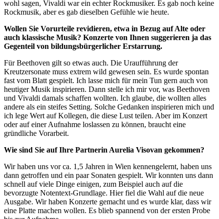
wohl sagen, Vivaldi war ein echter Rockmusiker. Es gab noch keine
Rockmusik, aber es gab dieselben Gefühle wie heute.
Wollen Sie Vorurteile revidieren, etwa in Bezug auf Alte oder
auch klassische Musik? Konzerte von Ihnen suggerieren ja das
Gegenteil von bildungsbürgerlicher Erstarrung.
Für Beethoven gilt so etwas auch. Die Uraufführung der
Kreutzersonate muss extrem wild gewesen sein. Es wurde spontan
fast vom Blatt gespielt. Ich lasse mich für mein Tun gern auch von
heutiger Musik inspirieren. Dann stelle ich mir vor, was Beethoven
und Vivaldi damals schaffen wollten. Ich glaube, die wollten alles
andere als ein steifes Setting. Solche Gedanken inspirieren mich und
ich lege Wert auf Kollegen, die diese Lust teilen. Aber im Konzert
oder auf einer Aufnahme loslassen zu können, braucht eine
gründliche Vorarbeit.
Wie sind Sie auf Ihre Partnerin Aurelia Visovan gekommen?
Wir haben uns vor ca. 1,5 Jahren in Wien kennengelernt, haben uns
dann getroffen und ein paar Sonaten gespielt. Wir konnten uns dann
schnell auf viele Dinge einigen, zum Beispiel auch auf die
bevorzugte Notentext-Grundlage. Hier fiel die Wahl auf die neue
Ausgabe. Wir haben Konzerte gemacht und es wurde klar, dass wir
eine Platte machen wollen. Es blieb spannend von der ersten Probe