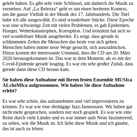
gelebt haben. Es gibt sehr viele Schlüssel, um dadurch die Musik zu
verstehen. Auf „La Belezza“ geht es um einen breiteren Kontext,
um die ganze Vielfalt in der Musik des 17. Jahrhunderts. Die Titel
habe ich alle ausgewählt. Es sind wunderbare Stücke. Diese Epoche
war eine schwierige Zeit mit vielen Problemen, es gab Epidemien,
Hunger, Wetterkatastrophen, Korruption. Und trotzdem hat sich so
viel wunderbare Musik ausgebreitet. Es zeigt, dass gerade in
schlimmsten Zeiten die Menschen das beste von sich geben.
Menschen haben immer neue Wege gesucht, sich auszudrücken.
Hinzu kommt der interessante Umstand, dass die CD am 20. März
2020 herausgekommen ist. Das war in dem Moment, als es mit der
Covid-Epidemie gerade losging. Es war ein sehr großer Zufall, dass
gerade dann diese CD heraus kam.
Sie haben diese Aufnahme mit Ihrem festen Ensemble MUSIca
ALcheMIca aufgenommen. Wie haben Sie diese Aufnahme
erlebt?
Es war sehr schön, das aufzunehmen und viel improvisieren zu
können. Es war wie eine dreitägige Jazz-Jamsession. Wir haben gar
nicht mehr gesprochen, sondern nur noch gespielt. Es war wie eine
Reise durch viele Länder und es war immer aufs Neue faszinierend,
zu sehen, wie die Musik ist. Ich liebe diese Musik und ich glaube,
das ist auch zu hören.