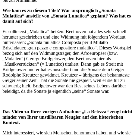
bis zur Aufnahme.
Wie kam es zu diesem Titel? War ursprünglich „Sonata
Mulattica“ anstelle von „Sonata Lunatica“ geplant? Was hat es
damit auf sich?
Es sollte erst „Mulattica“ heißen. Beethoven hat alles sehr schnell
herunter geschrieben und eine Widmung mit folgendem Wortlaut
hinterlassen: „Sonata mulattica Composta per il Mulatto
Brischdauer, gran pazzo e compositore mulattico“. Dieses Wortspiel
bezog sich auf den Widmungsträger, den Afroeuropäer (bzw.
„Mulatten“) George Bridgetower, den Beethoven hier als
„Musikverrückten“ (= Lunatico) tituliert. Dann gab es Streit mit
Bridgetower und er hat es ausradiert und die Sonate dem Geiger
Rodolphe Kreutzer gewidmet. Kreutzer – übrigens der bekannteste
Geiger seiner Zeit – hat die Sonate nie gespielt, weil er sie für zu
schwierig hielt. Bridgetower war den Rest seines Lebens darüber
beleidigt, da die Sonate ja eigentlich „seine“ Sonate war.
Das Video zu Ihrer vorigen Aufnahme „La Belezza“ zeugt nicht
minder von Ihrer unstillbaren Neugier auf den historischen
Kontext.
Mich interessiert, wie sich Menschen benommen haben und wie sie