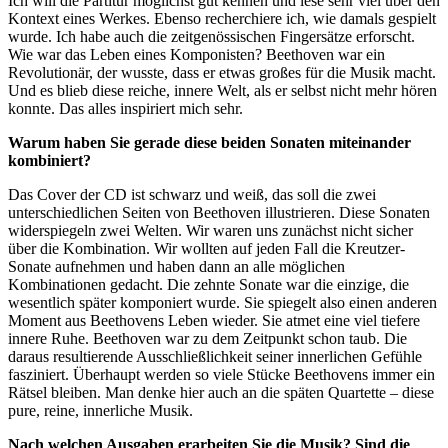
Ich will die Partitur möglichst gut kennen und lese sehr viel über den
Kontext eines Werkes. Ebenso recherchiere ich, wie damals gespielt
wurde. Ich habe auch die zeitgenössischen Fingersätze erforscht.
Wie war das Leben eines Komponisten? Beethoven war ein
Revolutionär, der wusste, dass er etwas großes für die Musik macht.
Und es blieb diese reiche, innere Welt, als er selbst nicht mehr hören
konnte. Das alles inspiriert mich sehr.
Warum haben Sie gerade diese beiden Sonaten miteinander
kombiniert?
Das Cover der CD ist schwarz und weiß, das soll die zwei
unterschiedlichen Seiten von Beethoven illustrieren. Diese Sonaten
widerspiegeln zwei Welten. Wir waren uns zunächst nicht sicher
über die Kombination. Wir wollten auf jeden Fall die Kreutzer-
Sonate aufnehmen und haben dann an alle möglichen
Kombinationen gedacht. Die zehnte Sonate war die einzige, die
wesentlich später komponiert wurde. Sie spiegelt also einen anderen
Moment aus Beethovens Leben wieder. Sie atmet eine viel tiefere
innere Ruhe. Beethoven war zu dem Zeitpunkt schon taub. Die
daraus resultierende Ausschließlichkeit seiner innerlichen Gefühle
fasziniert. Überhaupt werden so viele Stücke Beethovens immer ein
Rätsel bleiben. Man denke hier auch an die späten Quartette – diese
pure, reine, innerliche Musik.
Nach welchen Ausgaben erarbeiten Sie die Musik? Sind die