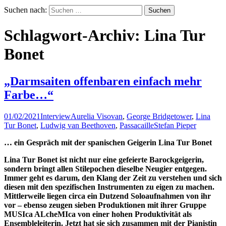
Suchen nach:
Schlagwort-Archiv: Lina Tur
Bonet
„Darmsaiten offenbaren einfach mehr
Farbe…“
01/02/2021
Interview
Aurelia Visovan
,
George Bridgetower
,
Lina
Tur Bonet
,
Ludwig van Beethoven
,
Passacaille
Stefan Pieper
… ein Gespräch mit der spanischen Geigerin Lina Tur Bonet
Lina Tur Bonet ist nicht nur eine gefeierte Barockgeigerin,
sondern bringt allen Stilepochen dieselbe Neugier entgegen.
Immer geht es darum, den Klang der Zeit zu verstehen und sich
diesen mit den spezifischen Instrumenten zu eigen zu machen.
Mittlerweile liegen circa ein Dutzend Soloaufnahmen von ihr
vor – ebenso zeugen sieben Produktionen mit ihrer Gruppe
MUSIca ALcheMIca von einer hohen Produktivität als
Ensembleleiterin. Jetzt hat sie sich zusammen mit der Pianistin