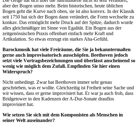
Die Geige hat sich über die Jahrhunderte nicht so sehr verändert,
aber der Bogen umso mehr. Beim historischen, heute üblichen
Bogen geht die Kurve nach oben, sie ist also konvex. In der Klassik
seit 1750 hat sich der Bogen dann verändert, die Form wechselte zu
konkav. Das ermöglicht mehr Druck auf der Spitze, dadurch wurde
alles gleichmäßiger im Sinne von Egalität. Ein Bogen aus der
zeitgenössischen Praxis offenbart einfach mehr Kraft und
Artikulation. So etwas erzeugt ein starkes Aha-Gefühl.
Barockmusik hat viele Freiräume, die Sie ja bekanntermaßen
gerne auch improvisatorisch ausschöpfen. Beethoven jedoch
setzt viele Vortragsbezeichnungen und überlässt anscheinend so
wenig wie möglich dem Zufall. Empfinden Sie hier einen
Widerspruch?
Nicht unbedingt. Zwar hat Beethoven immer sehr genau
geschrieben, was er wollte. Gleichzeitig ist Freiheit seine Sache und
wir wissen, dass er gerne improvisiert hat. Er war ja auch froh, dass
Bridgetower in den Kadenzen der A-Dur-Sonate drauflos
improvisiert hat.
Wie setzen Sie sich mit dem Komponisten als Menschen in
seiner Welt auseinander?