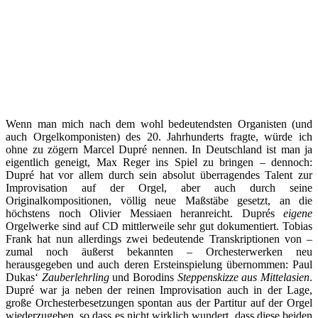
Wenn man mich nach dem wohl bedeutendsten Organisten (und
auch Orgelkomponisten) des 20. Jahrhunderts fragte, würde ich
ohne zu zögern Marcel Dupré nennen. In Deutschland ist man ja
eigentlich geneigt, Max Reger ins Spiel zu bringen – dennoch:
Dupré hat vor allem durch sein absolut überragendes Talent zur
Improvisation auf der Orgel, aber auch durch seine
Originalkompositionen, völlig neue Maßstäbe gesetzt, an die
höchstens noch Olivier Messiaen heranreicht. Duprés
eigene
Orgelwerke sind auf CD mittlerweile sehr gut dokumentiert. Tobias
Frank hat nun allerdings zwei bedeutende Transkriptionen von –
zumal noch äußerst bekannten – Orchesterwerken neu
herausgegeben und auch deren Ersteinspielung übernommen: Paul
Dukas‘
Zauberlehrling
und Borodins
Steppenskizze aus Mittelasien
.
Dupré war ja neben der reinen Improvisation auch in der Lage,
große Orchesterbesetzungen spontan aus der Partitur auf der Orgel
wiederzugeben, so dass es nicht wirklich wundert, dass diese beiden