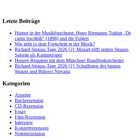
Letzte Beiträge
Humor in der Musikforschung: Hugo Riemanns Traktat „De
cantu fractibili“ (1898) und die Folgen
Wie geht es dem Fortschritt in der Musik?
Richard-Strauss-Tage 2026 [2]: Mozart trifft späten Strauss,
Salome als Kammeroper
Henzes Requiem mit dem Münchner Rundfunkorchester
Richard-Strauss-Tage 2026 [1]: Schulfugen des jungen
Strauss und Bülows Nirvana
Kategorien
Anzeige
Buchrezension
CD-Rezension
Essay
Film-Rezension
Interview
Konzertrezension
Notenrezension