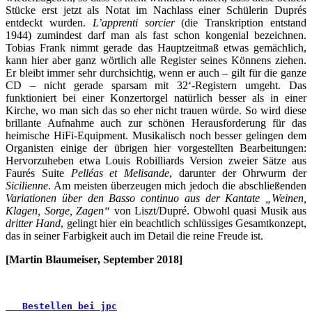
Stücke erst jetzt als Notat im Nachlass einer Schülerin Duprés
entdeckt wurden.
L’apprenti sorcier
(die Transkription entstand
1944) zumindest darf man als fast schon kongenial bezeichnen.
Tobias Frank nimmt gerade das Hauptzeitmaß etwas gemächlich,
kann hier aber ganz wörtlich alle Register seines Könnens ziehen.
Er bleibt immer sehr durchsichtig, wenn er auch – gilt für die ganze
CD – nicht gerade sparsam mit 32‘-Registern umgeht. Das
funktioniert bei einer Konzertorgel natürlich besser als in einer
Kirche, wo man sich das so eher nicht trauen würde. So wird diese
brillante Aufnahme auch zur schönen Herausforderung für das
heimische HiFi-Equipment. Musikalisch noch besser gelingen dem
Organisten einige der übrigen hier vorgestellten Bearbeitungen:
Hervorzuheben etwa Louis Robilliards Version zweier Sätze aus
Faurés Suite
Pelléas et Melisande
, darunter der Ohrwurm der
Sicilienne
. Am meisten überzeugen mich jedoch die abschließenden
Variationen über den Basso continuo aus der Kantate „Weinen,
Klagen, Sorge, Zagen“
von Liszt/Dupré. Obwohl quasi Musik aus
dritter Hand
, gelingt hier ein beachtlich schlüssiges Gesamtkonzept,
das in seiner Farbigkeit auch im Detail die reine Freude ist.
[Martin Blaumeiser, September 2018]
   Bestellen bei jpc