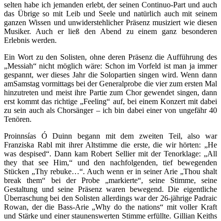
selten habe ich jemanden erlebt, der seinen Continuo-Part und auch
das Übrige so mit Leib und Seele und natürlich auch mit seinem
ganzen Wissen und unwiderstehlicher Präsenz musiziert wie diesen
Musiker. Auch er ließ den Abend zu einem ganz besonderen
Erlebnis werden.
Ein Wort zu den Solisten, ohne deren Präsenz die Aufführung des
„Messiah“ nicht möglich wäre: Schon im Vorfeld ist man ja immer
gespannt, wer dieses Jahr die Solopartien singen wird. Wenn dann
amSamstag vormittags bei der Generalprobe die vier zum ersten Mal
hinzutreten und meist ihre Partie zum Chor gewendet singen, dann
erst kommt das richtige „Feeling“ auf, bei einem Konzert mit dabei
zu sein auch als Chorsänger – ich bin dabei einer von ungefähr 40
Tenören.
Proinnsías Ó Duinn begann mit dem zweiten Teil, also war
Franziska Rabl mit ihrer Altstimme die erste, die wir hörten: „He
was despised“. Dann kam Robert Sellier mit der Tenorklage: „All
they that see Him,“ und den nachfolgenden, tief bewegenden
Stücken „Thy rebuke…“. Auch wenn er in seiner Arie „Thou shalt
break them“ bei der Probe „markierte“, seine Stimme, seine
Gestaltung und seine Präsenz waren bewegend. Die eigentliche
Überraschung bei den Solisten allerdings war der 26-jährige Padraic
Rowan, der die Bass-Arie „Why do the nations“ mit voller Kraft
und Stärke und einer staunenswerten Stimme erfüllte. Gillian Keiths