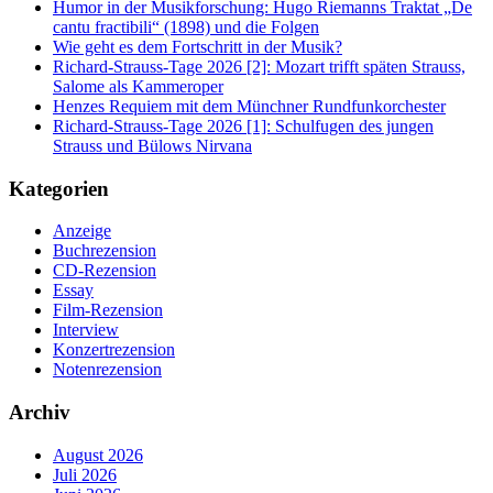
Humor in der Musikforschung: Hugo Riemanns Traktat „De
cantu fractibili“ (1898) und die Folgen
Wie geht es dem Fortschritt in der Musik?
Richard-Strauss-Tage 2026 [2]: Mozart trifft späten Strauss,
Salome als Kammeroper
Henzes Requiem mit dem Münchner Rundfunkorchester
Richard-Strauss-Tage 2026 [1]: Schulfugen des jungen
Strauss und Bülows Nirvana
Kategorien
Anzeige
Buchrezension
CD-Rezension
Essay
Film-Rezension
Interview
Konzertrezension
Notenrezension
Archiv
August 2026
Juli 2026