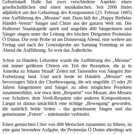
Geburtsstadt Halle hat zwei verschiedene Aspekte: einen
gesellschaftlichen und einen musikalischen. Seit 2000 findet
alljährlich um den Geburtstag des Komponisten (23. Februar 1685)
eine Aufführung des „Messias“ statt. Dazu lädt der „Happy Birthday
Händel–Verein“ Sänger und Chöre aus der ganzen Welt ein. Die
Hallenser Staatskapelle spielt und ungefähr 400 Sängerinnen und
Sänger singen unter der Leitung des irischen Dirigenten Proinnsías
Ó Duinn. Die erste Probe ist am Donnerstag Abend, eine weitere am
Freitag und nach der Generalprobe am Samstag Vormittag ist am
Abend die Aufführung. So weit das Äußerliche.
Schon zu Händels Lebzeiten wurde die Aufführung des „Messias“
mit immer größeren Chören ein Teil der Rezeption, die ja in
Amerika zu Johann Strauß’ Zeiten mit Tausenden von Sängern ihre
Fortsetzung fand. Und auch heute ist Händels „Messias“ ein
bevorzugtes Stück der Chorbewegung, die seit ungefähr 15 oder 20
Jahren Sängerinnen und Sänger zu allen möglichen Projekten
zusammenführt, wie etwa dem „Requiem“ von Mozart, den Messen
von Schubert, dem Verdi-Requiem oder anderen Kompositionen.
Längst ist daraus tatsächlich eine richtige „Bewegung“ geworden,
die natürlich beide Seiten – das gemeinsame Singen und das
gemeinsame „Feiern“ – miteinander verbindet.
Einen gemischten Chor von 400 Menschen zusammen zu führen, ist
eine ganz besondere Aufgabe, die Proinnsías Ó Duinn allerdings seit