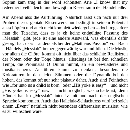
Sopran kam trug in der wohl schönsten Arie „I know that my
redeemer liveth“ leicht und bewegt im Riesenraum der Händelhalle.
Am Abend also die Aufführung: Natürlich lässt sich nach nur drei
Proben dieses geniale Riesenwerk nur bedingt in seinem Potential
ausschöpfen und auch nicht komplett wiedergeben – doch registriere
man die Tatsache, dass es ja eh keine endgültige Fassung des
„Messiah“ gibt, jede ist eine andere Auswahl, was ebenfalls dafür
gesorgt hat, dass – anders als bei der „Matthäus-Passion“ von Bach
– Händels „Messiah“ immer gegenwärtig war und blieb. Die Musik,
vor allem die Chöre, kommt oft nicht über das schlichte Realisieren
der Noten oder der Töne hinaus, allerdings ist bei den schnellen
Tempi, die Proinnsías Ó Duinn nimmt, an ein bewussteres und
musikalischeres Ausführen kaum zu denken, besonders die
Koloraturen in den tiefen Stimmen oder die Dynamik bei den
hohen, das kommt oft nur sehr plakativ daher. Auch sind Feinheiten
wie „for unto us a
child
is born“ oder „
His
yoke is easy“ _ und nicht
„His
yoke
is easy“ usw. – nicht möglich, was schade ist, denn
Händel hat im „Messiah“ intensiv mit und nach der englischen
Sprache komponiert. Auch das Halleluia-Schlachtross wird bei solch
einem „Event“ natürlich nicht besonders differenziert musiziert, wie
es zu wünschen wäre.