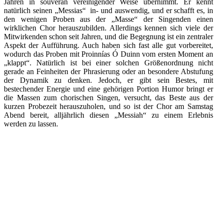
Jahren in souverän vereinigender Weise übernimmt. Er kennt
natürlich seinen „Messias“ in- und auswendig, und er schafft es, in
den wenigen Proben aus der „Masse“ der Singenden einen
wirklichen Chor herauszubilden. Allerdings kennen sich viele der
Mitwirkenden schon seit Jahren, und die Begegnung ist ein zentraler
Aspekt der Aufführung. Auch haben sich fast alle gut vorbereitet,
wodurch das Proben mit Proinnías Ó Duinn vom ersten Moment an
„klappt“. Natürlich ist bei einer solchen Größenordnung nicht
gerade an Feinheiten der Phrasierung oder an besondere Abstufung
der Dynamik zu denken. Jedoch, er gibt sein Bestes, mit
bestechender Energie und eine gehörigen Portion Humor bringt er
die Massen zum chorischen Singen, versucht, das Beste aus der
kurzen Probezeit herauszuholen, und so ist der Chor am Samstag
Abend bereit, alljährlich diesen „Messiah“ zu einem Erlebnis
werden zu lassen.