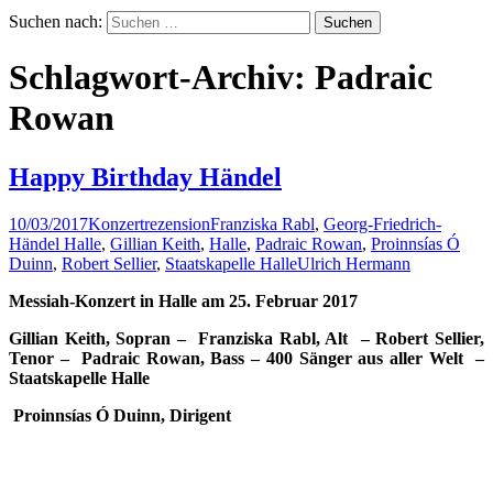
Suchen nach:
Schlagwort-Archiv: Padraic
Rowan
Happy Birthday Händel
10/03/2017
Konzertrezension
Franziska Rabl
,
Georg-Friedrich-
Händel Halle
,
Gillian Keith
,
Halle
,
Padraic Rowan
,
Proinnsías Ó
Duinn
,
Robert Sellier
,
Staatskapelle Halle
Ulrich Hermann
Messiah-Konzert in Halle am 25. Februar 2017
Gillian Keith, Sopran – Franziska Rabl, Alt – Robert Sellier,
Tenor – Padraic Rowan, Bass – 400 Sänger aus aller Welt –
Staatskapelle Halle
Proinnsías Ó Duinn, Dirigent