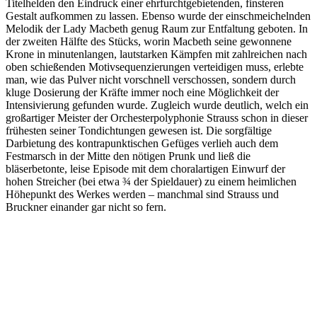
Titelhelden den Eindruck einer ehrfurchtgebietenden, finsteren
Gestalt aufkommen zu lassen. Ebenso wurde der einschmeichelnden
Melodik der Lady Macbeth genug Raum zur Entfaltung geboten. In
der zweiten Hälfte des Stücks, worin Macbeth seine gewonnene
Krone in minutenlangen, lautstarken Kämpfen mit zahlreichen nach
oben schießenden Motivsequenzierungen verteidigen muss, erlebte
man, wie das Pulver nicht vorschnell verschossen, sondern durch
kluge Dosierung der Kräfte immer noch eine Möglichkeit der
Intensivierung gefunden wurde. Zugleich wurde deutlich, welch ein
großartiger Meister der Orchesterpolyphonie Strauss schon in dieser
frühesten seiner Tondichtungen gewesen ist. Die sorgfältige
Darbietung des kontrapunktischen Gefüges verlieh auch dem
Festmarsch in der Mitte den nötigen Prunk und ließ die
bläserbetonte, leise Episode mit dem choralartigen Einwurf der
hohen Streicher (bei etwa ¾ der Spieldauer) zu einem heimlichen
Höhepunkt des Werkes werden – manchmal sind Strauss und
Bruckner einander gar nicht so fern.