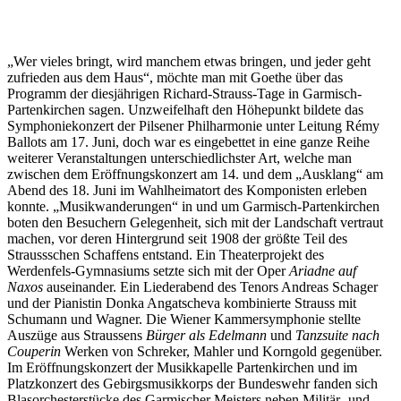
„Wer vieles bringt, wird manchem etwas bringen, und jeder geht
zufrieden aus dem Haus“, möchte man mit Goethe über das
Programm der diesjährigen Richard-Strauss-Tage in Garmisch-
Partenkirchen sagen. Unzweifelhaft den Höhepunkt bildete das
Symphoniekonzert der Pilsener Philharmonie unter Leitung Rémy
Ballots am 17. Juni, doch war es eingebettet in eine ganze Reihe
weiterer Veranstaltungen unterschiedlichster Art, welche man
zwischen dem Eröffnungskonzert am 14. und dem „Ausklang“ am
Abend des 18. Juni im Wahlheimatort des Komponisten erleben
konnte. „Musikwanderungen“ in und um Garmisch-Partenkirchen
boten den Besuchern Gelegenheit, sich mit der Landschaft vertraut
machen, vor deren Hintergrund seit 1908 der größte Teil des
Straussschen Schaffens entstand. Ein Theaterprojekt des
Werdenfels-Gymnasiums setzte sich mit der Oper
Ariadne auf
Naxos
auseinander. Ein Liederabend des Tenors Andreas Schager
und der Pianistin Donka Angatscheva kombinierte Strauss mit
Schumann und Wagner. Die Wiener Kammersymphonie stellte
Auszüge aus Straussens
Bürger als Edelmann
und
Tanzsuite nach
Couperin
Werken von Schreker, Mahler und Korngold gegenüber.
Im Eröffnungskonzert der Musikkapelle Partenkirchen und im
Platzkonzert des Gebirgsmusikkorps der Bundeswehr fanden sich
Blasorchesterstücke des Garmischer Meisters neben Militär- und