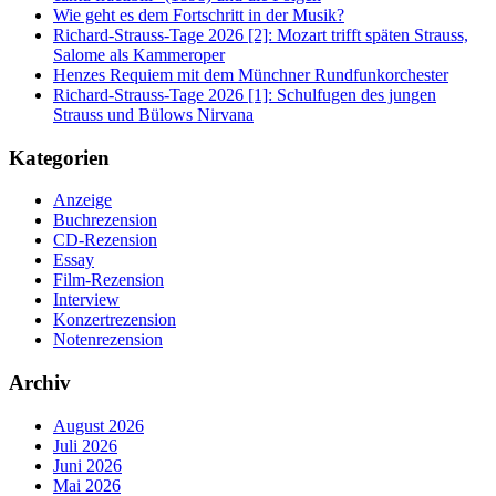
Wie geht es dem Fortschritt in der Musik?
Richard-Strauss-Tage 2026 [2]: Mozart trifft späten Strauss,
Salome als Kammeroper
Henzes Requiem mit dem Münchner Rundfunkorchester
Richard-Strauss-Tage 2026 [1]: Schulfugen des jungen
Strauss und Bülows Nirvana
Kategorien
Anzeige
Buchrezension
CD-Rezension
Essay
Film-Rezension
Interview
Konzertrezension
Notenrezension
Archiv
August 2026
Juli 2026
Juni 2026
Mai 2026