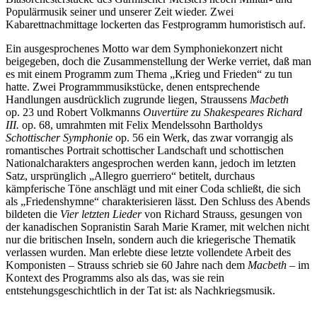
Populärmusik seiner und unserer Zeit wieder. Zwei
Kabarettnachmittage lockerten das Festprogramm humoristisch auf.
Ein ausgesprochenes Motto war dem Symphoniekonzert nicht
beigegeben, doch die Zusammenstellung der Werke verriet, daß man
es mit einem Programm zum Thema „Krieg und Frieden“ zu tun
hatte. Zwei Programmmusikstücke, denen entsprechende
Handlungen ausdrücklich zugrunde liegen, Straussens
Macbeth
op. 23 und Robert Volkmanns
Ouvertüre zu Shakespeares Richard
III.
op. 68, umrahmten mit Felix Mendelssohn Bartholdys
Schottischer Symphonie
op. 56 ein Werk, das zwar vorrangig als
romantisches Portrait schottischer Landschaft und schottischen
Nationalcharakters angesprochen werden kann, jedoch im letzten
Satz, ursprünglich „Allegro guerriero“ betitelt, durchaus
kämpferische Töne anschlägt und mit einer Coda schließt, die sich
als „Friedenshymne“ charakterisieren lässt. Den Schluss des Abends
bildeten die
Vier letzten Lieder
von Richard Strauss, gesungen von
der kanadischen Sopranistin Sarah Marie Kramer, mit welchen nicht
nur die britischen Inseln, sondern auch die kriegerische Thematik
verlassen wurden. Man erlebte diese letzte vollendete Arbeit des
Komponisten – Strauss schrieb sie 60 Jahre nach dem
Macbeth
– im
Kontext des Programms also als das, was sie rein
entstehungsgeschichtlich in der Tat ist: als Nachkriegsmusik.