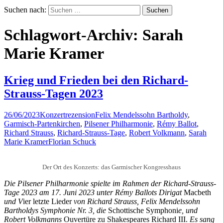
Suchen nach:
Schlagwort-Archiv: Sarah
Marie Kramer
Krieg und Frieden bei den Richard-
Strauss-Tagen 2023
26/06/2023
Konzertrezension
Felix Mendelssohn Bartholdy
,
Garmisch-Partenkirchen
,
Pilsener Philharmonie
,
Rémy Ballot
,
Richard Strauss
,
Richard-Strauss-Tage
,
Robert Volkmann
,
Sarah
Marie Kramer
Florian Schuck
Der Ort des Konzerts: das Garmischer Kongresshaus
Die Pilsener Philharmonie spielte im Rahmen der Richard-Strauss-
Tage 2023 am 17. Juni 2023 unter Rémy Ballots Dirigat
Macbeth
und V
ier letzte Lieder
von Richard Strauss, Felix Mendelssohn
Bartholdys Symphonie Nr. 3, die
Schottische Symphoni
e, und
Robert Volkmanns
Ouvertüre zu Shakespeares Richard III.
Es sang