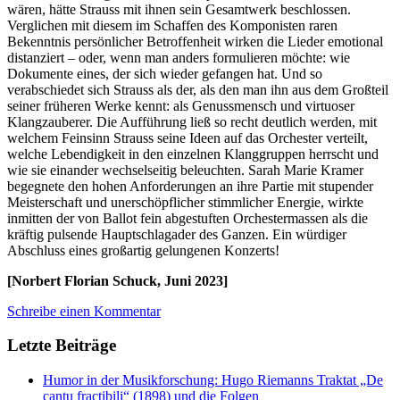
wären, hätte Strauss mit ihnen sein Gesamtwerk beschlossen.
Verglichen mit diesem im Schaffen des Komponisten raren
Bekenntnis persönlicher Betroffenheit wirken die Lieder emotional
distanziert – oder, wenn man anders formulieren möchte: wie
Dokumente eines, der sich wieder gefangen hat. Und so
verabschiedet sich Strauss als der, als den man ihn aus dem Großteil
seiner früheren Werke kennt: als Genussmensch und virtuoser
Klangzauberer. Die Aufführung ließ so recht deutlich werden, mit
welchem Feinsinn Strauss seine Ideen auf das Orchester verteilt,
welche Lebendigkeit in den einzelnen Klanggruppen herrscht und
wie sie einander wechselseitig beleuchten. Sarah Marie Kramer
begegnete den hohen Anforderungen an ihre Partie mit stupender
Meisterschaft und unerschöpflicher stimmlicher Energie, wirkte
inmitten der von Ballot fein abgestuften Orchestermassen als die
kräftig pulsende Hauptschlagader des Ganzen. Ein würdiger
Abschluss eines großartig gelungenen Konzerts!
[Norbert Florian Schuck, Juni 2023]
Schreibe einen Kommentar
Letzte Beiträge
Humor in der Musikforschung: Hugo Riemanns Traktat „De
cantu fractibili“ (1898) und die Folgen