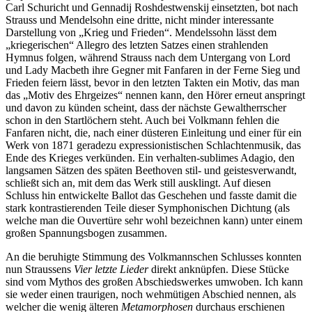
Carl Schuricht und Gennadij Roshdestwenskij einsetzten, bot nach
Strauss und Mendelsohn eine dritte, nicht minder interessante
Darstellung von „Krieg und Frieden“. Mendelssohn lässt dem
„kriegerischen“ Allegro des letzten Satzes einen strahlenden
Hymnus folgen, während Strauss nach dem Untergang von Lord
und Lady Macbeth ihre Gegner mit Fanfaren in der Ferne Sieg und
Frieden feiern lässt, bevor in den letzten Takten ein Motiv, das man
das „Motiv des Ehrgeizes“ nennen kann, den Hörer erneut anspringt
und davon zu künden scheint, dass der nächste Gewaltherrscher
schon in den Startlöchern steht. Auch bei Volkmann fehlen die
Fanfaren nicht, die, nach einer düsteren Einleitung und einer für ein
Werk von 1871 geradezu expressionistischen Schlachtenmusik, das
Ende des Krieges verkünden. Ein verhalten-sublimes Adagio, den
langsamen Sätzen des späten Beethoven stil- und geistesverwandt,
schließt sich an, mit dem das Werk still ausklingt. Auf diesen
Schluss hin entwickelte Ballot das Geschehen und fasste damit die
stark kontrastierenden Teile dieser Symphonischen Dichtung (als
welche man die Ouvertüre sehr wohl bezeichnen kann) unter einem
großen Spannungsbogen zusammen.
An die beruhigte Stimmung des Volkmannschen Schlusses konnten
nun Straussens
Vier letzte Lieder
direkt anknüpfen. Diese Stücke
sind vom Mythos des großen Abschiedswerkes umwoben. Ich kann
sie weder einen traurigen, noch wehmütigen Abschied nennen, als
welcher die wenig älteren
Metamorphosen
durchaus erschienen