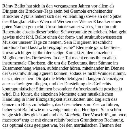
Rémy Ballot hat sich in den vergangenen Jahren vor allem als
Dirigent der Bruckner-Tage (sein bei Gramola erscheinender
Bruckner-Zyklus nähert sich der Vollendung) sowie an der Spitze
des Klangkollektivs Wien mit Werken der Wiener Klassiker einen
guten Namen gemacht. Umso interessanter war es, ihn nun mit
Repertoire abseits dieser beiden Schwerpunkte zu erleben. Man geht
gewiss nicht fehl, Ballot einen der form- und strukturbewusstesten
Musiker unserer Tage zu nennen. Sein Dirigieren ist schlicht
funktional und lässt „choreographische“ Elemente ganz bei Seite.
Umso wichtiger ist ihm der stetige Kontakt zu den einzelnen
Mitgliedern des Orchesters. In der Tat macht er aus ihnen allen
instrumentale Choristen, die um die Bedeutung ihrer Stimme im
Zusammenhang wissen, aufeinander hören, miteinander im Dienste
der Gesamtwirkung agieren können, sodass es nicht Wunder nimmt,
dass unter seinem Dirigat die Melodiebögen in langem Atemzügen
auszuschwingen pflegen, und der Darstellung des Geflechts
kontrapunktischer Stimmen besondere Aufmerksamkeit geschenkt
wird. Die Kunst, die einzelnen Momente einer musikalischen
Handlung in ihrer Einzigartigkeit auszukosten und zugleich das
Ganze im Blick zu behalten, das Geschehen zum Ziel zu führen,
beherrscht Ballot wie nur wenige unter den Heutigen. Sehr schön
zeigte sich dies gleich anhand des
Macbeth
. Der Vorschrift „un poco
maestoso“ trug er mit einem relativ breiten Grundtempo Rechnung,
das optimal dazu geeignet war, bei den martialischen Themen des