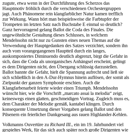
zugute, etwa wenn in der Durchführung des Scherzos das
Hauptmotiv fröhlich durch die verschiedenen Orchestergruppen
jagt. Auch Phänomene rein klangfarblicher Natur kamen trefflich
zur Wirkung. Wann hört man beispielsweise die Farbtupfer der
Trompeten im letzten Satz nach Buchstabe E einmal so deutlich?
Ganz hervorragend gelang Ballot die Coda des Finales. Die
ungewöhnliche Gestaltung dieses Schlusses, in welchem
Mendelssohn nicht nur zu Gunsten eines neuen Themas auf die
Verwendung der Hauptgedanken des Satzes verzichtet, sondern ihn
auch vom vorangegangenen Hauptteil durch ein langes,
auskomponiertes Diminuendo deutlich abgrenzt, birgt die Gefahr in
sich, dass die Coda als unorganisches Anhängsel erscheint, gelingt
es dem Dirigenten nicht, den Übergang schlüssig darzustellen.
Ballot bannte die Gefahr, hielt die Spannung aufrecht und ließ sie
sich schließlich in den A-Dur-Hymnus hinein auflösen, der somit als
Zielpunkt der ganzen Symphonie erschien. Auch die
Klangfarbenarbeit feierte wieder einen Triumph. Mendelssohn
wünscht hier, wie die Vorschrift „marcato assai la melodia“ zeigt,
keineswegs einen glatten, geschmeidigen Vortrag. Zugleich muss es,
dem Charakter der Melodie gemäß, kantabel klingen. Durch
konsequente Umsetzung dieser Vorgaben gelang Ballot und den
Pilsenern ein feierlicher Dankgesang aus rauen Highlander-Kehlen.
Volkmanns Ouvertüre zu
Richard III
., ein im 19. Jahrhundert viel
gespieltes Werk, für das sich auch später noch große Dirigenten wie