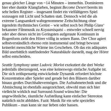
genau gleicher Länge von ~14 Minuten – immerhin. Dominieren
hier eher dunkle Klangfarben, beginnt
Become Desert
bereits im
sehr hellen Register – insgesamt findet ein vielfältigeres Spiel
sozusagen mit Licht und Schatten statt. Dennoch wird die als
extreme Langsamkeit wahrgenommene Zeitschichtung ohne
irgendein rhythmisches Gerüst – wie selbst noch bei Philip Glass‘
bekannter Filmmusik zu
Koyaanisqatsi
– entweder schnell nervig
oder aber dieses nicht im Geringsten aufgeraute Kontinuum in
Bogenform zieht den Hörer völlig in seinen Bann. Der Chor agiert
selbstverständlich ebenso rein instrumental und bringt bewusst
keinerlei menschliche Wärme ins Geschehen. Ob das ein adäquates
Bild unerbittlich stattfindender Naturabläufe darstellt, mag der Hörer
selbst entscheiden.
Seattle Symphony
unter
Ludovic Morlot
exekutiert die drei Werke
jedenfalls überzeugend, was eine keineswegs einfache Aufgabe ist.
Die sich zeitlupenartig entwickelnde Dynamik erfordert höchste
Konzentration aller Spieler und gerade bei den Bläsern darüber
hinaus großes Durchhaltevermögen. Die Aufnahmetechnik und die
Abmischung ist ebenfalls ausgezeichnet, obwohl man sich hier
vielleicht wirklich mal Surround-Sound wünschte: Die
ungewöhnliche, räumliche Aufstellung kann einfacher Stereoton
natürlich nicht abbilden. Fazit: Musik für ein sehr spezielles
Publikum – man kann sie nur lieben oder hassen.