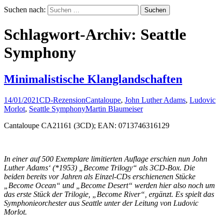
Suchen nach:
Schlagwort-Archiv: Seattle
Symphony
Minimalistische Klanglandschaften
14/01/2021
CD-Rezension
Cantaloupe
,
John Luther Adams
,
Ludovic
Morlot
,
Seattle Symphony
Martin Blaumeiser
Cantaloupe CA21161 (3CD); EAN: 0713746316129
In einer auf 500 Exemplare limitierten Auflage erschien nun John
Luther Adams‘ (*1953) „Become Trilogy“ als 3CD-Box. Die
beiden bereits vor Jahren als Einzel-CDs erschienenen Stücke
„Become Ocean“ und „Become Desert“ werden hier also noch um
das erste Stück der Trilogie, „Become River“, ergänzt. Es spielt das
Symphonieorchester aus Seattle unter der Leitung von Ludovic
Morlot.