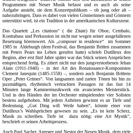
Programmen mit Neuer Musik befasst und es auch als seine
Aufgabe ansieht, sie dem Konzertpublikum – ob jung oder alt –
nahezubringen. Dass es dabei von vielen Gönnerinnen und Gönnern
unterstützt wird, ist ein Tradition in der amerikanischen Kulturszene.
Das Quartett „Les citations“ ( die Zitate) für Oboe, Cembalo,
Kontrabass und Perkussion ist nicht nur wegen seiner ausgefallenen
Besetzung hörenswert. Als „composer in residence“ im Sommer
1985 in Aldeburgh (dem Festival, das Benjamin Britten zusammen
mit Peters Pears ins Leben gerufen hatte) schrieb Dutilleux den
Beginn, aber erst fünf Jahre später war das Stück seinen Ansprüchen
entsprechend fertig. Es zitiert nicht nur den jungverstorbenen Jehan
Alain (1911-1940) – in der Art des Renaisssance-Komponisten
Clement Janequin (1485-1558) –, sondern auch Benjamin Brittens
Oper „Peter Grimes“. Von langsamen und zarten Tönen bis hin zu
jazzmäßigen, rhythmisch vertrackten Passagen ist das fast 14
Minuten lange Kammermusikwerk ein avanciertes Meisterstück.
Und in den Händen der im Orchester mitspielenden vier Solisten
bestens aufgehoben. Mit jedem Anhören gewinnt es an Tiefe und
Bedeutung. „Gut Ding will Weile haben“, könnte einer von
Dutilleux’s Wahlsprüchen gewesen zu sein. „Es ist kein Scherz,
Musik zu schreiben. Tiefe ist dazu nötig: eine Art Mystik“,
beschrieb er seinen Arbeitsprozess.
Auch Paul Sacher, Anreger und Nestor der Neuen Musik, dem viele