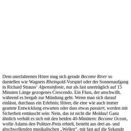
Dem unerfahrenen Hörer mag sich gerade
Become River
so
darstellen wie Wagners
Rheingold-
Vorspiel oder der Sonnenaufgang
in Richard Strauss‘
Alpensinfonie
, nur als fast unerträglich auf 15
Minuten Länge gezogenes Crescendo. Ein Fluss, der anschwillt,
während es bergab zur Mündung geht. Wenn man sich darauf
einlässt, durchaus ein Erlebnis; Hörer, die eine wie auch immer
geartete Entwicklung erwarten oder dass etwas
passiert
, werden mit
Sicherheit enttäuscht sein: Nein, das ist nicht die
Moldau
! Ganz
ähnlich verhält es sich mit den beiden 40-Minütern:
Become Ocean
,
wofür Adams den Pulitzer-Preis erhielt, besteht aus drei an- und
abschwellenden musikalischen „Wellen“, mit fast auf die Sekunde