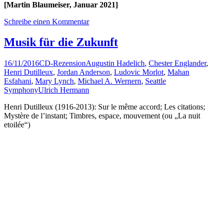
[Martin Blaumeiser, Januar 2021]
Schreibe einen Kommentar
Musik für die Zukunft
16/11/2016
CD-Rezension
Augustin Hadelich
,
Chester Englander
,
Henri Dutilleux
,
Jordan Anderson
,
Ludovic Morlot
,
Mahan
Esfahani
,
Mary Lynch
,
Michael A. Wernern
,
Seattle
Symphony
Ulrich Hermann
Henri Dutilleux (1916-2013): Sur le même accord; Les citations;
Mystère de l’instant; Timbres, espace, mouvement (ou „La nuit
etoilée“)