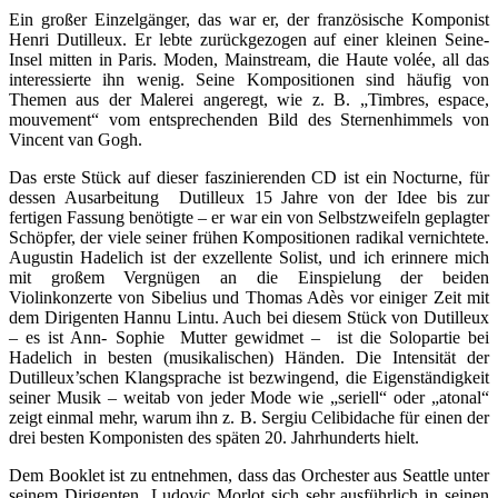
Ein großer Einzelgänger, das war er, der französische Komponist
Henri Dutilleux. Er lebte zurückgezogen auf einer kleinen Seine-
Insel mitten in Paris. Moden, Mainstream, die Haute volée, all das
interessierte ihn wenig. Seine Kompositionen sind häufig von
Themen aus der Malerei angeregt, wie z. B. „Timbres, espace,
mouvement“ vom entsprechenden Bild des Sternenhimmels von
Vincent van Gogh.
Das erste Stück auf dieser faszinierenden CD ist ein Nocturne, für
dessen Ausarbeitung Dutilleux 15 Jahre von der Idee bis zur
fertigen Fassung benötigte – er war ein von Selbstzweifeln geplagter
Schöpfer, der viele seiner frühen Kompositionen radikal vernichtete.
Augustin Hadelich ist der exzellente Solist, und ich erinnere mich
mit großem Vergnügen an die Einspielung der beiden
Violinkonzerte von Sibelius und Thomas Adès vor einiger Zeit mit
dem Dirigenten Hannu Lintu. Auch bei diesem Stück von Dutilleux
– es ist Ann- Sophie Mutter gewidmet – ist die Solopartie bei
Hadelich in besten (musikalischen) Händen. Die Intensität der
Dutilleux’schen Klangsprache ist bezwingend, die Eigenständigkeit
seiner Musik – weitab von jeder Mode wie „seriell“ oder „atonal“
zeigt einmal mehr, warum ihn z. B. Sergiu Celibidache für einen der
drei besten Komponisten des späten 20. Jahrhunderts hielt.
Dem Booklet ist zu entnehmen, dass das Orchester aus Seattle unter
seinem Dirigenten Ludovic Morlot sich sehr ausführlich in seinen