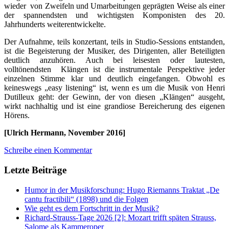
wieder von Zweifeln und Umarbeitungen geprägten Weise als einer
der spannendsten und wichtigsten Komponisten des 20.
Jahrhunderts weiterentwickelte.
Der Aufnahme, teils konzertant, teils in Studio-Sessions entstanden,
ist die Begeisterung der Musiker, des Dirigenten, aller Beteiligten
deutlich anzuhören. Auch bei leisesten oder lautesten,
volltönendsten Klängen ist die instrumentale Perspektive jeder
einzelnen Stimme klar und deutlich eingefangen. Obwohl es
keineswegs „easy listening“ ist, wenn es um die Musik von Henri
Dutilleux geht: der Gewinn, der von diesen „Klängen“ ausgeht,
wirkt nachhaltig und ist eine grandiose Bereicherung des eigenen
Hörens.
[Ulrich Hermann, November 2016]
Schreibe einen Kommentar
Letzte Beiträge
Humor in der Musikforschung: Hugo Riemanns Traktat „De
cantu fractibili“ (1898) und die Folgen
Wie geht es dem Fortschritt in der Musik?
Richard-Strauss-Tage 2026 [2]: Mozart trifft späten Strauss,
Salome als Kammeroper