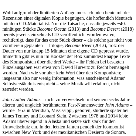
Wohl aufgrund der limitierten Auflage muss ich mich heute mit der
Rezension einer digitalen Kopie begnügen, die hoffentlich identisch
mit dem CD-Material ist. Nur die Tatsache, dass die jeweils ~40-
minütigen Stücke
Become Ocean
(2013) und
Become Desert
(2018)
bereits jeweils einzeln als CD veröffentlicht worden waren,
rechtfertigt, dass für das erste Stück dieser – als solche gar nicht von
vornherein geplanten – Trilogie,
Become River
(2013), trotz der
Dauer von nur knapp 15 Minuten eine eigene CD gepresst wurde.
Immerhin gibt es nun im Booklet der Box zumindest knappe Texte
des Komponisten über die drei Werke – ihr Fehlen bei besagten
Einzelausgaben war etwa von David Hurwitz zu Recht bemängelt
worden. Nach wie vor aber kein Wort über den Komponisten;
insgesamt also nur wenig Information, was anscheinend Adams‘
Selbstverständnis entspricht – seine Musik will erfahren, nicht
zerredet werden.
John Luther Adams
– nicht zu verwechseln mit seinem sechs Jahre
älteren und ungleich berühmteren Fast-Namensvetter
John Adams
–
wurde 1953 in Meridian, Mississippi, geboren, studierte später bei
James Tenney und Leonard Stein. Zwischen 1978 und 2014 lebte
Adams überwiegend in Alaska und setzte sich stark für den
Umweltschutz ein. In den letzten Jahren pendelt der Komponist
zwischen New York und der mexikanischen Desierto de Sonora.