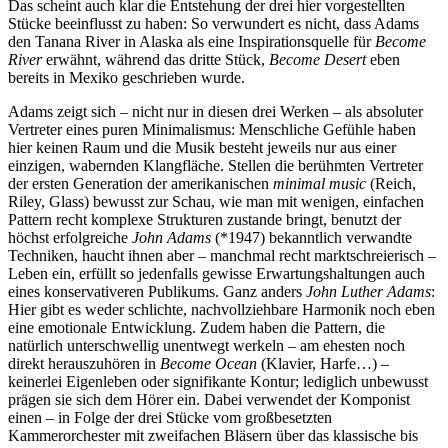
Das scheint auch klar die Entstehung der drei hier vorgestellten
Stücke beeinflusst zu haben: So verwundert es nicht, dass Adams
den Tanana River in Alaska als eine Inspirationsquelle für
Become
River
erwähnt, während das dritte Stück,
Become Desert
eben
bereits in Mexiko geschrieben wurde.
Adams zeigt sich – nicht nur in diesen drei Werken – als absoluter
Vertreter eines puren Minimalismus: Menschliche Gefühle haben
hier keinen Raum und die Musik besteht jeweils nur aus einer
einzigen, wabernden Klangfläche. Stellen die berühmten Vertreter
der ersten Generation der amerikanischen
minimal music
(Reich,
Riley, Glass) bewusst zur Schau, wie man mit wenigen, einfachen
Pattern recht komplexe Strukturen zustande bringt, benutzt der
höchst erfolgreiche
John Adams
(*1947) bekanntlich verwandte
Techniken, haucht ihnen aber – manchmal recht marktschreierisch –
Leben ein, erfüllt so jedenfalls gewisse Erwartungshaltungen auch
eines konservativeren Publikums. Ganz anders
John Luther Adams
:
Hier gibt es weder schlichte, nachvollziehbare Harmonik noch eben
eine emotionale Entwicklung. Zudem haben die Pattern, die
natürlich unterschwellig unentwegt werkeln – am ehesten noch
direkt herauszuhören in
Become Ocean
(Klavier, Harfe…) –
keinerlei Eigenleben oder signifikante Kontur; lediglich unbewusst
prägen sie sich dem Hörer ein. Dabei verwendet der Komponist
einen – in Folge der drei Stücke vom großbesetzten
Kammerorchester mit zweifachen Bläsern über das klassische bis