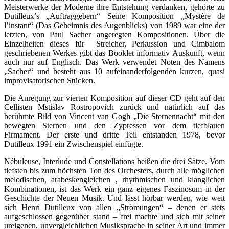
Meisterwerke der Moderne ihre Entstehung verdanken, gehörte zu
Dutilleux’s „Auftraggebern“ Seine Komposition „Mystère de
l’instant“ (Das Geheimnis des Augenblicks) von 1989 war eine der
letzten, von Paul Sacher angeregten Kompositionen. Über die
Einzelheiten dieses für Streicher, Perkussion und Cimbalom
geschriebenen Werkes gibt das Booklet informativ Auskunft, wenn
auch nur auf Englisch. Das Werk verwendet Noten des Namens
„Sacher“ und besteht aus 10 aufeinanderfolgenden kurzen, quasi
improvisatorischen Stücken.
Die Anregung zur vierten Komposition auf dieser CD geht auf den
Cellisten Mstislav Rostropovich zurück und natürlich auf das
berühmte Bild von Vincent van Gogh „Die Sternennacht“ mit den
bewegten Sternen und den Zypressen vor dem tiefblauen
Firmament. Der erste und dritte Teil entstanden 1978, bevor
Dutilleux 1991 ein Zwischenspiel einfügte.
Nébuleuse, Interlude und Constellations heißen die drei Sätze. Vom
tiefsten bis zum höchsten Ton des Orchesters, durch alle möglichen
melodischen, arabeskengleichen , rhythmischen und klanglichen
Kombinationen, ist das Werk ein ganz eigenes Faszinosum in der
Geschichte der Neuen Musik. Und lässt hörbar werden, wie weit
sich Henri Dutilleux von allen „Strömungen“ – denen er stets
aufgeschlossen gegenüber stand – frei machte und sich mit seiner
ureigenen, unvergleichlichen Musiksprache in seiner Art und immer