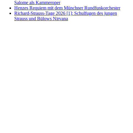
Salome als Kammeroper
Henzes Requiem mit dem Münchner Rundfunkorchester
Richard-Strauss-Tage 2026 [1]: Schulfugen des jungen
Strauss und Bülows Nirvana