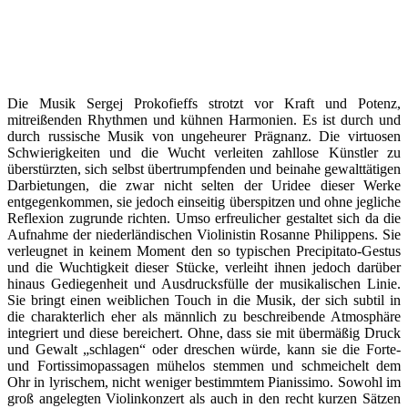
Die Musik Sergej Prokofieffs strotzt vor Kraft und Potenz,
mitreißenden Rhythmen und kühnen Harmonien. Es ist durch und
durch russische Musik von ungeheurer Prägnanz. Die virtuosen
Schwierigkeiten und die Wucht verleiten zahllose Künstler zu
überstürzten, sich selbst übertrumpfenden und beinahe gewalttätigen
Darbietungen, die zwar nicht selten der Uridee dieser Werke
entgegenkommen, sie jedoch einseitig überspitzen und ohne jegliche
Reflexion zugrunde richten. Umso erfreulicher gestaltet sich da die
Aufnahme der niederländischen Violinistin Rosanne Philippens. Sie
verleugnet in keinem Moment den so typischen Precipitato-Gestus
und die Wuchtigkeit dieser Stücke, verleiht ihnen jedoch darüber
hinaus Gediegenheit und Ausdrucksfülle der musikalischen Linie.
Sie bringt einen weiblichen Touch in die Musik, der sich subtil in
die charakterlich eher als männlich zu beschreibende Atmosphäre
integriert und diese bereichert. Ohne, dass sie mit übermäßig Druck
und Gewalt „schlagen“ oder dreschen würde, kann sie die Forte-
und Fortissimopassagen mühelos stemmen und schmeichelt dem
Ohr in lyrischem, nicht weniger bestimmtem Pianissimo. Sowohl im
groß angelegten Violinkonzert als auch in den recht kurzen Sätzen