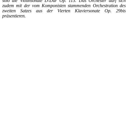
solo die Violinsonate D-Dur Op. 115. Das Orchester darf sich
zudem mit der vom Komponisten stammenden Orchestration des
zweiten Satzes aus der Vierten Klaviersonate Op. 29bis
präsentieren.