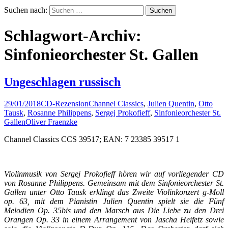
Suchen nach:
Schlagwort-Archiv:
Sinfonieorchester St. Gallen
Ungeschlagen russisch
29/01/2018
CD-Rezension
Channel Classics
,
Julien Quentin
,
Otto
Tausk
,
Rosanne Philippens
,
Sergej Prokofieff
,
Sinfonieorchester St.
Gallen
Oliver Fraenzke
Channel Classics CCS 39517; EAN: 7 23385 39517 1
Violinmusik von Sergej Prokofieff hören wir auf vorliegender CD
von Rosanne Philippens. Gemeinsam mit dem Sinfonieorchester St.
Gallen unter Otto Tausk erklingt das Zweite Violinkonzert g-Moll
op. 63, mit dem Pianistin Julien Quentin spielt sie die Fünf
Melodien Op. 35bis und den Marsch aus Die Liebe zu den Drei
Orangen Op. 33 in einem Arrangement von Jascha Heifetz sowie