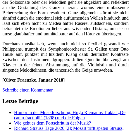
der Solosonate oder der Melodien geht sie abgeklärt und reflektiert
an die Gestaltung des Ganzen heran, woraus eine umfassende
Beherrschung der Form resultiert. Ganz allgemein stürmt sie nicht
sinnfrei durch die emotional sich auftürmenden Wellen hindurch und
lässt sich eben nicht zu Medea-hafter Raserei aufstacheln, sondern
betrachtet die Emotionen lieber aus wissender Distanz, um sie so
umso glaubhafter und unmittelbarer auf den Hörer zu übertragen.
Durchaus musikalisch, wenn auch nicht so flexibel gewandt wie
Philippens, trumpft das Symphonieorchester St. Gallen unter Otto
Tausk auf, punktet mit luzidem Klang dank deutlicher Kontraste
zwischen den Instrumentalgruppen. Julien Quentin überzeugt am
Klavier in der feinen Abstimmung auf die Violinistin und durch
singende Melodielineen, die tänzerisch die Geige umweben.
[Oliver Fraenzke, Januar 2018]
Schreibe einen Kommentar
Letzte Beiträge
Humor in der Musikforschung: Hugo Riemanns Traktat „De
cantu fractibili“ (1898) und die Folgen
Wie geht es dem Fortschritt in der Musik?
Richard-Strauss-Tage 2026 [2]: Mozart trifft späten Strauss,