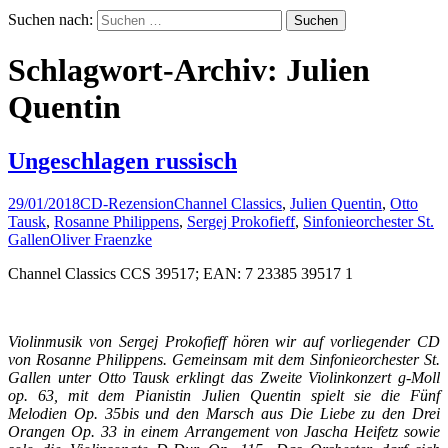
Suchen nach:
Schlagwort-Archiv: Julien
Quentin
Ungeschlagen russisch
29/01/2018
CD-Rezension
Channel Classics
,
Julien Quentin
,
Otto
Tausk
,
Rosanne Philippens
,
Sergej Prokofieff
,
Sinfonieorchester St.
Gallen
Oliver Fraenzke
Channel Classics CCS 39517; EAN: 7 23385 39517 1
Violinmusik von Sergej Prokofieff hören wir auf vorliegender CD
von Rosanne Philippens. Gemeinsam mit dem Sinfonieorchester St.
Gallen unter Otto Tausk erklingt das Zweite Violinkonzert g-Moll
op. 63, mit dem Pianistin Julien Quentin spielt sie die Fünf
Melodien Op. 35bis und den Marsch aus Die Liebe zu den Drei
Orangen Op. 33 in einem Arrangement von Jascha Heifetz sowie