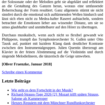
der Solosonate oder der Melodien geht sie abgeklärt und reflektiert
an die Gestaltung des Ganzen heran, woraus eine umfassende
Beherrschung der Form resultiert. Ganz allgemein stürmt sie nicht
sinnfrei durch die emotional sich auftürmenden Wellen hindurch und
lässt sich eben nicht zu Medea-hafter Raserei aufstacheln, sondern
betrachtet die Emotionen lieber aus wissender Distanz, um sie so
umso glaubhafter und unmittelbarer auf den Hörer zu übertragen.
Durchaus musikalisch, wenn auch nicht so flexibel gewandt wie
Philippens, trumpft das Symphonieorchester St. Gallen unter Otto
Tausk auf, punktet mit luzidem Klang dank deutlicher Kontraste
zwischen den Instrumentalgruppen. Julien Quentin überzeugt am
Klavier in der feinen Abstimmung auf die Violinistin und durch
singende Melodielineen, die tänzerisch die Geige umweben.
[Oliver Fraenzke, Januar 2018]
Schreibe einen Kommentar
Letzte Beiträge
Wie geht es dem Fortschritt in der Musik?
Richard-Strauss-Tage 2026 [2]: Mozart trifft späten Strauss,
Salome als Kammeroper
Henzes Requiem mit dem Münchner Rundfunkorchester