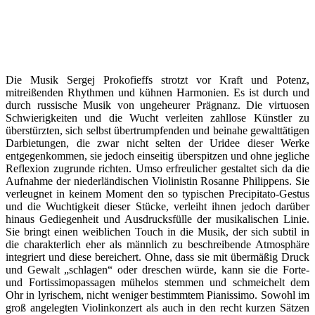
Die Musik Sergej Prokofieffs strotzt vor Kraft und Potenz,
mitreißenden Rhythmen und kühnen Harmonien. Es ist durch und
durch russische Musik von ungeheurer Prägnanz. Die virtuosen
Schwierigkeiten und die Wucht verleiten zahllose Künstler zu
überstürzten, sich selbst übertrumpfenden und beinahe gewalttätigen
Darbietungen, die zwar nicht selten der Uridee dieser Werke
entgegenkommen, sie jedoch einseitig überspitzen und ohne jegliche
Reflexion zugrunde richten. Umso erfreulicher gestaltet sich da die
Aufnahme der niederländischen Violinistin Rosanne Philippens. Sie
verleugnet in keinem Moment den so typischen Precipitato-Gestus
und die Wuchtigkeit dieser Stücke, verleiht ihnen jedoch darüber
hinaus Gediegenheit und Ausdrucksfülle der musikalischen Linie.
Sie bringt einen weiblichen Touch in die Musik, der sich subtil in
die charakterlich eher als männlich zu beschreibende Atmosphäre
integriert und diese bereichert. Ohne, dass sie mit übermäßig Druck
und Gewalt „schlagen“ oder dreschen würde, kann sie die Forte-
und Fortissimopassagen mühelos stemmen und schmeichelt dem
Ohr in lyrischem, nicht weniger bestimmtem Pianissimo. Sowohl im
groß angelegten Violinkonzert als auch in den recht kurzen Sätzen