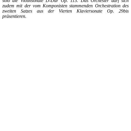
solo die Violinsonate D-Dur Op. 115. Das Orchester darf sich
zudem mit der vom Komponisten stammenden Orchestration des
zweiten Satzes aus der Vierten Klaviersonate Op. 29bis
präsentieren.