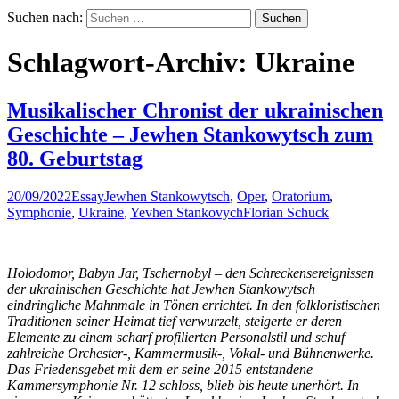
Suchen nach:
Schlagwort-Archiv: Ukraine
Musikalischer Chronist der ukrainischen
Geschichte – Jewhen Stankowytsch zum
80. Geburtstag
20/09/2022
Essay
Jewhen Stankowytsch
,
Oper
,
Oratorium
,
Symphonie
,
Ukraine
,
Yevhen Stankovych
Florian Schuck
Holodomor, Babyn Jar, Tschernobyl – den Schreckensereignissen
der ukrainischen Geschichte hat Jewhen Stankowytsch
eindringliche Mahnmale in Tönen errichtet. In den folkloristischen
Traditionen seiner Heimat tief verwurzelt, steigerte er deren
Elemente zu einem scharf profilierten Personalstil und schuf
zahlreiche Orchester-, Kammermusik-, Vokal- und Bühnenwerke.
Das Friedensgebet mit dem er seine 2015 entstandene
Kammersymphonie Nr. 12 schloss, blieb bis heute unerhört. In