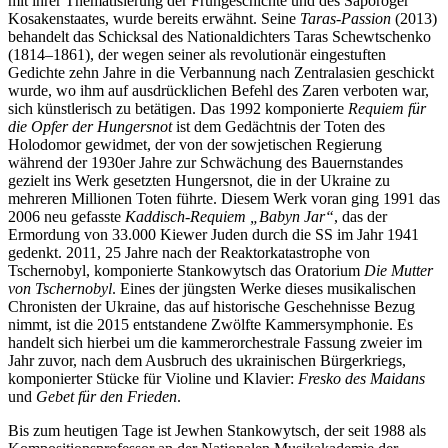
mit ihrer Thematisierung der Frühgeschichte und des Saporoger
Kosakenstaates, wurde bereits erwähnt. Seine
Taras-Passion
(2013)
behandelt das Schicksal des Nationaldichters Taras Schewtschenko
(1814–1861), der wegen seiner als revolutionär eingestuften
Gedichte zehn Jahre in die Verbannung nach Zentralasien geschickt
wurde, wo ihm auf ausdrücklichen Befehl des Zaren verboten war,
sich künstlerisch zu betätigen. Das 1992 komponierte
Requiem für
die Opfer der Hungersnot
ist dem Gedächtnis der Toten des
Holodomor gewidmet, der von der sowjetischen Regierung
während der 1930er Jahre zur Schwächung des Bauernstandes
gezielt ins Werk gesetzten Hungersnot, die in der Ukraine zu
mehreren Millionen Toten führte. Diesem Werk voran ging 1991 das
2006 neu gefasste
Kaddisch-Requiem „Babyn Jar“
, das der
Ermordung von 33.000 Kiewer Juden durch die SS im Jahr 1941
gedenkt. 2011, 25 Jahre nach der Reaktorkatastrophe von
Tschernobyl, komponierte Stankowytsch das Oratorium
Die Mutter
von Tschernobyl
. Eines der jüngsten Werke dieses musikalischen
Chronisten der Ukraine, das auf historische Geschehnisse Bezug
nimmt, ist die 2015 entstandene Zwölfte Kammersymphonie. Es
handelt sich hierbei um die kammerorchestrale Fassung zweier im
Jahr zuvor, nach dem Ausbruch des ukrainischen Bürgerkriegs,
komponierter Stücke für Violine und Klavier:
Fresko des Maidans
und
Gebet für den Frieden
.
Bis zum heutigen Tage ist Jewhen Stankowytsch, der seit 1988 als