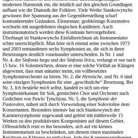
modernen Harmonik ein, die letztlich auf den gleichen Grundlagen
aufbaut wie die Diatonik der Folklore. Viele Werke Stankowytschs
gewinnen ihre Spannung aus der Gegenüberstellung scharf
kontrastierender Gedanken. Elementare, grobkörnige Kurzmotive
wechseln mit ausgedehnten elegischen Kantilenen. Auch
instrumentatorisch werden diese Kontraste hervorgehoben.
Überhaupt ist Stankowytschs Einfallsreichtum als Instrumentator
schier unerschöpflich. Man höre sich einmal seine zwischen 1973
und 2003 entstandenen sechs Symphonien an, die sich in ihren
Besetzungen deutlich voneinander unterscheiden. In Nr. 1 und
Nr. 4, der
Sinfonia larga
und der
Sinfonia lirica
, verlangt er nur nach
15 bzw. 16 Solostreichern, denen er eine solche Vielfalt an Klängen
abgewinnt, dass man mitunter meint, ein vollbesetztes
Symphonieorchester zu hören. Nr. 2, die
Heroische
, und Nr. 6 sind
seine einzigen Symphonien für eine „gewöhnliche“ Besetzung. Bei
Nr. 3,
Ich bestärke mich selbst
, handelt es sich um eine
Symphoniekantate für Soli, gemischten Chor und Orchester nach
Gedichten von Pawlo Tytschyna. Nr. 5, die
Symphonie der
Pastoralen
, nähert sich durch Verwendung einer Solovioline dem
Konzertanten. Besonders intensiv hat sich Stankowytsch der
Kammersymphonie zugewandt und gehört mit mittlerweile 15
Werken zu den produktivsten Komponisten auf diesem Gebiet.
Offensichtlich reizt es ihn besonders, sich auf ein kleines
Instrumentarium zu beschränken, um diesem einen maximalen
Reichtum an Klängen zu entlocken. Jede der Kammersymphonien