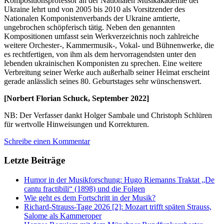
Kompositionsprofessor an der Nationalen Musikakademie der
Ukraine lehrt und von 2005 bis 2010 als Vorsitzender des
Nationalen Komponistenverbands der Ukraine amtierte,
ungebrochen schöpferisch tätig. Neben den genannten
Kompositionen umfasst sein Werkverzeichnis noch zahlreiche
weitere Orchester-, Kammermusik-, Vokal- und Bühnenwerke, die
es rechtfertigen, von ihm als dem hervorragendsten unter den
lebenden ukrainischen Komponisten zu sprechen. Eine weitere
Verbreitung seiner Werke auch außerhalb seiner Heimat erscheint
gerade anlässlich seines 80. Geburtstages sehr wünschenswert.
[Norbert Florian Schuck, September 2022]
NB: Der Verfasser dankt Holger Sambale und Christoph Schlüren
für wertvolle Hinweisungen und Korrekturen.
Schreibe einen Kommentar
Letzte Beiträge
Humor in der Musikforschung: Hugo Riemanns Traktat „De
cantu fractibili“ (1898) und die Folgen
Wie geht es dem Fortschritt in der Musik?
Richard-Strauss-Tage 2026 [2]: Mozart trifft späten Strauss,
Salome als Kammeroper