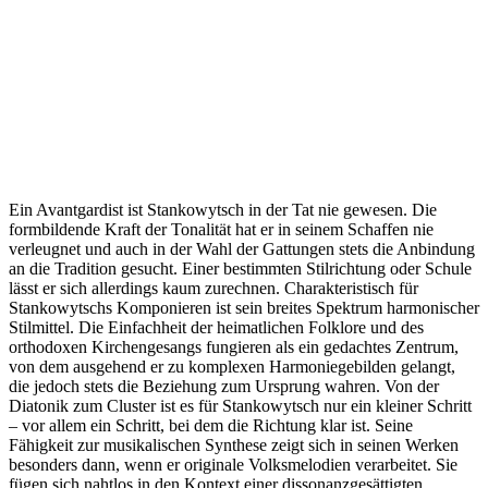
Ein Avantgardist ist Stankowytsch in der Tat nie gewesen. Die
formbildende Kraft der Tonalität hat er in seinem Schaffen nie
verleugnet und auch in der Wahl der Gattungen stets die Anbindung
an die Tradition gesucht. Einer bestimmten Stilrichtung oder Schule
lässt er sich allerdings kaum zurechnen. Charakteristisch für
Stankowytschs Komponieren ist sein breites Spektrum harmonischer
Stilmittel. Die Einfachheit der heimatlichen Folklore und des
orthodoxen Kirchengesangs fungieren als ein gedachtes Zentrum,
von dem ausgehend er zu komplexen Harmoniegebilden gelangt,
die jedoch stets die Beziehung zum Ursprung wahren. Von der
Diatonik zum Cluster ist es für Stankowytsch nur ein kleiner Schritt
– vor allem ein Schritt, bei dem die Richtung klar ist. Seine
Fähigkeit zur musikalischen Synthese zeigt sich in seinen Werken
besonders dann, wenn er originale Volksmelodien verarbeitet. Sie
fügen sich nahtlos in den Kontext einer dissonanzgesättigten