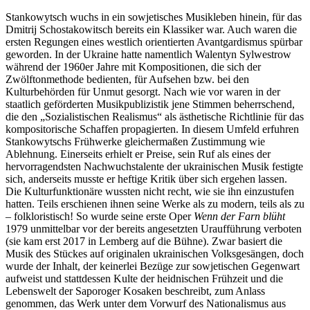
Stankowytsch wuchs in ein sowjetisches Musikleben hinein, für das
Dmitrij Schostakowitsch bereits ein Klassiker war. Auch waren die
ersten Regungen eines westlich orientierten Avantgardismus spürbar
geworden. In der Ukraine hatte namentlich Walentyn Sylwestrow
während der 1960er Jahre mit Kompositionen, die sich der
Zwölftonmethode bedienten, für Aufsehen bzw. bei den
Kulturbehörden für Unmut gesorgt. Nach wie vor waren in der
staatlich geförderten Musikpublizistik jene Stimmen beherrschend,
die den „Sozialistischen Realismus“ als ästhetische Richtlinie für das
kompositorische Schaffen propagierten. In diesem Umfeld erfuhren
Stankowytschs Frühwerke gleichermaßen Zustimmung wie
Ablehnung. Einerseits erhielt er Preise, sein Ruf als eines der
hervorragendsten Nachwuchstalente der ukrainischen Musik festigte
sich, anderseits musste er heftige Kritik über sich ergehen lassen.
Die Kulturfunktionäre wussten nicht recht, wie sie ihn einzustufen
hatten. Teils erschienen ihnen seine Werke als zu modern, teils als zu
– folkloristisch! So wurde seine erste Oper
Wenn der Farn blüht
1979 unmittelbar vor der bereits angesetzten Uraufführung verboten
(sie kam erst 2017 in Lemberg auf die Bühne). Zwar basiert die
Musik des Stückes auf originalen ukrainischen Volksgesängen, doch
wurde der Inhalt, der keinerlei Bezüge zur sowjetischen Gegenwart
aufweist und stattdessen Kulte der heidnischen Frühzeit und die
Lebenswelt der Saporoger Kosaken beschreibt, zum Anlass
genommen, das Werk unter dem Vorwurf des Nationalismus aus