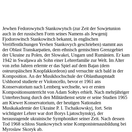
Jewhen Fedorowytsch Stankowytsch (zur Zeit der Sowjetunion
auch in der russischen Form seines Namens als Jewgenij
Fjodorowitsch Stankowitsch bekannt, in englischen
Veröffentlichungen Yevhen Stankovych geschrieben) stammt aus
der Oblast Transkarpatien, dem ethnisch gemischten Grenzgebiet
der Ukraine zu Polen, der Slowakei, Ungarn und Rumänien. Er kam
1942 in Swaljawa als Sohn einer Lehrerfamilie zur Welt. Im Alter
von zehn Jahren erlernte er das Spiel auf dem Bajan (dem
osteuropäischen Knopfakkordeon) und versuchte sich bald in der
Komposition. An der Musikhochschule der Oblasthauptstadt
Ushhorod studierte er Violoncello, bevor er 1961 ans
Konservatorium nach Lemberg wechselte, wo er ersten
Kompositionsunterricht von Adam Sołtys erhielt. Nach mehrjähriger
Unterbrechung durch den Militärdienst setzte er seine Studien 1965
am Kiewer Konservatorium, der heutigen Nationalen
Musikakademie der Ukraine P. I. Tschaikowskyj, fort. Sein
wichtigster Lehrer war dort Borys Ljatoschynskyj, der
herausragende ukrainische Symphoniker seiner Zeit. Nach dessen
Tod 1968 schloss Stankowytsch seine Komponistenausbildung bei
Myroslaw Skoryk ab.