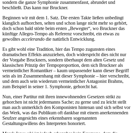
sondern die ganze Symphonie zusammenfasst, abrundet und
beschließt. Das kann nur Bruckner.
Beginnen wir mit dem 1. Satz. Die ersten Takte ließen unbedingt
klanglich aufhorchen, selten und schon lange nicht mehr so gehört,
doch schon bald störte beim ersten „Bewegter“, wo Bruckner das
künftige Allegro-Tempo als Referenz vorschreibt, ein etwas zu
gewolltes
accelerando
die natürlich Entwicklung.
Es gibt wohl eine Tradition, hier das Tempo zugunsten eines
dramatischen Effekts anzuziehen, doch widerspricht dies nicht nur
der Vorgabe Bruckners, sondern überhaupt dem alten Gesetz und
klassischen Prinzip der Tempoproportion, dem sich Bruckner als
vermeintlicher Romantiker – kaum unpassender kann dieser Begriff
sein als im Zusammenhang mit dieser Symphonie – hier verschreibt,
und dem auch sein wiederum vermeintlicher Antagonist Brahms,
zum Beispiel in seiner 1. Symphonie, gehorcht hat.
Nun, einer Partitur mit ihren innewohnenden Gesetzen strikt zu
gehorchen ist nicht jedermanns Sache; zu gerne und zu leicht stellt
man auch unmerklich den Komponisten hintenan und sich selbst vor
das Werk, was das Publikum oft dankbar mit einem anerkennenden
Seufzer angesichts eines erkennbaren sogenannten
Gestaltungswillens des Interpreten honoriert.