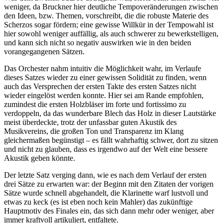
weniger, da Bruckner hier deutliche Tempoveränderungen zwischen
den Ideen, bzw. Themen, vorschreibt, die die robuste Materie des
Scherzos sogar fördern; eine gewisse Willkür in der Tempowahl ist
hier sowohl weniger auffällig, als auch schwerer zu bewerkstelligen,
und kann sich nicht so negativ auswirken wie in den beiden
vorangegangenen Sätzen.
Das Orchester nahm intuitiv die Möglichkeit wahr, im Verlaufe
dieses Satzes wieder zu einer gewissen Solidität zu finden, wenn
auch das Versprechen der ersten Takte des ersten Satzes nicht
wieder eingelöst werden konnte. Hier sei am Rande empfohlen,
zumindest die ersten Holzbläser im forte und fortissimo zu
verdoppeln, da das wunderbare Blech das Holz in dieser Lautstärke
meist überdeckte, trotz der unfassbar guten Akustik des
Musikvereins, die großen Ton und Transparenz im Klang
gleichermaßen begünstigt – es fällt wahrhaftig schwer, dort zu sitzen
und nicht zu glauben, dass es irgendwo auf der Welt eine bessere
Akustik geben könnte.
Der letzte Satz verging dann, wie es nach dem Verlauf der ersten
drei Sätze zu erwarten war: der Beginn mit den Zitaten der vorigen
Sätze wurde schnell abgehandelt, die Klarinette warf lustvoll und
etwas zu keck (es ist eben noch kein Mahler) das zukünftige
Hauptmotiv des Finales ein, das sich dann mehr oder weniger, aber
immer kraftvoll artikuliert, entfaltete.