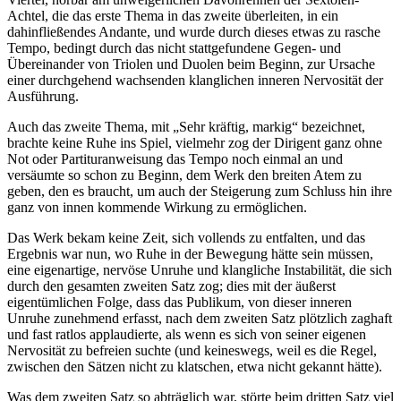
Achtel, die das erste Thema in das zweite überleiten, in ein
dahinfließendes Andante, und wurde durch dieses etwas zu rasche
Tempo, bedingt durch das nicht stattgefundene Gegen- und
Übereinander von Triolen und Duolen beim Beginn, zur Ursache
einer durchgehend wachsenden klanglichen inneren Nervosität der
Ausführung.
Auch das zweite Thema, mit „Sehr kräftig, markig“ bezeichnet,
brachte keine Ruhe ins Spiel, vielmehr zog der Dirigent ganz ohne
Not oder Partituranweisung das Tempo noch einmal an und
versäumte so schon zu Beginn, dem Werk den breiten Atem zu
geben, den es braucht, um auch der Steigerung zum Schluss hin ihre
ganz von innen kommende Wirkung zu ermöglichen.
Das Werk bekam keine Zeit, sich vollends zu entfalten, und das
Ergebnis war nun, wo Ruhe in der Bewegung hätte sein müssen,
eine eigenartige, nervöse Unruhe und klangliche Instabilität, die sich
durch den gesamten zweiten Satz zog; dies mit der äußerst
eigentümlichen Folge, dass das Publikum, von dieser inneren
Unruhe zunehmend erfasst, nach dem zweiten Satz plötzlich zaghaft
und fast ratlos applaudierte, als wenn es sich von seiner eigenen
Nervosität zu befreien suchte (und keineswegs, weil es die Regel,
zwischen den Sätzen nicht zu klatschen, etwa nicht gekannt hätte).
Was dem zweiten Satz so abträglich war, störte beim dritten Satz viel