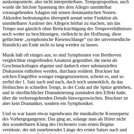
auskomponierte, also nicht interpretierbare, Tempoproportion, auch
wurde die höchste Spannung des dem Allegro unmittelbar
vorausgehenden Adagios mit seinen dominantischen Nonen-
Akkorden bedeutungslos überspielt anstatt seine Funktion als
unmittelbarer Auslöser des Allegros hörbar zu machen, um das
Tempo nun gänzlich ohne Berücksichtigung des Tempoverhältnisses
noch weiter zu beschleunigen, vielleicht in der Hoffnung, diese
gefürchtete „symphonische Riesenschlange“ (so der unvermeidliche
Hanslick) am Ende nicht zu lang werden zu lassen.
Musik hält oft einiges aus; so sind Symphonien von Beethoven
vergleichbar eingreifenden Ansätzen gegenüber, die meist als
Geschmacksfragen abgetan und dadurch einer substanziellen
Diskussion enthoben werden, durchaus resilient. Bruckner hat
solchen Eingriffen weniger entgegenzusetzen, scheint es, und so
zerfiel der 1. Satz nach und nach, doch noch unmerklich, da das
Heilsuchen in schnellen Tempi, in der Coda auf die Spitze getrieben,
und in oberflächlicher Dramatisierung zumindest den Effekt hatte,
über die verlorengehenden Details hinwegzuwischen. Bruckner ist
aber kein Dramatiker, sondern ein Symphoniker.
Und so war kaum etwas irgendwann die musikalische Konsequenz
des Vorhergegangenen. Das ging an, solange man als Hörer nicht
den wunderbaren Klang des Orchesters vom ersten Beginn
vermisste, der mit zunehmender Länge des ersten Satzes nach und