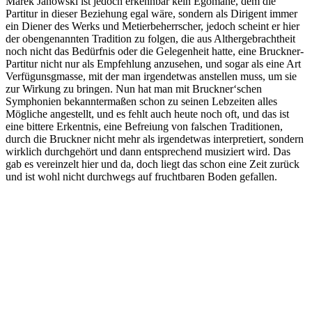
Marek Janowski ist jedoch erkennbar kein Egomane, dem die
Partitur in dieser Beziehung egal wäre, sondern als Dirigent immer
ein Diener des Werks und Metierbeherrscher, jedoch scheint er hier
der obengenannten Tradition zu folgen, die aus Althergebrachtheit
noch nicht das Bedürfnis oder die Gelegenheit hatte, eine Bruckner-
Partitur nicht nur als Empfehlung anzusehen, und sogar als eine Art
Verfügunsgmasse, mit der man irgendetwas anstellen muss, um sie
zur Wirkung zu bringen. Nun hat man mit Bruckner‘schen
Symphonien bekanntermaßen schon zu seinen Lebzeiten alles
Mögliche angestellt, und es fehlt auch heute noch oft, und das ist
eine bittere Erkentnis, eine Befreiung von falschen Traditionen,
durch die Bruckner nicht mehr als irgendetwas interpretiert, sondern
wirklich durchgehört und dann entsprechend musiziert wird. Das
gab es vereinzelt hier und da, doch liegt das schon eine Zeit zurück
und ist wohl nicht durchwegs auf fruchtbaren Boden gefallen.