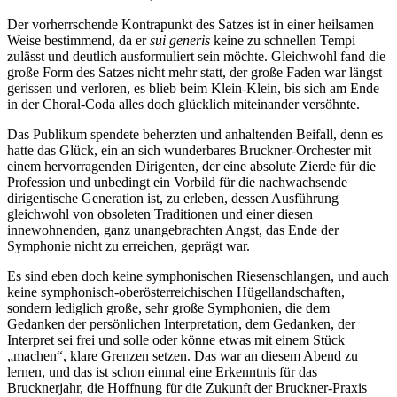
Der vorherrschende Kontrapunkt des Satzes ist in einer heilsamen
Weise bestimmend, da er
sui generis
keine zu schnellen Tempi
zulässt und deutlich ausformuliert sein möchte. Gleichwohl fand die
große Form des Satzes nicht mehr statt, der große Faden war längst
gerissen und verloren, es blieb beim Klein-Klein, bis sich am Ende
in der Choral-Coda alles doch glücklich miteinander versöhnte.
Das Publikum spendete beherzten und anhaltenden Beifall, denn es
hatte das Glück, ein an sich wunderbares Bruckner-Orchester mit
einem hervorragenden Dirigenten, der eine absolute Zierde für die
Profession und unbedingt ein Vorbild für die nachwachsende
dirigentische Generation ist, zu erleben, dessen Ausführung
gleichwohl von obsoleten Traditionen und einer diesen
innewohnenden, ganz unangebrachten Angst, das Ende der
Symphonie nicht zu erreichen, geprägt war.
Es sind eben doch keine symphonischen Riesenschlangen, und auch
keine symphonisch-oberösterreichischen Hügellandschaften,
sondern lediglich große, sehr große Symphonien, die dem
Gedanken der persönlichen Interpretation, dem Gedanken, der
Interpret sei frei und solle oder könne etwas mit einem Stück
„machen“, klare Grenzen setzen. Das war an diesem Abend zu
lernen, und das ist schon einmal eine Erkenntnis für das
Brucknerjahr, die Hoffnung für die Zukunft der Bruckner-Praxis