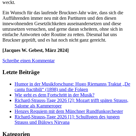
weckt.
Ein Wunsch für das laufende Bruckner-Jahr wäre, dass sich die
Aufführenden immer neu mit den Partituren und den diesen
innewohnenden Gesetzlichkeiten auseinandersetzen und diese
umzusetzen versuchen, und gerne daran scheitern, ohne sich in
einfache Antworten oder Routine zu retten. Diesmal hat uns
Bruckner geprüft, und es hat noch nicht ganz gereicht.
[Jacques W. Gebest, März 2024]
Schreibe einen Kommentar
Letzte Beiträge
Humor in der Musikforschung: Hugo Riemanns Traktat „De
cantu fractibili“ (1898) und die Folgen
Wie geht es dem Fortschritt in der Musik?
Richard-Strauss-Tage 2026 [2]: Mozart trifft späten Strauss,
Salome als Kammeroper
Henzes Requiem mit dem Münchner Rundfunkorchester
Richard-Strauss-Tage 2026 [1]: Schulfugen des jungen
Strauss und Bülows Nirvana
Kategorien