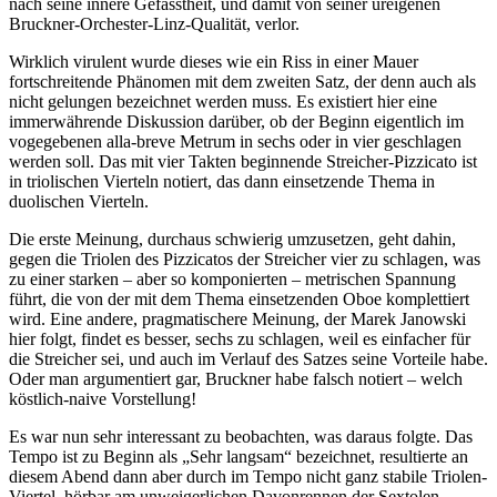
nach seine innere Gefasstheit, und damit von seiner ureigenen
Bruckner-Orchester-Linz-Qualität, verlor.
Wirklich virulent wurde dieses wie ein Riss in einer Mauer
fortschreitende Phänomen mit dem zweiten Satz, der denn auch als
nicht gelungen bezeichnet werden muss. Es existiert hier eine
immerwährende Diskussion darüber, ob der Beginn eigentlich im
vogegebenen alla-breve Metrum in sechs oder in vier geschlagen
werden soll. Das mit vier Takten beginnende Streicher-Pizzicato ist
in triolischen Vierteln notiert, das dann einsetzende Thema in
duolischen Vierteln.
Die erste Meinung, durchaus schwierig umzusetzen, geht dahin,
gegen die Triolen des Pizzicatos der Streicher vier zu schlagen, was
zu einer starken – aber so komponierten – metrischen Spannung
führt, die von der mit dem Thema einsetzenden Oboe komplettiert
wird. Eine andere, pragmatischere Meinung, der Marek Janowski
hier folgt, findet es besser, sechs zu schlagen, weil es einfacher für
die Streicher sei, und auch im Verlauf des Satzes seine Vorteile habe.
Oder man argumentiert gar, Bruckner habe falsch notiert – welch
köstlich-naive Vorstellung!
Es war nun sehr interessant zu beobachten, was daraus folgte. Das
Tempo ist zu Beginn als „Sehr langsam“ bezeichnet, resultierte an
diesem Abend dann aber durch im Tempo nicht ganz stabile Triolen-
Viertel, hörbar am unweigerlichen Davonrennen der Sextolen-