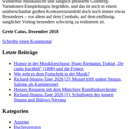
wunderbar musikalische und sanglich phrasierte Goldberg-
Variationen-Einspielungzu begrüßen, und das ist auch in einem
unüberschaubar großen Konkurrenzumfeld doch noch immer etwas
Besonderes – vor allem auf dem Cembalo, auf dem einflüssig-
sanglicher Vortrag besonders schwierig zu realisieren ist.
Grete Catus, Dezember 2018
Schreibe einen Kommentar
Letzte Beiträge
Humor in der Musikforschung: Hugo Riemanns Traktat „De
cantu fractibili“ (1898) und die Folgen
Wie geht es dem Fortschritt in der Musik?
Richard-Strauss-Tage 2026 [2]: Mozart trifft späten Strauss,
Salome als Kammeroper
Henzes Requiem mit dem Münchner Rundfunkorchester
Richard-Strauss-Tage 2026 [1]: Schulfugen des jungen
Strauss und Bülows Nirvana
Kategorien
Anzeige
Buchrezension