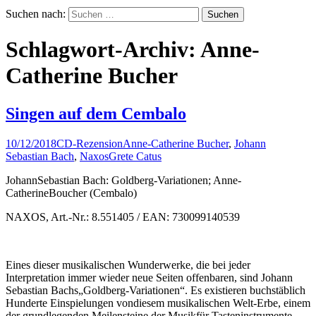
Suchen nach:
Schlagwort-Archiv: Anne-
Catherine Bucher
Singen auf dem Cembalo
10/12/2018
CD-Rezension
Anne-Catherine Bucher
,
Johann
Sebastian Bach
,
Naxos
Grete Catus
JohannSebastian Bach: Goldberg-Variationen; Anne-
CatherineBoucher (Cembalo)
NAXOS, Art.-Nr.: 8.551405 / EAN: 730099140539
Eines dieser musikalischen Wunderwerke, die bei jeder
Interpretation immer wieder neue Seiten offenbaren, sind Johann
Sebastian Bachs„Goldberg-Variationen“. Es existieren buchstäblich
Hunderte Einspielungen vondiesem musikalischen Welt-Erbe, einem
der grundlegenden Meilensteine der Musikfür Tasteninstrumente.