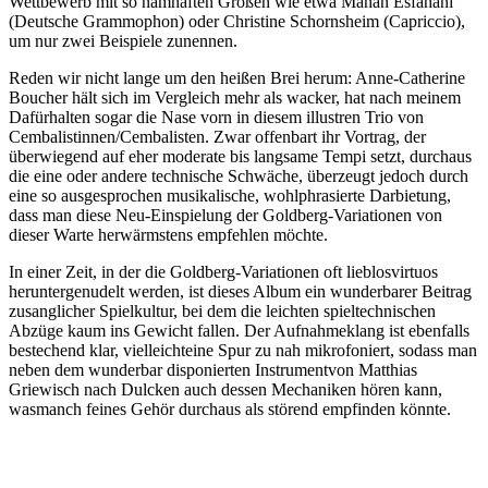
Wettbewerb mit so namhaften Größen wie etwa Mahan Esfahani
(Deutsche Grammophon) oder Christine Schornsheim (Capriccio),
um nur zwei Beispiele zunennen.
Reden wir nicht lange um den heißen Brei herum: Anne-Catherine
Boucher hält sich im Vergleich mehr als wacker, hat nach meinem
Dafürhalten sogar die Nase vorn in diesem illustren Trio von
Cembalistinnen/Cembalisten. Zwar offenbart ihr Vortrag, der
überwiegend auf eher moderate bis langsame Tempi setzt, durchaus
die eine oder andere technische Schwäche, überzeugt jedoch durch
eine so ausgesprochen musikalische, wohlphrasierte Darbietung,
dass man diese Neu-Einspielung der Goldberg-Variationen von
dieser Warte herwärmstens empfehlen möchte.
In einer Zeit, in der die Goldberg-Variationen oft lieblosvirtuos
heruntergenudelt werden, ist dieses Album ein wunderbarer Beitrag
zusanglicher Spielkultur, bei dem die leichten spieltechnischen
Abzüge kaum ins Gewicht fallen. Der Aufnahmeklang ist ebenfalls
bestechend klar, vielleichteine Spur zu nah mikrofoniert, sodass man
neben dem wunderbar disponierten Instrumentvon Matthias
Griewisch nach Dulcken auch dessen Mechaniken hören kann,
wasmanch feines Gehör durchaus als störend empfinden könnte.